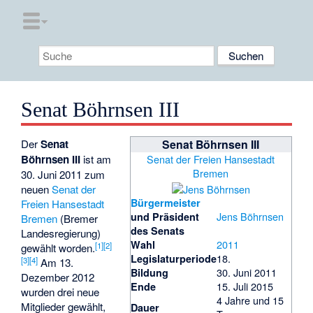
Senat Böhrnsen III
Der
Senat
Senat Böhrnsen III
Böhrnsen III
ist am
Senat der Freien Hansestadt
Bremen
30. Juni 2011 zum
neuen
Senat der
Bürgermeister
Freien Hansestadt
Jens Böhrnsen
und Präsident
Bremen
(Bremer
des Senats
Landesregierung)
2011
Wahl
[1]
[2]
gewählt worden.
18.
Legislaturperiode
[3]
[4]
Am 13.
30. Juni 2011
Bildung
Dezember 2012
15. Juli 2015
Ende
wurden drei neue
4 Jahre und 15
Mitglieder gewählt,
Dauer