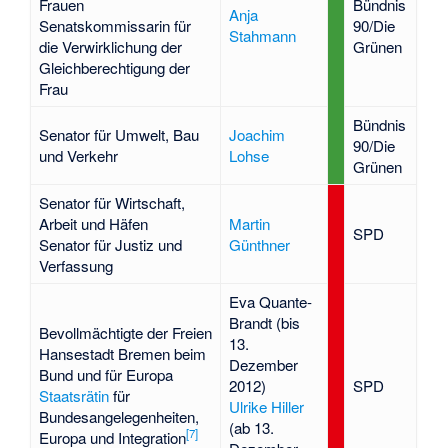
Frauen
Bündnis
Anja
Senatskommissarin für
90/Die
Stahmann
die Verwirklichung der
Grünen
Gleichberechtigung der
Frau
Bündnis
Senator für Umwelt, Bau
Joachim
90/Die
und Verkehr
Lohse
Grünen
Senator für Wirtschaft,
Arbeit und Häfen
Martin
SPD
Senator für Justiz und
Günthner
Verfassung
Eva Quante-
Brandt (bis
Bevollmächtigte der Freien
13.
Hansestadt Bremen beim
Dezember
Bund und für Europa
2012)
SPD
Staatsrätin
für
Ulrike Hiller
Bundesangelegenheiten,
(ab 13.
[7]
Europa und Integration