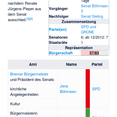
Tage
nachdem Renate
Senat Böhrnsen
Jürgens-Pieper aus
Vorgänger
II
dem Senat
Senat Sieling
Nachfolger
[5]
[6]
ausschied.
Zusammensetzung
SPD und
Partei(en)
GRÜNE
6; ab 12/2012: 7
Senatoren
1
Staatsräte
Repräsentation
Bürgerschaft
57/83
Amt
Name
Partei
Bremer Bürgermeister
und Präsident des Senats
Jens
kirchliche
SPD
Böhrnsen
Angelegenheiten
Kultur
Bürgermeisterin