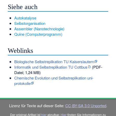
Siehe auch
Autokatalyse
Selbstorganisation
Assembler (Nanotechnologie)
Quine (Computerprogramm)
Weblinks
Biologische Selbstreplikation TU Kaiserslautern
Informatik und Selbstreplikation TU Cottbus
(PDF-
Datei; 1,24 MB)
Chemische Evolution und Selbstreplikation uni-
protokolle
Lizenz für Texte auf dieser Seite:
CC-BY-SA 3.0 Unported
.
Der original-Artikel ist
hier
abrufbar.
Hier
finden Sie Informationen zu