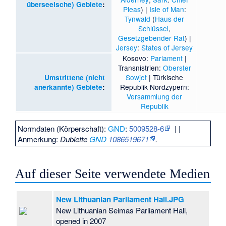
überseeische) Gebiete
:
Pleas
) |
Isle of Man
:
Tynwald
(
Haus der
Schlüssel
,
Gesetzgebender Rat
) |
Jersey
:
States of Jersey
Kosovo:
Parlament
|
Transnistrien:
Oberster
Sowjet
| Türkische
Umstrittene (nicht
Republik Nordzypern:
anerkannte) Gebiete
:
Versammlung der
Republik
Normdaten (Körperschaft):
GND
:
5009528-6
|
|
Anmerkung:
Dublette
GND
1086519671
.
Auf dieser Seite verwendete Medien
New Lithuanian Parliament Hall.JPG
New Lithuanian Seimas Parliament Hall,
opened in 2007