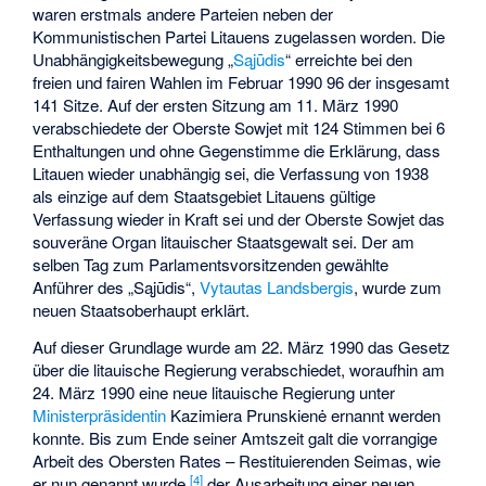
waren erstmals andere Parteien neben der
Kommunistischen Partei Litauens zugelassen worden. Die
Unabhängigkeitsbewegung „
Sąjūdis
“ erreichte bei den
freien und fairen Wahlen im Februar 1990 96 der insgesamt
141 Sitze. Auf der ersten Sitzung am 11. März 1990
verabschiedete der Oberste Sowjet mit 124 Stimmen bei 6
Enthaltungen und ohne Gegenstimme die Erklärung, dass
Litauen wieder unabhängig sei, die Verfassung von 1938
als einzige auf dem Staatsgebiet Litauens gültige
Verfassung wieder in Kraft sei und der Oberste Sowjet das
souveräne Organ litauischer Staatsgewalt sei. Der am
selben Tag zum Parlamentsvorsitzenden gewählte
Anführer des „Sąjūdis“,
Vytautas Landsbergis
, wurde zum
neuen Staatsoberhaupt erklärt.
Auf dieser Grundlage wurde am 22. März 1990 das Gesetz
über die litauische Regierung verabschiedet, woraufhin am
24. März 1990 eine neue litauische Regierung unter
Ministerpräsidentin
Kazimiera Prunskienė
ernannt werden
konnte. Bis zum Ende seiner Amtszeit galt die vorrangige
Arbeit des Obersten Rates – Restituierenden Seimas, wie
[
4
]
er nun genannt wurde,
der Ausarbeitung einer neuen