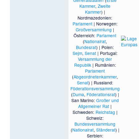
Kammer
,
Zweite
Kammer
) |
Nordmazedonien:
Parlament
| Norwegen:
Großversammlung
|
Österreich:
Parlament
(
Nationalrat
,
Bundesrat
) | Polen:
Sejm
,
Senat
| Portugal:
Versammlung der
Republik
| Rumänien:
Parlament
(
Abgeordnetenkammer
,
Senat
) | Russland:
Föderationsversammlung
(
Duma
,
Föderationsrat
) |
San Marino:
Großer und
Allgemeiner Rat
|
Schweden:
Reichstag
|
Schweiz:
Bundesversammlung
(
Nationalrat
,
Ständerat
) |
Serbien: