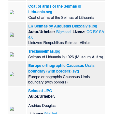
Coat of arms of the Seimas of
Lithuania.svg
Coat of arms of the Seimas of Lithuania
LR Seimas by Augustas Didzgalvis.jpg
Autor/Urheber:
BigHead
,
Lizenz:
CC BY-SA
4.0
Lietuvos Respublikos Seimas, Vilnius
Trečiasseimas.jpg
Seimas of Lithuania in 1926 (Museum Aušra)
Europe orthographic Caucasus Urals
boundary (with borders).svg
Europe orthographic Caucasus Urals
boundary (with borders)
Seimas1.JPG
Autor/Urheber:
Andrius Douglas
,
Lizenz:
Bild-frei