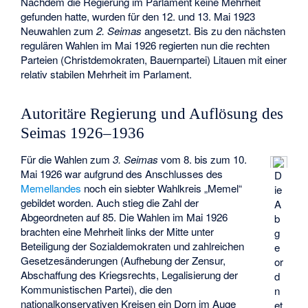
Nachdem die Regierung im Parlament keine Mehrheit
gefunden hatte, wurden für den 12. und 13. Mai 1923
Neuwahlen zum
2. Seimas
angesetzt. Bis zu den nächsten
regulären Wahlen im Mai 1926 regierten nun die rechten
Parteien (Christdemokraten, Bauernpartei) Litauen mit einer
relativ stabilen Mehrheit im Parlament.
Autoritäre Regierung und Auflösung des
Seimas 1926–1936
Für die Wahlen zum
3. Seimas
vom 8. bis zum 10.
Mai 1926 war aufgrund des Anschlusses des
D
Memellandes
noch ein siebter Wahlkreis „Memel“
ie
gebildet worden. Auch stieg die Zahl der
A
Abgeordneten auf 85. Die Wahlen im Mai 1926
b
brachten eine Mehrheit links der Mitte unter
g
Beteiligung der Sozialdemokraten und zahlreichen
e
Gesetzesänderungen (Aufhebung der Zensur,
or
Abschaffung des Kriegsrechts, Legalisierung der
d
Kommunistischen Partei), die den
n
nationalkonservativen Kreisen ein Dorn im Auge
et