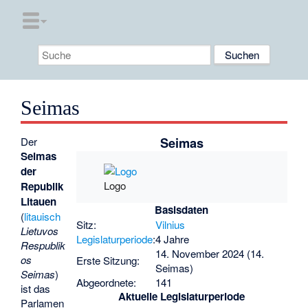
Seimas
Seimas
Der
Seimas
der
Logo
Republik
Litauen
Basisdaten
(
litauisch
Sitz:
Vilnius
Lietuvos
Legislaturperiode
:
4 Jahre
Respublik
14. November 2024 (14.
os
Erste Sitzung:
Seimas)
Seimas
)
Abgeordnete:
141
ist das
Aktuelle Legislaturperiode
Parlamen