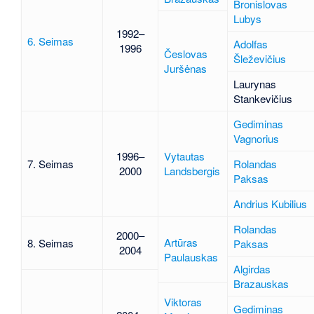
Bronislovas
Lubys
1992–
6. Seimas
Adolfas
1996
Česlovas
Šleževičius
Juršėnas
Laurynas
Stankevičius
Gediminas
Vagnorius
1996–
Vytautas
7. Seimas
Rolandas
2000
Landsbergis
Paksas
Andrius Kubilius
Rolandas
2000–
Artūras
8. Seimas
Paksas
2004
Paulauskas
Algirdas
Brazauskas
Viktoras
Gediminas