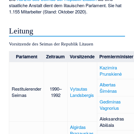
staatliche Anstalt dient dem litauischen Parlament. Sie hat
1.155 Mitarbeiter (Stand: Oktober 2020).
Leitung
Vorsitzende des Seimas der Republik Litauen
Parlament
Zeitraum
Vorsitzende
Premierminister
Kazimira
Prunskienė
Albertas
Restituierender
1990–
Vytautas
Šimėnas
Seimas
1992
Landsbergis
Gediminas
Vagnorius
Aleksandras
Abišala
Algirdas
Brazauskas