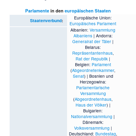
Parlamente
in den
europäischen Staaten
Europäische Union:
Staatenverbund
:
Europäisches Parlament
Albanien:
Versammlung
Albaniens
| Andorra:
Generalrat der Täler
|
Belarus:
Repräsentantenhaus
,
Rat der Republik
|
Belgien:
Parlament
(
Abgeordnetenkammer
,
Senat
) | Bosnien und
Herzegowina:
Parlamentarische
Versammlung
(
Abgeordnetenhaus
,
Haus der Völker
) |
Bulgarien:
Nationalversammlung
|
Dänemark:
Volksversammlung
|
Deutschland:
Bundestag
,