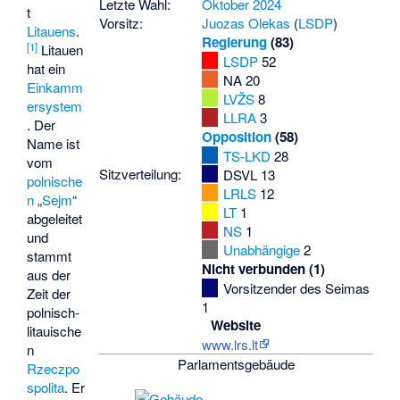
Letzte Wahl:
Oktober 2024
t
Vorsitz:
Juozas Olekas
(
LSDP
)
Litauens
.
Regierung
(83)
[
1
]
Litauen
LSDP
52
hat ein
NA
20
Einkamm
LVŽS
8
ersystem
LLRA
3
. Der
Opposition
(58)
Name ist
TS-LKD
28
vom
Sitzverteilung:
DSVL
13
polnische
LRLS
12
n
„
Sejm
“
LT
1
abgeleitet
NS
1
und
Unabhängige
2
stammt
Nicht verbunden (1)
aus der
Vorsitzender des Seimas
Zeit der
1
polnisch-
Website
litauische
www.lrs.lt
n
Parlamentsgebäude
Rzeczpo
spolita
. Er