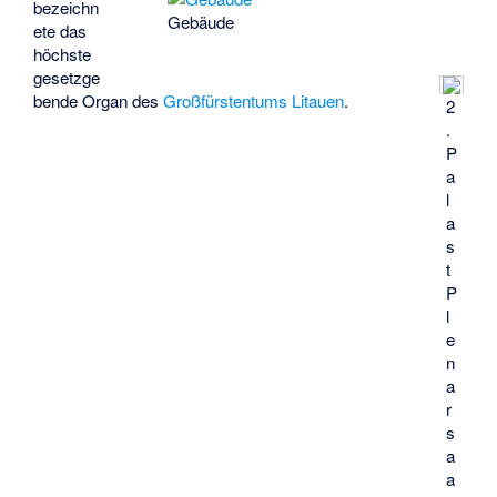
bezeichn
Gebäude
ete das
höchste
gesetzge
bende Organ des
Großfürstentums Litauen
.
2
.
P
a
l
a
s
t
P
l
e
n
a
r
s
a
a