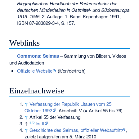
Biographisches Handbuch der Parlamentarier der
deutschen Minderheiten in Ostmittel- und Südosteuropa
1919–1945
. 2. Auflage. 1. Band. Kopenhagen 1991,
ISBN 87-983829-3-4
,
S.
157
.
Weblinks
Commons
: Seimas
– Sammlung von Bildern, Videos
und Audiodateien
Offizielle Website
(lt/en/de/fr/zh)
Einzelnachweise
↑
Verfassung der Republik Litauen vom 25.
Oktober 1992
, Abschnitt V (= Artikel 55 bis 76)
↑
Artikel 55 der Verfassung
a
b
↑
lrs.lt
↑
Geschichte des Seimas, offizieller Webauftritt
,
zuletzt aufgerufen am 5. März 2010