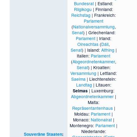
Bundesrat
| Estland:
Riigikogu
| Finnland:
Reichstag
| Frankreich:
Parlament
(
Nationalversammlung
,
Senat
) | Griechenland:
Parlament
| Irland:
Oireachtas
(
Dáil
,
Senat
) | Island:
Althing
|
Italien:
Parlament
(
Abgeordnetenkammer
,
Senat
) | Kroatien:
Versammlung
| Lettland:
Saeima
| Liechtenstein:
Landtag
| Litauen:
| Luxemburg:
Seimas
Abgeordnetenkammer
|
Malta:
Repräsentantenhaus
|
Moldau:
Parlament
|
Monaco:
Nationalrat
|
Montenegro:
Parlament
|
Niederlande:
Souveräne Staaten
:
Generalstaaten
(
Erste