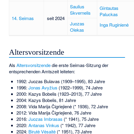
Saulius
Gintautas
Skvernelis
Paluckas
14. Seimas
seit 2024
Juozas
Inga Ruginienė
Olekas
Altersvorsitzende
Als
Altersvorsitzende
die erste Seimas-Sitzung der
entsprechenden Amtszeit leiteten:
1992:
Juozas Bulavas
(1909–1995), 83 Jahre
1996:
Jonas Avyžius
(1922–1999), 74 Jahre
2000:
Kazys Bobelis
(1923–2013), 77 Jahre
2004: Kazys Bobelis, 81 Jahre
2008:
Vida Marija Čigriejienė
(* 1936), 72 Jahre
2012: Vida Marija Čigriejienė, 76 Jahre
2016:
Juozas Imbrasas
(* 1941), 75 Jahre
2020:
Antanas Vinkus
(* 1942), 77 Jahre
2024:
Birutė Vėsaitė
(* 1951), 73 Jahre