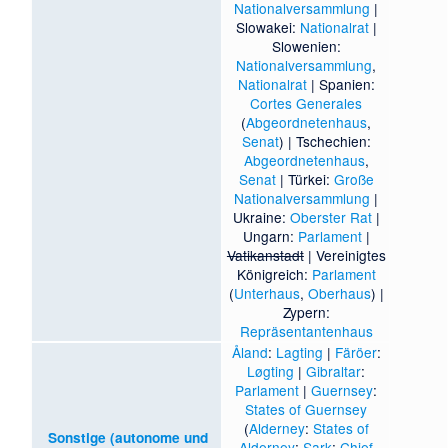
Nationalversammlung
|
Slowakei:
Nationalrat
|
Slowenien:
Nationalversammlung
,
Nationalrat
| Spanien:
Cortes Generales
(
Abgeordnetenhaus
,
Senat
) | Tschechien:
Abgeordnetenhaus
,
Senat
| Türkei:
Große
Nationalversammlung
|
Ukraine:
Oberster Rat
|
Ungarn:
Parlament
|
Vatikanstadt
| Vereinigtes
Königreich:
Parlament
(
Unterhaus
,
Oberhaus
) |
Zypern:
Repräsentantenhaus
Åland
:
Lagting
|
Färöer
:
Løgting
|
Gibraltar
:
Parlament
|
Guernsey
:
States of Guernsey
(
Alderney
:
States of
Sonstige (autonome und
Alderney
;
Sark
:
Chief