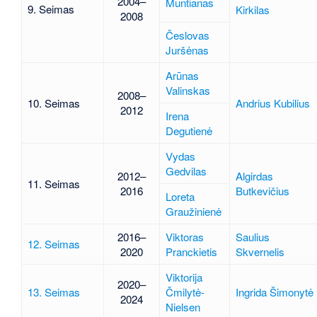
2004–
Muntianas
9. Seimas
Kirkilas
2008
Česlovas
Juršėnas
Arūnas
Valinskas
2008–
10. Seimas
Andrius Kubilius
2012
Irena
Degutienė
Vydas
Gedvilas
2012–
Algirdas
11. Seimas
2016
Butkevičius
Loreta
Graužinienė
2016–
Viktoras
Saulius
12. Seimas
2020
Pranckietis
Skvernelis
Viktorija
2020–
13. Seimas
Čmilytė-
Ingrida Šimonytė
2024
Nielsen