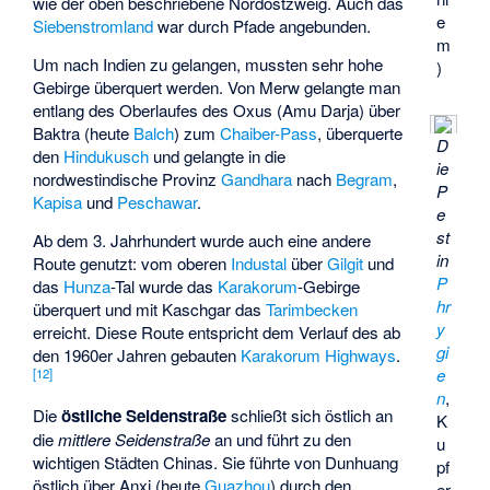
wie der oben beschriebene Nordostzweig. Auch das
e
Siebenstromland
war durch Pfade angebunden.
m
Um nach Indien zu gelangen, mussten sehr hohe
)
Gebirge überquert werden. Von Merw gelangte man
entlang des Oberlaufes des Oxus (Amu Darja) über
Baktra (heute
Balch
) zum
Chaiber-Pass
, überquerte
D
den
Hindukusch
und gelangte in die
ie
nordwestindische Provinz
Gandhara
nach
Begram
,
P
Kapisa
und
Peschawar
.
e
st
Ab dem 3. Jahrhundert wurde auch eine andere
in
Route genutzt: vom oberen
Industal
über
Gilgit
und
P
das
Hunza
-Tal wurde das
Karakorum
-Gebirge
hr
überquert und mit Kaschgar das
Tarimbecken
y
erreicht. Diese Route entspricht dem Verlauf des ab
gi
den 1960er Jahren gebauten
Karakorum Highways
.
e
[
12
]
n
,
Die
östliche Seidenstraße
schließt sich östlich an
K
die
mittlere Seidenstraße
an und führt zu den
u
wichtigen Städten Chinas. Sie führte von Dunhuang
pf
östlich über Anxi (heute
Guazhou
) durch den
er