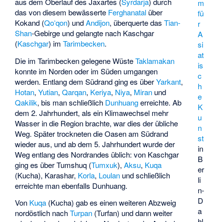
aus dem Oberlauf des Jaxartes (
Syrdarja
) durch
m
das von diesem bewässerte
Ferghanatal
über
fü
Kokand (
Qoʻqon
) und
Andijon
, überquerte das
Tian-
r
Shan
-Gebirge und gelangte nach Kaschgar
A
(
Kaschgar
) im
Tarimbecken
.
si
at
Die im Tarimbecken gelegene Wüste
Taklamakan
is
konnte im Norden oder im Süden umgangen
c
werden. Entlang dem Südrand ging es über
Yarkant
,
h
Hotan
,
Yutian
,
Qarqan
,
Keriya
,
Niya
,
Miran
und
e
Qakilik
, bis man schließlich
Dunhuang
erreichte. Ab
K
dem 2. Jahrhundert, als ein Klimawechsel mehr
u
Wasser in die Region brachte, war dies der übliche
n
Weg. Später trockneten die Oasen am Südrand
st
wieder aus, und ab dem 5. Jahrhundert wurde der
in
Weg entlang des Nordrandes üblich: von Kaschgar
B
ging es über Tumshuq (
Tumxuk
),
Aksu
,
Kuqa
er
(Kucha), Karashar,
Korla
,
Loulan
und schließlich
li
erreichte man ebenfalls Dunhuang.
n-
D
Von
Kuqa
(Kucha) gab es einen weiteren Abzweig
a
nordöstlich nach
Turpan
(Turfan) und dann weiter
hl