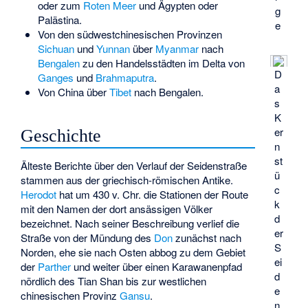
oder zum
Roten Meer
und Ägypten oder
g
Palästina.
e
Von den südwestchinesischen Provinzen
Sichuan
und
Yunnan
über
Myanmar
nach
Bengalen
zu den Handelsstädten im Delta von
D
Ganges
und
Brahmaputra
.
a
Von China über
Tibet
nach Bengalen.
s
K
er
Geschichte
n
st
Älteste Berichte über den Verlauf der Seidenstraße
ü
stammen aus der griechisch-römischen Antike.
c
Herodot
hat um 430 v. Chr. die Stationen der Route
k
mit den Namen der dort ansässigen Völker
d
bezeichnet. Nach seiner Beschreibung verlief die
er
Straße von der Mündung des
Don
zunächst nach
S
Norden, ehe sie nach Osten abbog zu dem Gebiet
ei
der
Parther
und weiter über einen Karawanenpfad
d
nördlich des Tian Shan bis zur westlichen
e
chinesischen Provinz
Gansu
.
n