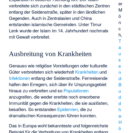
er
verbreitete sich zunächst in den städtischen Zentren
M
entlang der Seidenstraße, später in den ländlichen
ö
Gegenden. Auch in Zentralasien und China
n
entstanden islamische Gemeinden. Unter Timur
c
Lenk wurde der Islam im 14. Jahrhundert nochmals
h,
mit Gewalt verbreitet.
T
a
u
Ausbreitung von Krankheiten
s
Genauso wie religiöse Vorstellungen oder kulturelle
e
Güter verbreiteten sich wiederholt
Krankheiten
und
n
Infektionen
entlang der Seidenstraße. Fernreisende
d-
halfen den Erregern, sich über ihr Ursprungsgebiet
B
hinaus zu verbreiten und so
Populationen
u
anzugreifen, die weder ererbte noch erworbene
d
Immunität gegen die Krankheiten, die sie auslösten,
d
besaßen. So entstanden
Epidemien
, die zu
h
dramatischen Konsequenzen führen konnten.
a-
H
Das in Europa wohl bekannteste und folgenreichste
ö
Beispiel für die Verbreitung von Krankheiten entlang