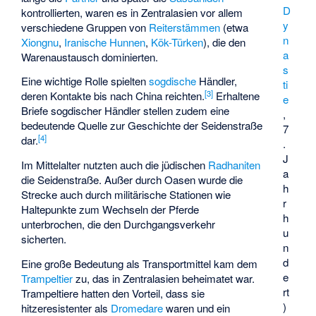
D
kontrollierten, waren es in Zentralasien vor allem
y
verschiedene Gruppen von
Reiterstämmen
(etwa
n
Xiongnu
,
Iranische Hunnen
,
Kök-Türken
), die den
a
Warenaustausch dominierten.
s
Eine wichtige Rolle spielten
sogdische
Händler,
ti
[
3
]
deren Kontakte bis nach China reichten.
Erhaltene
e
Briefe sogdischer Händler stellen zudem eine
,
bedeutende Quelle zur Geschichte der Seidenstraße
7
[
4
]
dar.
.
J
Im Mittelalter nutzten auch die jüdischen
Radhaniten
a
die Seidenstraße. Außer durch Oasen wurde die
h
Strecke auch durch militärische Stationen wie
r
Haltepunkte zum Wechseln der Pferde
h
unterbrochen, die den Durchgangsverkehr
u
sicherten.
n
d
Eine große Bedeutung als Transportmittel kam dem
e
Trampeltier
zu, das in Zentralasien beheimatet war.
rt
Trampeltiere hatten den Vorteil, dass sie
)
hitzeresistenter als
Dromedare
waren und ein