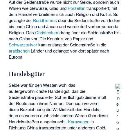
Auf der Seidenstraße wurde nicht nur Seide, sondern auch
Waren wie Gewürze, Glas und
Porzellan
transportiert; mit
dem Handel verbreiteten sich auch Religion und Kultur. So
gelangte der
Buddhismus
über die Seidenstraße von Indien
bis nach China und Japan und wurde dort vorherrschende
Religion. Das
Christentum
drang über die Seidenstraße bis
nach China vor. Die Kenntnis von Papier und
Schwarzpulver
kam entlang der Seidenstraße in die
arabischen
Länder und gelangte von dort später nach
Europa.
Handelsgüter
Seide war für den Westen wohl das
außergewöhnlichste Handelsgut, das die
E
Seidenstraße passierte. Schließlich gab dieser Stoff
in
der Route auch ihren Namen. Dennoch verzerrt
e
diese Bezeichnung die Wirklichkeit des Handels,
u
denn es wurden auch viele andere Waren über diese
r
Handelsstraßen ausgetauscht.
Karawanen
in
o
Richtung China transportierten unter anderem Gold,
p