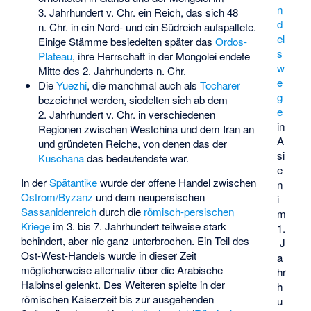
n
3. Jahrhundert v. Chr. ein Reich, das sich 48
d
n. Chr. in ein Nord- und ein Südreich aufspaltete.
el
Einige Stämme besiedelten später das
Ordos-
s
Plateau
, ihre Herrschaft in der Mongolei endete
w
Mitte des 2. Jahrhunderts n. Chr.
e
Die
Yuezhi
, die manchmal auch als
Tocharer
g
bezeichnet werden, siedelten sich ab dem
e
2. Jahrhundert v. Chr. in verschiedenen
in
Regionen zwischen Westchina und dem Iran an
A
und gründeten Reiche, von denen das der
si
Kuschana
das bedeutendste war.
e
In der
Spätantike
wurde der offene Handel zwischen
n
Ostrom/Byzanz
und dem neupersischen
i
Sassanidenreich
durch die
römisch-persischen
m
Kriege
im 3. bis 7. Jahrhundert teilweise stark
1.
behindert, aber nie ganz unterbrochen. Ein Teil des
J
Ost-West-Handels wurde in dieser Zeit
a
möglicherweise alternativ über die Arabische
hr
Halbinsel gelenkt. Des Weiteren spielte in der
h
römischen Kaiserzeit bis zur ausgehenden
u