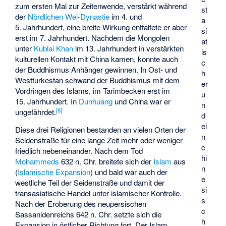
zum ersten Mal zur Zeitenwende, verstärkt während
st
der
Nördlichen Wei-Dynastie
im 4. und
a
5. Jahrhundert, eine breite Wirkung entfaltete er aber
si
erst im 7. Jahrhundert. Nachdem die Mongolen
at
unter
Kublai Khan
im 13. Jahrhundert in verstärkten
is
kulturellen Kontakt mit China kamen, konnte auch
c
der Buddhismus Anhänger gewinnen. In Ost- und
h
Westturkestan schwand der Buddhismus mit dem
er
Vordringen des Islams, im Tarimbecken erst im
u
15. Jahrhundert. In
Dunhuang
und China war er
n
[
8
]
ungefährdet.
d
ei
Diese drei Religionen bestanden an vielen Orten der
n
Seidenstraße für eine lange Zeit mehr oder weniger
c
friedlich nebeneinander. Nach dem Tod
hi
Mohammeds
632 n. Chr. breitete sich der
Islam
aus
n
(
Islamische Expansion
) und bald war auch der
e
westliche Teil der Seidenstraße und damit der
si
transasiatische Handel unter islamischer Kontrolle.
s
Nach der Eroberung des neupersischen
c
Sassanidenreichs 642 n. Chr. setzte sich die
h
Expansion in östlicher Richtung fort. Der Islam