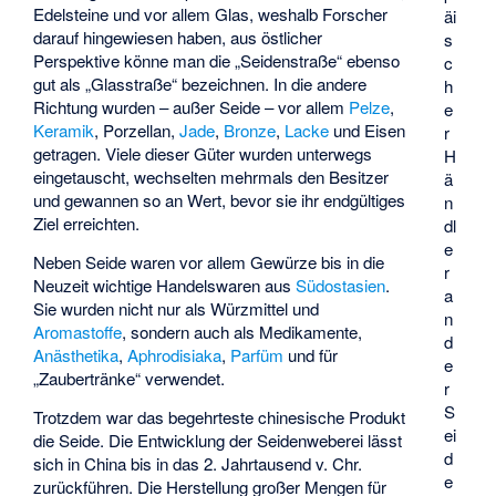
Edelsteine und vor allem Glas, weshalb Forscher
äi
darauf hingewiesen haben, aus östlicher
s
Perspektive könne man die „Seidenstraße“ ebenso
c
gut als „Glasstraße“ bezeichnen. In die andere
h
Richtung wurden – außer Seide – vor allem
Pelze
,
e
Keramik
, Porzellan,
Jade
,
Bronze
,
Lacke
und Eisen
r
getragen. Viele dieser Güter wurden unterwegs
H
eingetauscht, wechselten mehrmals den Besitzer
ä
und gewannen so an Wert, bevor sie ihr endgültiges
n
Ziel erreichten.
dl
e
Neben Seide waren vor allem Gewürze bis in die
r
Neuzeit wichtige Handelswaren aus
Südostasien
.
a
Sie wurden nicht nur als Würzmittel und
n
Aromastoffe
, sondern auch als Medikamente,
d
Anästhetika
,
Aphrodisiaka
,
Parfüm
und für
e
„Zaubertränke“ verwendet.
r
S
Trotzdem war das begehrteste chinesische Produkt
ei
die Seide. Die Entwicklung der Seidenweberei lässt
d
sich in China bis in das 2. Jahrtausend v. Chr.
e
zurückführen. Die Herstellung großer Mengen für