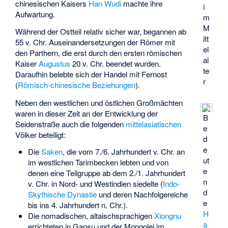
chinesischen Kaisers
Han Wudi
machte ihre
i
Aufwartung.
m
M
Während der Ostteil relativ sicher war, begannen ab
itt
55 v. Chr. Auseinandersetzungen der Römer mit
el
den Parthern, die erst durch den ersten römischen
al
Kaiser
Augustus
20 v. Chr. beendet wurden.
te
Daraufhin belebte sich der Handel mit Fernost
r
(
Römisch-chinesische Beziehungen
).
Neben den westlichen und östlichen Großmächten
waren in dieser Zeit an der Entwicklung der
B
Seidenstraße auch die folgenden
mittelasiatischen
e
Völker beteiligt:
d
e
Die
Saken
, die vom 7./6. Jahrhundert v. Chr. an
ut
im westlichen Tarimbecken lebten und von
e
denen eine Teilgruppe ab dem 2./1. Jahrhundert
n
v. Chr. in Nord- und Westindien siedelte (
Indo-
d
Skythische Dynastie
und deren Nachfolgereiche
e
bis ins 4. Jahrhundert n. Chr.).
H
Die nomadischen, altaischsprachigen
Xiongnu
a
errichteten in Gansu und der Mongolei im