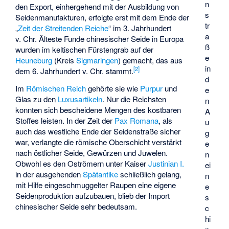
n
den Export, einhergehend mit der Ausbildung von
s
Seidenmanufakturen, erfolgte erst mit dem Ende der
tr
„
Zeit der Streitenden Reiche
“ im 3. Jahrhundert
a
v. Chr. Älteste Funde chinesischer Seide in Europa
ß
wurden im keltischen Fürstengrab auf der
e
Heuneburg
(Kreis
Sigmaringen
) gemacht, das aus
in
[
2
]
dem 6. Jahrhundert v. Chr. stammt.
d
Im
Römischen Reich
gehörte sie wie
Purpur
und
e
Glas zu den
Luxusartikeln
. Nur die Reichsten
n
konnten sich bescheidene Mengen des kostbaren
A
Stoffes leisten. In der Zeit der
Pax Romana
, als
u
auch das westliche Ende der Seidenstraße sicher
g
war, verlangte die römische Oberschicht verstärkt
e
nach östlicher Seide, Gewürzen und Juwelen.
n
Obwohl es den Oströmern unter Kaiser
Justinian I.
ei
in der ausgehenden
Spätantike
schließlich gelang,
n
mit Hilfe eingeschmuggelter Raupen eine eigene
e
Seidenproduktion aufzubauen, blieb der Import
s
chinesischer Seide sehr bedeutsam.
c
hi