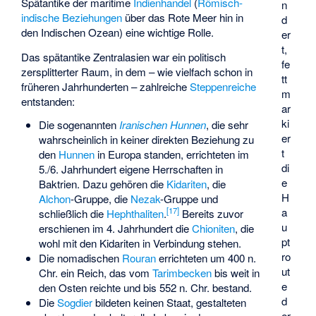
Spätantike der maritime
Indienhandel
(
Römisch-
n
indische Beziehungen
über das Rote Meer hin in
d
den Indischen Ozean) eine wichtige Rolle.
er
t,
Das spätantike Zentralasien war ein politisch
fe
zersplitterter Raum, in dem – wie vielfach schon in
tt
früheren Jahrhunderten – zahlreiche
Steppenreiche
m
entstanden:
ar
ki
Die sogenannten
Iranischen Hunnen
, die sehr
er
wahrscheinlich in keiner direkten Beziehung zu
t
den
Hunnen
in Europa standen, errichteten im
di
5./6. Jahrhundert eigene Herrschaften in
e
Baktrien. Dazu gehören die
Kidariten
, die
H
Alchon
-Gruppe, die
Nezak
-Gruppe und
[
17
]
a
schließlich die
Hephthaliten
.
Bereits zuvor
u
erschienen im 4. Jahrhundert die
Chioniten
, die
pt
wohl mit den Kidariten in Verbindung stehen.
ro
Die nomadischen
Rouran
errichteten um 400 n.
ut
Chr. ein Reich, das vom
Tarimbecken
bis weit in
e
den Osten reichte und bis 552 n. Chr. bestand.
d
Die
Sogdier
bildeten keinen Staat, gestalteten
er