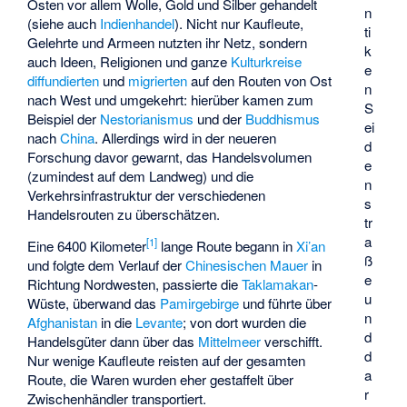
Osten vor allem Wolle, Gold und Silber gehandelt
n
(siehe auch
Indienhandel
). Nicht nur Kaufleute,
ti
Gelehrte und Armeen nutzten ihr Netz, sondern
k
auch Ideen, Religionen und ganze
Kulturkreise
e
diffundierten
und
migrierten
auf den Routen von Ost
n
nach West und umgekehrt: hierüber kamen zum
S
Beispiel der
Nestorianismus
und der
Buddhismus
ei
nach
China
. Allerdings wird in der neueren
d
Forschung davor gewarnt, das Handelsvolumen
e
(zumindest auf dem Landweg) und die
n
Verkehrsinfrastruktur der verschiedenen
s
Handelsrouten zu überschätzen.
tr
a
[
1
]
Eine 6400 Kilometer
lange Route begann in
Xi’an
ß
und folgte dem Verlauf der
Chinesischen Mauer
in
e
Richtung Nordwesten, passierte die
Taklamakan
-
u
Wüste, überwand das
Pamirgebirge
und führte über
n
Afghanistan
in die
Levante
; von dort wurden die
d
Handelsgüter dann über das
Mittelmeer
verschifft.
d
Nur wenige Kaufleute reisten auf der gesamten
a
Route, die Waren wurden eher gestaffelt über
r
Zwischenhändler transportiert.