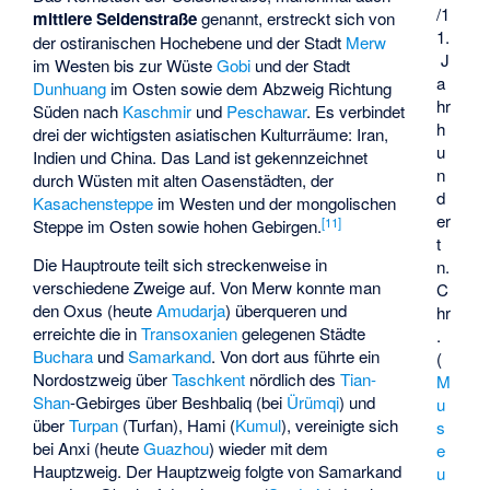
/1
mittlere Seidenstraße
genannt, erstreckt sich von
1.
der ostiranischen Hochebene und der Stadt
Merw
J
im Westen bis zur Wüste
Gobi
und der Stadt
a
Dunhuang
im Osten sowie dem Abzweig Richtung
hr
Süden nach
Kaschmir
und
Peschawar
. Es verbindet
h
drei der wichtigsten asiatischen Kulturräume: Iran,
u
Indien und China. Das Land ist gekennzeichnet
n
durch Wüsten mit alten Oasenstädten, der
d
Kasachensteppe
im Westen und der mongolischen
er
[
11
]
Steppe im Osten sowie hohen Gebirgen.
t
Die Hauptroute teilt sich streckenweise in
n.
verschiedene Zweige auf. Von Merw konnte man
C
den Oxus (heute
Amudarja
) überqueren und
hr
erreichte die in
Transoxanien
gelegenen Städte
.
Buchara
und
Samarkand
. Von dort aus führte ein
(
Nordostzweig über
Taschkent
nördlich des
Tian-
M
Shan
-Gebirges über Beshbaliq (bei
Ürümqi
) und
u
über
Turpan
(Turfan), Hami (
Kumul
), vereinigte sich
s
bei Anxi (heute
Guazhou
) wieder mit dem
e
Hauptzweig. Der Hauptzweig folgte von Samarkand
u