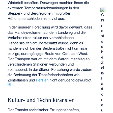
Winterfell besaßen. Deswegen machten ihnen die
extremen Temperaturschwankungen in den
Steppen- und Bergregionen mit großen
C
Höhenunterschieden nicht viel aus.
hi
n
In der neueren Forschung wird davor gewarnt, dass
e
das Handelsvolumen auf dem Landweg und die
si
Verkehrsinfrastruktur der verschiedenen
s
Handelsrouten oft überschätzt wurde, denn es
c
handelte sich bei der Seidenstraße nicht um
eine
h
einzige, durchgängige Route von Ost nach West.
e
Der Transport war oft mit dem Warenumschlag an
Z
verschiedenen Stationen verbunden und
ol
zeitraubend. In der älteren Forschung wurde zudem
ls
die Bedeutung der Transferlandschaften wie
t
Zentralasien und
Persien
nicht genügend gewürdigt.
a
[
5
]
ti
o
n
Kultur- und Techniktransfer
a
Der Transfer technischer Errungenschaften,
u