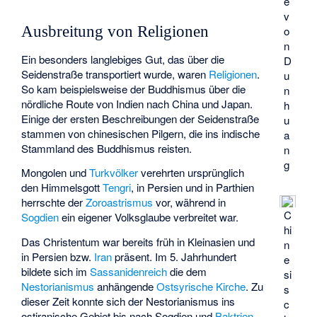
e
v
Ausbreitung von Religionen
o
n
Ein besonders langlebiges Gut, das über die
D
Seidenstraße transportiert wurde, waren
Religionen
.
u
So kam beispielsweise der Buddhismus über die
n
nördliche Route von Indien nach China und Japan.
h
Einige der ersten Beschreibungen der Seidenstraße
u
stammen von chinesischen Pilgern, die ins indische
a
Stammland des Buddhismus reisten.
n
g
Mongolen und
Turkvölker
verehrten ursprünglich
den Himmelsgott
Tengri
, in Persien und in Parthien
herrschte der
Zoroastrismus
vor, während in
C
Sogdien
ein eigener Volksglaube verbreitet war.
hi
Das Christentum war bereits früh in Kleinasien und
n
in Persien bzw.
Iran
präsent. Im 5. Jahrhundert
e
bildete sich im
Sassanidenreich
die dem
si
Nestorianismus
anhängende
Ostsyrische Kirche
. Zu
s
dieser Zeit konnte sich der Nestorianismus ins
c
ostiranische Gebiet bis nach Sogdien und
Baktrien