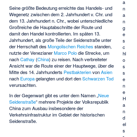
a
Seine größte Bedeutung erreichte das Handels- und
n
Wegenetz zwischen dem 2. Jahrhundert v. Chr. und
a
dem 13. Jahrhundert n. Chr., wobei unterschiedliche
n
Großreiche die Hauptabschnitte der Route und
g
damit den Handel kontrollierten. Im späten 13.
e
Jahrhundert, als große Teile der Seidenstraße unter
s
der Herrschaft des
Mongolischen Reiches
standen,
c
nutzte der Venezianer
Marco Polo
die Strecke, um
hl
nach
Cathay
(
China
) zu reisen. Nach verbreiteter
o
Ansicht war die Route einer der Hauptwege, über die
s
Mitte des 14. Jahrhunderts
Pestbakterien
von
Asien
s
nach
Europa
gelangten und dort den
Schwarzen Tod
e
verursachten.
n
e
In der Gegenwart gibt es unter dem Namen „
Neue
H
Seidenstraße
“ mehrere Projekte der Volksrepublik
a
China zum Ausbau insbesondere der
n
Verkehrsinfrastruktur im Gebiet der historischen
d
Seidenstraße.
el
s
r