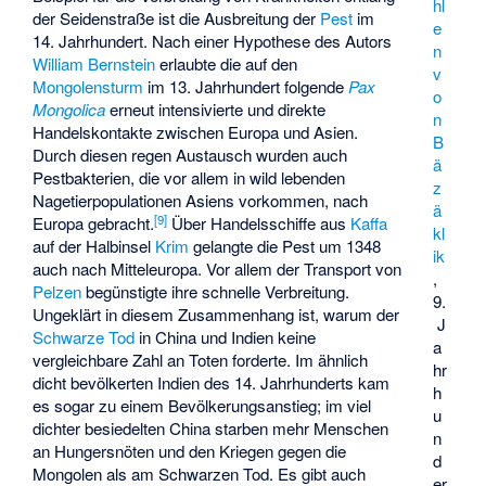
hl
der Seidenstraße ist die Ausbreitung der
Pest
im
e
14. Jahrhundert. Nach einer Hypothese des Autors
n
William Bernstein
erlaubte die auf den
v
Mongolensturm
im 13. Jahrhundert folgende
Pax
o
Mongolica
erneut intensivierte und direkte
n
Handelskontakte zwischen Europa und Asien.
B
Durch diesen regen Austausch wurden auch
ä
Pestbakterien, die vor allem in wild lebenden
z
Nagetierpopulationen Asiens vorkommen, nach
ä
[
9
]
Europa gebracht.
Über Handelsschiffe aus
Kaffa
kl
auf der Halbinsel
Krim
gelangte die Pest um 1348
ik
auch nach Mitteleuropa. Vor allem der Transport von
,
Pelzen
begünstigte ihre schnelle Verbreitung.
9.
Ungeklärt in diesem Zusammenhang ist, warum der
J
Schwarze Tod
in China und Indien keine
a
vergleichbare Zahl an Toten forderte. Im ähnlich
hr
dicht bevölkerten Indien des 14. Jahrhunderts kam
h
es sogar zu einem Bevölkerungsanstieg; im viel
u
dichter besiedelten China starben mehr Menschen
n
an Hungersnöten und den Kriegen gegen die
d
Mongolen als am Schwarzen Tod. Es gibt auch
er