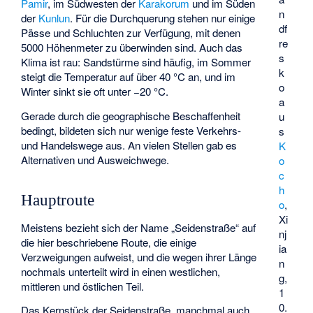
Pamir
, im Südwesten der
Karakorum
und im Süden
n
der
Kunlun
. Für die Durchquerung stehen nur einige
df
Pässe und Schluchten zur Verfügung, mit denen
re
5000 Höhenmeter zu überwinden sind. Auch das
s
Klima ist rau: Sandstürme sind häufig, im Sommer
k
steigt die Temperatur auf über 40 °C an, und im
o
Winter sinkt sie oft unter −20 °C.
a
Gerade durch die geographische Beschaffenheit
u
bedingt, bildeten sich nur wenige feste Verkehrs-
s
und Handelswege aus. An vielen Stellen gab es
K
Alternativen und Ausweichwege.
o
c
h
Hauptroute
o
,
Xi
Meistens bezieht sich der Name „Seidenstraße“ auf
nj
die hier beschriebene Route, die einige
ia
Verzweigungen aufweist, und die wegen ihrer Länge
n
nochmals unterteilt wird in einen westlichen,
g,
mittleren und östlichen Teil.
1
0.
Das Kernstück der Seidenstraße, manchmal auch