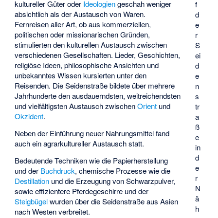
kultureller Güter oder
Ideologien
geschah weniger
f
absichtlich als der Austausch von Waren.
d
Fernreisen aller Art, ob aus kommerziellen,
e
politischen oder missionarischen Gründen,
r
stimulierten den kulturellen Austausch zwischen
S
verschiedenen Gesellschaften. Lieder, Geschichten,
ei
religiöse Ideen, philosophische Ansichten und
d
unbekanntes Wissen kursierten unter den
e
Reisenden. Die Seidenstraße bildete über mehrere
n
Jahrhunderte den ausdauerndsten, weitreichendsten
s
und vielfältigsten Austausch zwischen
Orient
und
tr
Okzident
.
a
ß
Neben der Einführung neuer Nahrungsmittel fand
e
auch ein agrarkultureller Austausch statt.
in
d
Bedeutende Techniken wie die Papierherstellung
e
und der
Buchdruck
, chemische Prozesse wie die
r
Destillation
und die Erzeugung von Schwarzpulver,
N
sowie effizientere Pferdegeschirre und der
ä
Steigbügel
wurden über die Seidenstraße aus Asien
h
nach Westen verbreitet.