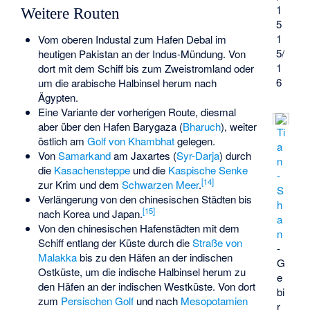
1
Weitere Routen
5
1
Vom oberen Industal zum Hafen
Debal
im
5/
heutigen Pakistan an der Indus-Mündung. Von
1
dort mit dem Schiff bis zum Zweistromland oder
6
um die arabische Halbinsel herum nach
Ägypten.
Eine Variante der vorherigen Route, diesmal
aber über den Hafen Barygaza (
Bharuch
), weiter
Ti
östlich am
Golf von Khambhat
gelegen.
a
Von
Samarkand
am Jaxartes (
Syr-Darja
) durch
n
die
Kasachensteppe
und die
Kaspische Senke
-
[
14
]
zur Krim und dem
Schwarzen Meer
.
S
Verlängerung von den chinesischen Städten bis
h
[
15
]
nach Korea und Japan.
a
Von den chinesischen Hafenstädten mit dem
n
Schiff entlang der Küste durch die
Straße von
-
Malakka
bis zu den Häfen an der indischen
G
Ostküste, um die indische Halbinsel herum zu
e
den Häfen an der indischen Westküste. Von dort
bi
zum
Persischen Golf
und nach
Mesopotamien
r