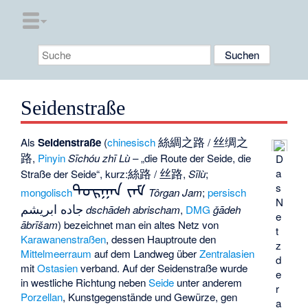
Seidenstraße
絲綢之路
丝绸之
Als
Seidenstraße
(
chinesisch
/
路
,
Pinyin
Sīchóu zhī Lù
– „die Route der Seide, die
D
絲路
丝路
a
Straße der Seide“, kurz:
/
,
Sīlù
;
s
ᠲᠣᠷᠭᠠᠨ ᠵᠠᠮ
mongolisch
Tôrgan Jam
;
persisch
N
جاده ابریشم
dschādeh abrischam
,
DMG
ǧādeh
e
ābrīšam
) bezeichnet man ein altes Netz von
t
Karawanenstraßen
, dessen Hauptroute den
z
Mittelmeerraum
auf dem Landweg über
Zentralasien
d
mit
Ostasien
verband. Auf der Seidenstraße wurde
e
in westliche Richtung neben
Seide
unter anderem
r
Porzellan
, Kunstgegenstände und Gewürze, gen
a