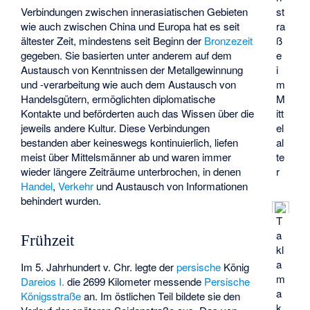
Verbindungen zwischen innerasiatischen Gebieten
st
wie auch zwischen China und Europa hat es seit
ra
ältester Zeit, mindestens seit Beginn der
Bronzezeit
ß
gegeben. Sie basierten unter anderem auf dem
e
Austausch von Kenntnissen der Metallgewinnung
i
und -verarbeitung wie auch dem Austausch von
m
Handelsgütern, ermöglichten diplomatische
M
Kontakte und beförderten auch das Wissen über die
itt
jeweils andere Kultur. Diese Verbindungen
el
bestanden aber keineswegs kontinuierlich, liefen
al
meist über Mittelsmänner ab und waren immer
te
wieder längere Zeiträume unterbrochen, in denen
r
Handel
,
Verkehr
und Austausch von Informationen
behindert wurden.
T
a
Frühzeit
kl
a
Im 5. Jahrhundert v. Chr. legte der
persische
König
m
Dareios I.
die 2699 Kilometer messende
Persische
a
Königsstraße
an. Im östlichen Teil bildete sie den
k