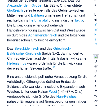
Verlauf der späteren Seidenstraße aus. Das von
a
Alexander dem Großen
bis 323 v. Chr. errichtete
n
Großreich
vereinte ebenfalls das Gebiet zwischen
b
Mittelmeer und
Baktrien
unter einer Herrschaft und
ei
reichte bis ins
Ferghanatal
und ins indische
Taxila
.
Y
Die Entwicklung einer durchgehenden
ar
Handelsverbindung zwischen Ost und West wurde
k
so durch das
Achämenidenreich
und die folgenden
a
hellenistischen Großreiche ermöglicht.
nt
Das
Seleukidenreich
und das
Griechisch-
Baktrische Königreich
(beide 3.–2. Jahrhundert v.
Chr.) sowie überhaupt der in Zentralasien wirksame
D
Hellenismus
waren förderlich für die Entwicklung
er
[
16
]
der westlichen Seidenstraße.
G
e
Eine entscheidende politische Voraussetzung für die
s
vollständige Öffnung des östlichen Endes der
a
Seidenstraße war die chinesische Expansion nach
m
Westen. Unter dem Kaiser
Wudi
(141–87 v. Chr.)
tv
verdoppelte sich die Größe des
Han-Reiches
er
nahezu. Er reagierte auf Grenzbedrohungen mit der
la