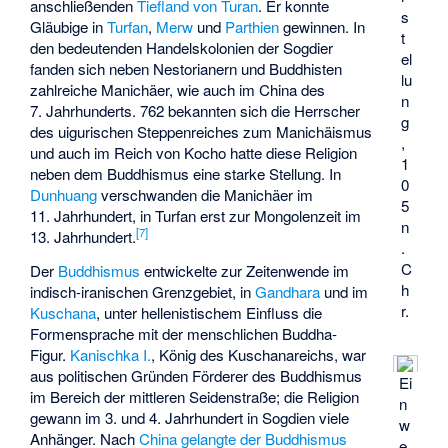
anschließenden
Tiefland von Turan
. Er konnte
s
Gläubige in
Turfan
,
Merw
und
Parthien
gewinnen. In
t
den bedeutenden Handelskolonien der Sogdier
el
fanden sich neben Nestorianern und Buddhisten
lu
zahlreiche Manichäer, wie auch im China des
n
7. Jahrhunderts. 762 bekannten sich die Herrscher
g
des uigurischen Steppenreiches zum Manichäismus
,
und auch im
Reich von Kocho
hatte diese Religion
1
neben dem Buddhismus eine starke Stellung. In
0
Dunhuang
verschwanden die Manichäer im
5
11. Jahrhundert, in Turfan erst zur Mongolenzeit im
n
[
7
]
13. Jahrhundert.
.
C
Der
Buddhismus
entwickelte zur Zeitenwende im
h
indisch-iranischen Grenzgebiet, in
Gandhara
und im
r.
Kuschana
, unter hellenistischem Einfluss die
Formensprache mit der menschlichen Buddha-
Figur.
Kanischka I.
, König des Kuschanareichs, war
aus politischen Gründen Förderer des Buddhismus
Ei
im Bereich der mittleren Seidenstraße; die Religion
n
gewann im 3. und 4. Jahrhundert in Sogdien viele
w
Anhänger. Nach
China gelangte der Buddhismus
e