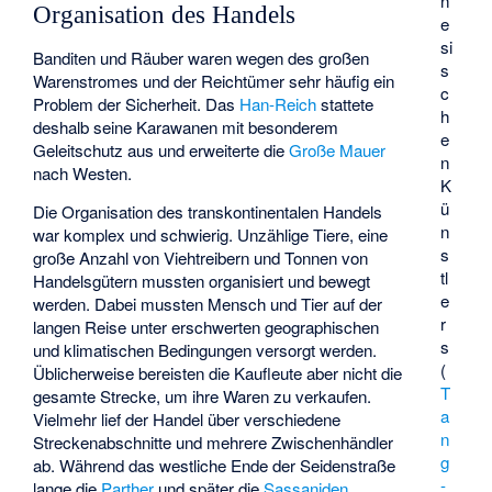
n
Organisation des Handels
e
si
Banditen und Räuber waren wegen des großen
s
Warenstromes und der Reichtümer sehr häufig ein
c
Problem der Sicherheit. Das
Han-Reich
stattete
h
deshalb seine Karawanen mit besonderem
e
Geleitschutz aus und erweiterte die
Große Mauer
n
nach Westen.
K
ü
Die Organisation des transkontinentalen Handels
n
war komplex und schwierig. Unzählige Tiere, eine
s
große Anzahl von Viehtreibern und Tonnen von
tl
Handelsgütern mussten organisiert und bewegt
e
werden. Dabei mussten Mensch und Tier auf der
r
langen Reise unter erschwerten geographischen
s
und klimatischen Bedingungen versorgt werden.
(
Üblicherweise bereisten die Kaufleute aber nicht die
T
gesamte Strecke, um ihre Waren zu verkaufen.
a
Vielmehr lief der Handel über verschiedene
n
Streckenabschnitte und mehrere Zwischenhändler
g
ab. Während das westliche Ende der Seidenstraße
-
lange die
Parther
und später die
Sassaniden