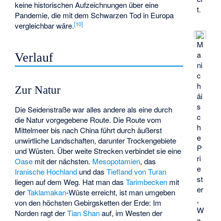
keine historischen Aufzeichnungen über eine
t.
Pandemie, die mit dem Schwarzen Tod in Europa
[
10
]
vergleichbar wäre.
M
a
Verlauf
ni
c
h
Zur Natur
äi
s
Die Seidenstraße war alles andere als eine durch
c
die Natur vorgegebene Route. Die Route vom
h
Mittelmeer bis nach China führt durch äußerst
e
unwirtliche Landschaften, darunter Trockengebiete
P
und Wüsten. Über weite Strecken verbindet sie eine
ri
Oase
mit der nächsten.
Mesopotamien
, das
e
Iranische Hochland
und das
Tiefland von Turan
st
liegen auf dem Weg. Hat man das
Tarimbecken
mit
er
der
Taklamakan
-Wüste erreicht, ist man umgeben
,
von den höchsten Gebirgsketten der Erde: Im
W
Norden ragt der
Tian Shan
auf, im Westen der
a