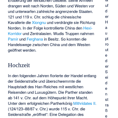
Eroberung der feindlichen Gebiete. Seine Armeen
uf
drangen weit nach Norden, Süden und Westen vor
d
und unterwarfen zahlreiche angrenzende Staaten.
er
121 und 119 v. Chr. schlug die chinesische
H
Kavallerie die
Xiongnu
und verdrängte sie Richtung
a
Norden. In der Folge kontrollierte China den
Hexi-
u
Korridor
und Zentralasien. Wudis Truppen nahmen
pt
Pamir
und
Ferghana
in Besitz. So konnten die
ro
Handelswege zwischen China und dem Westen
ut
geöffnet werden.
e
d
Hochzeit
er
S
In den folgenden Jahren florierte der Handel entlang
ei
der Seidenstraße und überschwemmte die
d
Hauptstadt des Han-Reiches mit westlichen
e
Reisenden und Luxusgütern. Die Parther standen
n
ab 141 v. Chr. auf dem Höhepunkt ihrer Macht.
st
Unter dem erfolgreichen Partherkönig
Mithridates II.
ra
(124/123–88/87 v. Chr.) wurde 115 v. Chr. die
ß
Seidenstraße „eröffnet“: Eine Delegation des
e