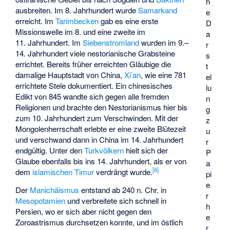
h
ausbreiten. Im 8. Jahrhundert wurde
Samarkand
e
erreicht. Im
Tarimbecken
gab es eine erste
D
Missionswelle im 8. und eine zweite im
a
11. Jahrhundert. Im
Siebenstromland
wurden im 9.–
r
14. Jahrhundert viele nestorianische Grabsteine
s
errichtet. Bereits früher erreichten Gläubige die
t
damalige Hauptstadt von China,
Xi’an
, wie eine 781
el
errichtete Stele dokumentiert. Ein chinesisches
lu
Edikt von 845 wandte sich gegen alle fremden
n
Religionen und brachte den Nestorianismus hier bis
g
zum 10. Jahrhundert zum Verschwinden. Mit der
z
Mongolenherrschaft erlebte er eine zweite Blütezeit
u
und verschwand dann in China im 14. Jahrhundert
r
endgültig. Unter den
Turkvölkern
hielt sich der
P
Glaube ebenfalls bis ins 14. Jahrhundert, als er von
a
[
6
]
dem
islamischen
Timur
verdrängt wurde.
pi
e
Der
Manichäismus
entstand ab 240 n. Chr. in
r
Mesopotamien
und verbreitete sich schnell in
h
Persien, wo er sich aber nicht gegen den
e
Zoroastrismus durchsetzen konnte, und im östlich
r