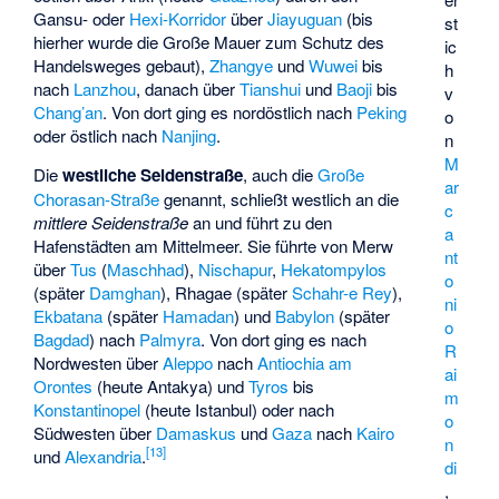
Gansu- oder
Hexi-Korridor
über
Jiayuguan
(bis
st
hierher wurde die Große Mauer zum Schutz des
ic
Handelsweges gebaut),
Zhangye
und
Wuwei
bis
h
nach
Lanzhou
, danach über
Tianshui
und
Baoji
bis
v
Chang’an
. Von dort ging es nordöstlich nach
Peking
o
oder östlich nach
Nanjing
.
n
M
Die
westliche Seidenstraße
, auch die
Große
ar
Chorasan-Straße
genannt, schließt westlich an die
c
mittlere Seidenstraße
an und führt zu den
a
Hafenstädten am Mittelmeer. Sie führte von Merw
nt
über
Tus
(
Maschhad
),
Nischapur
,
Hekatompylos
o
(später
Damghan
), Rhagae (später
Schahr-e Rey
),
ni
Ekbatana
(später
Hamadan
) und
Babylon
(später
o
Bagdad
) nach
Palmyra
. Von dort ging es nach
R
Nordwesten über
Aleppo
nach
Antiochia am
ai
Orontes
(heute Antakya) und
Tyros
bis
m
Konstantinopel
(heute Istanbul) oder nach
o
Südwesten über
Damaskus
und
Gaza
nach
Kairo
n
[
13
]
und
Alexandria
.
di
,