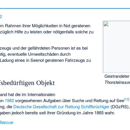
g
, im Rahmen ihrer Möglichkeiten in Not geratenen
glich Hilfe zu leisten oder nötigenfalls solche zu
zeugs und der gefährdeten Personen ist es bei
tig, eventuelle Umweltschäden durch
r Ladung eines in Seenot geratenen Fahrzeugs zu
Gestrandeter
Thorsteinsso
sbedürftigen Objekt
nd hat die im Internationalen
[
10
]
on
1982
vorgesehenen Aufgaben über Suche und Rettung auf See
ng, die
Deutsche Gesellschaft zur Rettung Schiffbrüchiger
(DGzRS), 
ben jedoch bereits seit ihrer Gründung im Jahre 1865 wahr.
Rescue