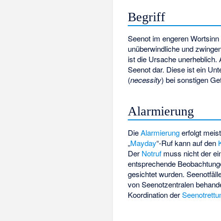
Begriff
Seenot im engeren Wortsinn 
unüberwindliche und zwingend
ist die Ursache unerheblich.
Seenot dar. Diese ist ein Unt
(
necessity
) bei sonstigen Ge
Alarmierung
Die
Alarmierung
erfolgt meis
„
Mayday
“-Ruf kann auf den
Der
Notruf
muss nicht der ei
entsprechende Beobachtungen m
gesichtet wurden. Seenotfäl
von Seenotzentralen behande
Koordination der
Seenotrettu