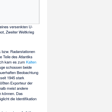
eines versenkten U-
ot, Zweiter Weltkrieg
k bzw. Radarstationen
 Teile des Atlantiks
ach kam es zum
Kalten
Zuge schossen beide
 dauerhaften Beobachtung
 seit 1945 stark
ößten Exporteur der
halb meist andere
en können. Das
licht die Identifikation