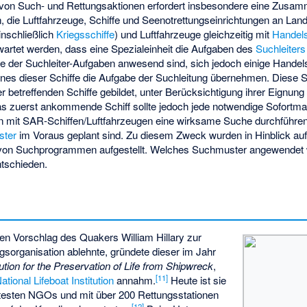
von Such- und Rettungsaktionen erfordert insbesondere eine Zusam
n, die Luftfahrzeuge, Schiffe und Seenotrettungseinrichtungen an L
einschließlich
Kriegsschiffe
) und Luftfahrzeuge gleichzeitig mit
Handels
wartet werden, dass eine Spezialeinheit die Aufgaben des
Suchleiters
e der Suchleiter-Aufgaben anwesend sind, sich jedoch einige Handels
ines dieser Schiffe die Aufgabe der Suchleitung übernehmen. Diese S
r betreffenden Schiffe gebildet, unter Berücksichtigung ihrer Eignung
Das zuerst ankommende Schiff sollte jedoch jede notwendige Sofortm
 mit SAR-Schiffen/Luftfahrzeugen eine wirksame Suche durchführen
ster
im Voraus geplant sind. Zu diesem Zweck wurden in Hinblick au
e von Suchprogrammen aufgestellt. Welches Suchmuster angewendet we
ntschieden.
t den Vorschlag des Quakers
William Hillary
zur
sorganisation ablehnte, gründete dieser im Jahr
tution for the Preservation of Life from Shipwreck
,
[
11
]
tional Lifeboat Institution
annahm.
Heute ist sie
ertesten NGOs und mit über 200 Rettungsstationen
[
12
]