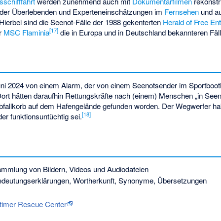
sschifffahrt
werden zunehmend auch mit
Dokumentarfilmen
rekonstr
 der Überlebenden und Experteneinschätzungen im
Fernsehen
und a
Hierbei sind die Seenot-Fälle der 1988 gekenterten
Herald of Free Ent
[
17
]
er
MSC Flaminia
die in Europa und in Deutschland bekannteren Fäll
uni 2024 von einem Alarm, der von einem Seenotsender im Sportboo
ort hätten daraufhin Rettungskräfte nach (einem) Menschen „in Seen
bfallkorb auf dem Hafengelände gefunden worden. Der Wegwerfer hab
[
18
]
 funktionsuntüchtig sei.
mmlung von Bildern, Videos und Audiodateien
deutungserklärungen, Wortherkunft, Synonyme, Übersetzungen
itimer Rescue Center