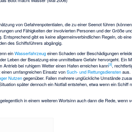
 das Boot macht Wasser (Mai 2006)
ätzung von Gefahrenpotentialen, die zu einer Seenot führen (können
ahrungen und Fähigkeiten der involvierten Personen und der Größe u
g. Entsprechend gibt es keine allgemeinverbindlichen Regeln, ob eine 
den des Schiffsführers abgängig.
wenn ein
Wasserfahrzeug
einen Schaden oder Beschädigungen erleide
oder Leben der Besatzung eine unmittelbare Gefahr hervorgeht. Ein M
[
3
]
em Antrieb bei ruhigem Wetter einen Hafen erreichen kann
, rechtfer
oft einen umfangreichen Einsatz von
Such- und Rettungsdiensten
aus.
nger Nutzen
gegenüber. Fallen mehrere unglückliche Umstände zus
Situation später dennoch ein Notfall entstehen, etwa wenn ein Schiff
t gelegentlich in einem weiteren Wortsinn auch dann die Rede, wenn