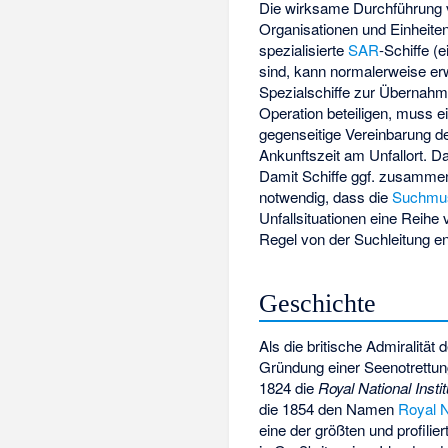
Die wirksame Durchführung 
Organisationen und Einheite
spezialisierte
SAR
-Schiffe (
sind, kann normalerweise er
Spezialschiffe zur Übernahm
Operation beteiligen, muss e
gegenseitige Vereinbarung de
Ankunftszeit am Unfallort. 
Damit Schiffe ggf. zusammen
notwendig, dass die
Suchmu
Unfallsituationen eine Reih
Regel von der Suchleitung e
Geschichte
Als die britische Admiralitä
Gründung einer Seenotrettung
1824 die
Royal National Insti
die 1854 den Namen
Royal Na
eine der größten und profili