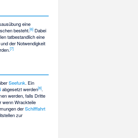
nsausübung eine
[
6
]
nschen besteht.
Dabei
en tatbestandlich eine
 und der Notwendigkeit
[
7
]
rden.
über
Seefunk
. Ein
[
8
]
6
abgesetzt werden
.
n werden, falls Dritte
er wenn Wrackteile
immungen der
Schifffahrt
stellen zur