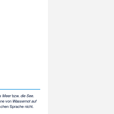
s Meer
bzw.
die See
.
nne von
Wassernot auf
ischen Sprache nicht.