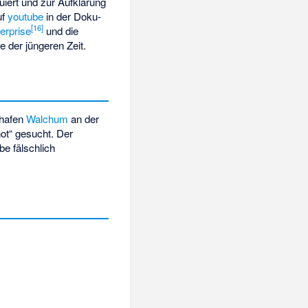
uiert und zur Aufklärung
uf
youtube
in der Doku-
[
16
]
erprise
und die
e der jüngeren Zeit.
thafen
Walchum
an der
ot“ gesucht. Der
e fälschlich