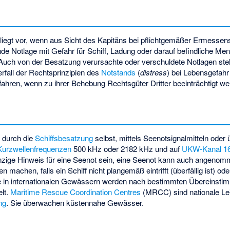
liegt vor, wenn aus Sicht des Kapitäns bei pflichtgemäßer Ermesse
e Notlage mit Gefahr für Schiff, Ladung oder darauf befindliche Me
 Auch von der Besatzung verursachte oder verschuldete Notlagen stell
erfall der Rechtsprinzipien des
Notstands
(
distress
) bei Lebensgefahr
fahren, wenn zu ihrer Behebung Rechtsgüter Dritter beeinträchtigt we
t durch die
Schiffsbesatzung
selbst, mittels
Seenotsignalmitteln
oder 
Kurzwellenfrequenzen
500 kHz oder 2182 kHz und auf
UKW-Kanal 1
nzige Hinweis für eine Seenot sein, eine Seenot kann auch angenomme
achen, falls ein Schiff nicht plangemäß eintrifft (überfällig ist) od
le in internationalen Gewässern werden nach bestimmten Übereinst
lt.
Maritime Rescue Coordination Centres
(MRCC) sind nationale Leit
ng
. Sie überwachen küstennahe Gewässer.