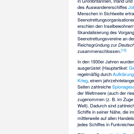
in Großbritannien, Irland und
des Auswandererschiffes
Jo
Menschen in Sichtweite ertr
Seenotrettungsorganisatione
erschien den Inselbewohnern
Skandalisierung des Vorgangs
Seenotrettungsvereine an de
Reichsgründung zur
Deutsch
[
13
]
zusammenschlossen.
In den 1930er Jahren wurden 
ausgerüstet (Hauptartikel:
Ge
regelmäßig durch
Aufklärun
Krieg
, einem jahrzehntelan
Seiten zahlreiche
Spionagesat
der Weltmeere (auch der riesi
zugenommen (z. B. im Zuge
Welt). Dadurch sind zahlreic
Schiffe in seiner Nähe, die 
mittlerweile auf allen Hande
jedes Schiffes in Funkreichwe