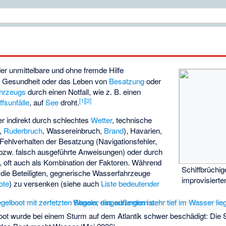
 der unmittelbare und ohne fremde Hilfe
e Gesundheit oder das Leben von
Besatzung
oder
hrzeugs
durch einen Notfall, wie z. B. einen
[
1
]
[
2
]
ffsunfälle
, auf
See
droht.
er indirekt durch schlechtes
Wetter
,
technische
,
Ruderbruch
, Wassereinbruch,
Brand
), Havarien,
Fehlverhalten der Besatzung (Navigationsfehler,
bzw. falsch ausgeführte Anweisungen) oder durch
 oft auch als Kombination der Faktoren. Während
Schiffbrüchig
die Beteiligten, gegnerische Wasserfahrzeuge
improvisierte
ote
) zu versenken (siehe auch
Liste bedeutender
ot wurde bei einem Sturm auf dem Atlantik schwer beschädigt: Die Se