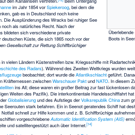
 auf den Kanalinseln vertreten.
Beim Untergang
hanne
im Jahr 1854 vor
Spiekeroog
, bei dem die
anken, gab es in Deutschland noch keine
n. Die Ausplünderung des Wracks bei ruhiger See
 noch als natürliches Recht. Nach der
Überlebende 
 bildeten sich verschiedene private
Boots in Seen
r deutschen Küste, die sich 1865 noch vor der
en Gesellschaft zur Rettung Schiffbrüchiger
in vielen Ländern Küstenstreifen bzw. Kriegsschiffe mit Radartechni
schichte des Radars
). Während des Zweiten Weltkriegs wurden weite
gsflugzeuge
beobachtet; dort wurde die
Atlantikschlacht
geführt. Dan
gen Kräftemessen zwischen
Warschauer Pakt
und
NATO
. In diesem 
elliten
ins All; diese waren ein großer Beitrag zur fast lückenlosen
gen Weiten des Pazifik). Die interkontinentale Handelsschifffahrt hat
 der
Globalisierung
und des Aufstiegs der
Volksrepublik China
zum gr
he Seerouten stark befahren. Ein in Seenot geratendes Schiff hat des
im Notfall schnell zur Hilfe kommen und z. B. Schiffbrüchige aufnehm
lsschiffen vorgeschriebene
Automatic Identification System (AIS)
ermög
[
14
]
ite und satellitengestützt auch über Internet.