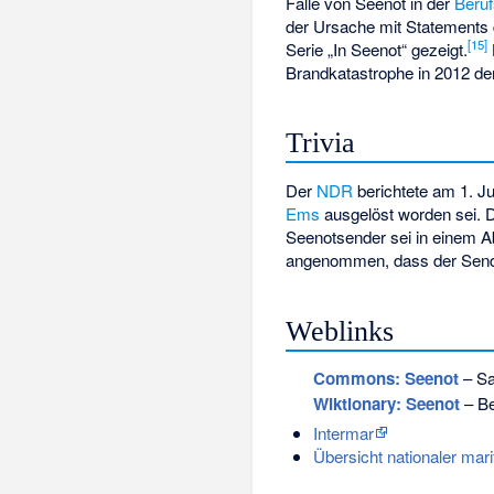
Fälle von Seenot in der
Beruf
der Ursache mit Statements
[
15
]
Serie „In Seenot“ gezeigt.
Brandkatastrophe in 2012 d
Trivia
Der
NDR
berichtete am 1. J
Ems
ausgelöst worden sei. D
Seenotsender sei in einem A
angenommen, dass der Sender
Weblinks
Commons
: Seenot
– Sa
Wiktionary: Seenot
– Be
Intermar
Übersicht nationaler mar