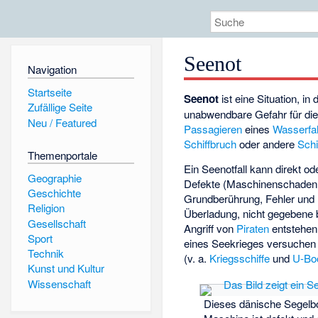
Seenot
Navigation
Startseite
Seenot
ist eine Situation, in
Zufällige Seite
unabwendbare Gefahr für di
Neu / Featured
Passagieren
eines
Wasserfa
Schiffbruch
oder andere
Schi
Themenportale
Ein Seenotfall kann direkt od
Geographie
Defekte
(Maschinenschaden
Geschichte
Grundberührung, Fehler und 
Religion
Überladung, nicht gegebene 
Gesellschaft
Angriff von
Piraten
entstehen,
Sport
eines Seekrieges versuchen 
Technik
(v. a.
Kriegsschiffe
und
U-Bo
Kunst und Kultur
Wissenschaft
Dieses dänische Segelbo