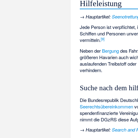
Hilfeleistung
→
Hauptartikel
:
Seenotrettun
Jede Person ist verpflichtet
Schiffen und Personen unverzü
[
9
]
vermitteln.
Neben der
Bergung
des Fahr
größeren Havarien auch wich
auslaufenden Treibstoff ode
verhindern.
Suche nach dem hilf
Die Bundesrepublik Deutschla
Seerechtsübereinkommen
v
spendenfinanzierte Vereinigu
nimmt die DGzRS diese Aufga
→
Hauptartikel
:
Search and 