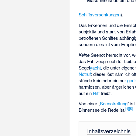
Maschine ist defekt und
Schiffsversenkungen
).
Das Erkennen und die Einsch
subjektiv und stark von Erf
betroffenen Schiffes abhängi
sondern dies ist vom Empfin
Keine
Seenot herrscht vor, 
das Fahrzeug noch für Leib 
Segel
yacht
, die unter eigen
Notruf
: dieser löst nämlich 
stünde kein oder ein nur
geri
harmlosen, aber ärgerlichen 
auf ein
Riff
treibt.
Von einer „
Seenotrettung
“ is
[
4
]
[
5
]
Binnensee die Rede ist.
Inhaltsverzeichnis