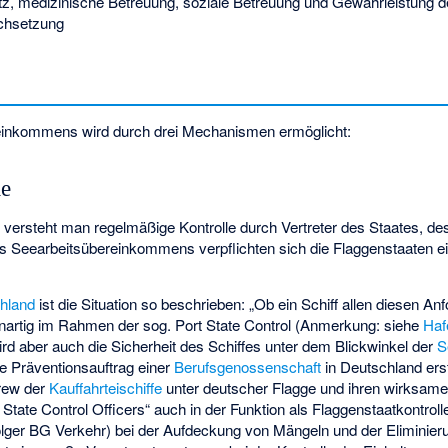
tz, medizinische Betreuung, soziale Betreuung und Gewährleistung de
rchsetzung
inkommens wird durch drei Mechanismen ermöglicht:
le
“ versteht man regelmäßige Kontrolle durch Vertreter des Staates, de
 des Seearbeitsübereinkommens verpflichten sich die Flaggenstaaten 
hland
ist die Situation so beschrieben: „Ob ein Schiff allen diesen A
enartig im Rahmen der sog. Port State Control (Anmerkung: siehe
Haf
ird aber auch die Sicherheit des Schiffes unter dem Blickwinkel der
S
e Präventionsauftrag einer
Berufsgenossenschaft
in Deutschland ers
Crew der
Kauffahrteischiffe
unter deutscher Flagge und ihren wirksam
 State Control Officers“ auch in der Funktion als Flaggenstaatkontroll
olger
BG Verkehr
) bei der Aufdeckung von Mängeln und der Eliminier