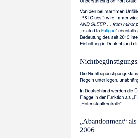
Understanding on Port State 
Von den bei maritimen Unfälle
“P&I Clubs”) wird immer wied
AND SLEEP … from minor perso
„related to
Fatigue
“ ebenfalls
Bedeutung des seit 2013 int
Einhaltung in Deutschland di
Nichtbegünstigungs
Die Nichtbegünstigungsklause
Regeln unterliegen, unabhän
In Deutschland werden die 
Flagge in der Funktion als „F
„Hafenstaatkontrolle“.
„Abandonment“ als 
2006