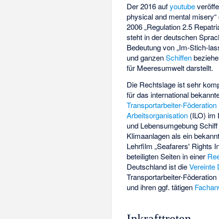
Der 2016 auf
youtube
veröffe
physical and mental misery“
2006 „Regulation 2.5 Repatri
steht in der deutschen Sprac
Bedeutung von „Im-Stich-las
und ganzen
Schiffen
beziehen
für Meeresumwelt darstellt.
Die Rechtslage ist sehr kom
für das international bekannt
Transportarbeiter-Föderation
Arbeitsorganisation
(ILO) im 
und Lebensumgebung Schiff m
Klimaanlagen als ein bekannt
Lehrfilm „Seafarers' Rights 
beteiligten Seiten in einer
Ree
Deutschland ist die
Vereinte
Transportarbeiter-Föderation
und ihren ggf. tätigen
Fachan
Inkrafttreten