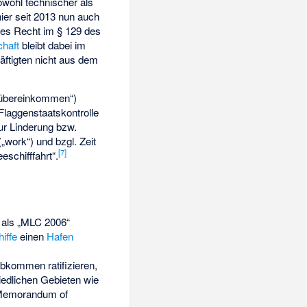
owohl technischer als
ier seit 2013 nun auch
hes Recht im § 129 des
chaft
bleibt dabei im
äftigten nicht aus dem
tsübereinkommen“)
Flaggenstaatskontrolle
ur Linderung bzw.
„work“) und bzgl. Zeit
[7]
eschifffahrt“.
l als „MLC 2006“
iffe
einen
Hafen
Abkommen ratifizieren,
iedlichen Gebieten wie
 Memorandum of