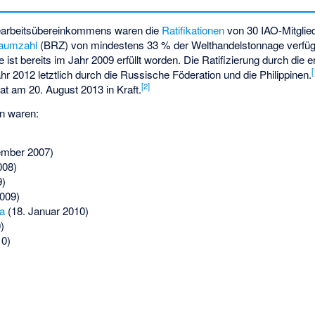
eearbeitsübereinkommens waren die
Ratifikationen
von 30 IAO-Mitglied
raumzahl
(BRZ) von mindestens 33 % der Welthandelstonnage verfüg
st bereits im Jahr 2009 erfüllt worden. Die Ratifizierung durch die e
[
ahr 2012 letztlich durch die Russische Föderation und die Philippinen.
[2]
t am 20. August 2013 in Kraft.
en waren:
ember 2007)
008)
9)
009)
a
(18. Januar 2010)
)
10)