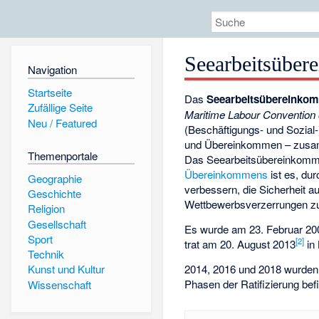
Seearbeitsübe
Navigation
Startseite
Das
Seearbeitsübereinkomm
Zufällige Seite
Maritime Labour Convention o
Neu / Featured
(Beschäftigungs- und Sozial
und Übereinkommen – zusa
Themenportale
Das Seearbeitsübereinkommen g
Übereinkommens
ist es, du
Geographie
verbessern, die Sicherheit a
Geschichte
Wettbewerbsverzerrungen zu
Religion
Gesellschaft
Es wurde am 23. Februar 20
Sport
[2]
trat am 20. August 2013
in 
Technik
2014, 2016 und 2018 wurden
Kunst und Kultur
Phasen der Ratifizierung bef
Wissenschaft