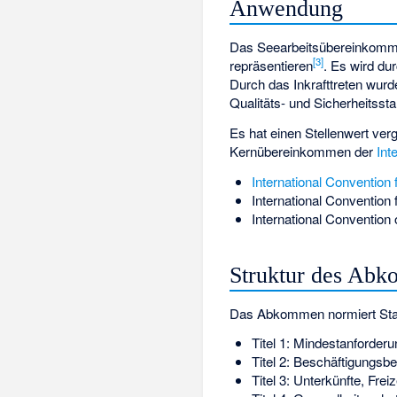
Anwendung
Das Seearbeitsübereinkommen 
[3]
repräsentieren
. Es wird du
Durch das Inkrafttreten wurd
Qualitäts- und Sicherheitsst
Es hat einen Stellenwert ve
Kernübereinkommen der
Int
International Convention f
International Convention 
International Convention 
Struktur des Ab
Das Abkommen normiert Stand
Titel 1: Mindestanforderu
Titel 2: Beschäftigungsb
Titel 3: Unterkünfte, Fre