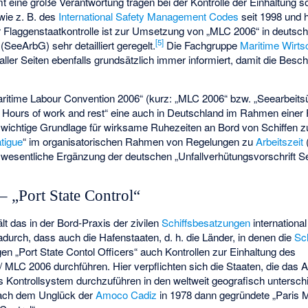
t eine große Verantwortung tragen bei der Kontrolle der Einhaltung s
wie z. B. des
International Safety Management Codes
seit 1998 und h
Flaggenstaatkontrolle ist zur Umsetzung von „MLC 2006“ in deutsc
[5]
(SeeArbG) sehr detailliert geregelt.
Die Fachgruppe
Maritime Wirts
ller Seiten ebenfalls grundsätzlich immer informiert, damit die Besch
„Maritime Labour Convention 2006“ (kurz: „MLC 2006“ bzw. „Seearbei
.3 Hours of work and rest“ eine auch in Deutschland im Rahmen einer 
h wichtige Grundlage für wirksame Ruhezeiten an Bord von Schiffen z
tigue
“ im organisatorischen Rahmen von Regelungen zu
Arbeitszeit
(
e wesentliche Ergänzung der deutschen „Unfallverhütungsvorschrift Se
– „Port State Control“
t das in der Bord-Praxis der zivilen
Schiffsbesatzungen
internationa
rch, dass auch die Hafenstaaten, d. h. die Länder, in denen die
Sch
igen „Port State Contol Officers“ auch Kontrollen zur Einhaltung des
MLC 2006 durchführen. Hier verpflichten sich die Staaten, die das 
s Kontrollsystem durchzuführen in den weltweit geografisch untersch
nach dem Unglück der
Amoco Cadiz
in 1978 dann gegründete „Paris