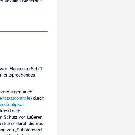
r sozialen Sicherheit
ssen Flagge ein Schiff
ein entsprechendes
nforderungen auch
enstaatkontrolle
) durch
eetüchtigkeit
treckt sich
en Schutz vor äußeren
e (früher durch die
See-
ung von „Substandard-