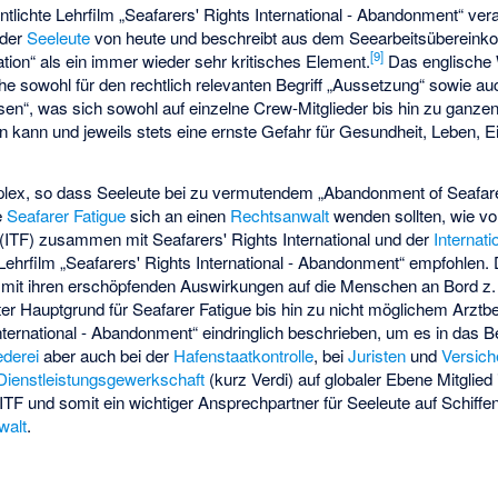
ntlichte Lehrfilm „Seafarers' Rights International - Abandonment“ vera
 der
Seeleute
von heute und beschreibt aus dem Seearbeitsübereink
[9]
ation“ als ein immer wieder sehr kritisches Element.
Das englische
he sowohl für den rechtlich relevanten Begriff „Aussetzung“ sowie auc
sen“, was sich sowohl auf einzelne Crew-Mitglieder bis hin zu ganze
 kann und jeweils stets eine ernste Gefahr für Gesundheit, Leben, 
plex, so dass Seeleute bei zu vermutendem „Abandonment of Seafare
e
Seafarer Fatigue
sich an einen
Rechtsanwalt
wenden sollten, wie v
(ITF) zusammen mit Seafarers' Rights International und der
Internati
Lehrfilm „Seafarers' Rights International - Abandonment“ empfohlen. 
it ihren erschöpfenden Auswirkungen auf die Menschen an Bord z. 
er Hauptgrund für Seafarer Fatigue bis hin zu nicht möglichem Arzt
International - Abandonment“ eindringlich beschrieben, um es in das B
derei
aber auch bei der
Hafenstaatkontrolle
, bei
Juristen
und
Versich
 Dienstleistungsgewerkschaft
(kurz Verdi) auf globaler Ebene Mitglied 
 ITF und somit ein wichtiger Ansprechpartner für Seeleute auf Schiffe
walt
.