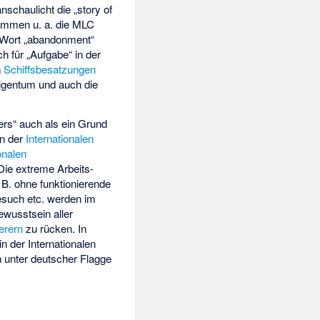
nschaulicht die „story of
ommen u. a. die MLC
 Wort „abandonment“
h für „Aufgabe“ in der
n
Schiffsbesatzungen
Eigentum und auch die
rs“ auch als ein Grund
on der
Internationalen
onalen
Die extreme Arbeits-
B. ohne funktionierende
besuch etc. werden im
ewusstsein aller
erern
zu rücken. In
in der Internationalen
n unter deutscher Flagge