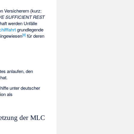
en Versicherern (kurz:
VE SUFFICIENT REST
lhaft werden Unfälle
hifffahrt
grundlegende
[8]
hingewiesen
für deren
tes anlaufen, den
hat.
ffe unter deutscher
ion als
setzung der MLC