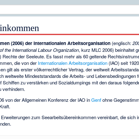
reinkommen
en (2006) der Internationalen Arbeitsorganisation
(englisch:
20
f the International Labour Organization
, kurz MLC 2006) beinhaltet 
-) Rechte der Seeleute. Es fasst mehr als 60 geltende Rechtsinstru
mmen, die von der
Internationalen Arbeitsorganisation
(IAO) seit 192
ilt als erster völkerrechtlicher Vertrag, der weltweit Arbeitsstandar
rch weltweite Mindeststandards die Arbeits- und Lebensbedingungen f
uf Schiffen zu verstärken und Sozialdumpings mit den daraus folgend
 verhindern.
06 von der Allgemeinen Konferenz der IAO in
Genf
ohne Gegenstim
Kraft.
 Erweiterungen zum Seearbeitsübereinkommen vereinbart, die sich i
inden.