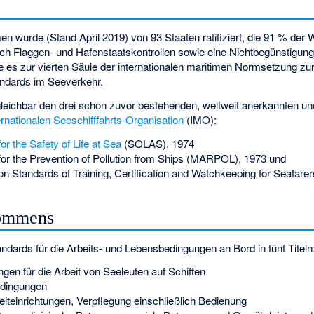
wurde (Stand April 2019) von 93 Staaten ratifiziert, die 91 % der 
rch Flaggen- und Hafenstaatskontrollen sowie eine Nichtbegünstigung
e es zur vierten Säule der internationalen maritimen Normsetzung zu
andards im Seeverkehr.
rgleichbar den drei schon zuvor bestehenden, weltweit anerkannten 
ernationalen Seeschifffahrts-Organisation
(IMO):
or the Safety of Life at Sea
(SOLAS), 1974
for the Prevention of Pollution from Ships
(MARPOL), 1973 und
on Standards of Training, Certification and Watchkeeping for Seafarer
kommens
ards für die Arbeits- und Lebensbedingungen an Bord in fünf Titeln
ngen für die Arbeit von Seeleuten auf Schiffen
edingungen
izeiteinrichtungen, Verpflegung einschließlich Bedienung