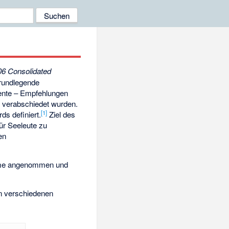
06 Consolidated
grundlegende
mente – Empfehlungen
0 verabschiedet wurden.
[1]
ds definiert.
Ziel des
ür Seeleute zu
en
me angenommen und
n verschiedenen