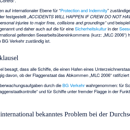
Control“.
n auf internationaler Ebene für “
Protection and Indemnity
” zuständig
er festgestellt
„ACCIDENTS WILL HAPPEN IF CREW DO NOT HA
nal injuries to major fires, collisions and groundings“
und beispie
 genannt und daher auch auf die für eine
Sicherheitskultur
in der
Seesc
ernational geltenden Seearbeitsübereinkommens (kurz: „MLC 2006“) 
e BG Verkehr zuständig ist.
klausel
l besagt, dass alle Schiffe, die einen Hafen eines Unterzeichnerstaa
gig davon, ob der Flaggenstaat das Abkommen „MLC 2006“ ratifiziert 
Überwachungsaufgaben durch die
BG Verkehr
wahrgenommen: für Schi
laggenstaatkontrolle“ und für Schiffe unter fremder Flagge in der Funkt
international bekanntes Problem bei der Durch