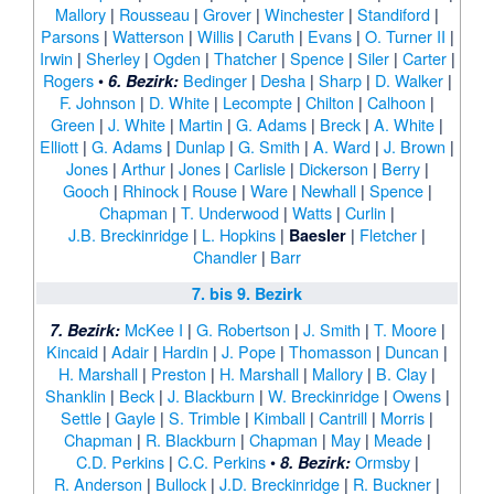
Mallory
|
Rousseau
|
Grover
|
Winchester
|
Standiford
|
Parsons
|
Watterson
|
Willis
|
Caruth
|
Evans
|
O. Turner II
|
Irwin
|
Sherley
|
Ogden
|
Thatcher
|
Spence
|
Siler
|
Carter
|
Rogers
•
Bedinger
|
Desha
|
Sharp
|
D. Walker
|
6. Bezirk:
F. Johnson
|
D. White
|
Lecompte
|
Chilton
|
Calhoon
|
Green
|
J. White
|
Martin
|
G. Adams
|
Breck
|
A. White
|
Elliott
|
G. Adams
|
Dunlap
|
G. Smith
|
A. Ward
|
J. Brown
|
Jones
|
Arthur
|
Jones
|
Carlisle
|
Dickerson
|
Berry
|
Gooch
|
Rhinock
|
Rouse
|
Ware
|
Newhall
|
Spence
|
Chapman
|
T. Underwood
|
Watts
|
Curlin
|
J.B. Breckinridge
|
L. Hopkins
|
|
Fletcher
|
Baesler
Chandler
|
Barr
7. bis 9. Bezirk
McKee I
|
G. Robertson
|
J. Smith
|
T. Moore
|
7. Bezirk:
Kincaid
|
Adair
|
Hardin
|
J. Pope
|
Thomasson
|
Duncan
|
H. Marshall
|
Preston
|
H. Marshall
|
Mallory
|
B. Clay
|
Shanklin
|
Beck
|
J. Blackburn
|
W. Breckinridge
|
Owens
|
Settle
|
Gayle
|
S. Trimble
|
Kimball
|
Cantrill
|
Morris
|
Chapman
|
R. Blackburn
|
Chapman
|
May
|
Meade
|
C.D. Perkins
|
C.C. Perkins
•
Ormsby
|
8. Bezirk:
R. Anderson
|
Bullock
|
J.D. Breckinridge
|
R. Buckner
|