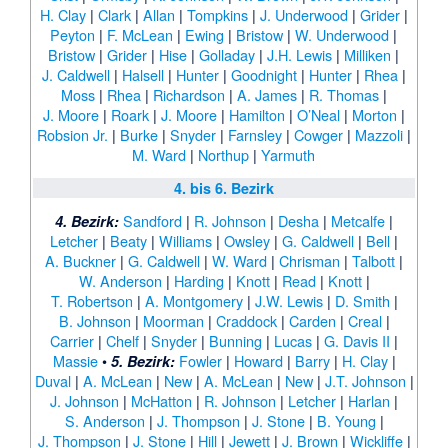
H. Clay
|
Clark
|
Allan
|
Tompkins
|
J. Underwood
|
Grider
|
Peyton
|
F. McLean
|
Ewing
|
Bristow
|
W. Underwood
|
Bristow
|
Grider
|
Hise
|
Golladay
|
J.H. Lewis
|
Milliken
|
J. Caldwell
|
Halsell
|
Hunter
|
Goodnight
|
Hunter
|
Rhea
|
Moss
|
Rhea
|
Richardson
|
A. James
|
R. Thomas
|
J. Moore
|
Roark
|
J. Moore
|
Hamilton
|
O’Neal
|
Morton
|
Robsion Jr.
|
Burke
|
Snyder
|
Farnsley
|
Cowger
|
Mazzoli
|
M. Ward
|
Northup
|
Yarmuth
4. bis 6. Bezirk
Sandford
|
R. Johnson
|
Desha
|
Metcalfe
|
4. Bezirk:
Letcher
|
Beaty
|
Williams
|
Owsley
|
G. Caldwell
|
Bell
|
A. Buckner
|
G. Caldwell
|
W. Ward
|
Chrisman
|
Talbott
|
W. Anderson
|
Harding
|
Knott
|
Read
|
Knott
|
T. Robertson
|
A. Montgomery
|
J.W. Lewis
|
D. Smith
|
B. Johnson
|
Moorman
|
Craddock
|
Carden
|
Creal
|
Carrier
|
Chelf
|
Snyder
|
Bunning
|
Lucas
|
G. Davis II
|
Massie
•
Fowler
|
Howard
|
Barry
|
H. Clay
|
5. Bezirk:
Duval
|
A. McLean
|
New
|
A. McLean
|
New
|
J.T. Johnson
|
J. Johnson
|
McHatton
|
R. Johnson
|
Letcher
|
Harlan
|
S. Anderson
|
J. Thompson
|
J. Stone
|
B. Young
|
J. Thompson
|
J. Stone
|
Hill
|
Jewett
|
J. Brown
|
Wickliffe
|