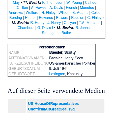
May
•
P. Thompson
|
W. Young
|
Calhoon
|
11. Bezirk:
Chilton
|
A. Hawes
|
A. Davis
|
French
|
Menefee
|
Andrews
|
Wolford
|
H. Finley
|
Wilson
|
S. Adams
|
Colson
|
Boreing
|
Hunter
|
Edwards
|
Powers
|
Robsion
|
C. Finley
•
R. Henry
|
J. Henry
|
C. Lyon
|
T.A. Marshall
|
12. Bezirk:
Chambers
|
G. Davis I
•
R. Johnson
|
13. Bezirk:
Southgate
|
Butler
Personendaten
Baesler, Scotty
NAME
ALTERNATIVNAMEN
Baesler, Henry Scott
KURZBESCHREIBUNG
US-amerikanischer Politiker
GEBURTSDATUM
9. Juli 1941
GEBURTSORT
Lexington
, Kentucky
Auf dieser Seite verwendete Medien
US-HouseOfRepresentatives-
UnofficialAltGreatSeal.svg