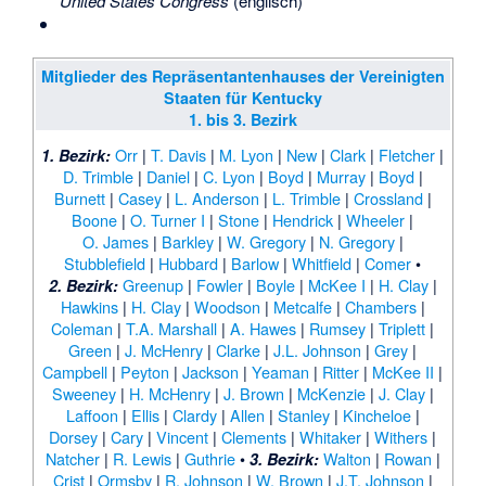
United States Congress
(englisch)
Mitglieder des Repräsentantenhauses der Vereinigten
Staaten für Kentucky
1. bis 3. Bezirk
Orr
|
T. Davis
|
M. Lyon
|
New
|
Clark
|
Fletcher
|
1. Bezirk:
D. Trimble
|
Daniel
|
C. Lyon
|
Boyd
|
Murray
|
Boyd
|
Burnett
|
Casey
|
L. Anderson
|
L. Trimble
|
Crossland
|
Boone
|
O. Turner I
|
Stone
|
Hendrick
|
Wheeler
|
O. James
|
Barkley
|
W. Gregory
|
N. Gregory
|
Stubblefield
|
Hubbard
|
Barlow
|
Whitfield
|
Comer
•
Greenup
|
Fowler
|
Boyle
|
McKee I
|
H. Clay
|
2. Bezirk:
Hawkins
|
H. Clay
|
Woodson
|
Metcalfe
|
Chambers
|
Coleman
|
T.A. Marshall
|
A. Hawes
|
Rumsey
|
Triplett
|
Green
|
J. McHenry
|
Clarke
|
J.L. Johnson
|
Grey
|
Campbell
|
Peyton
|
Jackson
|
Yeaman
|
Ritter
|
McKee II
|
Sweeney
|
H. McHenry
|
J. Brown
|
McKenzie
|
J. Clay
|
Laffoon
|
Ellis
|
Clardy
|
Allen
|
Stanley
|
Kincheloe
|
Dorsey
|
Cary
|
Vincent
|
Clements
|
Whitaker
|
Withers
|
Natcher
|
R. Lewis
|
Guthrie
•
Walton
|
Rowan
|
3. Bezirk:
Crist
|
Ormsby
|
R. Johnson
|
W. Brown
|
J.T. Johnson
|