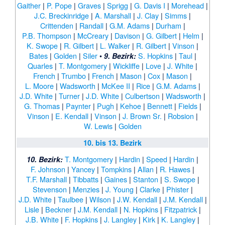
Gaither
|
P. Pope
|
Graves
|
Sprigg
|
G. Davis I
|
Morehead
|
J.C. Breckinridge
|
A. Marshall
|
J. Clay
|
Simms
|
Crittenden
|
Randall
|
G.M. Adams
|
Durham
|
P.B. Thompson
|
McCreary
|
Davison
|
G. Gilbert
|
Helm
|
K. Swope
|
R. Gilbert
|
L. Walker
|
R. Gilbert
|
Vinson
|
Bates
|
Golden
|
Siler
•
S. Hopkins
|
Taul
|
9. Bezirk:
Quarles
|
T. Montgomery
|
Wickliffe
|
Love
|
J. White
|
French
|
Trumbo
|
French
|
Mason
|
Cox
|
Mason
|
L. Moore
|
Wadsworth
|
McKee II
|
Rice
|
G.M. Adams
|
J.D. White
|
Turner
|
J.D. White
|
Culbertson
|
Wadsworth
|
G. Thomas
|
Paynter
|
Pugh
|
Kehoe
|
Bennett
|
Fields
|
Vinson
|
E. Kendall
|
Vinson
|
J. Brown Sr.
|
Robsion
|
W. Lewis
|
Golden
10. bis 13. Bezirk
T. Montgomery
|
Hardin
|
Speed
|
Hardin
|
10. Bezirk:
F. Johnson
|
Yancey
|
Tompkins
|
Allan
|
R. Hawes
|
T.F. Marshall
|
Tibbatts
|
Gaines
|
Stanton
|
S. Swope
|
Stevenson
|
Menzies
|
J. Young
|
Clarke
|
Phister
|
J.D. White
|
Taulbee
|
Wilson
|
J.W. Kendall
|
J.M. Kendall
|
Lisle
|
Beckner
|
J.M. Kendall
|
N. Hopkins
|
Fitzpatrick
|
J.B. White
|
F. Hopkins
|
J. Langley
|
Kirk
|
K. Langley
|