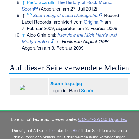
↑
Piero Scaruffi
:
The History of Rock Music:
Scorn
(Abgerufen am 27. Juli 2012)
a
b
↑
Scorn Biografie und Diskografie.
Record
Label Records, archiviert vom
Original
am
7. Februar 2009
;
abgerufen am 3. Februar 2009
.
↑
Aldo Chimenti:
Interview mit Mick Harris und
Martyn Bates.
In:
Rockerilla August 1998.
Abgerufen am 3. Februar 2009
.
Auf dieser Seite verwendete Medien
Scorn logo.jpg
Logo der Band
Scorn
Lizenz für Texte auf dieser Seite:
CC-BY-SA 3.0 Unported
.
Der original-Artikel ist
hier
abrufbar.
Hier
finden Sie Informationen zu
den Autoren des Artikels. An Bildern wurden keine Veränderungen