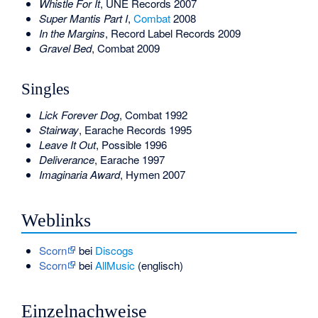
Whistle For It
, ÜNE Records 2007
Super Mantis Part I
,
Combat
2008
In the Margins
, Record Label Records 2009
Gravel Bed
, Combat 2009
Singles
Lick Forever Dog
, Combat 1992
Stairway
, Earache Records 1995
Leave It Out
, Possible 1996
Deliverance
, Earache 1997
Imaginaria Award
, Hymen 2007
Weblinks
Scorn
bei
Discogs
Scorn
bei
AllMusic
(englisch)
Einzelnachweise