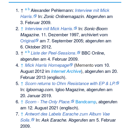
a
b
↑
Alexander Pehlemann:
Interview mit Mick
Harris.
In:
Zonic Onlinemagazin.
Abgerufen am
3. Februar 2009
.
↑
Interview mit Mick Harris.
In:
Sonic-Boom
Magazine.
11. Dezember 1997, archiviert vom
Original
am
7. September 2005
;
abgerufen am
6. Oktober 2012
.
a
b
↑
Liste der Peel-Sessions.
BBC Online,
abgerufen am 4. Februar 2009
.
↑
Mick Harris Homepage
(
Memento
vom 10.
August 2012 im
Internet Archive
), abgerufen am 20.
Februar 2013 (englisch).
↑
Scorn returns to Ohm Resistance with EP & LP.
In:
Igloomag.com.
Igloo Magazine,
abgerufen am
20. Januar 2019
.
↑
Scorn - The Only Place.
Bandcamp
,
abgerufen
am 12. August 2021
(englisch).
↑
Antwort des Labels Earache zum Album
Vae
Solis
.
In:
Ask Earache.
Abgerufen am 5. Februar
2009
.