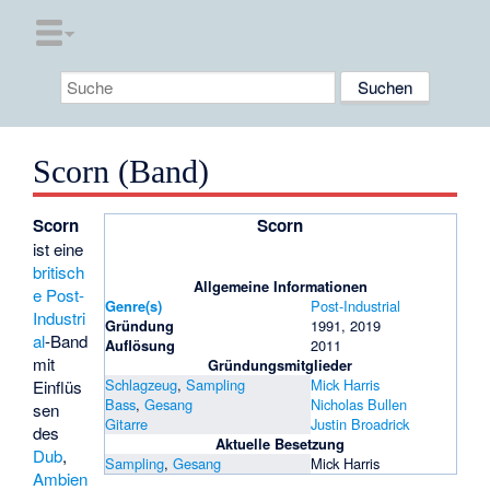
Scorn (Band)
Scorn
Scorn
ist eine
britisch
Allgemeine Informationen
e
Post-
Genre(s)
Post-Industrial
Industri
Gründung
1991, 2019
al
-Band
Auflösung
2011
mit
Gründungsmitglieder
Schlagzeug
,
Sampling
Mick Harris
Einflüs
Bass
,
Gesang
Nicholas Bullen
sen
Gitarre
Justin Broadrick
des
Aktuelle Besetzung
Dub
,
Sampling
,
Gesang
Mick Harris
Ambien