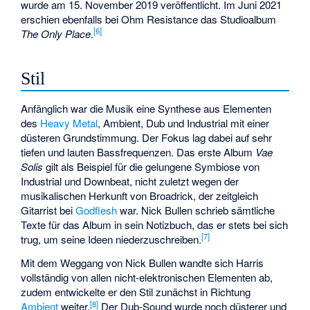
wurde am 15. November 2019 veröffentlicht. Im Juni 2021
erschien ebenfalls bei Ohm Resistance das Studioalbum
[6]
The Only Place
.
Stil
Anfänglich war die Musik eine Synthese aus Elementen
des
Heavy Metal
, Ambient, Dub und Industrial mit einer
düsteren Grundstimmung. Der Fokus lag dabei auf sehr
tiefen und lauten Bassfrequenzen. Das erste Album
Vae
Solis
gilt als Beispiel für die gelungene Symbiose von
Industrial und Downbeat, nicht zuletzt wegen der
musikalischen Herkunft von Broadrick, der zeitgleich
Gitarrist bei
Godflesh
war. Nick Bullen schrieb sämtliche
Texte für das Album in sein Notizbuch, das er stets bei sich
[7]
trug, um seine Ideen niederzuschreiben.
Mit dem Weggang von Nick Bullen wandte sich Harris
vollständig von allen nicht-elektronischen Elementen ab,
zudem entwickelte er den Stil zunächst in Richtung
[8]
Ambient
weiter.
Der Dub-Sound wurde noch düsterer und