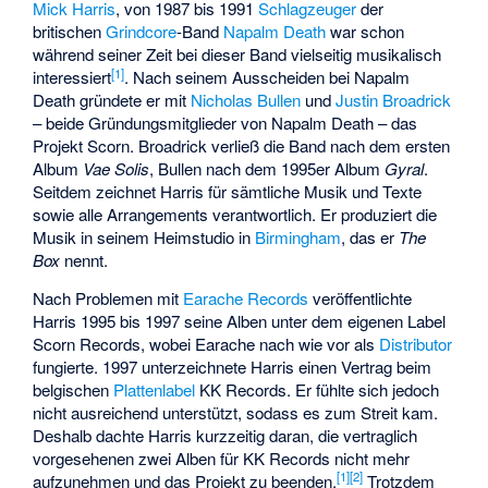
Mick Harris
, von 1987 bis 1991
Schlagzeuger
der
britischen
Grindcore
-Band
Napalm Death
war schon
während seiner Zeit bei dieser Band vielseitig musikalisch
[1]
interessiert
. Nach seinem Ausscheiden bei Napalm
Death gründete er mit
Nicholas Bullen
und
Justin Broadrick
– beide Gründungsmitglieder von Napalm Death – das
Projekt Scorn. Broadrick verließ die Band nach dem ersten
Album
Vae Solis
, Bullen nach dem 1995er Album
Gyral
.
Seitdem zeichnet Harris für sämtliche Musik und Texte
sowie alle Arrangements verantwortlich. Er produziert die
Musik in seinem Heimstudio in
Birmingham
, das er
The
Box
nennt.
Nach Problemen mit
Earache Records
veröffentlichte
Harris 1995 bis 1997 seine Alben unter dem eigenen Label
Scorn Records, wobei Earache nach wie vor als
Distributor
fungierte. 1997 unterzeichnete Harris einen Vertrag beim
belgischen
Plattenlabel
KK Records. Er fühlte sich jedoch
nicht ausreichend unterstützt, sodass es zum Streit kam.
Deshalb dachte Harris kurzzeitig daran, die vertraglich
vorgesehenen zwei Alben für KK Records nicht mehr
[1]
[2]
aufzunehmen und das Projekt zu beenden.
Trotzdem