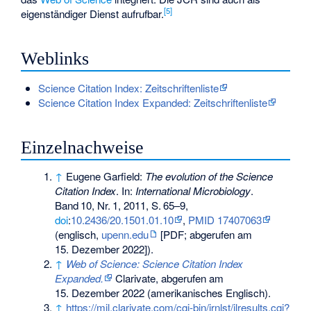
[
5
]
eigenständiger Dienst aufrufbar.
Weblinks
Science Citation Index: Zeitschriftenliste
Science Citation Index Expanded: Zeitschriftenliste
Einzelnachweise
↑
Eugene Garfield:
The evolution of the Science
Citation Index
. In:
International Microbiology
.
Band
10
,
Nr.
1
, 2011,
S.
65–9
,
doi
:
10.2436/20.1501.01.10
,
PMID 17407063
(englisch,
upenn.edu
[PDF; abgerufen am
15. Dezember 2022]).
↑
Web of Science: Science Citation Index
Expanded.
Clarivate
,
abgerufen am
15. Dezember 2022
(amerikanisches Englisch).
↑
https://mjl.clarivate.com/cgi-bin/jrnlst/jlresults.cgi?