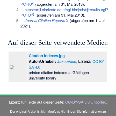
PC=K
(abgerufen am 31. Mai 2013).
↑
https://mjl.clarivate.com/cgi-bin/jrnlst/jlresults.cgi?
PC=D
(abgerufen am 31. Mai 2013).
↑
Journal Citation Reports
(abgerufen am 1. Juli
2021).
Auf dieser Seite verwendete Medien
Citation indexes.jpg
Autor/Urheber:
JakobVoss
,
Lizenz:
CC BY-
SA 4.0
printed citation indexes at Göttingen
university library
Lizenz für Texte auf dieser Seite:
CC-BY-SA 3.0 Unported
.
Der original-Artikel ist
hier
abrufbar.
Hier
finden Sie Informationen zu