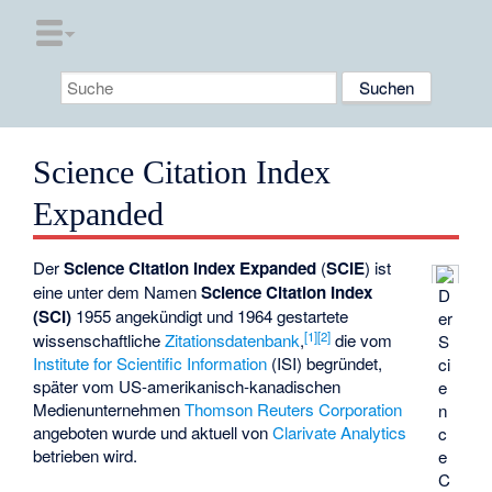
Science Citation Index
Expanded
Der
Science Citation Index Expanded
(
SCIE
) ist
eine unter dem Namen
Science Citation Index
D
(SCI)
1955 angekündigt und 1964 gestartete
er
[
1
]
[
2
]
wissenschaftliche
Zitationsdatenbank
,
die vom
S
Institute for Scientific Information
(ISI) begründet,
ci
später vom US-amerikanisch-kanadischen
e
Medienunternehmen
Thomson Reuters Corporation
n
angeboten wurde und aktuell von
Clarivate Analytics
c
betrieben wird.
e
C