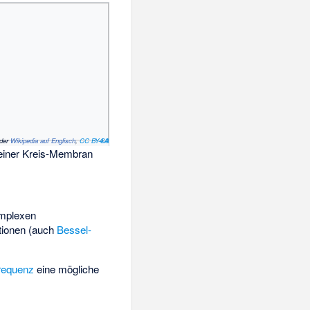
 der
Wikipedia auf Englisch
,
CC BY-SA 4.0
einer Kreis-Membran
mplexen
ktionen (auch
Bessel-
frequenz
eine mögliche