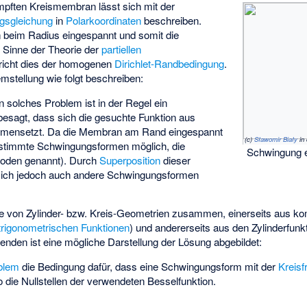
pften Kreismembran lässt sich mit der
gsgleichung
in
Polarkoordinaten
beschreiben.
an beim Radius
eingespannt und somit die
Im Sinne der Theorie der
partiellen
richt dies der homogenen
Dirichlet-Randbedingung
.
emstellung wie folgt beschreiben:
 solches Problem ist in der Regel ein
 besagt, dass sich die gesuchte Funktion
aus
mensetzt. Da die Membran am Rand eingespannt
(c)
Sławomir Biały
in
r bestimmte Schwingungsformen möglich, die
Schwingung 
oden genannt). Durch
Superposition
dieser
sich jedoch auch andere Schwingungsformen
lle von Zylinder- bzw. Kreis-Geometrien zusammen, einerseits aus
ko
trigonometrischen Funktionen
) und andererseits aus den Zylinderfun
enden ist eine mögliche Darstellung der Lösung abgebildet:
oblem
die Bedingung dafür, dass eine Schwingungsform mit der
Kreis
o die Nullstellen der verwendeten Besselfunktion.