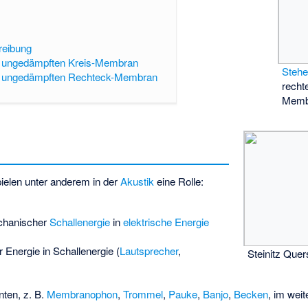
reibung
 ungedämpften Kreis-Membran
Stehe
r ungedämpften Rechteck-Membran
recht
Memb
elen unter anderem in der
Akustik
eine Rolle:
chanischer
Schallenergie
in
elektrische Energie
 Energie in Schallenergie (
Lautsprecher
,
Steinitz Que
nten, z. B.
Membranophon
,
Trommel
,
Pauke
,
Banjo
,
Becken
, im wei