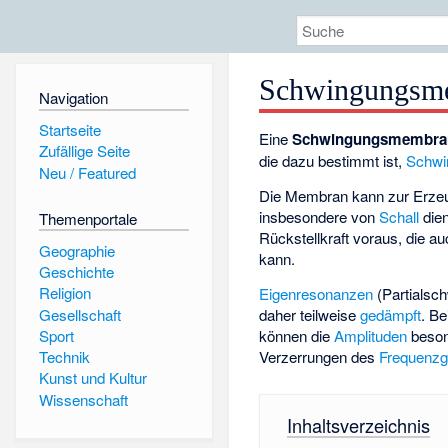
Schwingungsm
Navigation
Startseite
Eine
Schwingungsmembra
Zufällige Seite
die dazu bestimmt ist,
Schwi
Neu / Featured
Die Membran kann zur Erzeu
insbesondere von
Schall
die
Themenportale
Rückstellkraft voraus, die 
Geographie
kann.
Geschichte
Religion
Eigenresonanzen
(
Partialsc
Gesellschaft
daher teilweise
gedämpft
. B
können die
Amplituden
beson
Sport
Verzerrungen des
Frequenz
Technik
Kunst und Kultur
Wissenschaft
Inhaltsverzeichnis