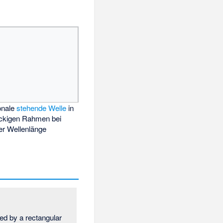
onale
stehende Welle
in
ckigen Rahmen bei
er Wellenlänge
ed by a rectangular