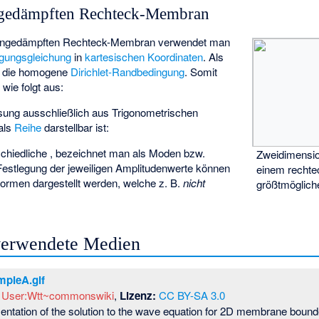
gedämpften Rechteck-Membran
r ungedämpften Rechteck-Membran verwendet man
gungsgleichung
in
kartesischen Koordinaten
. Als
er die homogene
Dirichlet-Randbedingung
. Somit
 wie folgt aus:
ösung ausschließlich aus Trigonometrischen
 als
Reihe
darstellbar ist:
schiedliche
,
bezeichnet man als Moden bzw.
Zweidimensi
Festlegung der jeweiligen Amplitudenwerte
können
einem rechte
ormen dargestellt werden, welche z. B.
nicht
größtmöglich
 verwendete Medien
pleA.gif
User:Wtt~commonswiki
,
Lizenz:
CC BY-SA 3.0
entation of the solution to the wave equation for 2D membrane bound