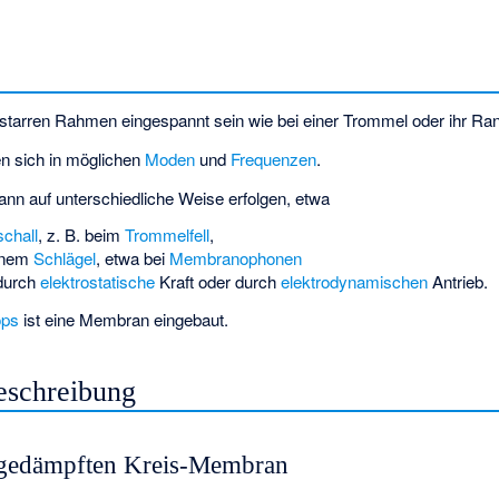
tarren Rahmen eingespannt sein wie bei einer Trommel oder ihr Ran
en sich in möglichen
Moden
und
Frequenzen
.
n auf unterschiedliche Weise erfolgen, etwa
schall
, z. B. beim
Trommelfell
,
einem
Schlägel
, etwa bei
Membranophonen
 durch
elektrostatische
Kraft oder durch
elektrodynamischen
Antrieb.
ops
ist eine Membran eingebaut.
eschreibung
gedämpften Kreis-Membran