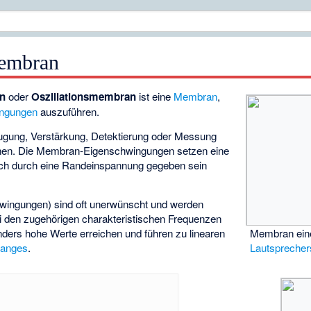
embran
n
oder
Oszillationsmembran
ist eine
Membran
,
ngungen
auszuführen.
gung, Verstärkung, Detektierung oder Messung
nen. Die Membran-Eigenschwingungen setzen eine
auch durch eine Randeinspannung gegeben sein
hwingungen
) sind oft unerwünscht und werden
ei den zugehörigen charakteristischen Frequenzen
ders hohe Werte erreichen und führen zu linearen
Membran ein
ganges
.
Lautsprecher