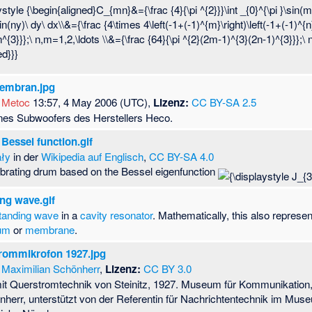
embran.jpg
Metoc
13:57, 4 May 2006 (UTC),
Lizenz:
CC BY-SA 2.5
es Subwoofers des Herstellers Heco.
Bessel function.gif
ały
in der
Wikipedia auf Englisch
,
CC BY-SA 4.0
ibrating drum based on the Bessel eigenfunction
ng wave.gif
tanding wave
in a
cavity resonator
. Mathematically, this also represe
um
or
membrane
.
trommikrofon 1927.jpg
Maximilian Schönherr
,
Lizenz:
CC BY 3.0
it Querstromtechnik von Steinitz, 1927. Museum für Kommunikation, 
nherr, unterstützt von der Referentin für Nachrichtentechnik im Mu