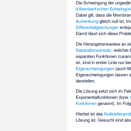
Die Schwingung der ungedäm
d’Alembert’schen Schwingun
Dabei gilt, dass die Membr
Auslenkung
gleich null ist. 
Differentialgleichungen
entsp
Damit lässt sich diese Probl
Die Herangehensweise an ein
Separationsansatz
, welcher
separaten Funktionen
zusam
ist, sind in erster Linie nu
Eigenschwingungen
(auch M
Eigenschwingungen lassen 
darstellen.
Die Lösung setzt sich im Fa
Exponentialfunktionen
(bzw.
Funktionen
genannt). Im Folg
Hierbei ist das
Nullstellenpr
Lösung ist. Gesucht sind als