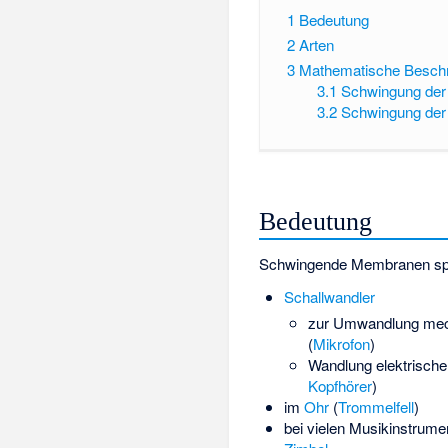
1
Bedeutung
2
Arten
3
Mathematische Besch
3.1
Schwingung der
3.2
Schwingung de
Bedeutung
Schwingende Membranen spi
Schallwandler
zur Umwandlung me
(
Mikrofon
)
Wandlung elektrischer
Kopfhörer
)
im
Ohr
(
Trommelfell
)
bei vielen Musikinstrume