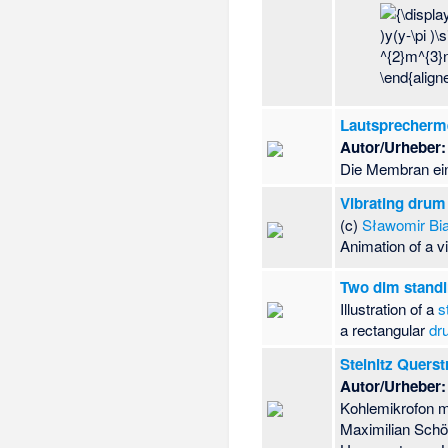
Lautsprecherm
Autor/Urheber:
Die Membran ein
Vibrating drum 
(c)
Sławomir Bi
Animation of a v
Two dim standi
Illustration of a
s
a rectangular
dr
Steinitz Quers
Autor/Urheber:
Kohlemikrofon m
Maximilian Schö