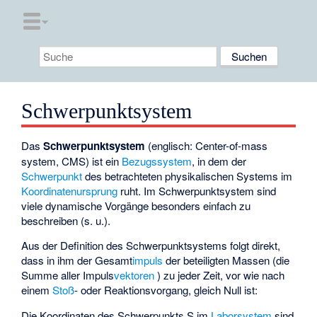
Schwerpunktsystem
Das
Schwerpunktsystem
(englisch: Center-of-mass
system, CMS) ist ein
Bezugssystem
, in dem der
Schwerpunkt
des betrachteten physikalischen Systems im
Koordinatenursprung
ruht. Im Schwerpunktsystem sind
viele dynamische Vorgänge besonders einfach zu
beschreiben (s. u.).
Aus der Definition des Schwerpunktsystems folgt direkt,
dass in ihm der Gesamt
impuls
der beteiligten Massen
(die
Summe aller Impuls
vektoren
) zu jeder Zeit, vor wie nach
einem
Stoß
- oder Reaktionsvorgang, gleich Null ist:
Die Koordinaten
des Schwerpunkts S im
Laborsystem
sind