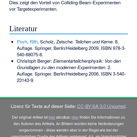
Dies zeigt den Vorteil von Colliding-Beam-Experimenten
vor Targetexperimenten.
Literatur
Povh
,
Rith
, Scholz, Zetsche:
Teilchen und Kerne
. 8.
Auflage. Springer, Berlin/Heidelberg 2009,
ISBN 978-3-
540-68075-8
.
Christoph Berger:
Elementarteilchenphysik: Von den
Grundlagen zu den modernen Experimenten
. 2.
Auflage. Springer, Berlin/Heidelberg 2006,
ISBN 3-540-
23143-9
.
Lizenz für Texte auf dieser Seite:
CC-BY-SA 3.0 Unported
.
Der original-Artikel ist
hier
abrufbar.
Hier
finden Sie Informationen zu
den Autoren des Artikels. An Bildern wurden keine Veränderungen
vorgenommen - diese werden aber in der Regel wie bei der
ursprünglichen Quelle des Artikels verkleinert, d.h. als Vorschaubilder