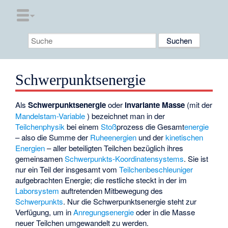
Schwerpunktsenergie
Als
Schwerpunktsenergie
oder
invariante Masse
(mit der
Mandelstam-Variable
) bezeichnet man in der
Teilchenphysik
bei einem
Stoß
prozess die Gesamt
energie
– also die Summe der
Ruheenergien
und der
kinetischen
Energien
– aller beteiligten Teilchen bezüglich ihres
gemeinsamen
Schwerpunkts-Koordinatensystems
. Sie ist
nur ein Teil der insgesamt vom
Teilchenbeschleuniger
aufgebrachten Energie; die restliche steckt in der im
Laborsystem
auftretenden Mitbewegung des
Schwerpunkts
. Nur die Schwerpunktsenergie steht zur
Verfügung, um in
Anregungsenergie
oder in die Masse
neuer Teilchen umgewandelt zu werden.