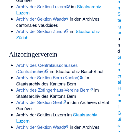
Genève
o
Archiv der Sektion Luzern
im
Staatsarchiv
n
Luzern
S
Archiv der Sektion Waadt
in den Archives
te
cantonales vaudoises
ig
Archiv der Sektion Zürich
im
Staatsarchiv
er
Zürich
u
n
d
Altzofingerverein
G
e
Archiv des Centralausschusses
n
(Centralarchiv)
im Staatsarchiv Basel-Stadt
er
Archiv der Sektion Bern (Kanton)
im
al
Staatsarchiv des Kantons Bern
H
Archiv des Zofingerhaus-Vereins Bern
im
e
Staatsarchiv des Kantons Bern
nr
Archiv der Sektion Genf
in den Archives d’Etat
i
Genève
G
Archiv der Sektion Luzern im
Staatsarchiv
ui
Luzern
s
Archiv der Sektion Waadt
in den Archives
a