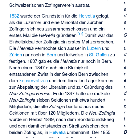
n
Schweizerischen Zofingerverein austrat.
s
d
1832
wurde der Grundstein für die
Helvetia
gelegt,
e
als die Luzerner und eine Minorität der Zürcher
r
Zofinger sich neu zusammenschlossen und ein
[
17
]
S
erstes Mal die
Helvetia
gründeten.
Damit war das
t
Einheitsideal der Zofingia ein erstes Mal zerbrochen.
u
Die
Helvetia
vermochte sich ausser in
Luzern
und
d
Zürich
nur noch in
Bern
und teilweise in
St. Gallen
zu
i
festigen. 1837 gab es die
Helvetia
nur noch in Bern.
e
Nach einem 1847 durch eine Kleinigkeit
r
entstandenen Zwist in der Sektion Bern zwischen
e
dem
konservativen
und dem liberalen Lager kam es
n
zur Abspaltung der Liberalen und zur Gründung des
d
Neu-Zofingervereins
. Ende 1847 hatte die radikale
e
Neu-Zofingia
sieben Sektionen mit etwa hundert
n
Mitgliedern, die alte
Zofingia
bestand aus sechs
/
Sektionen mit über 120 Mitgliedern. Die
Neu-Zofingia
i
wurde im Herbst 1849, nach dem Sonderbundskrieg
n
und dem damit entstandenen Streit zwischen den
B
beiden Zofingias, in
Helvetia
umbenannt. Der 1855