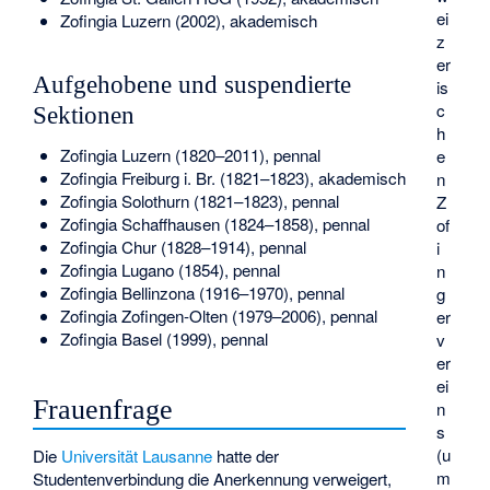
ei
Zofingia Luzern (2002), akademisch
z
er
Aufgehobene und suspendierte
is
c
Sektionen
h
Zofingia Luzern (1820–2011), pennal
e
Zofingia Freiburg i. Br. (1821–1823), akademisch
n
Zofingia Solothurn (1821–1823), pennal
Z
Zofingia Schaffhausen (1824–1858), pennal
of
Zofingia Chur (1828–1914), pennal
i
Zofingia Lugano (1854), pennal
n
Zofingia Bellinzona (1916–1970), pennal
g
Zofingia Zofingen-Olten (1979–2006), pennal
er
Zofingia Basel (1999), pennal
v
er
ei
Frauenfrage
n
s
(u
Die
Universität Lausanne
hatte der
m
Studentenverbindung die Anerkennung verweigert,