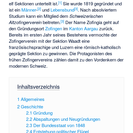
[
1
]
elf Sektionen unterteilt ist.
Sie wurde 1819 gegründet und
[
2
]
[
3
]
ist ein
Männer
-
und
Lebensbund
. Nach absolviertem
Studium kann ein Mitglied dem
Schweizerischen
[
3
]
Altzofingerverein
beitreten.
Der Name Zofingia geht auf
den Gründungsort
Zofingen
im
Kanton Aargau
zurück.
Bereits im ersten Jahr seines Bestehens vermochte der
Zofingerverein mit der Sektion Waadt eine
französischsprachige und Luzern eine römisch-katholisch
geprägte Sektion zu gewinnen. Die Protagonisten des
frühen Zofingervereins zählen damit zu den Vordenkern der
modernen Schweiz.
Inhaltsverzeichnis
1
Allgemeines
2
Geschichte
2.1
Gründung
2.2
Abspaltungen und Neugründungen
2.3
Der Bundesstaat von 1848
2.4
Entstehung politischer Flügel