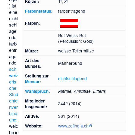
T!, Z!
Kürzel:
) ist
farbentragend
Farbenstatus
:
eine
nicht
Farben:
schl
age
Rot-Weiss-Rot
nde
(Percussion: Gold)
farb
entr
weisse Tellermütze
Mütze:
age
Art des
nde
Männerbund
Bundes:
sch
weiz
Stellung zur
nichtschlagend
eris
Mensur
:
che
Wahlspruch
:
Patriae, Amicitiae, Litteris
Stud
ente
Mitglieder
2442 (2014)
nver
insgesamt:
bind
361 (2014)
Aktive:
ung
,
welc
www.zofingia.ch
Website:
he in