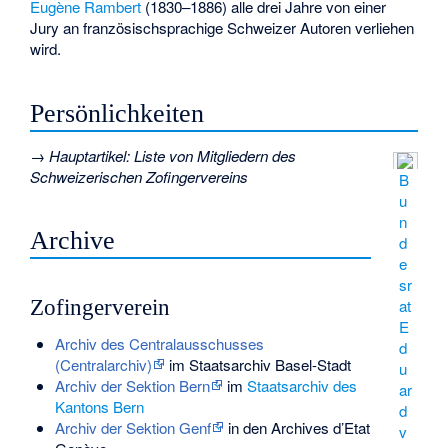
Eugène Rambert
(1830–1886) alle drei Jahre von einer
Jury an französischsprachige Schweizer Autoren verliehen
wird.
Persönlichkeiten
→
Hauptartikel
:
Liste von Mitgliedern des
Schweizerischen Zofingervereins
B
u
n
Archive
d
e
sr
Zofingerverein
at
E
Archiv des Centralausschusses
d
(Centralarchiv)
im Staatsarchiv Basel-Stadt
u
Archiv der Sektion Bern
im
Staatsarchiv des
ar
Kantons Bern
d
Archiv der Sektion Genf
in den Archives d’Etat
v