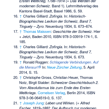
Ersten Weltkrieg, 1798–1914
(=
Das Werden der
modernen Schweiz.
Band 1). Lehrmittelverlag des
Kantons Basel-Stadt, Basel 1986, S. 59.
↑
Charles Gilliard:
Zofingia.
In:
Historisch-
Biographisches Lexikon der Schweiz, Band 7,
Tinguely – Zyro.
Neuenburg 1934, S. 673–674.
↑
Thomas Maissen
:
Geschichte der Schweiz.
Hier
+ Jetzt
, Baden 2010,
ISBN 978-3-03919-174-1
, S.
185.
↑
Charles Gilliard:
Zofingia.
In:
Historisch-
Biographisches Lexikon der Schweiz, Band 7,
Tinguely – Zyro.
Neuenburg 1934, S. 673.
↑
Ronald Roggen:
Schlagende Verbindungen. Auf
die Mensur!
In:
Neue Zürcher Zeitung
, 5. April
2014, S. 15.
↑
Christophe Gross, Christian Heuer, Thomas
Notz, Birgit Stalder:
Schweizer Geschichtsbuch 2.
Vom Absolutismus bis zum Ende des Ersten
Weltkriegs.
Cornelsen Verlag
, Berlin 2014,
ISBN
978-3-06-064519-0
, S. 137.
↑
Joseph Jung
:
Leben und Wirken.
(=
Alfred
Escher, 1819–1882. Der Aufbruch zur modernen