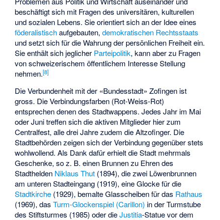
Problemen aus Politik und Wirtschaft auseinander und
beschäftigt sich mit Fragen des universitären, kulturellen
und sozialen Lebens. Sie orientiert sich an der Idee eines
föderalistisch
aufgebauten,
demokratischen
Rechtsstaats
und setzt sich für die Wahrung der persönlichen Freiheit ein.
Sie enthält sich jeglicher
Parteipolitik
, kann aber zu Fragen
von schweizerischem öffentlichem Interesse Stellung
[
8
]
nehmen.
Die Verbundenheit mit der «Bundesstadt» Zofingen ist
gross. Die Verbindungsfarben (Rot-Weiss-Rot)
entsprechen denen des Stadtwappens. Jedes Jahr im Mai
oder Juni treffen sich die aktiven Mitglieder hier zum
Centralfest, alle drei Jahre zudem die Altzofinger. Die
Stadtbehörden zeigen sich der Verbindung gegenüber stets
wohlwollend. Als Dank dafür erhielt die Stadt mehrmals
Geschenke, so z. B. einen Brunnen zu Ehren des
Stadthelden
Niklaus Thut
(1894), die zwei Löwenbrunnen
am unteren Stadteingang (1919), eine Glocke für die
Stadtkirche
(1929), bemalte Glasscheiben für das
Rathaus
(1969), das
Turm-Glockenspiel (Carillon)
in der Turmstube
des Stiftsturmes (1985) oder die
Justitia
-Statue vor dem