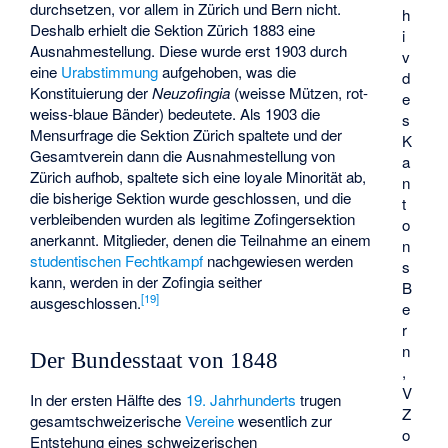
durchsetzen, vor allem in Zürich und Bern nicht.
h
Deshalb erhielt die Sektion Zürich 1883 eine
i
Ausnahmestellung. Diese wurde erst 1903 durch
v
eine
Urabstimmung
aufgehoben, was die
d
Konstituierung der
Neuzofingia
(weisse Mützen, rot-
e
weiss-blaue Bänder) bedeutete. Als 1903 die
s
Mensurfrage die Sektion Zürich spaltete und der
K
Gesamtverein dann die Ausnahmestellung von
a
Zürich aufhob, spaltete sich eine loyale Minorität ab,
n
die bisherige Sektion wurde geschlossen, und die
t
verbleibenden wurden als legitime Zofingersektion
o
anerkannt. Mitglieder, denen die Teilnahme an einem
n
studentischen Fechtkampf
nachgewiesen werden
s
kann, werden in der Zofingia seither
B
[
19
]
ausgeschlossen.
e
r
n
Der Bundesstaat von 1848
,
V
In der ersten Hälfte des
19. Jahrhunderts
trugen
Z
gesamtschweizerische
Vereine
wesentlich zur
o
Entstehung eines schweizerischen