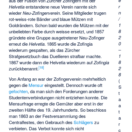
e
aus der Fusion von Zürcher Zofingern mit der
r
Helvetia
entstandene neue Verein nannte sich
n
wieder
Neu-Zofingerverein
. Seine Mitglieder trugen
/
rot-weiss-rote Bänder und blaue Mützen mit
1
Goldrändern. Schon bald wurden die Mützen mit der
8
unbeliebten Farbe durch weisse ersetzt, und 1857
2
gründete eine Gruppe ausgetretener Neu-Zofinger
0
erneut die
Helvetia
. 1865 wurde die Zofingia
–
wiederum gespalten, als das Zürcher
1
Strafgesetzbuch das Duellieren strafbar machte.
8
1867 wurde dann die Helvetia wiederum auf
Zofingia
[
18
]
2
zurückbenannt.
8
Von Anfang an war der Zofingerverein mehrheitlich
(
gegen die
Mensur
eingestellt. Dennoch wurde oft
S
gefochten
, da man sich den Forderungen anderer
t
Studentenverbindungen nicht entziehen konnte. Die
a
Mensurfrage erregte die Gemüter aber erst in der
a
zweiten Hälfte des 19. Jahrhunderts. So beschloss
t
man 1863 an der Festversammlung des
a
Centralfestes, den Gebrauch des
Schlägers
zu
r
verbieten. Das Verbot konnte sich nicht
c