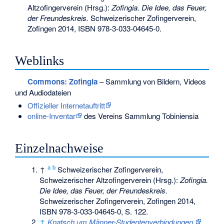
Altzofingerverein (Hrsg.):
Zofingia. Die Idee, das Feuer,
der Freundeskreis.
Schweizerischer Zofingerverein,
Zofingen 2014,
ISBN 978-3-033-04645-0
.
Weblinks
Commons
: Zofingia
– Sammlung von Bildern, Videos
und Audiodateien
Offizieller Internetauftritt
online-Inventar
des Vereins Sammlung Tobiniensia
Einzelnachweise
a
b
↑
Schweizerischer Zofingerverein,
Schweizerischer Altzofingerverein (Hrsg.):
Zofingia.
Die Idee, das Feuer, der Freundeskreis.
Schweizerischer Zofingerverein, Zofingen 2014,
ISBN 978-3-033-04645-0
, S. 122.
↑
Knatsch um Männer-Studentenverbindungen.