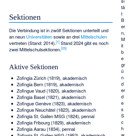
si
tä
t
Sektionen
B
er
Die Verbindung ist in zwölf Sektionen unterteilt und
n,
an neun
Universitäten
sowie an drei
Mittelschulen
M
[
1
]
vertreten (Stand: 2014).
Stand 2024 gibt es noch
it
[
25
]
zwei Mittelschulsektionen.
b
e
gr
Aktive Sektionen
ü
n
Zofingia Zürich (1819), akademisch
d
Zofingia Bern
(1819), akademisch
er
Zofingue Vaud (1820), akademisch
d
Zofingia Basel (1821), akademisch
e
Zofingue Genève (1823), akademisch
s
Zofingue Neuchâtel (1823), akademisch
S
Zofingia St. Gallen MSG (1824), pennal
c
Zofingia Fribourg (1829), akademisch
h
Zofingia Aarau (1834), pennal
w
Zofingia St. Gallen HSG (1952), akademisch