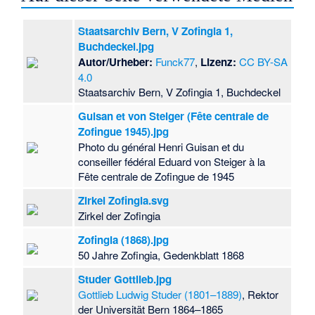
Staatsarchiv Bern, V Zofingia 1,
Buchdeckel.jpg
Autor/Urheber:
Funck77
,
Lizenz:
CC BY-SA
4.0
Staatsarchiv Bern, V Zofingia 1, Buchdeckel
Guisan et von Steiger (Fête centrale de
Zofingue 1945).jpg
Photo du général Henri Guisan et du
conseiller fédéral Eduard von Steiger à la
Fête centrale de Zofingue de 1945
Zirkel Zofingia.svg
Zirkel der Zofingia
Zofingia (1868).jpg
50 Jahre Zofingia, Gedenkblatt 1868
Studer Gottlieb.jpg
Gottlieb Ludwig Studer (1801–1889)
, Rektor
der Universität Bern 1864–1865