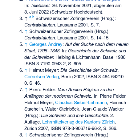
In:
Telebasel.
26. November 2021,
abgerufen am
8. Juni 2022
(Schweizer Hochdeutsch).
a
b
↑
Schweizerischer Zofingerverein (Hrsg.):
Centralstatuten.
Lausanne 2001, S. 7.
↑
Schweizerischer Zofingerverein (Hrsg.):
Centralstatuten.
Lausanne 2001, S. 14–15.
↑
Georges Andrey
:
Auf der Suche nach dem neuen
Staat, 1798–1848.
In:
Geschichte der Schweiz und
der Schweizer.
Helbing & Lichtenhahn, Basel 1986,
ISBN 3-7190-0943-2
, S. 605.
↑
Helmut Meyer:
Die Geschichte der Schweiz.
Cornelsen Verlag
, Berlin 2002,
ISBN 3-464-64210-
0
, S. 46.
↑
Pierre Felder:
Vom Ancien Régime zu den
Anfängen der modernen Schweiz.
In: Pierre Felder,
Helmut Meyer,
Claudius Sieber-Lehmann
, Heinrich
Staehelin, Walter Steinböck, Jean-Claude Wacker
(Hrsg.):
Die Schweiz und ihre Geschichte.
2.
Auflage.
Lehrmittelverlag des Kantons Zürich
,
Zürich 2007,
ISBN 978-3-906719-96-2
, S. 266.
↑
Schweizerischer Zofingerverein (Hrsg.):