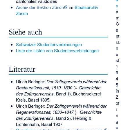
cantonales vaudoises
n
Archiv der Sektion Zürich
im
Staatsarchiv
a
Zürich
m
C
e
Siehe auch
nt
ra
Schweizer Studentenverbindungen
lf
Liste der Listen von Studentenverbindungen
e
st
1
Literatur
9
4
Ulrich Beringer:
Der Zofingerverein während der
5
Restaurationszeit, 1819–1830
(=
Geschichte
in
des Zofingervereins.
Band 1). Buchdruckerei
Z
Kreis, Basel 1895.
of
Ulrich Beringer:
Der Zofingerverein während der
i
Regenerationszeit, 1830–1847
(=
Geschichte
n
des Zofingervereins.
Band 2). Helbing &
g
Lichtenhahn, Basel 1907.
e