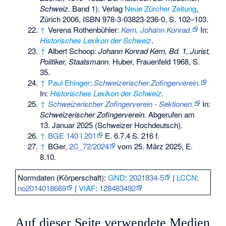
Schweiz.
Band 1). Verlag
Neue Zürcher Zeitung
,
Zürich 2006,
ISBN 978-3-03823-236-0
, S. 102–103.
↑
Verena Rothenbühler:
Kern, Johann Konrad.
In:
Historisches Lexikon der Schweiz
.
↑
Albert Schoop:
Johann Konrad Kern, Bd. 1, Jurist,
Politiker, Staatsmann
. Huber, Frauenfeld 1968, S.
35.
↑
Paul Ehinger
:
Schweizerischer Zofingerverein.
In:
Historisches Lexikon der Schweiz
.
↑
Schweizerischer Zofingerverein - Sektionen.
In:
Schweizerischer Zofingerverein.
Abgerufen am
13. Januar 2025
(Schweizer Hochdeutsch).
↑
BGE 140 I 201
E. 6.7.4 S. 216 f.
↑
BGer,
2C_72/2024
vom 25. März 2025, E.
8.10.
Normdaten (Körperschaft):
GND
:
2021834-5
|
LCCN
:
no2014018669
|
VIAF
:
128483492
Auf dieser Seite verwendete Medien