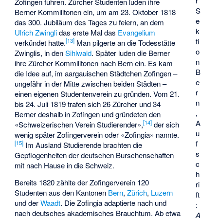
r
Zofingen fuhren. Zürcher Studenten luden ihre
S
Berner Kommilitonen ein, um am 23. Oktober 1818
e
das 300. Jubiläum des Tages zu feiern, an dem
k
Ulrich Zwingli
das erste Mal das
Evangelium
ti
[
13
]
verkündet hatte.
Man pilgerte an die Todesstätte
o
Zwinglis, in den
Sihlwald
. Später luden die Berner
n
ihre Zürcher Kommilitonen nach Bern ein. Es kam
B
die Idee auf, im aargauischen Städtchen Zofingen –
e
ungefähr in der Mitte zwischen beiden Städten –
r
einen eigenen Studentenverein zu gründen. Vom 21.
n
bis 24. Juli 1819 trafen sich 26 Zürcher und 34
,
Berner deshalb in Zofingen und gründeten den
A
[
14
]
«Schweizerischen Verein Studierender»,
der sich
u
wenig später Zofingerverein oder «Zofingia» nannte.
f
[
15
]
Im Ausland Studierende brachten die
s
Gepflogenheiten der deutschen Burschenschaften
c
mit nach Hause in die Schweiz.
h
Bereits 1820 zählte der Zofingerverein 120
ri
Studenten aus den Kantonen
Bern
,
Zürich
,
Luzern
ft
und der
Waadt
. Die Zofingia adaptierte nach und
:
nach deutsches akademisches Brauchtum. Ab etwa
A