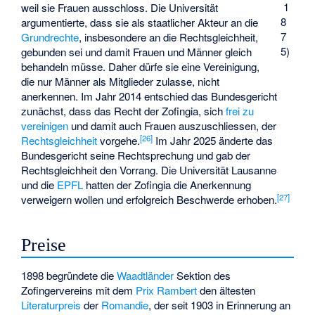
1
weil sie Frauen ausschloss. Die Universität
8
argumentierte, dass sie als staatlicher Akteur an die
7
Grundrechte
, insbesondere an die Rechtsgleichheit,
5)
gebunden sei und damit Frauen und Männer gleich
behandeln müsse. Daher dürfe sie eine Vereinigung,
die nur Männer als Mitglieder zulasse, nicht
anerkennen. Im Jahr 2014 entschied das Bundesgericht
zunächst, dass das Recht der Zofingia, sich
frei zu
vereinigen
und damit auch Frauen auszuschliessen, der
[
26
]
Rechtsgleichheit
vorgehe.
Im Jahr 2025 änderte das
Bundesgericht seine Rechtsprechung und gab der
Rechtsgleichheit den Vorrang. Die Universität Lausanne
und die
EPFL
hatten der Zofingia die Anerkennung
[
27
]
verweigern wollen und erfolgreich Beschwerde erhoben.
Preise
1898 begründete die
Waadtländer
Sektion des
Zofingervereins mit dem
Prix Rambert
den ältesten
Literaturpreis
der
Romandie
, der seit 1903 in Erinnerung an