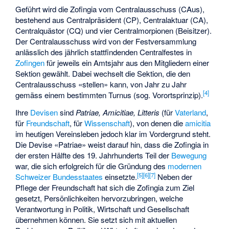
Geführt wird die Zofingia vom Centralausschuss (CAus),
bestehend aus Centralpräsident (CP), Centralaktuar (CA),
Centralquästor (CQ) und vier Centralmorpionen (Beisitzer).
Der Centralausschuss wird von der Festversammlung
anlässlich des jährlich stattfindenden Centralfestes in
Zofingen
für jeweils ein Amtsjahr aus den Mitgliedern einer
Sektion gewählt. Dabei wechselt die Sektion, die den
Centralausschuss «stellen» kann, von Jahr zu Jahr
[
4
]
gemäss einem bestimmten Turnus (sog. Vorortsprinzip).
Ihre
Devisen
sind
Patriae, Amicitiae, Litteris
(für
Vaterland
,
für
Freundschaft
, für
Wissenschaft
), von denen die
amicitia
im heutigen Vereinsleben jedoch klar im Vordergrund steht.
Die Devise «Patriae» weist darauf hin, dass die Zofingia in
der ersten Hälfte des 19. Jahrhunderts Teil der
Bewegung
war, die sich erfolgreich für die Gründung des
modernen
[
5
]
[
6
]
[
7
]
Schweizer Bundesstaates
einsetzte.
Neben der
Pflege der Freundschaft hat sich die Zofingia zum Ziel
gesetzt, Persönlichkeiten hervorzubringen, welche
Verantwortung in Politik, Wirtschaft und Gesellschaft
übernehmen können. Sie setzt sich mit aktuellen