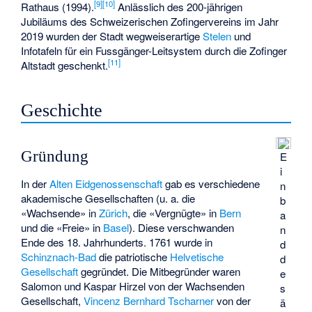
[
9
]
[
10
]
Rathaus (1994).
Anlässlich des 200-jährigen
Jubiläums des Schweizerischen Zofingervereins im Jahr
2019 wurden der Stadt wegweiserartige
Stelen
und
Infotafeln für ein Fussgänger-Leitsystem durch die Zofinger
[
11
]
Altstadt geschenkt.
Geschichte
Gründung
E
i
In der
Alten Eidgenossenschaft
gab es verschiedene
n
akademische Gesellschaften (u. a. die
b
«Wachsende» in
Zürich
, die «Vergnügte» in
Bern
a
und die «Freie» in
Basel
). Diese verschwanden
n
Ende des 18. Jahrhunderts. 1761 wurde in
d
Schinznach-Bad
die patriotische
Helvetische
d
Gesellschaft
gegründet. Die Mitbegründer waren
e
Salomon und Kaspar Hirzel von der Wachsenden
s
Gesellschaft,
Vincenz Bernhard Tscharner
von der
ä