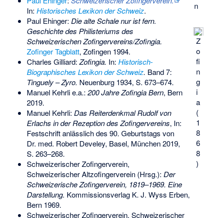
Paul Ehinger
:
Schweizerischer Zofingerverein.
n
In:
Historisches Lexikon der Schweiz
.
Paul Ehinger:
Die alte Schale nur ist fern.
Geschichte des Philisteriums des
Z
Schweizerischen Zofingervereins/Zofingia.
o
Zofinger Tagblatt
, Zofingen 1994.
fi
Charles Gilliard:
Zofingia.
In:
Historisch-
n
Biographisches Lexikon der Schweiz
.
Band 7:
g
Tinguely – Zyro.
Neuenburg 1934, S. 673–674.
i
Manuel Kehrli e.a.:
200 Jahre Zofingia Bern
, Bern
a
2019.
(
Manuel Kehrli:
Das Reiterdenkmal Rudolf von
1
Erlachs in der Rezeption des Zofingervereins
, In:
8
Festschrift anlässlich des 90. Geburtstags von
6
Dr. med. Robert Develey, Basel, München 2019,
8
S. 263–268.
)
Schweizerischer Zofingerverein,
Schweizerischer Altzofingerverein (Hrsg.):
Der
Schweizerische Zofingerverein, 1819–1969. Eine
Darstellung.
Kommissionsverlag K. J. Wyss Erben,
Bern 1969.
Schweizerischer Zofingerverein, Schweizerischer