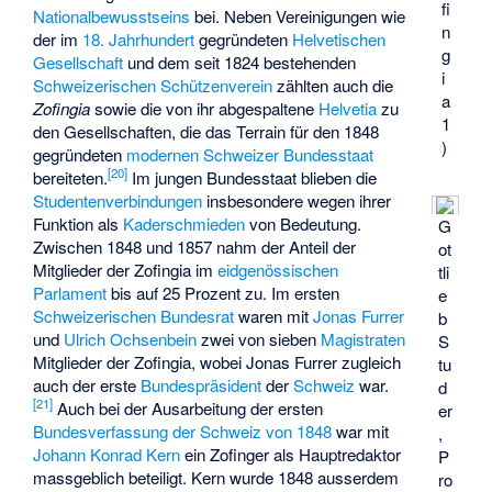
fi
Nationalbewusstseins
bei. Neben Vereinigungen wie
n
der im
18. Jahrhundert
gegründeten
Helvetischen
g
Gesellschaft
und dem seit 1824 bestehenden
i
Schweizerischen Schützenverein
zählten auch die
a
Zofingia
sowie die von ihr abgespaltene
Helvetia
zu
1
den Gesellschaften, die das Terrain für den 1848
)
gegründeten
modernen Schweizer Bundesstaat
[
20
]
bereiteten.
Im jungen Bundesstaat blieben die
Studentenverbindungen
insbesondere wegen ihrer
Funktion als
Kaderschmieden
von Bedeutung.
G
Zwischen 1848 und 1857 nahm der Anteil der
ot
Mitglieder der Zofingia im
eidgenössischen
tli
Parlament
bis auf 25 Prozent zu. Im ersten
e
Schweizerischen Bundesrat
waren mit
Jonas Furrer
b
und
Ulrich Ochsenbein
zwei von sieben
Magistraten
S
Mitglieder der Zofingia, wobei Jonas Furrer zugleich
tu
auch der erste
Bundespräsident
der
Schweiz
war.
d
[
21
]
Auch bei der Ausarbeitung der ersten
er
Bundesverfassung der Schweiz von 1848
war mit
,
Johann Konrad Kern
ein Zofinger als Hauptredaktor
P
massgeblich beteiligt. Kern wurde 1848 ausserdem
ro