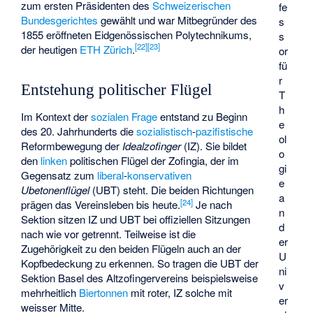
zum ersten Präsidenten des
Schweizerischen
fe
Bundesgerichtes
gewählt und war Mitbegründer des
s
1855 eröffneten Eidgenössischen Polytechnikums,
s
[
22
]
[
23
]
der heutigen
ETH Zürich
.
or
fü
r
Entstehung politischer Flügel
T
h
Im Kontext der
sozialen Frage
entstand zu Beginn
e
des 20. Jahrhunderts die
sozialistisch
-
pazifistische
ol
Reformbewegung der
Idealzofinger
(IZ). Sie bildet
o
den
linken
politischen Flügel der Zofingia, der im
gi
Gegensatz zum
liberal
-
konservativen
e
Ubetonenflügel
(UBT) steht. Die beiden Richtungen
a
[
24
]
prägen das Vereinsleben bis heute.
Je nach
n
Sektion sitzen IZ und UBT bei offiziellen Sitzungen
d
nach wie vor getrennt. Teilweise ist die
er
Zugehörigkeit zu den beiden Flügeln auch an der
U
Kopfbedeckung zu erkennen. So tragen die UBT der
ni
Sektion Basel des Altzofingervereins beispielsweise
v
mehrheitlich
Biertonnen
mit roter, IZ solche mit
er
weisser Mitte.