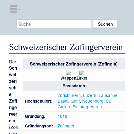
Schweizerischer Zofingerverein
Der
Schweizerischer Zofingerverein (Zofingia)
Sch
wei
Wappen
Zirkel
zeri
Basisdaten
sch
e
Zürich
,
Bern
,
Luzern
,
Lausanne
,
Zofi
Basel
,
Genf
,
Neuenburg
,
St.
Hochschulort:
Gallen
,
Freiburg
,
Aarau
nge
rver
1819
Gründung:
ein
Zofingen
Gründungsort:
(Zofi
ngia