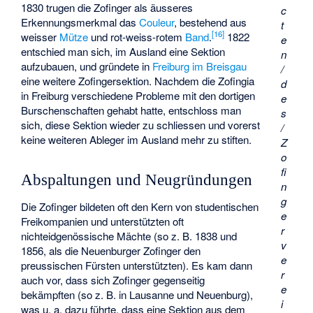
1830 trugen die Zofinger als äusseres
c
Erkennungsmerkmal das
Couleur
, bestehend aus
t
[
16
]
weisser
Mütze
und rot-weiss-rotem
Band
.
1822
e
entschied man sich, im Ausland eine Sektion
n
aufzubauen, und gründete in
Freiburg im Breisgau
/
eine weitere Zofingersektion. Nachdem die Zofingia
d
in Freiburg verschiedene Probleme mit den dortigen
e
Burschenschaften gehabt hatte, entschloss man
s
sich, diese Sektion wieder zu schliessen und vorerst
/
keine weiteren Ableger im Ausland mehr zu stiften.
Z
o
fi
Abspaltungen und Neugründungen
n
g
Die Zofinger bildeten oft den Kern von studentischen
e
Freikompanien und unterstützten oft
r
nichteidgenössische Mächte (so z. B. 1838 und
v
1856, als die Neuenburger Zofinger den
e
preussischen Fürsten unterstützten). Es kam dann
r
auch vor, dass sich Zofinger gegenseitig
e
bekämpften (so z. B. in Lausanne und Neuenburg),
i
was u. a. dazu führte, dass eine Sektion aus dem