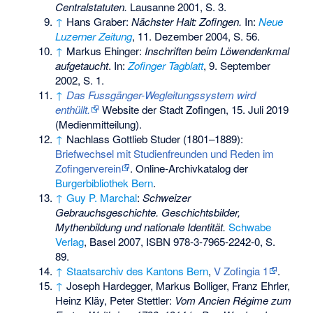
Centralstatuten.
Lausanne 2001, S. 3.
↑
Hans Graber:
Nächster Halt: Zofingen.
In:
Neue
Luzerner Zeitung
, 11. Dezember 2004, S. 56.
↑
Markus Ehinger:
Inschriften beim Löwendenkmal
aufgetaucht
. In:
Zofinger Tagblatt
, 9. September
2002, S. 1.
↑
Das Fussgänger-Wegleitungssystem wird
enthüllt.
Website der Stadt Zofingen, 15. Juli 2019
(Medienmitteilung).
↑
Nachlass Gottlieb Studer (1801–1889):
Briefwechsel mit Studienfreunden und Reden im
Zofingerverein
. Online-Archivkatalog der
Burgerbibliothek Bern
.
↑
Guy P. Marchal
:
Schweizer
Gebrauchsgeschichte. Geschichtsbilder,
Mythenbildung und nationale Identität.
Schwabe
Verlag
, Basel 2007,
ISBN 978-3-7965-2242-0
, S.
89.
↑
Staatsarchiv des Kantons Bern
,
V Zofingia 1
.
↑
Joseph Hardegger, Markus Bolliger, Franz Ehrler,
Heinz Kläy, Peter Stettler:
Vom Ancien Régime zum