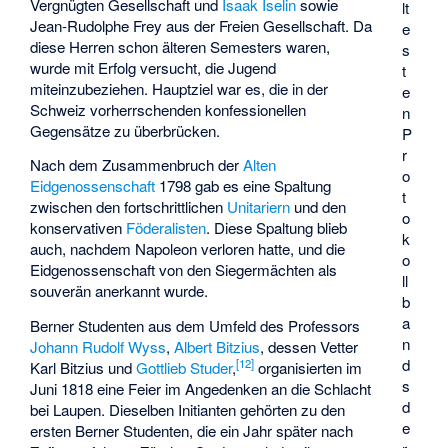
Vergnügten Gesellschaft und
Isaak Iselin
sowie
lt
Jean-Rudolphe Frey aus der Freien Gesellschaft. Da
e
diese Herren schon älteren Semesters waren,
s
wurde mit Erfolg versucht, die Jugend
t
miteinzubeziehen. Hauptziel war es, die in der
e
Schweiz vorherrschenden konfessionellen
n
Gegensätze zu überbrücken.
P
r
Nach dem Zusammenbruch der
Alten
o
Eidgenossenschaft
1798 gab es eine Spaltung
t
zwischen den fortschrittlichen
Unitariern
und den
o
konservativen
Föderalisten
. Diese Spaltung blieb
k
auch, nachdem
Napoleon
verloren hatte, und die
o
Eidgenossenschaft von den Siegermächten als
ll
souverän anerkannt wurde.
b
a
Berner Studenten aus dem Umfeld des Professors
n
Johann Rudolf Wyss
,
Albert Bitzius
, dessen Vetter
d
[
12
]
Karl Bitzius und
Gottlieb Studer
,
organisierten im
s
Juni 1818 eine Feier im Angedenken an die
Schlacht
d
bei Laupen
. Dieselben Initianten gehörten zu den
e
ersten Berner Studenten, die ein Jahr später nach