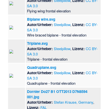
Autor/Urheber:
Steelpillow
,
Lizenz:
CC BY-
SA 3.0
Flying wing frontal elevation
Biplane wire.svg
Autor/Urheber:
Steelpillow
,
Lizenz:
CC BY-
SA 3.0
Wire braced biplane - frontal elevation
Triplane.svg
Autor/Urheber:
Steelpillow
,
Lizenz:
CC BY-
SA 3.0
Triplane - frontal elevation
Quadruplane.svg
Autor/Urheber:
Steelpillow
,
Lizenz:
CC BY-
SA 3.0
Quadruplane - frontal elevation
Dornier Do27 B1 OTT2013 D7N8594
001.jpg
Autor/Urheber:
Stefan Krause, Germany
,
Lizenz:
FAL