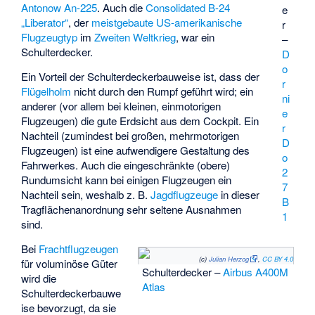
Antonow An-225
. Auch die
Consolidated B-24
e
„Liberator“
, der
meistgebaute US-amerikanische
r
Flugzeugtyp
im
Zweiten Weltkrieg
, war ein
–
Schulterdecker.
D
o
Ein Vorteil der Schulterdeckerbauweise ist, dass der
r
Flügelholm
nicht durch den Rumpf geführt wird; ein
ni
anderer (vor allem bei kleinen, einmotorigen
e
Flugzeugen) die gute Erdsicht aus dem Cockpit. Ein
r
Nachteil (zumindest bei großen, mehrmotorigen
D
Flugzeugen) ist eine aufwendigere Gestaltung des
o
Fahrwerkes. Auch die eingeschränkte (obere)
2
Rundumsicht kann bei einigen Flugzeugen ein
7
Nachteil sein, weshalb z. B.
Jagdflugzeuge
in dieser
B
Tragflächenanordnung sehr seltene Ausnahmen
1
sind.
Bei
Frachtflugzeugen
(c)
Julian Herzog
,
CC BY 4.0
für voluminöse Güter
Schulterdecker –
Airbus A400M
wird die
Atlas
Schulterdeckerbauwe
ise bevorzugt, da sie