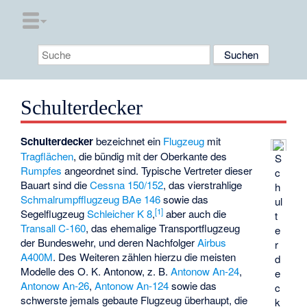
Schulterdecker
Schulterdecker
bezeichnet ein
Flugzeug
mit
Tragflächen
, die bündig mit der Oberkante des
S
Rumpfes
angeordnet sind. Typische Vertreter dieser
c
Bauart sind die
Cessna 150/152
, das vierstrahlige
h
Schmalrumpfflugzeug
BAe 146
sowie das
ul
[1]
Segelflugzeug
Schleicher K 8
,
aber auch die
t
Transall C-160
, das ehemalige Transportflugzeug
e
der Bundeswehr, und deren Nachfolger
Airbus
r
A400M
. Des Weiteren zählen hierzu die meisten
d
Modelle des
O. K. Antonow
, z. B.
Antonow An-24
,
e
Antonow An-26
,
Antonow An-124
sowie das
c
schwerste jemals gebaute Flugzeug überhaupt, die
k