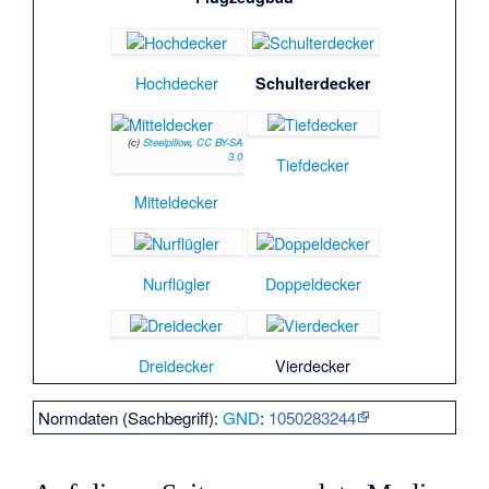
Hochdecker
Schulterdecker
(c)
Steelpillow
,
CC BY-SA
3.0
Tiefdecker
Mitteldecker
Nurflügler
Doppeldecker
Dreidecker
Vierdecker
Normdaten (Sachbegriff):
GND
:
1050283244