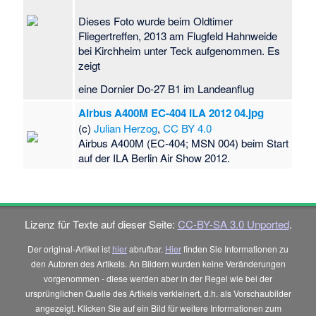
Dieses Foto wurde beim Oldtimer
Fliegertreffen, 2013 am Flugfeld Hahnweide
bei Kirchheim unter Teck aufgenommen. Es
zeigt
eine Dornier Do-27 B1 im Landeanflug
Airbus A400M EC-404 ILA 2012 04.jpg
(c)
Julian Herzog
,
CC BY 4.0
Airbus A400M (EC-404; MSN 004) beim Start
auf der ILA Berlin Air Show 2012.
Lizenz für Texte auf dieser Seite:
CC-BY-SA 3.0 Unported
.
Der original-Artikel ist
hier
abrufbar.
Hier
finden Sie Informationen zu
den Autoren des Artikels. An Bildern wurden keine Veränderungen
vorgenommen - diese werden aber in der Regel wie bei der
ursprünglichen Quelle des Artikels verkleinert, d.h. als Vorschaubilder
angezeigt. Klicken Sie auf ein Bild für weitere Informationen zum