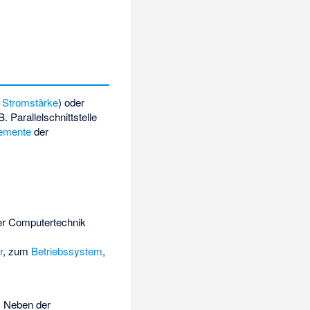
,
Stromstärke
) oder
B. Parallelschnittstelle
lemente
der
er Computertechnik
r
, zum
Betriebssystem
,
. Neben der