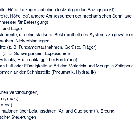
eite, Höhe, bezogen auf einen festzulegenden Bezugspunkt)
ite, Höhe; ggf. andere Abmessungen der mechanischen Schnittstelle
messer für Befestigung)
t und Lage)
 Momente, um eine statische Bestimmtheit des Systems zu gewährleis
auben, Nietverbindungen)
nkte (z. B. Fundamentaufnahmen, Gerüste, Träger)
(z. B. Schwingungen, Explosionen)
ydraulik, Pneumatik, ggf. bei Förderung)
ch Luft oder Flüssigkeiten): Art des Materials und Menge je Zeitspan
formen an der Schnittstelle (Pneumatik, Hydraulik)
schen Verbindung(en)
in., max.)
, max.)
rmationen über Leitungsdaten (Art und Querschnitt), Erdung
scher Steuerungen