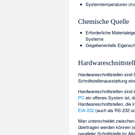
Systemtemperaturen (max
Chemische Quelle
Erforderliche Materiale
Systeme
Gegebenenfalls Eigensch
Hardwareschnittstel
Hardwareschnittstellen
sind 
Schnittstellenausstattung ein
Hardwareschnittstellen sind 
PC
ein offenes System ist, 
Hardwareschnittstellen, die 
EIA-232
(auch als RS-232 od
Man unterscheidet zwische
übertragen werden können (
paralleler Schnittstelle
im All