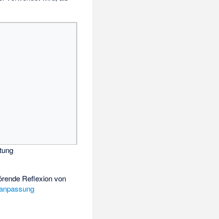
tung
törende
Reflexion von
sanpassung