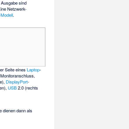
r Ausgabe sind
Eine Netzwerk-
-Modell
.
er Seite eines
Laptop
-
-Monitoranschluss,
te),
DisplayPort
-
en),
USB
2.0 (rechts
e dienen dann als