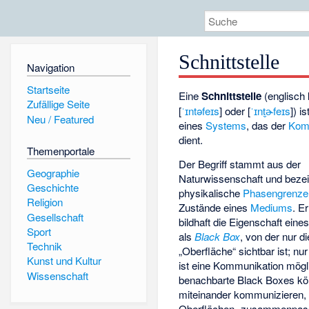
Schnittstelle
Navigation
Startseite
Eine
Schnittstelle
(englisch
Zufällige Seite
[
ˈɪntəfeɪs
] oder [
ˈɪnt̬ɚfeɪs
]) is
Neu / Featured
eines
Systems
, das der
Kom
dient.
Themenportale
Der Begriff stammt aus der
Geographie
Naturwissenschaft und bezei
Geschichte
physikalische
Phasengrenze
Religion
Zustände eines
Mediums
. E
Gesellschaft
bildhaft die Eigenschaft ein
Sport
als
Black Box
, von der nur di
Technik
„Oberfläche“ sichtbar ist; nu
Kunst und Kultur
ist eine Kommunikation mögl
Wissenschaft
benachbarte Black Boxes kö
miteinander kommunizieren,
Oberflächen „zusammenpas