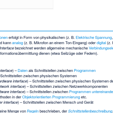
ionen
erfolgt in Form von physikalischen (z. B.
Elektrische Spannung
nd kann
analog
(z. B. Mikrofon an einem Ton-Eingang) oder
digital
(z. 
Interface
bezeichnet werden allgemeine mechanische
Verbindungse
Informationsübermittlung dienen (etwa Seilzüge oder Federn).
nterface
) –
Daten
als Schnittstellen zwischen
Programmen
Schnittstellen zwischen physischen Systemen
rdware interface
) – Schnittstellen zwischen physischen Systemen d
twork interface
) – Schnittstellen zwischen Netzwerkkomponenten
tware interface
) – Schnittstellen zwischen
Programmen untereinande
thoden in der
Objektorientierten Programmierung
etc.
r interface
) – Schnittstellen zwischen Mensch und Gerät
h eine Menge von
Regeln
beschrieben, der
Schnittstellenbeschreibung