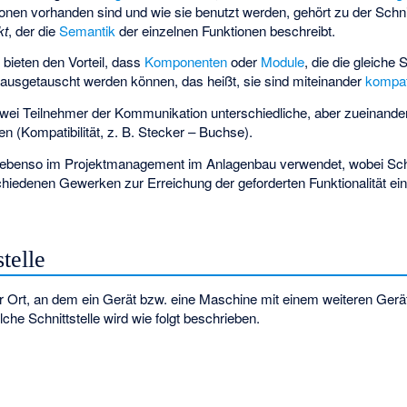
onen vorhanden sind und wie sie benutzt werden, gehört zu der Schni
kt
, der die
Semantik
der einzelnen Funktionen beschreibt.
 bieten den Vorteil, dass
Komponenten
oder
Module
, die die gleiche S
 ausgetauscht werden können, das heißt, sie sind miteinander
kompat
wei Teilnehmer der Kommunikation unterschiedliche, aber zueinand
n (Kompatibilität, z. B. Stecker – Buchse).
rd ebenso im Projektmanagement im Anlagenbau verwendet, wobei Schn
chiedenen Gewerken zur Erreichung der geforderten Funktionalität e
telle
er Ort, an dem ein Gerät bzw. eine Maschine mit einem weiteren Gerät
lche Schnittstelle wird wie folgt beschrieben.