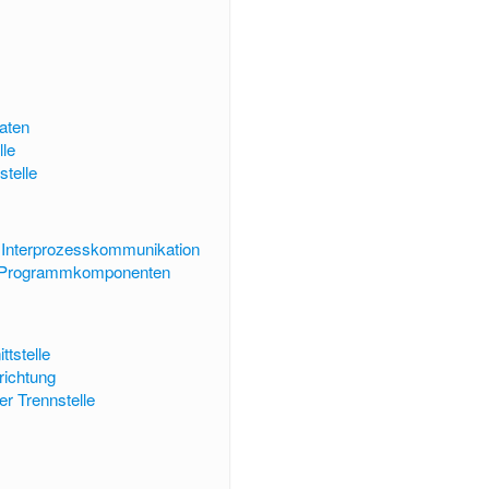
aten
le
stelle
ur Interprozesskommunikation
ür Programmkomponenten
ttstelle
richtung
er Trennstelle