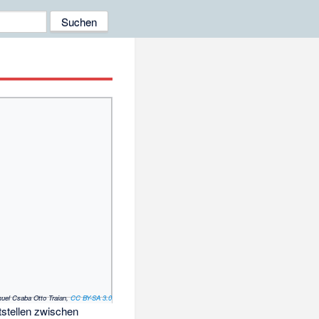
muel Csaba Otto Traian,
CC BY-SA 3.0
tstellen zwischen