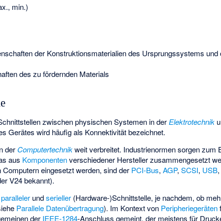
., min.)
igenschaften der Konstruktionsmaterialien des Ursprungssystems und
aften des zu fördernden Materials
le
Schnittstellen zwischen physischen Systemen in der
Elektrotechnik
u
es Gerätes wird häufig als Konnektivität bezeichnet.
in der
Computertechnik
weit verbreitet. Industrienormen sorgen zum B
das aus
Komponenten
verschiedener Hersteller zusammengesetzt wer
in Computern eingesetzt werden, sind der
PCI-Bus
,
AGP
,
SCSI
,
USB
er V24 bekannt).
n
paralleler
und
serieller
(Hardware-)Schnittstelle, je nachdem, ob me
siehe
Parallele Datenübertragung
). Im Kontext von
Peripheriegeräten
gemeinen der
IEEE-1284
-Anschluss gemeint, der meistens für Drucke