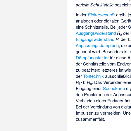
serielle Schnittstelle
bezeichn
In der
Elektrotechnik
ergibt j
analogen oder digitalen Ger
eine Schnittstelle. Bei jeder S
Ausgangswiderstand
R
der 
a
Eingangswiderstand
R
der L
i
Anpassungsdämpfung
, die 
genannt wird. Besonders ist 
Dämpfungsfaktor
für diese 
der Schnittstelle vom Endve
zu beachten; letzteres ist wi
der
Tontechnik
ausschließli
R
≪
R
. Das Verbinden ein
i
a
Eingang einer
Soundkarte
erg
den Problemen der Anpassu
Verbinden eines
Endverstärk
Bei der Verbindung von digi
Impulsen
zu vermeiden. Unerh
zusammenfällt.