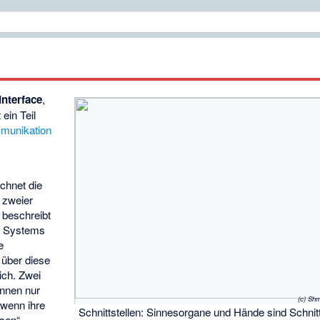
Interface
,
t ein Teil
munikation
chnet die
zweier
r beschreibt
es Systems
e
r über diese
ich. Zwei
nnen nur
(c) Sh
 wenn ihre
Schnittstellen: Sinnesorgane und Hände sind Schnit
sen“.