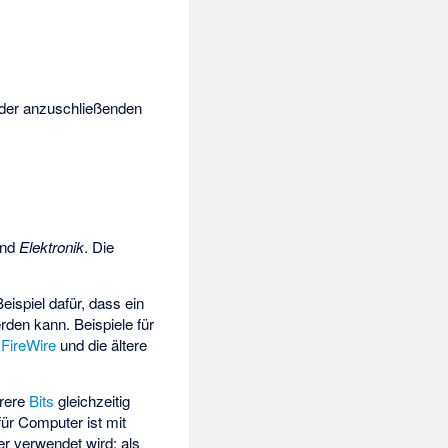
 der anzuschließenden
nd
Elektronik
. Die
eispiel dafür, dass ein
den kann. Beispiele für
,
FireWire
und die ältere
hrere
Bits
gleichzeitig
für Computer ist mit
r verwendet wird; als