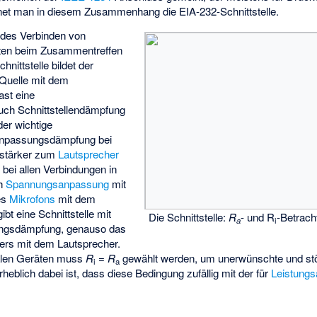
et man in diesem Zusammenhang die EIA-232-Schnittstelle.
edes Verbinden von
äten beim Zusammentreffen
chnittstelle bildet der
Quelle mit dem
ast eine
auch Schnittstellendämpfung
der wichtige
Anpassungsdämpfung bei
rstärker zum
Lautsprecher
e bei allen Verbindungen in
ch
Spannungsanpassung
mit
es
Mikrofons
mit dem
ibt eine Schnittstelle mit
Die Schnittstelle:
R
- und R
-Betrach
a
i
ngsdämpfung, genauso das
ers
mit dem Lautsprecher.
talen Geräten muss
R
=
R
gewählt werden, um unerwünschte und s
i
a
eblich dabei ist, dass diese Bedingung zufällig mit der für
Leistung