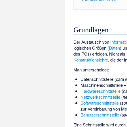
Grundlagen
Der Austausch von
Informat
logischen Größen (
Daten
) u
des PCs) erfolgen. Nicht als
Konstruktionslehre
, die der 
Man unterscheidet:
Datenschnittstelle (
data i
Maschinenschnittstelle
– 
Hardwareschnittstelle
(
ha
Netzwerkschnittstelle
(
ne
Softwareschnittstelle
(
sof
zur Vereinbarung von Me
Benutzerschnittstelle
(
use
Eine Schnittstelle wird durc