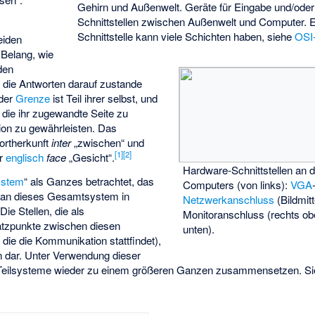
Gehirn und Außenwelt. Geräte für Eingabe und/ode
Schnittstellen zwischen Außenwelt und Computer. 
Schnittstelle kann viele Schichten haben, siehe
OSI
eiden
 Belang, wie
 den
 die Antworten darauf zustande
der
Grenze
ist Teil ihrer selbst, und
 die ihr zugewandte Seite zu
on zu gewährleisten. Das
Wortherkunft
inter
„zwischen“ und
[
1
]
[
2
]
ür
englisch
face
„Gesicht“.
Hardware-Schnittstellen an d
ystem
“ als Ganzes betrachtet, das
Computers (von links):
VGA
d man dieses Gesamtsystem in
Netzwerkanschluss
(Bildmit
ie Stellen, die als
Monitoranschluss (rechts ob
tzpunkte zwischen diesen
unten).
 die die Kommunikation stattfindet),
en dar. Unter Verwendung dieser
e Teilsysteme wieder zu einem größeren Ganzen zusammensetzen. Si