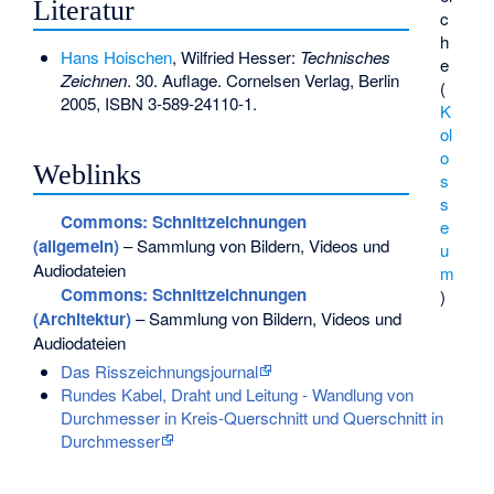
Literatur
c
h
Hans Hoischen
, Wilfried Hesser:
Technisches
e
Zeichnen
. 30. Auflage. Cornelsen Verlag, Berlin
(
2005,
ISBN 3-589-24110-1
.
K
ol
o
Weblinks
s
s
Commons
: Schnittzeichnungen
e
(allgemein)
– Sammlung von Bildern, Videos und
u
Audiodateien
m
Commons
: Schnittzeichnungen
)
(Architektur)
– Sammlung von Bildern, Videos und
Audiodateien
Das Risszeichnungsjournal
Rundes Kabel, Draht und Leitung - Wandlung von
Durchmesser in Kreis-Querschnitt und Querschnitt in
Durchmesser