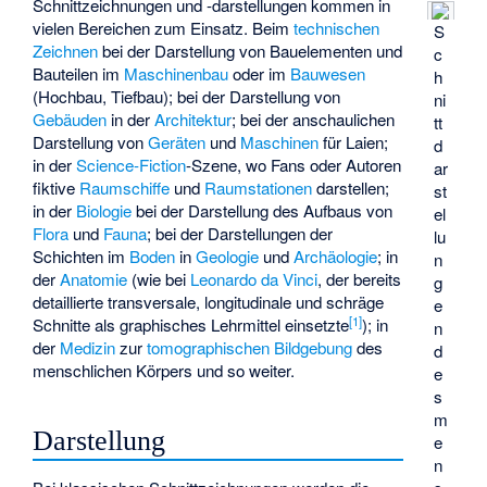
Schnittzeichnungen und -darstellungen kommen in
vielen Bereichen zum Einsatz. Beim
technischen
S
Zeichnen
bei der Darstellung von Bauelementen und
c
Bauteilen im
Maschinenbau
oder im
Bauwesen
h
(Hochbau, Tiefbau); bei der Darstellung von
ni
Gebäuden
in der
Architektur
; bei der anschaulichen
tt
Darstellung von
Geräten
und
Maschinen
für Laien;
d
in der
Science-Fiction
-Szene, wo Fans oder Autoren
ar
fiktive
Raumschiffe
und
Raumstationen
darstellen;
st
in der
Biologie
bei der Darstellung des Aufbaus von
el
Flora
und
Fauna
; bei der Darstellungen der
lu
Schichten im
Boden
in
Geologie
und
Archäologie
; in
n
der
Anatomie
(wie bei
Leonardo da Vinci
, der bereits
g
detaillierte transversale, longitudinale und schräge
e
[
1
]
Schnitte als graphisches Lehrmittel einsetzte
); in
n
der
Medizin
zur
tomographischen
Bildgebung
des
d
menschlichen Körpers und so weiter.
e
s
m
Darstellung
e
n