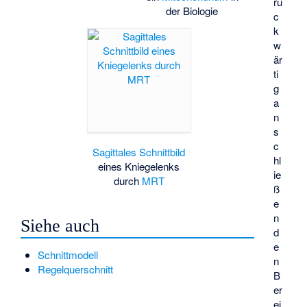
rü
der Biologie
c
k
w
är
ti
g
a
n
s
c
Sagittales Schnittbild
hl
eines Kniegelenks
ie
durch
MRT
ß
e
n
Siehe auch
d
e
Schnittmodell
n
Regelquerschnitt
B
er
ei