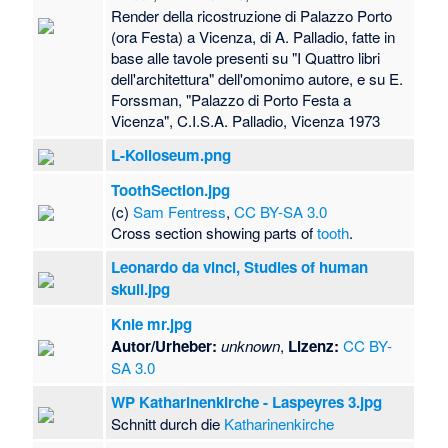
Render della ricostruzione di Palazzo Porto
(ora Festa) a Vicenza, di A. Palladio, fatte in
base alle tavole presenti su "I Quattro libri
dell'architettura" dell'omonimo autore, e su E.
Forssman, "Palazzo di Porto Festa a
Vicenza", C.I.S.A. Palladio, Vicenza 1973
L-Kolloseum.png
ToothSection.jpg
(c)
Sam Fentress
,
CC BY-SA 3.0
Cross section showing parts of
tooth
.
Leonardo da vinci, Studies of human
skull.jpg
Knie mr.jpg
Autor/Urheber:
unknown
,
Lizenz:
CC BY-
SA 3.0
WP Katharinenkirche - Laspeyres 3.jpg
Schnitt durch die
Katharinenkirche