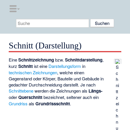
Schnitt (Darstellung)
Eine
Schnittzeichnung
bzw.
Schnittdarstellung
,
kurz
Schnitt
ist eine
Darstellungsform
in
S
technischen Zeichnungen
, welche einen
c
Gegenstand oder Körper, Bauteile und Gebäude in
h
gedachter Durchschneidung darstellt. Je nach
ni
Schnittebene
werden die Zeichnungen als
Längs-
tt
oder
Querschnitt
bezeichnet, seltener auch ein
z
ei
Grundriss
als
Grundrissschnitt
.
c
h
n
u