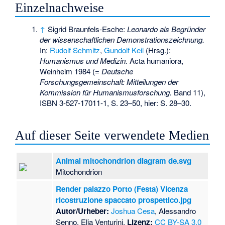
Einzelnachweise
↑
Sigrid Braunfels-Esche:
Leonardo als Begründer
der wissenschaftlichen Demonstrationszeichnung.
In:
Rudolf Schmitz
,
Gundolf Keil
(Hrsg.):
Humanismus und Medizin.
Acta humaniora,
Weinheim 1984 (=
Deutsche
Forschungsgemeinschaft: Mitteilungen der
Kommission für Humanismusforschung.
Band 11),
ISBN 3-527-17011-1
, S. 23–50, hier: S. 28–30.
Auf dieser Seite verwendete Medien
Animal mitochondrion diagram de.svg
Mitochondrion
Render palazzo Porto (Festa) Vicenza
ricostruzione spaccato prospettico.jpg
Autor/Urheber:
Joshua Cesa
, Alessandro
Senno, Elia Venturini,
Lizenz:
CC BY-SA 3.0