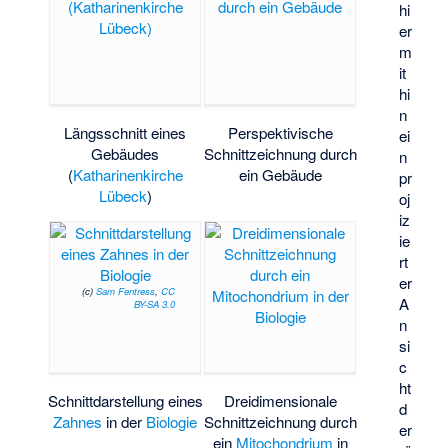
hi
er
m
it
hi
n
Längsschnitt eines
Perspektivische
ei
Gebäudes
Schnittzeichnung durch
n
(
Katharinenkirche
ein Gebäude
pr
Lübeck
)
oj
iz
ie
rt
er
(c)
Sam Fentress
,
CC
A
BY-SA 3.0
n
si
c
ht
Schnittdarstellung eines
Dreidimensionale
d
Zahnes
in der
Biologie
Schnittzeichnung durch
er
ein
Mitochondrium
in