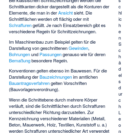
Bei klassischen Schnittzeichnungen werden die
s
Schnittkanten dicker dargestellt als die Konturen der
c
Elemente, die man in der
Ansicht
sieht. Die
hl
Schnittflächen werden oft flächig oder mit
ic
Schraffuren
gefüllt. Je nach Einsatzbereich gibt es
h
verschiedene Regeln für Schnittzeichnungen.
e
n
Im Maschinenbau zum Beispiel gelten für die
S
Darstellung von geschnittenen
Gewinden
,
c
Bohrungen
und
Passungen
genauso wie für deren
h
Bemaßung
besondere Regeln.
ä
d
Konventionen gelten ebenso im Bauwesen. Für die
el
Darstellung der
Bauzeichnungen
im amtlichen
s
Bauantragsverfahren
gelten Vorschriften
d
(
Bauvorlagenverordnung
).
ur
Wenn die Schnittebene durch mehrere Körper
c
verläuft, sind die Schnittflächen durch Schraffuren
h
unterschiedlicher Richtung darzustellen. Zur
L
Kennzeichnung verschiedener Materialien (Metall,
e
Beton, Mauerwerk, Holz, Textilien, Kunststoff u. a.)
o
werden Schraffuren unterschiedlicher Art verwendet
n