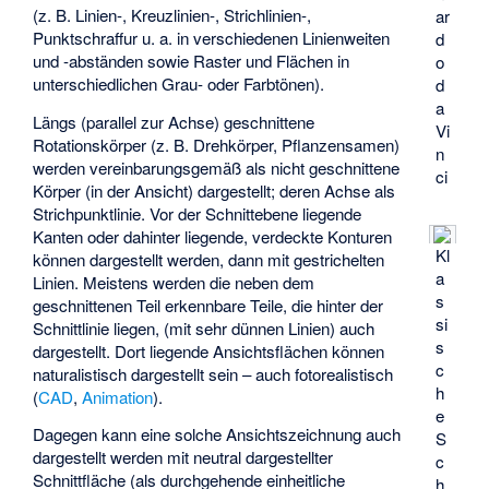
(z. B. Linien-, Kreuzlinien-, Strichlinien-,
ar
Punktschraffur u. a. in verschiedenen Linienweiten
d
und -abständen sowie Raster und Flächen in
o
unterschiedlichen Grau- oder Farbtönen).
d
a
Längs (parallel zur Achse) geschnittene
Vi
Rotationskörper (z. B. Drehkörper, Pflanzensamen)
n
werden vereinbarungsgemäß als nicht geschnittene
ci
Körper (in der Ansicht) dargestellt; deren Achse als
Strichpunktlinie. Vor der Schnittebene liegende
Kanten oder dahinter liegende, verdeckte Konturen
Kl
können dargestellt werden, dann mit gestrichelten
a
Linien. Meistens werden die neben dem
s
geschnittenen Teil erkennbare Teile, die hinter der
si
Schnittlinie liegen, (mit sehr dünnen Linien) auch
s
dargestellt. Dort liegende Ansichtsflächen können
c
naturalistisch dargestellt sein – auch fotorealistisch
h
(
CAD
,
Animation
).
e
Dagegen kann eine solche Ansichtszeichnung auch
S
dargestellt werden mit neutral dargestellter
c
Schnittfläche (als durchgehende einheitliche
h