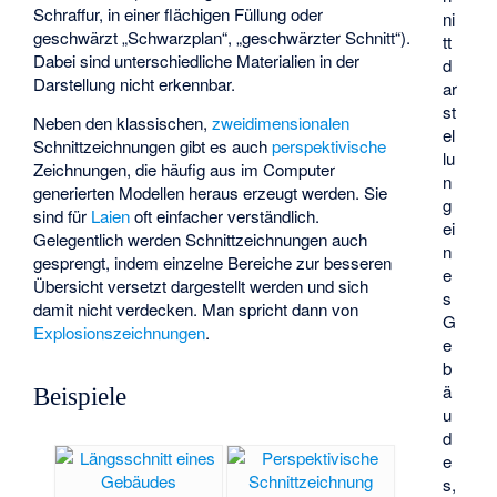
Schraffur, in einer flächigen Füllung oder
ni
geschwärzt „Schwarzplan“, „geschwärzter Schnitt“).
tt
Dabei sind unterschiedliche Materialien in der
d
Darstellung nicht erkennbar.
ar
st
Neben den klassischen,
zweidimensionalen
el
Schnittzeichnungen gibt es auch
perspektivische
lu
Zeichnungen, die häufig aus im Computer
n
generierten Modellen heraus erzeugt werden. Sie
g
sind für
Laien
oft einfacher verständlich.
ei
Gelegentlich werden Schnittzeichnungen auch
n
gesprengt, indem einzelne Bereiche zur besseren
e
Übersicht versetzt dargestellt werden und sich
s
damit nicht verdecken. Man spricht dann von
G
Explosionszeichnungen
.
e
b
ä
Beispiele
u
d
e
s,