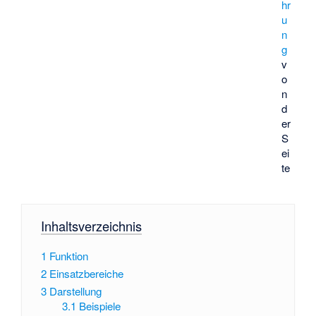
hr
u
n
g
v
o
n
d
er
S
ei
te
Inhaltsverzeichnis
1
Funktion
2
Einsatzbereiche
3
Darstellung
3.1
Beispiele