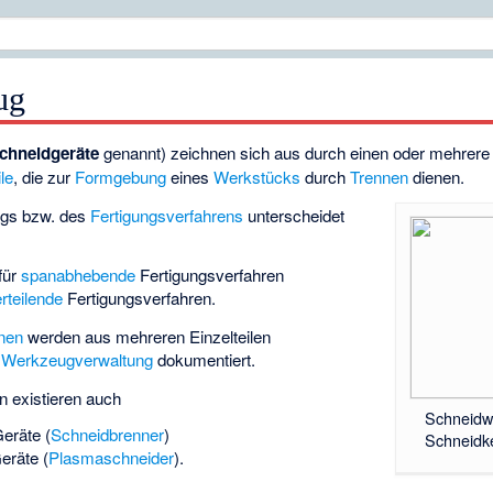
ug
chneidgeräte
genannt) zeichnen sich aus durch einen oder mehrere
le
, die zur
Formgebung
eines
Werkstücks
durch
Trennen
dienen.
ngs bzw. des
Fertigungsverfahrens
unterscheidet
für
spanabhebende
Fertigungsverfahren
rteilende
Fertigungsverfahren.
nen
werden aus mehreren Einzelteilen
r
Werkzeugverwaltung
dokumentiert.
n existieren auch
Schneidw
eräte (
Schneidbrenner
)
Schneidke
eräte (
Plasmaschneider
).