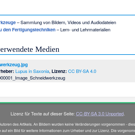
rkzeuge
– Sammlung von Bildern, Videos und Audiodateien
u den Fertigungstechniken
– Lern- und Lehrmaterialien
 verwendete Medien
werkzeug.jpg
rheber:
Lupus in Saxonia
,
Lizenz:
CC BY-SA 4.0
000001_Image_Schneidwerkzeug
Lizenz für Texte auf dieser Seite:
CC-BY-SA 3.0 Unported
.
Autoren des Artikels. An Bildern wurden keine Veränderungen vorgenommen - diese
 Sie auf ein Bild für weitere Informationen zum Urheber und zur Lizenz. Die vorg