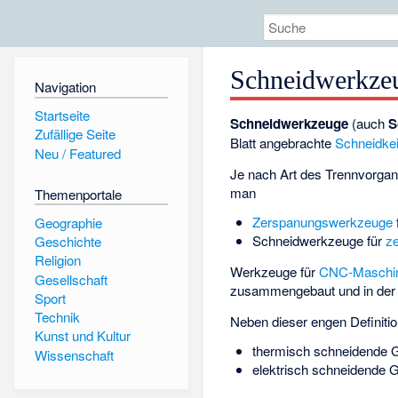
Schneidwerkze
Navigation
Startseite
Schneidwerkzeuge
(auch
S
Zufällige Seite
Blatt angebrachte
Schneidkei
Neu / Featured
Je nach Art des Trennvorga
man
Themenportale
Zerspanungswerkzeuge
Geographie
Schneidwerkzeuge für
ze
Geschichte
Religion
Werkzeuge für
CNC-Maschi
Gesellschaft
zusammengebaut und in de
Sport
Technik
Neben dieser engen Definitio
Kunst und Kultur
thermisch schneidende G
Wissenschaft
elektrisch schneidende G