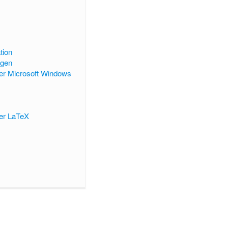
tion
ngen
er Microsoft Windows
er LaTeX