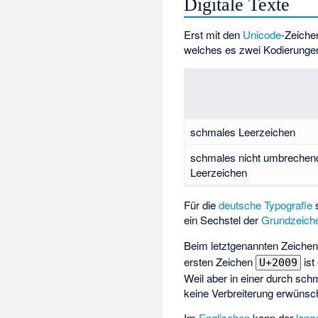
Digitale Texte
Erst mit den
Unicode
-Zeiche
welches es zwei Kodierungen
schmales Leerzeichen
schmales nicht umbrechen
Leerzeichen
Für die
deutsche
Typografie
s
ein Sechstel der
Grundzeiche
Beim letztgenannten Zeiche
ersten Zeichen
ist
U+2009
Weil aber in einer durch sch
keine Verbreiterung erwünsch
Im
Englischen
kann der
lang