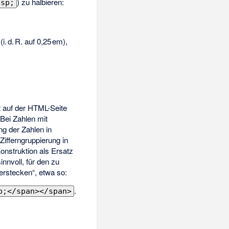
) zu halbieren:
bsp;
. d. R. auf 0,25 em),
t auf der HTML-Seite
 Bei Zahlen mit
g der Zahlen in
Zifferngruppierung in
nstruktion als Ersatz
nnvoll, für den zu
rstecken“, etwa so:
.
p;</span></span>