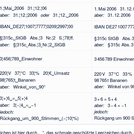
1.¦Mai
2006 31.¦12.¦06
1. Mai 2006 31. 12. 
␣
aber:
31.¦12.¦2006
oder
31.¦12.
2006
aber:
31. 12. 2006
␣
IBAN
DE27¦1007¦7777¦0209¦2997¦00
IBAN DE27 1007 777
␣
§¦315c
StGB Abs.¦3 Nr.¦2 S.¦78¦ff.
§ 315c StGB Abs. 3 
␣
aber:
§¦315c
Abs.¦3
Nr.¦2
StGB
aber:
§ 315c Abs. 3 
˾
˾
␣
3¦456¦789
Einwohner
3 456 789 Einwohner
␣
220¦V 37¦°C 33¦% 20¦€
Umsatz
␣
220 V 37 °C 33 %
98¦765¦t
Bananen
98 765 t Bananen
␣
aber:
Winkel von 9
aber:
Winkel
von
90°
␣
␣
3¦+¦6
=
5¦+¦4
␣
␣
3 + 6 = 5 + 4
aber:
3¦−¦4
=
−1
aber:
3 − 4 = −1
␣
␣
jedoch:
jedoch:
Rückgang um 900 S
Rückgang
um
900
Stimmen
(−¦10¦%)
␣
␣
␣
␣
chen ist hier durch „
“, das schmale geschützte Leerzeichen durch „
␣