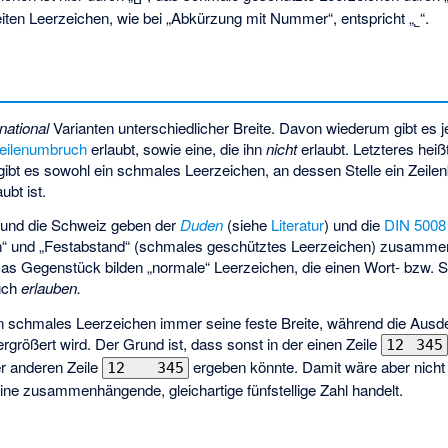
iten Leerzeichen, wie bei „Abkürzung mit Nummer“, entspricht „
“.
˾
rnational
Varianten unterschiedlicher Breite. Davon wiederum gibt es j
eilenumbruch
erlaubt, sowie eine, die ihn
nicht
erlaubt. Letzteres heißt
gibt es sowohl ein schmales Leerzeichen, an dessen Stelle ein Zeil
ubt ist.
 und die Schweiz geben der
Duden
(siehe
Literatur
) und die
DIN 5008
en“ und „Festabstand“ (schmales geschütztes Leerzeichen) zusamme
as Gegenstück bilden „normale“ Leerzeichen, die einen Wort- bzw.
ruch
erlauben.
in schmales Leerzeichen immer seine feste Breite, während die Aus
größert wird. Der Grund ist, dass sonst in der einen Zeile
12 345
er anderen Zeile
ergeben könnte. Damit wäre aber nicht
12 345
eine zusammenhängende, gleichartige fünfstellige Zahl handelt.