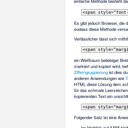
einfache Methode besteht dar
<span style="font
Es gibt jedoch Browser, die 
sodass diese Methode versa
Verlässlicher lässt sich mithi
<span style="marg
ein
Weißraum
beliebiger Brei
markiert und kopiert wird, b
Zifferngruppierung
ist dies du
anderen Anwendungen wie
T
HTML diese Lösung dem schm
für das schmale Leerzeichen 
kopierenden Text ein unsich
<span style="marg
Folgender Satz ist eine Anwe
Im Hinblick auf §
555 hielt