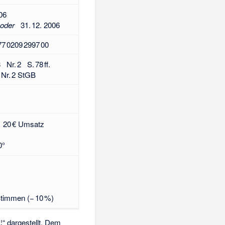
06
oder
31. 12. 2006
7 0209 2997 00
Nr. 2 S. 78 ff.
Nr. 2 StGB
 20 € Umsatz
0°
timmen (− 10 %)
¦“ dargestellt. Dem