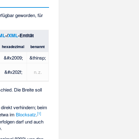
rfügbar geworden, für
ML
-/
XML
-Entität
hexadezimal
benannt
&#x2009;
&thinsp;
&#x202f;
n. z.
hied. Die Breite soll
direkt verhindern; beim
[
1
]
 etwa im
Blocksatz
.
rfolgen darf und auch
.
ezimal 8202) von den