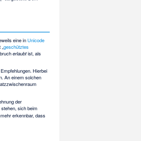
eweils eine in
Unicode
 „
geschütztes
enbruch
erlaubt
ist, als
Empfehlungen. Hierbei
n. An einem solchen
 Satzzwischenraum
dehnung der
stehen, sich beim
 mehr erkennbar, dass