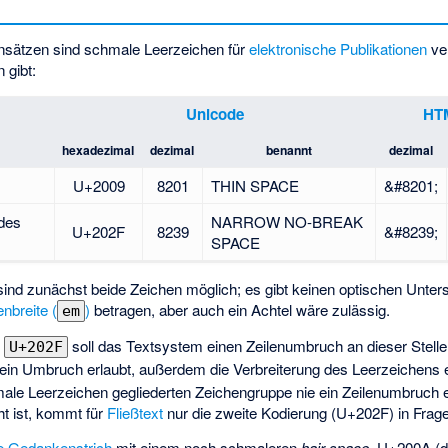
nsätzen sind schmale Leerzeichen für
elektronische Publikationen
ve
 gibt:
Unicode
HT
hexadezimal
dezimal
benannt
dezimal
U+2009
8201
THIN SPACE
&#8201;
des
NARROW NO-BREAK
U+202F
8239
&#8239;
SPACE
ind zunächst beide Zeichen möglich; es gibt keinen optischen Untersc
nbreite (
)
betragen, aber auch ein Achtel wäre zulässig.
em
n
soll das Textsystem einen Zeilenumbruch an dieser Stelle 
U+202F
 ein Umbruch erlaubt, außerdem die Verbreiterung des Leerzeichens
male Leerzeichen gegliederten Zeichengruppe nie ein Zeilenumbruch e
t ist, kommt für
Fließtext
nur die zweite Kodierung (U+202F) in Frage
e Gedankenstrich
mit einem noch schmaleren
hair space
, U+200A (d