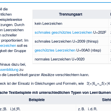
l die
htlichen
Trennungsart
eispielsweise
kein Leerzeichen
ürzungen. Durch
en Leerzeichen
schmales geschütztes Leerzeichen
U+202F
n schneller
proportioniert. Im
schmales Leerzeichen U+2009 (thinsp)
erzeichen
soll es
geschütztes Leerzeichen
U+00A0 (nbsp)
keit der Gruppe
normales Leerzeichen U+0020
 hinaus dazu bei,
senbildung
zu
 die Leserlichkeit ganzer Absätze verschlechtern kann.
ck ist der Einsatz in Gleichungen und Formeln, wie 3¦+¦6
=
5¦+¦4
␣
␣
sche Textbeispiele mit unterschiedlichen Typen von Leerräumen
Beispiele
Sieh
z.¦B. i.¦d.¦R.
z. B. i. d. R.