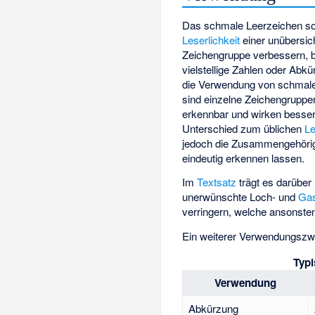
Das schmale Leerzeichen sol
Leserlichkeit
einer unübersic
Zeichengruppe verbessern, b
vielstellige Zahlen oder Abk
die Verwendung von schmal
sind einzelne Zeichengruppe
erkennbar und wirken besser 
Unterschied zum üblichen
Le
jedoch die Zusammengehörig
eindeutig erkennen lassen.
Im
Textsatz
trägt es darüber
unerwünschte Loch- und
Gas
verringern, welche ansonsten
Ein weiterer Verwendungszwe
Typi
Verwendung
Abkürzung