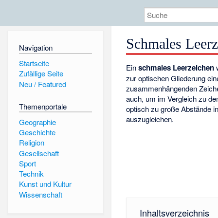
Schmales Leerz
Navigation
Startseite
Ein
schmales Leerzeichen
w
Zufällige Seite
zur optischen Gliederung ein
Neu / Featured
zusammenhängenden Zeichen
auch, um im Vergleich zu d
Themenportale
optisch zu große Abstände i
auszugleichen.
Geographie
Geschichte
Religion
Gesellschaft
Sport
Technik
Kunst und Kultur
Wissenschaft
Inhaltsverzeichnis