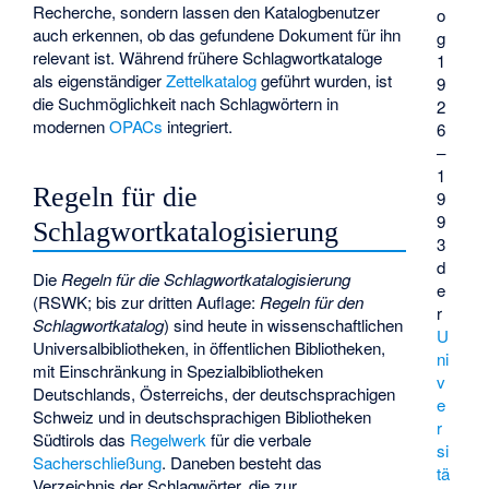
Recherche, sondern lassen den Katalogbenutzer
o
auch erkennen, ob das gefundene Dokument für ihn
g
relevant ist. Während frühere Schlagwortkataloge
1
als eigenständiger
Zettelkatalog
geführt wurden, ist
9
die Suchmöglichkeit nach Schlagwörtern in
2
modernen
OPACs
integriert.
6
–
1
Regeln für die
9
9
Schlagwortkatalogisierung
3
d
Die
Regeln für die Schlagwortkatalogisierung
e
(RSWK; bis zur dritten Auflage:
Regeln für den
r
Schlagwortkatalog
) sind heute in wissenschaftlichen
U
Universalbibliotheken, in öffentlichen Bibliotheken,
ni
mit Einschränkung in Spezialbibliotheken
v
Deutschlands, Österreichs, der deutschsprachigen
e
Schweiz und in deutschsprachigen Bibliotheken
r
Südtirols das
Regelwerk
für die verbale
si
Sacherschließung
. Daneben besteht das
tä
Verzeichnis der Schlagwörter, die zur