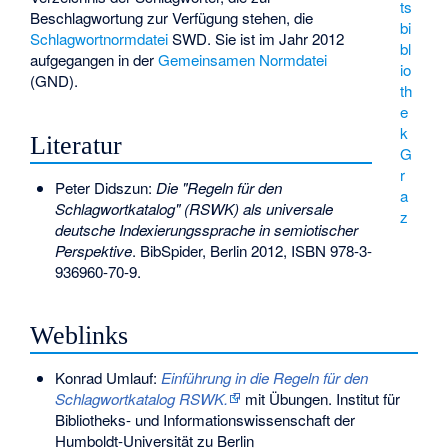
ts
Beschlagwortung zur Verfügung stehen, die
bi
Schlagwortnormdatei
SWD. Sie ist im Jahr 2012
bl
aufgegangen in der
Gemeinsamen Normdatei
io
(GND).
th
e
k
Literatur
G
r
Peter Didszun:
Die "Regeln für den
a
Schlagwortkatalog" (RSWK) als universale
z
deutsche Indexierungssprache in semiotischer
Perspektive
. BibSpider, Berlin 2012,
ISBN 978-3-
936960-70-9
.
Weblinks
Konrad Umlauf:
Einführung in die Regeln für den
Schlagwortkatalog RSWK.
mit Übungen. Institut für
Bibliotheks- und Informationswissenschaft der
Humboldt-Universität zu Berlin