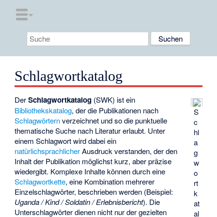
Schlagwortkatalog
Der
Schlagwortkatalog
(SWK) ist ein
Bibliothekskatalog
, der die Publikationen nach
S
Schlagwörtern
verzeichnet und so die punktuelle
c
thematische Suche nach Literatur erlaubt. Unter
hl
einem Schlagwort wird dabei ein
a
natürlichsprachlicher
Ausdruck verstanden, der den
g
Inhalt der Publikation möglichst kurz, aber präzise
w
wiedergibt. Komplexe Inhalte können durch eine
o
Schlagwortkette
, eine Kombination mehrerer
rt
Einzelschlagwörter, beschrieben werden (Beispiel:
k
Uganda / Kind / Soldatin / Erlebnisbericht
). Die
at
Unterschlagwörter dienen nicht nur der gezielten
al