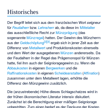
Historisches
Der Begriff leitet sich aus dem französischen Wort
seigneur
für
Feudalherr
bzw.
Lehnsherr
ab, da diese im
Mittelalter
das ausschließliche Recht zur
Münzprägung
(das
sogenannte
Münzregal
) hatten. Der Gewinn des Münzherrn
[
2
]
[
3
]
aus der
Geldschöpfung
ergab sich in jener Zeit aus der
Differenz von
Metallwert
und Produktionskosten einerseits
und dem Wert der ausgegebenen
Münzen
andererseits. Da
der Feudalherr in der Regel das Prägemonopol für Münzen
hatte, fiel ihm auch der Seignioragegewinn zu. Wenn die
Abbaukosten
in eigenen
Bergwerken
und die
Raffinationskosten
in eigenen
Scheideanstalten
(
Affination
)
zusammen unter dem Metallwert lagen, erhöhte die
Differenz den Münzgewinn zusätzlich.
Die (anzustrebende) Höhe dieses Schlagschatzes wird in
der frühen ökonomischen Literatur intensiv diskutiert.
Zunächst ist die Berechtigung einer mäßigen Seigniorage
unbestritten. Zum einen bedarf es der Deckung der Kosten