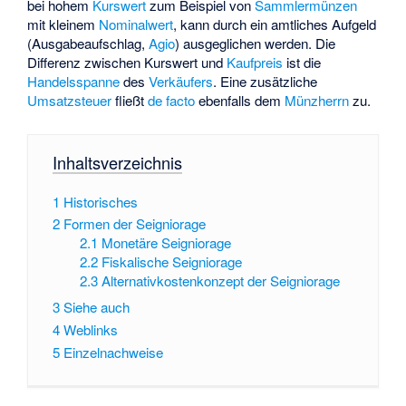
bei hohem
Kurswert
zum Beispiel von
Sammlermünzen
mit kleinem
Nominalwert
, kann durch ein amtliches
Aufgeld
(Ausgabeaufschlag,
Agio
) ausgeglichen werden. Die
Differenz zwischen Kurswert und
Kaufpreis
ist die
Handelsspanne
des
Verkäufers
. Eine zusätzliche
Umsatzsteuer
fließt
de facto
ebenfalls dem
Münzherrn
zu.
Inhaltsverzeichnis
1
Historisches
2
Formen der Seigniorage
2.1
Monetäre Seigniorage
2.2
Fiskalische Seigniorage
2.3
Alternativkostenkonzept der Seigniorage
3
Siehe auch
4
Weblinks
5
Einzelnachweise