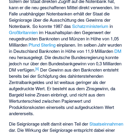
Sofern der Staat direkten Zugriff auf die Notenbank hat,
kann er die neu geschaffenen Mittel direkt verwenden. Im
Falle unabhängiger Notenbanken erhält der Staat die
Seigniorage über die Ausschüttung des Gewinns der
Notenbank. So konnte 1987 das
Schatzministerium
in
Großbritannien
im Haushaltsplan den Gegenwert der
neugedruckten Banknoten und Münzen in Höhe von 1,05
Milliarden
Pfund Sterling
einplanen. Im selben Jahr wurden
in Deutschland Banknoten in Höhe von 11,9 Milliarden
DM
neu herausgelegt. Die deutsche Bundesregierung konnte
jedoch nur über den Bundesbankgewinn von 0,3 Milliarden
[
6
]
DM verfügen.
Der Gewinn aus den Banknoten entsteht
bereits bei der Schöpfung des dahinterstehenden
Zentralbankgeldes und ist weitaus geringer als der
aufgedruckte Wert. Er besteht aus dem Zinsgewinn, da
Bargeld keine Zinsen einbringt, und nicht aus dem
Wertunterschied zwischen Papierwert und
Produktionskosten einerseits und aufgedrucktem Wert
andererseits.
Die Seigniorage stellt damit einen Teil der
Staatseinnahmen
dar. Die Wirkung der Seigniorage entspricht dabei einer