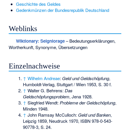
Geschichte des Geldes
Gedenkmünzen der Bundesrepublik Deutschland
Weblinks
Wiktionary: Seigniorage
– Bedeutungserklärungen,
Wortherkunft, Synonyme, Übersetzungen
Einzelnachweise
↑
Wilhelm Andreae
:
Geld und Geldschöpfung
,
Humboldt-Verlag, Stuttgart / Wien 1953, S. 30 f.
↑
Walter G. Behrens:
Das
Geldschöpfungsproblem
, Jena 1928.
↑
Siegfried Wendt:
Probleme der Geldschöpfung
,
Minden 1948.
↑
John Ramsay McCulloch:
Geld und Banken
,
Leipzig 1859, Neudruck 1970,
ISBN 978-0-543-
90778-3
, S. 24.