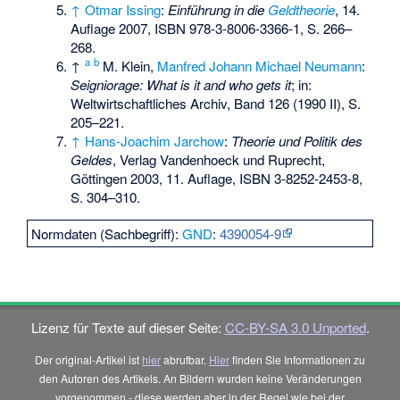
↑
Otmar Issing
:
Einführung in die
Geldtheorie
, 14.
Auflage 2007,
ISBN 978-3-8006-3366-1
, S. 266–
268.
a
b
↑
M. Klein,
Manfred Johann Michael Neumann
:
Seigniorage: What is it and who gets it
; in:
Weltwirtschaftliches Archiv
, Band 126 (1990 II), S.
205–221.
↑
Hans-Joachim Jarchow
:
Theorie und Politik des
Geldes
, Verlag Vandenhoeck und Ruprecht,
Göttingen 2003, 11. Auflage,
ISBN 3-8252-2453-8
,
S. 304–310.
Normdaten (Sachbegriff):
GND
:
4390054-9
Lizenz für Texte auf dieser Seite:
CC-BY-SA 3.0 Unported
.
Der original-Artikel ist
hier
abrufbar.
Hier
finden Sie Informationen zu
den Autoren des Artikels. An Bildern wurden keine Veränderungen
vorgenommen - diese werden aber in der Regel wie bei der