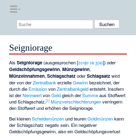
Seigniorage
Als
Seigniorage
(ausgesprochen [
zɛnjoˈraːʒ(ə)
]) oder
Geldschöpfungsgewinn
,
Münzgewinn
,
Münzeinnahmen
,
Schlagschatz
oder
Schlagsatz
wird
der von der
Zentralbank
erzielte
Gewinn
bezeichnet, der
durch die
Emission
von
Zentralbankgeld
entsteht. Insofern
ist der
Nennwert
von
Geld
gleich der
Summe
aus Stoffwert
[
1
]
und Schlagschatz.
Münzverschlechterungen
verringern
den Stoffwert und erhöhen die Seigniorage.
Bei kleinen
Scheidemünzen
und teuren
Goldmünzen
kann
der Schlagschatz negativ sein. Ein negativer
Geldschöpfungsgewinn, also ein Geldschöpfungsverlust