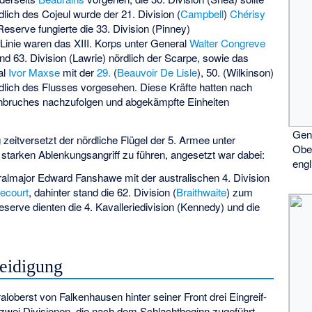
dlich des
Cojeul
wurde der 21. Division (
Campbell
)
Chérisy
Reserve fungierte die 33. Division (
Pinney
)
Linie waren das XIII. Korps unter General
Walter Congreve
nd 63. Division (
Lawrie
) nördlich der Scarpe, sowie das
al
Ivor Maxse
mit der
29.
(
Beauvoir De Lisle
), 50. (
Wilkinson
)
dlich des Flusses vorgesehen. Diese Kräfte hatten nach
hbruches nachzufolgen und abgekämpfte Einheiten
Gen
zeitversetzt der nördliche Flügel der 5. Armee unter
Obe
starken Ablenkungsangriff zu führen, angesetzt war dabei:
eng
ralmajor
Edward Fanshawe
mit der australischen 4. Division
lecourt
, dahinter stand die 62. Division (
Braithwaite
) zum
serve dienten die 4. Kavalleriedivision (
Kennedy
) und die
teidigung
oberst von Falkenhausen hinter seiner Front drei Eingreif-
 zwei Divisionen, die nach dem Schlachtbeginn zugeführt