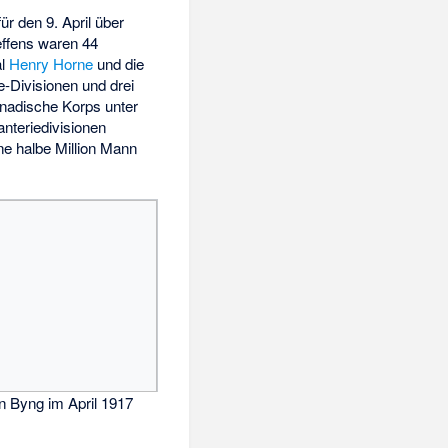
 für den 9. April über
reffens waren 44
al
Henry Horne
und die
e-Divisionen und drei
anadische Korps unter
nteriedivisionen
ne halbe Million Mann
n Byng im April 1917