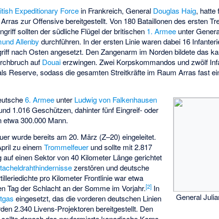
itish Expeditionary Force
in Frankreich, General
Douglas Haig
, hatte
 Arras zur Offensive bereitgestellt. Von 180 Bataillonen des ersten T
griff sollten der südliche Flügel der britischen
1. Armee
unter Gener
und Allenby
durchführen. In der ersten Linie waren dabei 16 Infanteri
griff nach Osten angesetzt. Den Zangenarm im Norden bildete das k
Durchbruch auf
Douai
erzwingen. Zwei Korpskommandos und zwölf Infa
 als Reserve, sodass die gesamten Streitkräfte im Raum Arras fast ei
deutsche
6. Armee
unter
Ludwig von Falkenhausen
 und 1.016 Geschützen, dahinter fünf Eingreif- oder
n etwa 300.000 Mann.
euer
wurde bereits am 20. März (
Z–20
) eingeleitet.
April zu einem
Trommelfeuer
und sollte mit 2.817
auf einen Sektor von 40 Kilometer Länge gerichtet
tacheldrahthindernisse
zerstören und deutsche
illeriedichte pro Kilometer Frontlinie war etwa
[
2
]
en Tag der Schlacht an der Somme
im Vorjahr.
In
General Julia
ftgas
eingesetzt, das die vorderen deutschen Linien
urden 2.340
Livens-Projektoren
bereitgestellt. Den
 sollte danach das neuformierte kanadische Korps