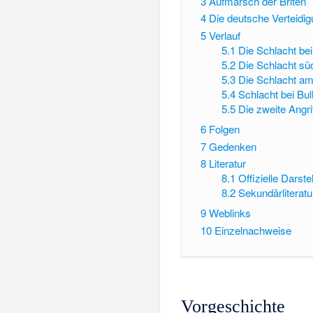
3
Aufmarsch der Briten
4
Die deutsche Verteidi
5
Verlauf
5.1
Die Schlacht be
5.2
Die Schlacht sü
5.3
Die Schlacht am 
5.4
Schlacht bei Bul
5.5
Die zweite Angr
6
Folgen
7
Gedenken
8
Literatur
8.1
Offizielle Darst
8.2
Sekundärliteratu
9
Weblinks
10
Einzelnachweise
Vorgeschichte