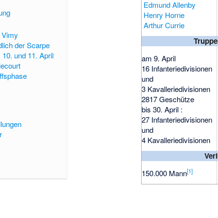
Edmund Allenby
gung
Henry Horne
Arthur Currie
i Vimy
Truppe
dlich der Scarpe
10. und 11. April
am 9. April
lecourt
16 Infanteriedivisionen
iffsphase
und
3 Kavalleriedivisionen
2817 Geschütze
bis 30. April :
27 Infanteriedivisionen
ellungen
und
r
4 Kavalleriedivisionen
Ver
[
1
]
150.000 Mann