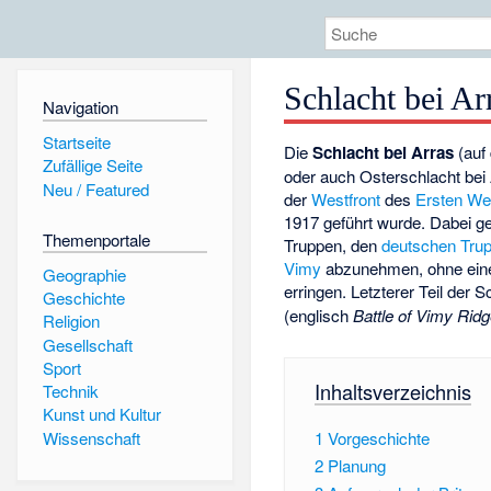
Schlacht bei Ar
Navigation
Startseite
Die
Schlacht bei Arras
(auf 
Zufällige Seite
oder auch Osterschlacht bei 
Neu / Featured
der
Westfront
des
Ersten Wel
1917 geführt wurde. Dabei g
Themenportale
Truppen, den
deutschen Tru
Vimy
abzunehmen, ohne einen
Geographie
erringen. Letzterer Teil der S
Geschichte
(englisch
Battle of Vimy Rid
Religion
Gesellschaft
Sport
Inhaltsverzeichnis
Technik
Kunst und Kultur
Wissenschaft
1
Vorgeschichte
2
Planung