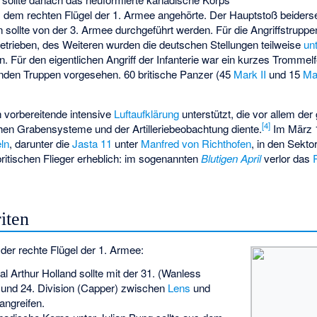
s dem rechten Flügel der 1. Armee angehörte. Der Hauptstoß beiders
ollte von der 3. Armee durchgeführt werden. Für die Angriffstruppe
etrieben, des Weiteren wurden die deutschen Stellungen teilweise
un
. Für den eigentlichen Angriff der Infanterie war ein kurzes Tromme
nden Truppen vorgesehen. 60 britische
Panzer
(45
Mark II
und 15
Ma
 vorbereitende intensive
Luftaufklärung
unterstützt, die vor allem de
[
4
]
hen Grabensysteme und der Artilleriebeobachtung diente.
Im März 
eln
, darunter die
Jasta 11
unter
Manfred von Richthofen
, in den Sekto
britischen Flieger erheblich: im sogenannten
Blutigen April
verlor das
iten
 der rechte Flügel der 1. Armee:
al
Arthur Holland
sollte mit der 31. (
Wanless
 und 24. Division (
Capper
) zwischen
Lens
und
angreifen.