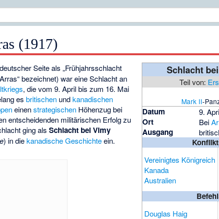
ras (1917)
deutscher Seite als „Frühjahrsschlacht
Schlacht bei
Arras“ bezeichnet) war eine Schlacht an
Teil von:
Ers
tkriegs
, die vom 9. April bis zum 16. Mai
elang es
britischen
und
kanadischen
Mark II
-Panz
ppen
einen
strategischen
Höhenzug bei
Datum
9. Apr
 entscheidenden militärischen Erfolg zu
Ort
Bei
Ar
chlacht ging als
Schlacht bei Vimy
Ausgang
britisc
ge
) in die
kanadische Geschichte
ein.
Konflik
Vereinigtes Königreich
Kanada
Australien
Befeh
Douglas Haig