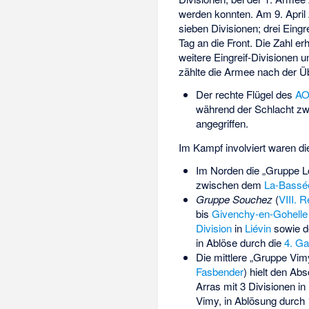
werden konnten. Am 9. April 
sieben Divisionen; drei Eing
Tag an die Front. Die Zahl 
weitere Eingreif-Divisionen u
zählte die Armee nach der 
Der rechte Flügel des
A
während der Schlacht z
angegriffen.
Im Kampf involviert waren di
Im Norden die „Gruppe L
zwischen dem
La-Bassé
Gruppe Souchez
(
VIII. 
bis
Givenchy-en-Gohelle
Division
in
Liévin
sowie d
in Ablöse durch die
4. Ga
Die mittlere „Gruppe Vimy
Fasbender
) hielt den Ab
Arras mit 3 Divisionen i
Vimy, in Ablösung durch