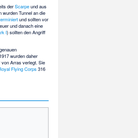
eits der
Scarpe
und aus
n wurden Tunnel an die
terminiert
und sollten vor
lfeuer und danach eine
rk I
) sollten den Angriff
r genauen
1917 wurden daher
r von Arras verlegt. Sie
Royal Flying Corps
316