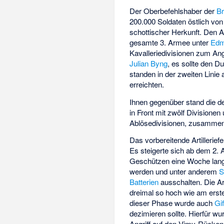
Der Oberbefehlshaber der
Br
200.000 Soldaten östlich von
schottischer Herkunft. Den An
gesamte
3. Armee
unter
Edm
Kavalleriedivisionen zum An
Julian Byng
, es sollte den 
standen in der zweiten Linie
erreichten.
Ihnen gegenüber stand die 
in Front mit zwölf Divisionen
Ablösedivisionen, zusamme
Das
vorbereitende Artillerief
Es steigerte sich ab dem 2. 
Geschützen eine Woche lang 
werden und unter anderem
S
Batterien
ausschalten. Die Art
dreimal so hoch wie am
erst
dieser Phase wurde auch
Gi
dezimieren sollte. Hierfür w
Angriff auf den Vimy-Rücken