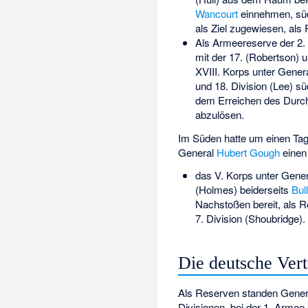
Wancourt
einnehmen, sü
als Ziel zugewiesen, als 
Als Armeereserve der 2. 
mit der 17. (
Robertson
) u
XVIII. Korps unter Gener
und 18. Division (
Lee
) sü
dem Erreichen des Durc
abzulösen.
Im Süden hatte um einen Tag 
General
Hubert Gough
einen 
das V. Korps unter Gene
(
Holmes
) beiderseits
Bul
Nachstoßen bereit, als Re
7. Division (
Shoubridge
).
Die deutsche Ver
Als Reserven standen General
Divisionen, bei der 1. Armee