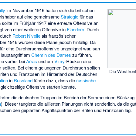
lly
im November 1916 hatten sich die britischen
hlshaber auf eine gemeinsame
Strategie
für das
sollte im Frühjahr 1917 eine erneute Offensive an
lgt von einer weiteren Offensive in
Flandern
. Durch
durch
Robert Nivelle
als französischer
r 1916 wurden diese Pläne jedoch hinfällig. Da
ür eine Durchbruchsoffensive ungeeignet war, sah
 Hauptangriff am
Chemin des Dames
zu führen,
he vorher bei
Arras
und am
Vimy
-Rücken eine
 sollten. Bei einem gelungenen Durchbruch sollten
Die Westfron
 Briten und Franzosen im Hinterland der Deutschen
tion
in
Russland
führte dazu, dass die
russische
 gleichzeitige Offensive starten konnte.
ührten die deutschen Truppen im Bereich der Somme einen Rückzug 
h
). Dieser tangierte die alliierten Planungen nicht sonderlich, da die 
chen den geplanten Angriffspunkten der Briten und Franzosen lag.