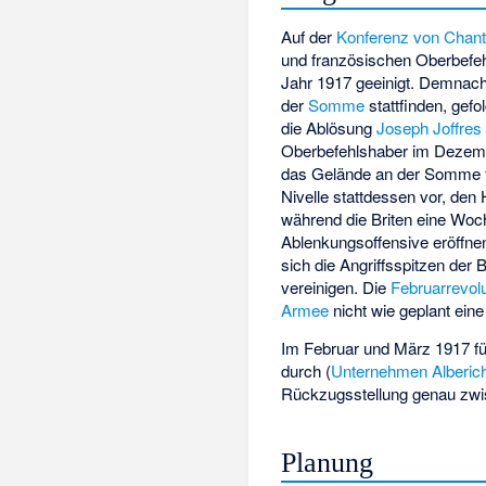
Auf der
Konferenz von Chanti
und französischen Oberbefe
Jahr 1917 geeinigt. Demnach 
der
Somme
stattfinden, gefo
die Ablösung
Joseph Joffres
Oberbefehlshaber im Dezembe
das Gelände an der Somme f
Nivelle stattdessen vor, den
während die Briten eine Woc
Ablenkungsoffensive eröffnen
sich die Angriffsspitzen der
vereinigen. Die
Februarrevolu
Armee
nicht wie geplant eine
Im Februar und März 1917 f
durch (
Unternehmen Alberic
Rückzugsstellung genau zwis
Planung