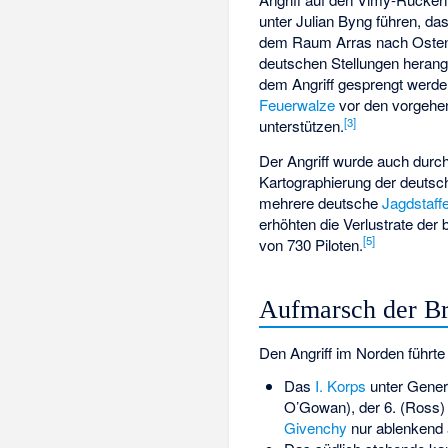
unter Julian Byng führen, da
dem Raum Arras nach Osten s
deutschen Stellungen herang
dem Angriff gesprengt werden
Feuerwalze
vor den vorgehe
[
3
]
unterstützen.
Der Angriff wurde auch durch
Kartographierung der deutsc
mehrere deutsche
Jagdstaff
erhöhten die Verlustrate der 
[
5
]
von 730 Piloten.
Aufmarsch der Br
Den Angriff im Norden führte
Das
I. Korps
unter Gener
O’Gowan
), der 6. (
Ross
)
Givenchy
nur ablenkend 