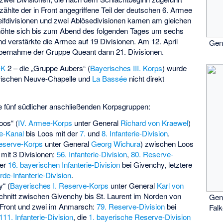
zählte der in Front angegriffene Teil der deutschen 6. Armee
reifdivisionen und zwei Ablösedivisionen kamen am gleichen
erhöhte sich bis zum Abend des folgenden Tages um sechs
nd verstärkte die Armee auf 19 Divisionen. Am 12. April
Gene
Übernahme der Gruppe Queant dann 21. Divisionen.
OK
2 – die „Gruppe Aubers“ (
Bayerisches III. Korps
) wurde
wischen Neuve-Chapelle und
La Bassée
nicht direkt
e fünf südlicher anschließenden Korpsgruppen:
oos“ (
IV. Armee-Korps
unter General
Richard von Kraewel
)
e-Kanal
bis Loos mit der
7.
und
8. Infanterie-Division
.
Reserve-Korps
unter General
Georg Wichura
) zwischen Loos
mit 3 Divisionen:
56. Infanterie-Division
,
80. Reserve-
er
16. bayerischen Infanterie-Division
bei Givenchy, letztere
rde-Infanterie-Division
.
“ (
Bayerisches I. Reserve-Korps
unter General
Karl von
schnitt zwischen Givenchy bis St. Laurent im Norden von
Gen
n Front und zwei im Anmarsch:
79. Reserve-Division
bei
Fal
111. Infanterie-Division
, die
1. bayerische Reserve-Division