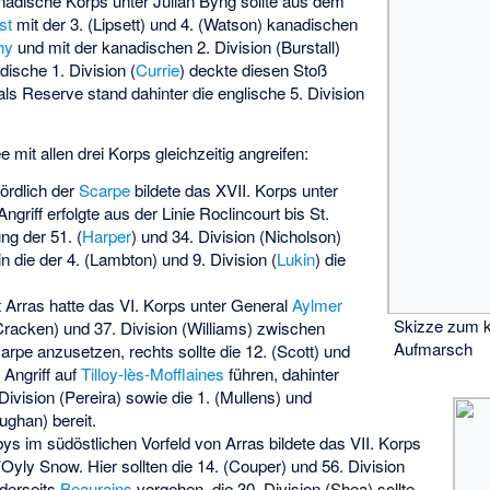
adische Korps unter Julian Byng sollte aus dem
st
mit der 3. (
Lipsett
) und 4. (
Watson
) kanadischen
hy
und mit der kanadischen 2. Division (
Burstall
)
ische 1. Division (
Currie
) deckte diesen Stoß
als Reserve stand dahinter die englische 5. Division
ee mit allen drei Korps gleichzeitig angreifen:
ördlich der
Scarpe
bildete das XVII. Korps unter
Angriff erfolgte aus der Linie Roclincourt bis St.
ng der 51. (
Harper
) und 34. Division (
Nicholson
)
 in die der 4. (
Lambton
) und 9. Division (
Lukin
) die
t Arras hatte das VI. Korps unter General
Aylmer
Skizze zum k
racken
) und 37. Division (
Williams
) zwischen
Aufmarsch
arpe anzusetzen, rechts sollte die 12. (
Scott
) und
 Angriff auf
Tilloy-lès-Mofflaines
führen, dahinter
Division (
Pereira
) sowie die 1. (
Mullens
) und
ughan
) bereit.
ys im südöstlichen Vorfeld von Arras bildete das VII. Korps
’Oyly Snow
. Hier sollten die 14. (
Couper
) und 56. Division
derseits
Beaurains
vorgehen, die 30. Division (
Shea
) sollte