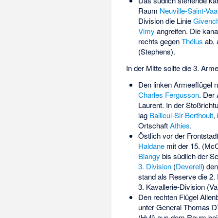
Das südlich stehende kan
Raum
Neuville-Saint-Vaa
Division die Linie
Givenc
Vimy
angreifen. Die kanad
rechts gegen
Thélus
ab, 
(
Stephens
).
In der Mitte sollte die 3. Arm
Den linken Armeeflügel n
Charles Fergusson
. Der 
Laurent. In der Stoßrichtu
lag
Bailleul-Sir-Berthoult
,
Ortschaft
Athies
.
Östlich vor der Frontstad
Haldane
mit der 15. (
McC
Blangy
bis südlich der Sc
3. Division
(
Deverell
) den
stand als Reserve die 2. 
3. Kavallerie-Division (
Va
Den rechten Flügel Allenb
unter General
Thomas D
(
Hull
) aus dem Raum bei