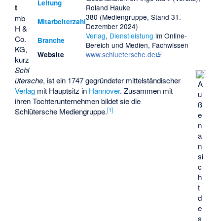
Leitung
t
Roland Hauke
380 (Mediengruppe, Stand 31.
mb
Mitarbeiterzahl
Dezember 2024)
H &
Verlag
,
Dienstleistung
im Online-
Co.
Branche
Bereich und Medien, Fachwissen
KG,
www.schluetersche.de
Website
kurz
Schl
ütersche
, ist ein 1747 gegründeter mittelständischer
A
Verlag
mit Hauptsitz in
Hannover
. Zusammen mit
u
ihren Tochterunternehmen bildet sie die
ß
[
1
]
Schlütersche Mediengruppe.
e
n
a
n
si
c
h
t
d
e
s