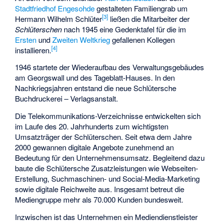
Stadtfriedhof Engesohde
gestalteten Familiengrab um
[
3
]
Hermann Wilhelm Schlüter
ließen die Mitarbeiter der
Schlüterschen
nach 1945 eine Gedenktafel für die im
Ersten
und
Zweiten Weltkrieg
gefallenen Kollegen
[
4
]
installieren.
1946 startete der Wiederaufbau des Verwaltungsgebäudes
am Georgswall und des Tageblatt-Hauses. In den
Nachkriegsjahren entstand die neue Schlütersche
Buchdruckerei – Verlagsanstalt.
Die Telekommunikations-Verzeichnisse entwickelten sich
im Laufe des 20. Jahrhunderts zum wichtigsten
Umsatzträger der Schlüterschen. Seit etwa dem Jahre
2000 gewannen digitale Angebote zunehmend an
Bedeutung für den Unternehmensumsatz. Begleitend dazu
baute die Schlütersche Zusatzleistungen wie Webseiten-
Erstellung, Suchmaschinen- und Social-Media-Marketing
sowie digitale Reichweite aus. Insgesamt betreut die
Mediengruppe mehr als 70.000 Kunden bundesweit.
Inzwischen ist das Unternehmen ein Mediendienstleister