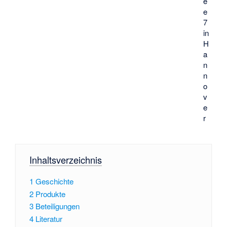
e
e
7
in
H
a
n
n
o
v
e
r
Inhaltsverzeichnis
1
Geschichte
2
Produkte
3
Beteiligungen
4
Literatur