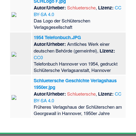
SCHLogo F.jpg
Autor/Urheber:
Schluetersche
,
Lizenz:
CC
BY-SA 4.0
Das Logo der Schlüterschen
Verlagsgesellschaft
1954 Telefonbuch.JPG
Autor/Urheber:
Amtliches Werk einer
deutschen Behörde (gemeinfrei),
Lizenz:
CC0
Telefonbuch Hannover von 1954, gedruckt
Schlütersche Verlagsanstalt, Hannover
Schluetersche Geschichte Verlagshaus
1950er.jpg
Autor/Urheber:
Schluetersche
,
Lizenz:
CC
BY-SA 4.0
Früheres Verlagshaus der Schlüterschen am
Georgswall in Hannover, 1950er Jahre