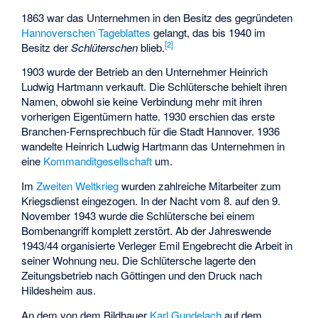
1863 war das Unternehmen in den Besitz des gegründeten
Hannoverschen Tageblattes
gelangt, das bis 1940 im
[
2
]
Besitz der
Schlüterschen
blieb.
1903 wurde der Betrieb an den Unternehmer Heinrich
Ludwig Hartmann verkauft. Die Schlütersche behielt ihren
Namen, obwohl sie keine Verbindung mehr mit ihren
vorherigen Eigentümern hatte. 1930 erschien das erste
Branchen-Fernsprechbuch für die Stadt Hannover. 1936
wandelte Heinrich Ludwig Hartmann das Unternehmen in
eine
Kommanditgesellschaft
um.
Im
Zweiten Weltkrieg
wurden zahlreiche Mitarbeiter zum
Kriegsdienst eingezogen. In der Nacht vom 8. auf den 9.
November 1943 wurde die Schlütersche bei einem
Bombenangriff komplett zerstört. Ab der Jahreswende
1943/44 organisierte Verleger Emil Engebrecht die Arbeit in
seiner Wohnung neu. Die Schlütersche lagerte den
Zeitungsbetrieb nach Göttingen und den Druck nach
Hildesheim aus.
An dem von dem Bildhauer
Karl Gundelach
auf dem