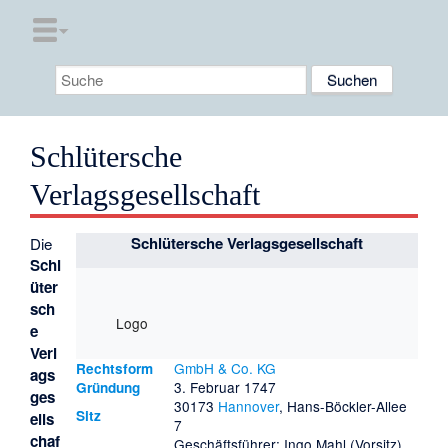
Schlütersche
Verlagsgesellschaft
Schlütersche Verlagsgesellschaft
Die
Schl
üter
sch
Logo
e
Verl
GmbH & Co. KG
Rechtsform
ags
3. Februar 1747
Gründung
ges
30173
Hannover
, Hans-Böckler-Allee
Sitz
ells
7
chaf
Geschäftsführer: Ingo Mahl (Vorsitz),