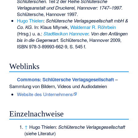
Schlüterschen.
Teil 2 der Reihe
Schlütersche
Verlagsanstalt und Druckerei, Hannover: 1747–1997.
Schlütersche, Hannover 1997.
Hugo Thielen
:
Schlütersche Verlagsgesellschaft mbH &
Co. KG.
In: Klaus Mlynek,
Waldemar R. Röhrbein
(Hrsg.) u. a.:
Stadtlexikon Hannover
. Von den Anfängen
bis in die Gegenwart.
Schlütersche, Hannover 2009,
ISBN 978-3-89993-662-9
, S. 545 f.
Weblinks
Commons
: Schlütersche Verlagsgesellschaft
–
Sammlung von Bildern, Videos und Audiodateien
Website des Unternehmens
Einzelnachweise
↑
Hugo Thielen:
Schlütersche Verlagsgesellschaft
(siehe Literatur)