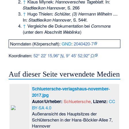
↑
Klaus Mlynek:
Hannoversches Tageblatt.
In:
Stadtlexikon Hannover
, S. 266
↑
Hugo Thielen:
Schlüter, (3) Hermann Wilhelm ....
In:
Stadtlexikon Hannover
, S. 544f.
↑
Vergleiche die Dokumentation bei
Commons
(unter dem Abschnitt
Weblinks
)
Normdaten (Körperschaft):
GND
:
2040420-7
Koordinaten:
52° 22′ 15,96″
N
,
9° 45′ 52,92″
O
Auf dieser Seite verwendete Medien
Schluetersche-verlagshaus-november-
2017.jpg
Autor/Urheber:
Schluetersche
,
Lizenz:
CC
BY-SA 4.0
Außenansicht des Hauptsitzes der
Schlüterschen in der Hans-Böckler-Allee 7,
Hannover