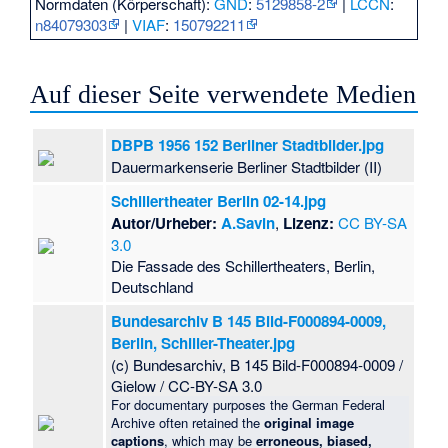
Normdaten (Körperschaft):
GND
:
5129858-2
|
LCCN
:
n84079303
|
VIAF
:
150792211
Auf dieser Seite verwendete Medien
DBPB 1956 152 Berliner Stadtbilder.jpg
Dauermarkenserie Berliner Stadtbilder (II)
Schillertheater Berlin 02-14.jpg
Autor/Urheber:
A.Savin
,
Lizenz:
CC BY-SA
3.0
Die Fassade des Schillertheaters, Berlin,
Deutschland
Bundesarchiv B 145 Bild-F000894-0009,
Berlin, Schiller-Theater.jpg
(c) Bundesarchiv, B 145 Bild-F000894-0009 /
Gielow / CC-BY-SA 3.0
For documentary purposes the German Federal
Archive often retained the
original image
captions
, which may be
erroneous, biased,