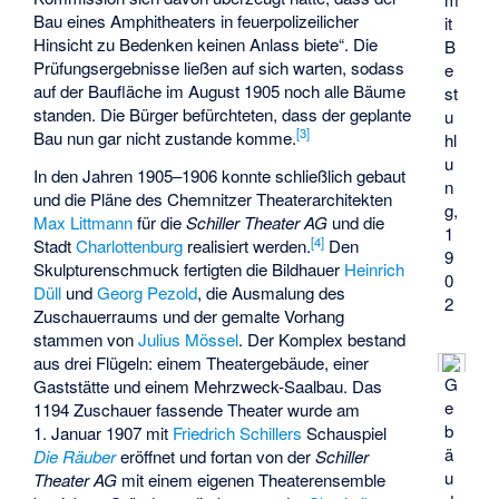
Bau eines Amphitheaters in feuerpolizeilicher
it
Hinsicht zu Bedenken keinen Anlass biete“. Die
B
Prüfungsergebnisse ließen auf sich warten, sodass
e
auf der Baufläche im August 1905 noch alle Bäume
st
standen. Die Bürger befürchteten, dass der geplante
u
[
3
]
Bau nun gar nicht zustande komme.
hl
u
In den Jahren 1905–1906 konnte schließlich gebaut
n
und die Pläne des Chemnitzer Theaterarchitekten
g,
Max Littmann
für die
Schiller Theater AG
und die
1
[
4
]
Stadt
Charlottenburg
realisiert werden.
Den
9
Skulpturenschmuck fertigten die Bildhauer
Heinrich
0
Düll
und
Georg Pezold
, die Ausmalung des
2
Zuschauerraums und der gemalte Vorhang
stammen von
Julius Mössel
. Der Komplex bestand
aus drei Flügeln: einem Theatergebäude, einer
G
Gaststätte und einem Mehrzweck-Saalbau. Das
e
1194 Zuschauer fassende Theater wurde am
b
1. Januar 1907 mit
Friedrich Schillers
Schauspiel
ä
Die Räuber
eröffnet und fortan von der
Schiller
u
Theater AG
mit einem eigenen Theaterensemble