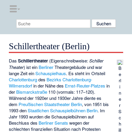
Schillertheater (Berlin)
Das
Schillertheater
(Eigenschreibweise:
Schiller
Theater
) ist ein
Berliner
Theatergebäude und war
B
lange Zeit ein
Schauspielhaus
. Es steht im Ortsteil
e
Charlottenburg
des
Bezirks Charlottenburg-
rl
Wilmersdorf
in der Nähe des
Ernst-Reuter-Platzes
in
i
der
Bismarckstraße
110 (vormals: 117–120).
n
Während der 1920er und 1930er Jahre diente es
e
dem
Preußischen Staatstheater Berlin
, von 1951 bis
r
1993 den
Staatlichen Schauspielbühnen Berlin
. Im
S
Jahr 1993 wurden die Schauspielbühnen auf
c
Beschluss des
Berliner Senats
wegen der
h
schlechten finanziellen Situation nach Protesten
ill