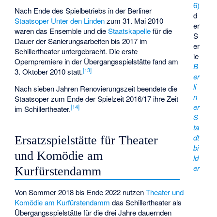
6)
Nach Ende des Spielbetriebs in der Berliner
d
Staatsoper Unter den Linden
zum 31. Mai 2010
er
waren das Ensemble und die
Staatskapelle
für die
S
Dauer der Sanierungsarbeiten bis 2017 im
er
Schillertheater untergebracht. Die erste
ie
Opernpremiere in der Übergangsspielstätte fand am
B
[
13
]
3. Oktober 2010 statt.
er
li
Nach sieben Jahren Renovierungszeit beendete die
n
Staatsoper zum Ende der Spielzeit 2016/17 ihre Zeit
er
[
14
]
im Schillertheater.
S
ta
dt
Ersatzspielstätte für Theater
bi
und Komödie am
ld
er
Kurfürstendamm
Von Sommer 2018 bis Ende 2022 nutzen
Theater und
Komödie am Kurfürstendamm
das Schillertheater als
Übergangsspielstätte für die drei Jahre dauernden