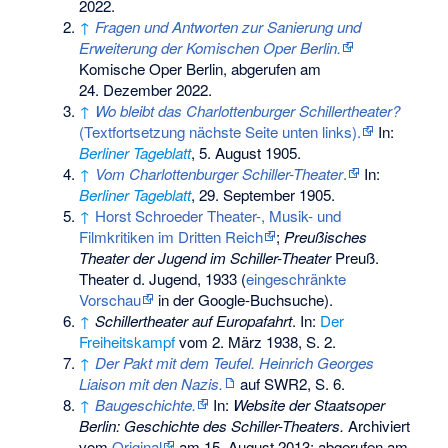
2022
.
↑
Fragen und Antworten zur Sanierung und
Erweiterung der Komischen Oper Berlin.
Komische Oper Berlin,
abgerufen am
24. Dezember 2022
.
↑
Wo bleibt das Charlottenburger Schillertheater?
(Textfortsetzung nächste Seite unten links).
In:
Berliner Tageblatt
, 5. August 1905.
↑
Vom Charlottenburger Schiller-Theater
.
In:
Berliner Tageblatt
, 29. September 1905.
↑
Horst Schroeder Theater-, Musik- und
Filmkritiken im Dritten Reich
;
Preußisches
Theater der Jugend im Schiller-Theater
Preuß.
Theater d. Jugend, 1933 (
eingeschränkte
Vorschau
in der Google-Buchsuche).
↑
Schillertheater auf Europafahrt
. In:
Der
Freiheitskampf
vom 2. März 1938, S. 2.
↑
Der Pakt mit dem Teufel. Heinrich Georges
Liaison mit den Nazis.
auf SWR2, S. 6.
↑
Baugeschichte.
In:
Website der Staatsoper
Berlin: Geschichte des Schiller-Theaters.
Archiviert
vom
Original
am
15. August 2013
;
abgerufen am