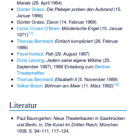
Marats
(29. April 1964)
Günter Grass
:
Die Plebejer proben den Aufstand
(15.
Januar 1966)
Günter Grass:
Davor
(14. Februar 1969)
Conor Cruise O’Brien
:
Mörderische Engel
(10. Januar
[
11
]
1971)
Thomas Bernhard
:
Einfach kompliziert
(28. Februar
1986)
Pavel Kohout
:
Patt
(29. August 1987)
Doris Lessing
:
Jedem seine eigene Wildnis
(25.
September 1987), 1988 Einladung zum
Berliner
Theatertreffen
Thomas Bernhard
:
Elisabeth II
(5. November 1989)
[
15
]
Volker Braun
:
Böhmen am Meer
(11. März 1992)
Literatur
Paul Baumgarten:
Neue Theaterbauten in Saarbrücken
und Berlin
, in:
Die Kunst im Dritten Reich
, München
1938, S. 94–111, 117–124.