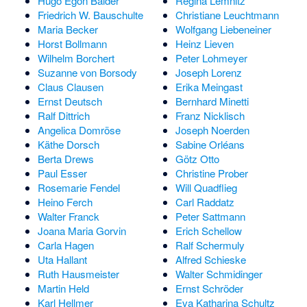
Hugo Egon Balder
Regina Lemnitz
Friedrich W. Bauschulte
Christiane Leuchtmann
Maria Becker
Wolfgang Liebeneiner
Horst Bollmann
Heinz Lieven
Wilhelm Borchert
Peter Lohmeyer
Suzanne von Borsody
Joseph Lorenz
Claus Clausen
Erika Meingast
Ernst Deutsch
Bernhard Minetti
Ralf Dittrich
Franz Nicklisch
Angelica Domröse
Joseph Noerden
Käthe Dorsch
Sabine Orléans
Berta Drews
Götz Otto
Paul Esser
Christine Prober
Rosemarie Fendel
Will Quadflieg
Heino Ferch
Carl Raddatz
Walter Franck
Peter Sattmann
Joana Maria Gorvin
Erich Schellow
Carla Hagen
Ralf Schermuly
Uta Hallant
Alfred Schieske
Ruth Hausmeister
Walter Schmidinger
Martin Held
Ernst Schröder
Karl Hellmer
Eva Katharina Schultz