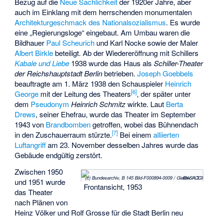
Bezug auf die
Neue Sachlichkeit
der 1920er Jahre, aber
auch im Einklang mit dem herrschenden monumentalen
Architekturgeschmack des Nationalsozialismus
. Es wurde
eine „Regierungsloge“ eingebaut. Am Umbau waren die
Bildhauer
Paul Scheurich
und
Karl Nocke
sowie der Maler
Albert Birkle
beteiligt. Ab der Wiedereröffnung mit Schillers
Kabale und Liebe
1938 wurde das Haus als
Schiller-Theater
der Reichshauptstadt Berlin
betrieben.
Joseph Goebbels
beauftragte am 1. März 1938 den Schauspieler
Heinrich
[
6
]
George
mit der Leitung des Theaters
, der später unter
dem
Pseudonym
Heinrich Schmitz
wirkte. Laut
Berta
Drews
, seiner Ehefrau, wurde das Theater im September
1943 von
Brandbomben
getroffen, wobei das Bühnendach
[
7
]
in den Zuschauerraum stürzte.
Bei einem
alliierten
Luftangriff
am 23. November desselben Jahres wurde das
Gebäude endgültig zerstört.
Zwischen 1950
(c) Bundesarchiv, B 145 Bild-F000894-0009 / Gielow / CC-BY-SA 3.0
und 1951 wurde
Frontansicht, 1953
das Theater
nach Plänen von
Heinz Völker
und
Rolf Grosse
für die Stadt Berlin neu