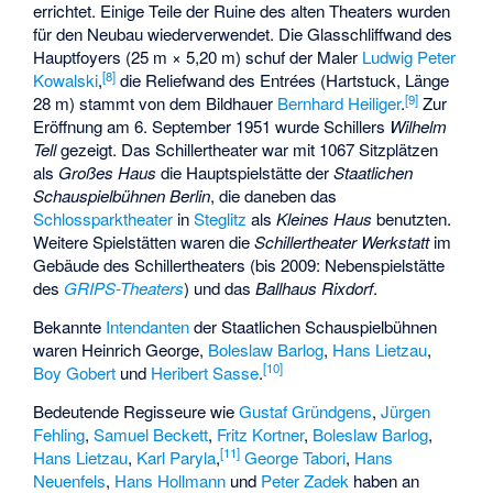
errichtet. Einige Teile der Ruine des alten Theaters wurden
für den Neubau wiederverwendet. Die Glasschliffwand des
Hauptfoyers (25 m × 5,20 m) schuf der Maler
Ludwig Peter
[
8
]
Kowalski
,
die Reliefwand des Entrées (Hartstuck, Länge
[
9
]
28 m) stammt von dem Bildhauer
Bernhard Heiliger
.
Zur
Eröffnung am 6. September 1951 wurde Schillers
Wilhelm
Tell
gezeigt. Das Schillertheater war mit 1067 Sitzplätzen
als
Großes Haus
die Hauptspielstätte der
Staatlichen
Schauspielbühnen Berlin
, die daneben das
Schlossparktheater
in
Steglitz
als
Kleines Haus
benutzten.
Weitere Spielstätten waren die
Schillertheater Werkstatt
im
Gebäude des Schillertheaters (bis 2009: Nebenspielstätte
des
GRIPS-Theaters
) und das
Ballhaus Rixdorf
.
Bekannte
Intendanten
der Staatlichen Schauspielbühnen
waren Heinrich George,
Boleslaw Barlog
,
Hans Lietzau
,
[
10
]
Boy Gobert
und
Heribert Sasse
.
Bedeutende Regisseure wie
Gustaf Gründgens
,
Jürgen
Fehling
,
Samuel Beckett
,
Fritz Kortner
,
Boleslaw Barlog
,
[
11
]
Hans Lietzau
,
Karl Paryla
,
George Tabori
,
Hans
Neuenfels
,
Hans Hollmann
und
Peter Zadek
haben an