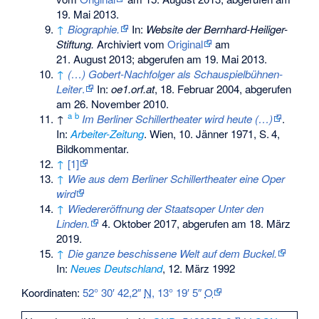
19. Mai 2013
.
↑
Biographie.
In:
Website der Bernhard-Heiliger-
Stiftung.
Archiviert vom
Original
am
21. August 2013
;
abgerufen am 19. Mai 2013
.
↑
(…) Gobert-Nachfolger als Schauspielbühnen-
Leiter
.
In:
oe1.orf.at
, 18. Februar 2004, abgerufen
am 26. November 2010.
a
b
↑
Im Berliner Schillertheater wird heute (…)
.
In:
Arbeiter-Zeitung
. Wien,​ 10. Jänner 1971,
S.
4
,
Bildkommentar
.
↑
[1]
↑
Wie aus dem Berliner Schillertheater eine Oper
wird
↑
Wiedereröffnung der Staatsoper Unter den
Linden.
4. Oktober 2017,
abgerufen am 18. März
2019
.
↑
Die ganze beschissene Welt auf dem Buckel.
In:
Neues Deutschland
, 12. März 1992
Koordinaten:
52° 30′ 42,2″
N
,
13° 19′ 5″
O