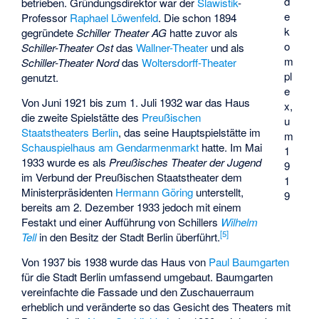
d
betrieben. Gründungsdirektor war der
Slawistik
-
e
Professor
Raphael Löwenfeld
. Die schon 1894
k
gegründete
Schiller Theater AG
hatte zuvor als
o
Schiller-Theater Ost
das
Wallner-Theater
und als
m
Schiller-Theater Nord
das
Woltersdorff-Theater
pl
genutzt.
e
Von Juni 1921 bis zum 1. Juli 1932 war das Haus
x,
die zweite Spielstätte des
Preußischen
u
Staatstheaters Berlin
, das seine Hauptspielstätte im
m
Schauspielhaus am Gendarmenmarkt
hatte. Im Mai
1
1933 wurde es als
Preußisches Theater der Jugend
9
im Verbund der Preußischen Staatstheater dem
1
Ministerpräsidenten
Hermann Göring
unterstellt,
9
bereits am 2. Dezember 1933 jedoch mit einem
Festakt und einer Aufführung von Schillers
Wilhelm
[
5
]
Tell
in den Besitz der Stadt Berlin überführt.
Von 1937 bis 1938 wurde das Haus von
Paul Baumgarten
für die Stadt Berlin umfassend umgebaut. Baumgarten
vereinfachte die Fassade und den Zuschauerraum
erheblich und veränderte so das Gesicht des Theaters mit