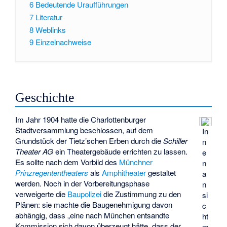
6
Bedeutende Uraufführungen
7
Literatur
8
Weblinks
9
Einzelnachweise
Geschichte
Im Jahr 1904 hatte die Charlottenburger
Stadtversammlung beschlossen, auf dem
In
Grundstück der Tietz’schen Erben durch die
Schiller
n
Theater AG
ein Theatergebäude errichten zu lassen.
e
Es sollte nach dem Vorbild des
Münchner
n
Prinzregententheaters
als
Amphitheater
gestaltet
a
werden. Noch in der Vorbereitungsphase
n
verweigerte die
Baupolizei
die Zustimmung zu den
si
Plänen: sie machte die Baugenehmigung davon
c
abhängig, dass „eine nach München entsandte
ht
Kommission sich davon überzeugt hätte, dass der
m