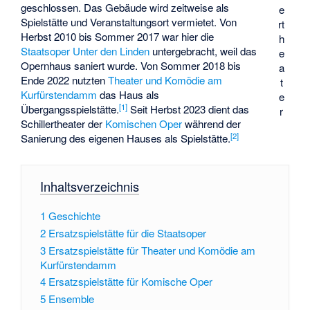
geschlossen. Das Gebäude wird zeitweise als
e
Spielstätte und Veranstaltungsort vermietet. Von
rt
Herbst 2010 bis Sommer 2017 war hier die
h
Staatsoper Unter den Linden
untergebracht, weil das
e
Opernhaus saniert wurde. Von Sommer 2018 bis
a
Ende 2022 nutzten
Theater und Komödie am
t
Kurfürstendamm
das Haus als
e
[
1
]
Übergangsspielstätte.
Seit Herbst 2023 dient das
r
Schillertheater der
Komischen Oper
während der
[
2
]
Sanierung des eigenen Hauses als Spielstätte.
Inhaltsverzeichnis
1
Geschichte
2
Ersatzspielstätte für die Staatsoper
3
Ersatzspielstätte für Theater und Komödie am
Kurfürstendamm
4
Ersatzspielstätte für Komische Oper
5
Ensemble