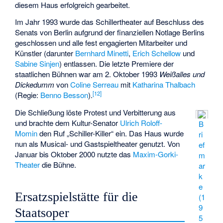
diesem Haus erfolgreich gearbeitet.
Im Jahr 1993 wurde das Schillertheater auf Beschluss des
Senats von Berlin aufgrund der finanziellen Notlage Berlins
geschlossen und alle fest engagierten Mitarbeiter und
Künstler (darunter
Bernhard Minetti
,
Erich Schellow
und
Sabine Sinjen
) entlassen. Die letzte Premiere der
staatlichen Bühnen war am 2. Oktober 1993
Weißalles und
Dickedumm
von
Coline Serreau
mit
Katharina Thalbach
[
12
]
(Regie:
Benno Besson
).
Die Schließung löste Protest und Verbitterung aus
und brachte dem Kultur-Senator
Ulrich Roloff-
B
Momin
den Ruf „Schiller-Killer“ ein. Das Haus wurde
ri
nun als Musical- und Gastspieltheater genutzt. Von
ef
Januar bis Oktober 2000 nutzte das
Maxim-Gorki-
m
Theater
die Bühne.
ar
k
e
Ersatzspielstätte für die
(1
9
Staatsoper
5