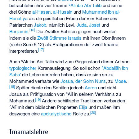
betrachteten ihre vier Imame
ʿAlī ibn Abī Tālib
und seine
drei Söhne
al-Hasan
,
al-Husain
und
Muhammad ibn al-
Hanafīya
als die geistlichen Erben der vier Söhne des
Patriarchen
Jakob
, nämlich Levi,
Juda
,
Josef
und
[
16
]
Benjamin
.
Die Zwölfer-Schiiten gingen noch weiter,
indem sie die
Zwölf Stämme Israels
mit ihren Obmännern
(siehe Sure 5:12) als Präfigurationen der zwölf Imame
[
17
]
interpretierten.
Auch ʿAlī ibn Abī Tālib wird zum Gegenstand dieser Art von
typologischer
Koranauslegung. So soll schon
ʿAbdallāh ibn
Saba'
die Lehre vertreten haben, dass er sich so zu
Mohammed verhalte wie
Josua, der Sohn Nuns
, zu
Mose
.
[
18
]
Später diente den Schiiten jedoch
Aaron
und nicht
Josua als Präfiguration von ʿAlī in seinem Verhältnis zu
[
19
]
Mohammed.
Andere schiitische Traditionen verbanden
ʿAlī mit dem biblischen Propheten
Elija
und maßen ihm
[
20
]
deswegen eine
apokalyptische
Rolle zu.
Imamatslehre