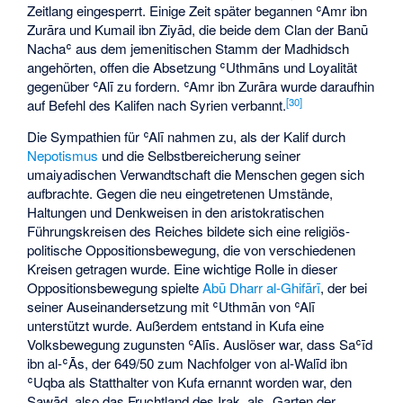
Zeitlang eingesperrt. Einige Zeit später begannen ʿAmr ibn
Zurāra und Kumail ibn Ziyād, die beide dem Clan der Banū
Nachaʿ aus dem jemenitischen Stamm der Madhidsch
angehörten, offen die Absetzung ʿUthmāns und Loyalität
gegenüber ʿAlī zu fordern. ʿAmr ibn Zurāra wurde daraufhin
[
30
]
auf Befehl des Kalifen nach Syrien verbannt.
Die Sympathien für ʿAlī nahmen zu, als der Kalif durch
Nepotismus
und die Selbstbereicherung seiner
umaiyadischen Verwandtschaft die Menschen gegen sich
aufbrachte. Gegen die neu eingetretenen Umstände,
Haltungen und Denkweisen in den aristokratischen
Führungskreisen des Reiches bildete sich eine religiös-
politische Oppositionsbewegung, die von verschiedenen
Kreisen getragen wurde. Eine wichtige Rolle in dieser
Oppositionsbewegung spielte
Abū Dharr al-Ghifārī
, der bei
seiner Auseinandersetzung mit ʿUthmān von ʿAlī
unterstützt wurde. Außerdem entstand in Kufa eine
Volksbewegung zugunsten ʿAlīs. Auslöser war, dass Saʿīd
ibn al-ʿĀs, der 649/50 zum Nachfolger von al-Walīd ibn
ʿUqba als Statthalter von Kufa ernannt worden war, den
Sawād, also das Fruchtland des Irak, als „Garten der