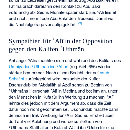
Fatima brach daraufhin den Kontakt zu Abū Bakr
vollständig ab. Sechs Monate später starb sie. ʿAlī leistet
erst nach ihrem Tode Abū Bakr den Treueeid. Damit war
[
29
]
die Nachfolgefrage vorläufig geklärt.
Sympathien für ʿAlī in der Opposition
gegen den Kalifen ʿUthmān
Anhänger ʿAlīs machten sich erst während des Kalifats des
Umaiyaden
ʿUthmān ibn ʿAffān
(reg. 644–656) wieder
stärker bemerkbar. Nach einem Bericht, der auf
asch-
Schaʿbī
zurückgeführt wird, besuchte der Kufier
Dschundub ibn ʿAbdallāh al-Azdī schon zu Beginn von
ʿUthmāns Herrschaft ʿAlī in Medina und bot ihm an, unter
den Menschen in Kufa für ihn Werbung zu machen. ʿAlī
lehnte dies jedoch mit dem Argument ab, dass die Zeit
dafür noch nicht gekommen sei. Dschundub machte dann
dennoch im Irak Werbung für ʿAlīs Sache. Er stieß aber
dort auf viel Ablehnung und wurde schließlich von
ʿUthmāns Statthalter in Kufa al-Walīd ibn ʿUqba für eine