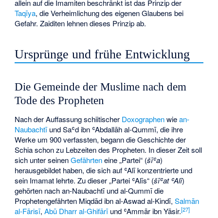
allein auf die Imamiten beschränkt ist das Prinzip der
Taqīya
, die Verheimlichung des eigenen Glaubens bei
Gefahr. Zaiditen lehnen dieses Prinzip ab.
Ursprünge und frühe Entwicklung
Die Gemeinde der Muslime nach dem
Tode des Propheten
Nach der Auffassung schiitischer
Doxographen
wie
an-
Naubachtī
und Saʿd ibn ʿAbdallāh al-Qummī, die ihre
Werke um 900 verfassten, begann die Geschichte der
Schia schon zu Lebzeiten des Propheten. In dieser Zeit soll
sich unter seinen
Gefährten
eine „Partei“ (
šīʿa
)
herausgebildet haben, die sich auf ʿAlī konzentrierte und
sein Imamat lehrte. Zu dieser „Partei ʿAlīs“ (
šīʿat ʿAlī
)
gehörten nach an-Naubachtī und al-Qummī die
Prophetengefährten Miqdād ibn al-Aswad al-Kindī,
Salmān
[
27
]
al-Fārisī
,
Abū Dharr al-Ghifārī
und ʿAmmār ibn Yāsir.