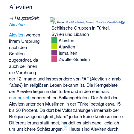
Aleviten
→
Hauptartikel
:
(c)
Karte:
NordNordWest
, Lizenz:
Creative Commons by-sa-3.0 de
Aleviten
Schiitische Gruppen in Türkei,
Syrien und Libanon
Aleviten
werden
Aleviten
ihrem Ursprung
Alawiten
nach den
Ismailiten
Schiiten
Zwölfer-Schiiten
zugeordnet, da
auch bei ihnen
die Verehrung
der 12 Imame und insbesondere von ʿAlī (Aleviten < arab.
ʿalawī
) im religiösen Leben bekannt ist. Die Kerngebiete
der Aleviten liegen in der Türkei und in den ehemals
osmanisch
beherrschten Balkangebieten. Der Anteil der
Aleviten unter den Muslimen in der Türkei beträgt etwa 15
bis 20 Prozent. Da dort bei Volkszählungen innerhalb der
Religionszugehörigkeit „Islam“ jedoch keine konfessionelle
Differenzierung stattfindet, handelt es sich dabei lediglich
[
4
]
um unsichere Schätzungen.
Heute sind Aleviten durch