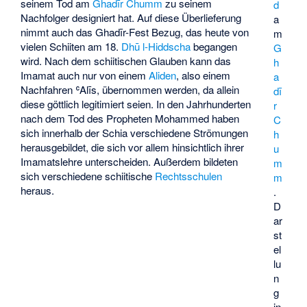
seinem Tod am
Ghadīr Chumm
zu seinem
d
Nachfolger designiert hat. Auf diese Überlieferung
a
nimmt auch das
Ghadīr-Fest
Bezug, das heute von
m
vielen Schiiten am 18.
Dhū l-Hiddscha
begangen
G
wird. Nach dem schiitischen Glauben kann das
h
Imamat auch nur von einem
Aliden
, also einem
a
Nachfahren ʿAlīs, übernommen werden, da allein
dī
diese göttlich legitimiert seien. In den Jahrhunderten
r
nach dem Tod des Propheten Mohammed haben
C
sich innerhalb der Schia verschiedene Strömungen
h
herausgebildet, die sich vor allem hinsichtlich ihrer
u
Imamatslehre unterscheiden. Außerdem bildeten
m
sich verschiedene schiitische
Rechtsschulen
m
heraus.
.
D
ar
st
el
lu
n
g
in