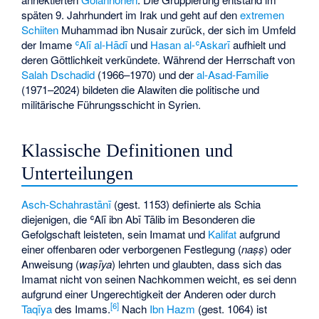
späten 9. Jahrhundert im Irak und geht auf den
extremen
Schiiten
Muhammad ibn Nusair zurück, der sich im Umfeld
der Imame
ʿAlī al-Hādī
und
Hasan al-ʿAskarī
aufhielt und
deren Göttlichkeit verkündete. Während der Herrschaft von
Salah Dschadid
(1966–1970) und der
al-Asad-Familie
(1971–2024) bildeten die Alawiten die politische und
militärische Führungsschicht in Syrien.
Klassische Definitionen und
Unterteilungen
Asch-Schahrastānī
(gest. 1153) definierte als Schia
diejenigen, die ʿAlī ibn Abī Tālib im Besonderen die
Gefolgschaft leisteten, sein Imamat und
Kalifat
aufgrund
einer offenbaren oder verborgenen Festlegung (
naṣṣ
) oder
Anweisung (
waṣīya
) lehrten und glaubten, dass sich das
Imamat nicht von seinen Nachkommen weicht, es sei denn
aufgrund einer Ungerechtigkeit der Anderen oder durch
[
6
]
Taqīya
des Imams.
Nach
Ibn Hazm
(gest. 1064) ist