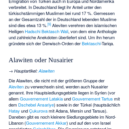
Emigration von Türken auch in Europa und Nordamerika
verbreitet. In Deutschland liegt ihr Anteil unter den
türkischstämmigen Muslimen bei rund 17 %. Gemessen
an der Gesamtzahl der in Deutschland lebenden Muslime
[
5
]
sind dies etwa 13 %.
Aleviten verehren den islamischen
Heiligen
Hadschi Bektasch Wali
, von dem eine Anthologie
und zahlreiche Anekdoten überliefert sind. Um ihn herum
gründete sich der Derwisch-Orden der
Bektaschi
-Tariqa.
Alawiten oder Nusairier
→
Hauptartikel
:
Alawiten
Die Alawiten, die nicht mit der größeren Gruppe der
Aleviten
zu verwechseln sind, werden auch Nusairier
genannt. Ihre Hauptsiedlungsgebiete liegen in Syrien (vor
allem
Gouvernement Latakia
und
Gouvernement Tartus
mit
dem
Dschebel Ansariye
) sowie in der Türkei (hauptsächlich
Hatay
und
Çukurova
mit Adana, Mersin und Tarsus).
Daneben gibt es noch kleinere Siedlungsgebiete im Nord-
Libanon (
Gouvernement Akkar
) und auf den von Israel
annektierten
Golanhöhen
. Die Gruppierung entstand im