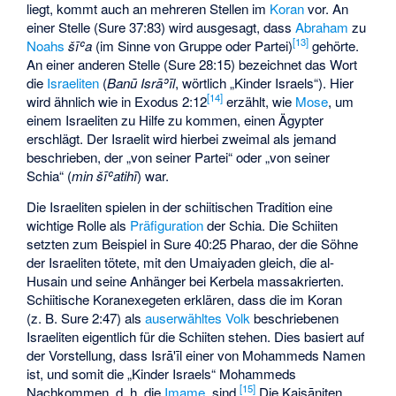
liegt, kommt auch an mehreren Stellen im
Koran
vor. An
einer Stelle (Sure 37:83) wird ausgesagt, dass
Abraham
zu
[
13
]
Noahs
šīʿa
(im Sinne von Gruppe oder Partei)
gehörte.
An einer anderen Stelle (Sure 28:15) bezeichnet das Wort
die
Israeliten
(
Banū Isrāʾīl
, wörtlich „Kinder Israels“). Hier
[
14
]
wird ähnlich wie in Exodus 2:12
erzählt, wie
Mose
, um
einem Israeliten zu Hilfe zu kommen, einen Ägypter
erschlägt. Der Israelit wird hierbei zweimal als jemand
beschrieben, der „von seiner Partei“ oder „von seiner
Schia“ (
min šīʿatihī
) war.
Die Israeliten spielen in der schiitischen Tradition eine
wichtige Rolle als
Präfiguration
der Schia. Die Schiiten
setzten zum Beispiel in Sure 40:25 Pharao, der die Söhne
der Israeliten tötete, mit den Umaiyaden gleich, die al-
Husain und seine Anhänger bei Kerbela massakrierten.
Schiitische Koranexegeten erklären, dass die im Koran
(z. B. Sure 2:47) als
auserwähltes Volk
beschriebenen
Israeliten eigentlich für die Schiiten stehen. Dies basiert auf
der Vorstellung, dass Isrā'īl einer von Mohammeds Namen
ist, und somit die „Kinder Israels“ Mohammeds
[
15
]
Nachkommen, d. h. die
Imame
, sind.
Die Kaisāniten