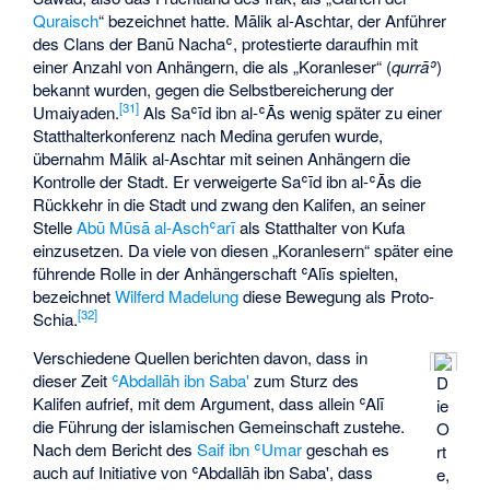
Quraisch
“ bezeichnet hatte. Mālik al-Aschtar, der Anführer
des Clans der Banū Nachaʿ, protestierte daraufhin mit
einer Anzahl von Anhängern, die als „Koranleser“ (
qurrāʾ
)
bekannt wurden, gegen die Selbstbereicherung der
[
31
]
Umaiyaden.
Als Saʿīd ibn al-ʿĀs wenig später zu einer
Statthalterkonferenz nach Medina gerufen wurde,
übernahm Mālik al-Aschtar mit seinen Anhängern die
Kontrolle der Stadt. Er verweigerte Saʿīd ibn al-ʿĀs die
Rückkehr in die Stadt und zwang den Kalifen, an seiner
Stelle
Abū Mūsā al-Aschʿarī
als Statthalter von Kufa
einzusetzen. Da viele von diesen „Koranlesern“ später eine
führende Rolle in der Anhängerschaft ʿAlīs spielten,
bezeichnet
Wilferd Madelung
diese Bewegung als Proto-
[
32
]
Schia.
Verschiedene Quellen berichten davon, dass in
dieser Zeit
ʿAbdallāh ibn Saba'
zum Sturz des
D
Kalifen aufrief, mit dem Argument, dass allein ʿAlī
ie
die Führung der islamischen Gemeinschaft zustehe.
O
Nach dem Bericht des
Saif ibn ʿUmar
geschah es
rt
auch auf Initiative von ʿAbdallāh ibn Saba', dass
e,