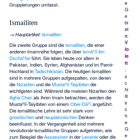
e
Gruppierungen umfasst.
G
e
Ismailiten
bi
et
→
Hauptartikel
:
Ismailiten
e;
V
Die zweite Gruppe sind die
Ismailiten
, die einer
io
anderen Imamreihe folgen, die über
Ismāʿīl ibn
le
Dschaʿfar
führt. Sie leben heute vor allem in
tt
Pakistan, Indien, Syrien, Afghanistan und im Pamir-
:
Hochland in
Tadschikistan
. Die heutigen Ismailiten
s
sind in mehrere Gruppen aufgespalten, von denen
c
die
Nizariten
und die
Mustaʿlī-Taiyibiten
die
hi
wichtigsten sind. Während die meisten Nizariten den
iti
Agha Chan
als ihren Imam betrachten, werden die
s
Mustaʿlī-Taiyibiten von einem
Ober-Dāʿī
angeführt.
c
Die ismailitische Lehre ist sehr stark vom
h
gnostischen
und
neuplatonischen
Denken
e
beeinflusst. In der Vergangenheit sind mehrere
G
revolutionär-ismailitische Gruppen aufgetreten, wie
e
zum Beispiel die
Assassinen
in der
Levante
oder die