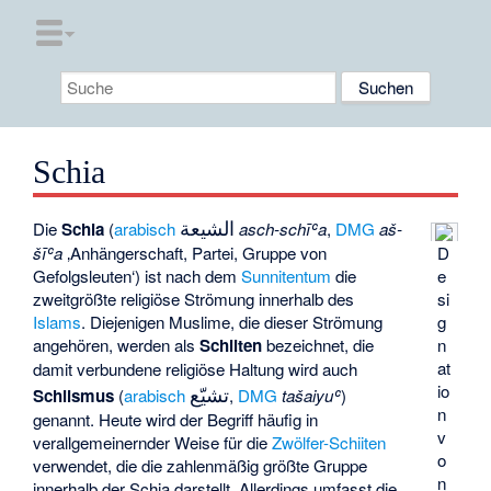
Schia
الشيعة
Die
Schia
(
arabisch
asch-schīʿa
,
DMG
aš-
D
šīʿa
‚Anhängerschaft, Partei, Gruppe von
e
Gefolgsleuten‘) ist nach dem
Sunnitentum
die
si
zweitgrößte religiöse Strömung innerhalb des
g
Islams
. Diejenigen Muslime, die dieser Strömung
n
angehören, werden als
Schiiten
bezeichnet, die
at
damit verbundene religiöse Haltung wird auch
io
تشيّع
Schiismus
(
arabisch
,
DMG
tašaiyuʿ
)
n
genannt. Heute wird der Begriff häufig in
v
verallgemeinernder Weise für die
Zwölfer-Schiiten
o
verwendet, die die zahlenmäßig größte Gruppe
n
innerhalb der Schia darstellt. Allerdings umfasst die