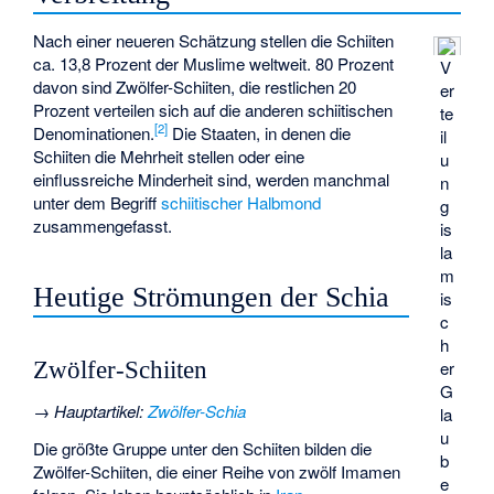
Nach einer neueren Schätzung stellen die Schiiten
ca. 13,8 Prozent der Muslime weltweit. 80 Prozent
V
davon sind Zwölfer-Schiiten, die restlichen 20
er
Prozent verteilen sich auf die anderen schiitischen
te
[
2
]
Denominationen.
Die Staaten, in denen die
il
Schiiten die Mehrheit stellen oder eine
u
einflussreiche Minderheit sind, werden manchmal
n
unter dem Begriff
schiitischer Halbmond
g
zusammengefasst.
is
la
m
Heutige Strömungen der Schia
is
c
h
er
Zwölfer-Schiiten
G
→
Hauptartikel
:
Zwölfer-Schia
la
u
Die größte Gruppe unter den Schiiten bilden die
b
Zwölfer-Schiiten, die einer Reihe von zwölf Imamen
e