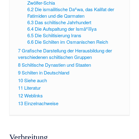
Zwölfer-Schia
6.2
Die ismailitische Daʿwa, das Kalifat der
Fatimiden und die Qarmaten
6.3
Das schiitische Jahrhundert
6.4
Die Aufspaltung der Ismāʿīlīya
6.5
Die Schiitisierung Irans
6.6
Die Schiiten im Osmanischen Reich
7
Grafische Darstellung der Herausbildung der
verschiedenen schiitischen Gruppen
8
Schiitische Dynastien und Staaten
9
Schiiten in Deutschland
10
Siehe auch
11
Literatur
12
Weblinks
13
Einzelnachweise
Verbreitung