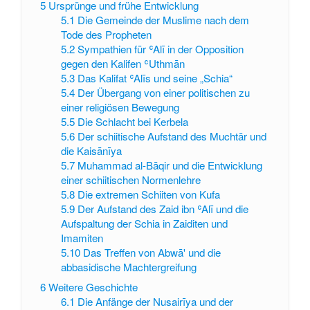
5
Ursprünge und frühe Entwicklung
5.1
Die Gemeinde der Muslime nach dem
Tode des Propheten
5.2
Sympathien für ʿAlī in der Opposition
gegen den Kalifen ʿUthmān
5.3
Das Kalifat ʿAlīs und seine „Schia“
5.4
Der Übergang von einer politischen zu
einer religiösen Bewegung
5.5
Die Schlacht bei Kerbela
5.6
Der schiitische Aufstand des Muchtār und
die Kaisānīya
5.7
Muhammad al-Bāqir und die Entwicklung
einer schiitischen Normenlehre
5.8
Die extremen Schiiten von Kufa
5.9
Der Aufstand des Zaid ibn ʿAlī und die
Aufspaltung der Schia in Zaiditen und
Imamiten
5.10
Das Treffen von Abwā' und die
abbasidische Machtergreifung
6
Weitere Geschichte
6.1
Die Anfänge der Nusairīya und der