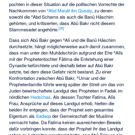
pochten in dieser Situation auf die politischen Vorrechte der
Nachkommen von
ʿAbd Manāf ibn Qusaiy
, zu denen
sowohl die ʿAbd Schams als auch die Banū Hāschim
gehörten, und kritisierten, dass Abū Bakr nicht diesem
[
28
]
Stammesadel angehörte.
Dass sich Abū Bakr gegen ʿAlī und die Banū Hāschim
durchsetzte, hängt möglicherweise auch damit zusammen,
dass man unter den Muhādschirūn aufgrund der Ehe ʿAlīs
mit der Prophetentochter Fātima die Entstehung einer
Dynastie befürchtete und deshalb lieber auf Abū Bakr
setzte, bei dem diese Gefahr nicht bestand. Zu einer
Konfrontation zwischen Abū Bakr, ʿUmar und der
Prophetenfamilie führte wenig später der Streit um das von
Juden bewirtschaftete Landgut des Propheten in Fadak im
nördlichen
Hedschas
. Als dessen Tochter Fatima, Alīs
Frau, Ansprüche auf dieses Landgut erhob, hielten die
beiden ihr entgegen, dass der Prophet sein gesamtes
Eigentum als
Sadaqa
der Gemeinschaft der Muslime
vermacht habe. Da Fatima keinen ausreichenden Beweis
dafür vorbringen konnte, dass der Prophet ihr das Landgut
schon zu Lebzeiten geschenkt hatte, zog Abū Bakr es ein.