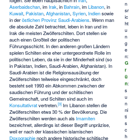
folgen. Sie leben hauptsächlich in
Iran
,
n
Aserbaidschan
, im
Irak
, in
Bahrain
, im
Libanon
, in
sr
Kuwait
,
Pakistan
,
Afghanistan
,
Syrien
,
Indien
sowie
ic
in der
östlichen Provinz
Saudi-Arabiens
. Wenn man
ht
die absolute Zahl betrachtet, leben in Iran und im
u
Irak die meisten Zwölferschiiten. Dort stellen sie
n
auch einen Großteil der politischen
g
Führungsschicht. In den anderen großen Ländern
e
spielen Schiiten eine eher untergeordnete Rolle im
n:
politischen Leben, da sie in der Minderheit sind (so
G
in Pakistan, Indien, Saudi-Arabien, Afghanistan). In
r
Saudi-Arabien ist die Religionsausübung der
ü
Zwölferschiiten teilweise eingeschränkt, doch
n
:
besteht seit 1993 ein Abkommen zwischen der
s
saudischen Führung und der schiitischen
u
Gemeinschaft, und Schiiten sind auch im
n
[
3
]
Konsultativrat
vertreten.
Im Libanon stellen die
ni
Zwölferschiiten etwa 30 % der Bevölkerung. Die
ti
Zwölferschiiten werden auch als
Imamiten
s
bezeichnet, allerdings ist dieser Begriff unpräzise,
c
weil er nach der klassischen islamischen
h
Doxographie
noch andere historische schiitische