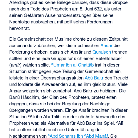
Allerdings gibt es keine Belege darüber, dass diese Gruppe
nach dem Tode des Propheten am 8. Juni 632, als unter
seinen Gefährten Auseinandersetzungen über seine
Nachfolge ausbrachen, mit politischen Forderungen
hervortrat.
Die Gemeinschaft der Muslime drohte zu diesem Zeitpunkt
auseinanderzubrechen, weil die medinischen
Ansār
die
Forderung erhoben, dass sich Ansār und
Quraisch
trennen
sollten und eine jede Gruppe für sich einen Befehlshaber
(
amīr
) wählen sollte.
ʿUmar ibn al-Chattāb
trat in dieser
Situation strikt gegen jede Teilung der Gemeinschaft ein,
leistete in einer Überraschungsaktion
Abū Bakr
den Treueid
und forderte die Anwesenden auf, es ihm gleichzutun. Viele
Ansār weigerten sich zunächst, Abū Bakr zu huldigen. Die
Banū Hāschim
, der Clan des Propheten, protestierten
dagegen, dass sie bei der Regelung der Nachfolge
übergangen worden waren. Einige Ansār brachten in dieser
Situation ʿAlī ibn Abī Tālib, der der nächste Verwandte des
Propheten war, als Alternative für Abū Bakr ins Spiel. ʿAlī
hatte offensichtlich auch die Unterstützung der
Nachkommen von
ʿAbd Schams ibn ʿAbd Manāf
. Sie