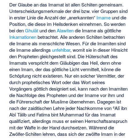
Der Glaube an das Imamat ist allen Schiiten gemeinsam.
Unterscheidungsmerkmale der drei bzw. vier Gruppen sind
in erster Linie die Anzahl der „anerkannten“
Imame
und die
Position, die diese im Heilsdenken einnehmen. So werden
bei den
Ghulāt
und den
Alawiten
die Imame als göttliche
Inkarnationen
betrachtet. Alle anderen Schiiten betrachten
die Imame als menschliche Wesen. Für die Imamiten sind
die Imame allerdings
unfehlbar
, womit sie in dieser Hinsicht
den Propheten gleichgestellt sind. Die Hüterschaft des
Imamats verspricht dem Gläubigen das Heil, denn ohne
einen Imam, der das göttliche Licht vermittelt, könne die
Schöpfung nicht existieren. Nur ein solcher Vermittler, der
durch prophetisches Wort oder das Wort seines
Vorgängers göttlich designiert sei, kann nach den Imamiten
die Nachfolge des Propheten und der Imame vor ihm und
die Führerschaft der Muslime übernehmen. Dagegen ist
nach der zaiditischen Lehre jeder Nachkomme von ʿAlī ibn
Abī Tālib und Fatima bint Muhammad für das Imamat
qualifiziert, allerdings muss er seinen Herrschaftsanspruch
mit der Waffe in der Hand durchsetzen. Während die
Zwölfer-Schiiten lehren, dass sich der zwölfte Imam in der