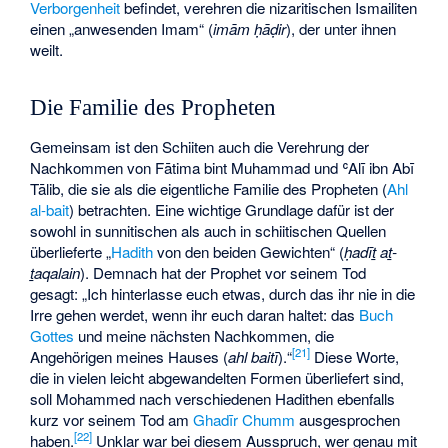
Verborgenheit
befindet, verehren die nizaritischen Ismailiten
einen „anwesenden Imam“ (
imām ḥāḍir
), der unter ihnen
weilt.
Die Familie des Propheten
Gemeinsam ist den Schiiten auch die Verehrung der
Nachkommen von
Fātima bint Muhammad
und ʿAlī ibn Abī
Tālib, die sie als die eigentliche Familie des Propheten (
Ahl
al-bait
) betrachten. Eine wichtige Grundlage dafür ist der
sowohl in sunnitischen als auch in schiitischen Quellen
überlieferte „
Hadith
von den beiden Gewichten“ (
ḥadīṯ aṯ-
ṯaqalain
). Demnach hat der Prophet vor seinem Tod
gesagt: „Ich hinterlasse euch etwas, durch das ihr nie in die
Irre gehen werdet, wenn ihr euch daran haltet: das
Buch
Gottes
und meine nächsten Nachkommen, die
[
21
]
Angehörigen meines Hauses (
ahl baitī
).“
Diese Worte,
die in vielen leicht abgewandelten Formen überliefert sind,
soll Mohammed nach verschiedenen Hadithen ebenfalls
kurz vor seinem Tod am
Ghadīr Chumm
ausgesprochen
[
22
]
haben.
Unklar war bei diesem Ausspruch, wer genau mit