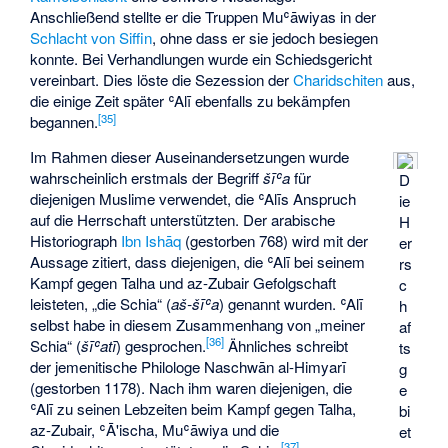
Anschließend stellte er die Truppen Muʿāwiyas in der
Schlacht von Siffin
, ohne dass er sie jedoch besiegen
konnte. Bei Verhandlungen wurde ein Schiedsgericht
vereinbart. Dies löste die Sezession der
Charidschiten
aus,
die einige Zeit später ʿAlī ebenfalls zu bekämpfen
[
35
]
begannen.
Im Rahmen dieser Auseinandersetzungen wurde
wahrscheinlich erstmals der Begriff
šīʿa
für
D
diejenigen Muslime verwendet, die ʿAlīs Anspruch
ie
auf die Herrschaft unterstützten. Der arabische
H
Historiograph
Ibn Ishāq
(gestorben 768) wird mit der
er
Aussage zitiert, dass diejenigen, die ʿAlī bei seinem
rs
Kampf gegen Talha und az-Zubair Gefolgschaft
c
leisteten, „die Schia“ (
aš-šīʿa
) genannt wurden. ʿAlī
h
selbst habe in diesem Zusammenhang von „meiner
af
[
36
]
Schia“ (
šīʿatī
) gesprochen.
Ähnliches schreibt
ts
der jemenitische Philologe Naschwān al-Himyarī
g
(gestorben 1178). Nach ihm waren diejenigen, die
e
ʿAlī zu seinen Lebzeiten beim Kampf gegen Talha,
bi
az-Zubair, ʿĀ'ischa, Muʿāwiya und die
et
[
37
]