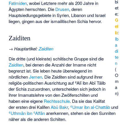
bi
Fatimiden
, wobei Letztere mehr als 200 Jahre in
et
Ägypten herrschten. Die
Drusen
, deren
e;
Hauptsiedlungsgebiete in Syrien, Libanon und Israel
G
liegen, gingen aus der ismailitischen Schia hervor.
el
b
:
Zaiditen
Ib
a
→
Hauptartikel
:
Zaiditen
di
te
Die dritte (und kleinste) schiitische Gruppe sind die
n
Zaiditen
, bei denen die Anzahl der Imame nicht
(
begrenzt ist. Sie leben heute überwiegend im
O
nördlichen
Jemen
. Die Zaiditen sind aufgrund ihrer
m
religiös-politischen Ausrichtung auf ʿAlī ibn Abī Tālib
a
der Schia zuzuordnen, unterscheiden sich jedoch in
n)
ihrer Imamatslehre von den Zwölferschiiten und
haben eine eigene
Rechtsschule
. Da sie das Kalifat
der ersten drei Kalifen
Abū Bakr
,
ʿUmar ibn al-Chattāb
und
ʿUthmān ibn ʿAffān
anerkennen, stehen sie den Sunniten
näher als die anderen Schiiten.