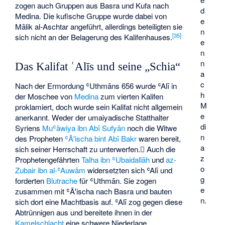
zogen auch Gruppen aus Basra und Kufa nach
d
Medina. Die kufische Gruppe wurde dabei von
e
Mālik al-Aschtar angeführt, allerdings beteiligten sie
n
[
35
]
sich nicht an der Belagerung des Kalifenhauses.
e
n
n
Das Kalifat ʿAlīs und seine „Schia“
a
c
Nach der Ermordung ʿUthmāns 656 wurde ʿAlī in
h
der Moschee von
Medina
zum vierten Kalifen
M
proklamiert, doch wurde sein Kalifat nicht allgemein
e
anerkannt. Weder der umaiyadische Statthalter
di
Syriens
Muʿāwiya ibn Abī Sufyān
noch die Witwe
n
des Propheten
ʿĀ'ischa bint Abī Bakr
waren bereit,
a
sich seiner Herrschaft zu unterwerfen. ِAuch die
z
Prophetengefährten
Talha ibn ʿUbaidallāh
und
az-
o
Zubair ibn al-ʿAuwām
widersetzten sich ʿAlī und
g
forderten
Blutrache
für ʿUthmān. Sie zogen
e
zusammen mit ʿĀ'ischa nach Basra und bauten
n.
sich dort eine Machtbasis auf. ʿAlī zog gegen diese
Abtrünnigen aus und bereitete ihnen in der
Kamelschlacht
eine schwere Niederlage.