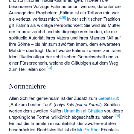
besonderen Vorzüge Fātimas betont werden, darunter die
Aussage des Propheten: „Fātima ist ein Teil von mir; wer
[
25
]
sie verletzt, verletzt mich.“
In der schiitischen Tradition
gilt Fātima als wichtige Persönlichkeit: Sie wird als Mutter
der Imame verehrt und als diejenige verstanden, die die
spirituelle Autorität ihres Vaters und ihres Mannes ʿAlī auf
ihre Söhne – bis hin zum zwölften Imam, dem erwarteten
Mahdī – überträgt. Damit wurde Fātima zu einer zentralen
Identifikationsfigur der schiitischen Gemeinschaft und zu
einer Fürsprecherin, welche die Gläubigen auf dem Weg
[
24
]
zum Heil leiten soll.
Normenlehre
Allen Schiiten gemeinsam ist der Zusatz zum
Gebetsruf
:
„Auf zum besten Tun!“ (
ḥaiya ʿalā ḫair al-ʿamal
). Schiiten
werfen dem zweiten Kalifen
Umar ibn al-Chattab
vor, diese
[
26
]
ursprüngliche Formel willkürlich abgeschafft zu haben.
Ein auf die Imamiten einschließlich der Zwölfer-Schiiten
beschränktes Rechtsinstitut ist die
Mutʿa-Ehe
. Ebenfalls