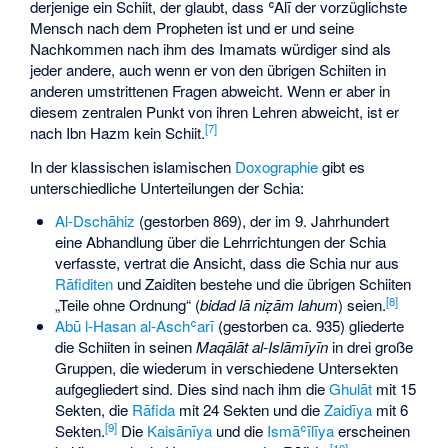
derjenige ein Schiit, der glaubt, dass ʿAlī der vorzüglichste
Mensch nach dem Propheten ist und er und seine
Nachkommen nach ihm des Imamats würdiger sind als
jeder andere, auch wenn er von den übrigen Schiiten in
anderen umstrittenen Fragen abweicht. Wenn er aber in
diesem zentralen Punkt von ihren Lehren abweicht, ist er
[
7
]
nach Ibn Hazm kein Schiit.
In der klassischen islamischen
Doxographie
gibt es
unterschiedliche Unterteilungen der Schia:
Al-Dschāhiz
(gestorben 869), der im 9. Jahrhundert
eine Abhandlung über die Lehrrichtungen der Schia
verfasste, vertrat die Ansicht, dass die Schia nur aus
Rāfiditen
und Zaiditen bestehe und die übrigen Schiiten
[
8
]
„Teile ohne Ordnung“ (
bidad lā niẓām lahum
) seien.
Abū l-Hasan al-Aschʿarī
(gestorben ca. 935) gliederte
die Schiiten in seinen
Maqālāt al-Islāmīyīn
in drei große
Gruppen, die wiederum in verschiedene Untersekten
aufgegliedert sind. Dies sind nach ihm die
Ghulāt
mit 15
Sekten, die
Rāfida
mit 24 Sekten und die
Zaidīya
mit 6
[
9
]
Sekten.
Die
Kaisānīya
und die
Ismāʿīlīya
erscheinen
[
10
]