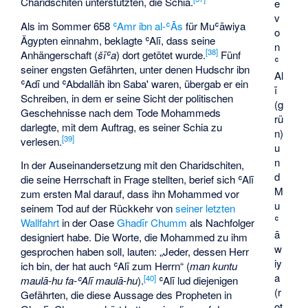
Charidschiten unterstützten, die Schia.
e
v
Als im Sommer 658
ʿAmr ibn al-ʿĀs
für Muʿāwiya
o
Ägypten einnahm, beklagte ʿAlī, dass seine
n
[
38
]
Anhängerschaft (
šīʿa
) dort getötet wurde.
Fünf
ʿ
seiner engsten Gefährten, unter denen
Hudschr ibn
Al
ʿAdī
und ʿAbdallāh ibn Saba' waren, übergab er ein
ī
Schreiben, in dem er seine Sicht der politischen
(g
Geschehnisse nach dem Tode Mohammeds
rü
darlegte, mit dem Auftrag, es seiner Schia zu
n)
[
39
]
verlesen.
u
n
In der Auseinandersetzung mit den Charidschiten,
d
die seine Herrschaft in Frage stellten, berief sich ʿAlī
M
zum ersten Mal darauf, dass ihn Mohammed vor
u
seinem Tod auf der Rückkehr von
seiner letzten
ʿ
Wallfahrt
in der Oase
Ghadīr Chumm
als Nachfolger
ā
designiert habe. Die Worte, die Mohammed zu ihm
w
gesprochen haben soll, lauten: „Jeder, dessen Herr
iy
ich bin, der hat auch ʿAlī zum Herrn“ (
man kuntu
a
[
40
]
maulā-hu fa-ʿAlī maulā-hu
).
ʿAlī lud diejenigen
(r
Gefährten, die diese Aussage des Propheten in
ot