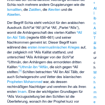
ʿ
Schia noch mehrere andere Gruppierungen wie die
Al
Ismailiten
, die
Zaiditen
, die
Aleviten
und die
ī
Alawiten
.
ib
Der Begriff Schia steht verkürzt für den arabischen
n
Ausdruck
Schīʿat ʿAlī
(
šīʿat ʿAlī
, „Partei ʿAlīs“),
A
womit die Anhängerschaft des vierten Kalifen
ʿAlī
bī
ibn Abī Tālib
(regierte 656–661) und seiner
T
Nachkommen gemeint ist. Dieser Begriff kam
āl
während des
ersten innermuslimischen Krieges
auf,
ib
der zeitgleich mit ʿAlīs Kalifat stattfand, und
d
unterschied ʿAlīs Anhänger von der
Schīʿat
ur
ʿUthmān
, den Anhängern des ermordeten dritten
c
Kalifen
ʿUthmān ibn ʿAffān
, die sich gegen ʿAlī
h
[
1
]
stellten.
Schiiten betrachten ʿAlī ibn Abī Tālib, der
M
auch Schwiegersohn und Vetter des islamischen
o
Propheten Mohammed
war, als dessen
h
rechtmäßigen Nachfolger und verehren ihn als ihren
a
ersten
Imam
. Eine der wichtigsten Grundlagen für
m
ʿAlīs Vorzugsstellung bei den Schiiten ist die
m
Überlieferung, wonach ihn der Prophet kurz vor
e