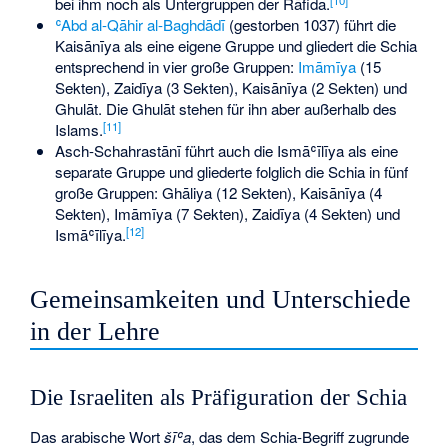
bei ihm noch als Untergruppen der Rāfida.
ʿAbd al-Qāhir al-Baghdādī
(gestorben 1037) führt die
Kaisānīya als eine eigene Gruppe und gliedert die Schia
entsprechend in vier große Gruppen:
Imāmīya
(15
Sekten), Zaidīya (3 Sekten), Kaisānīya (2 Sekten) und
Ghulāt. Die Ghulāt stehen für ihn aber außerhalb des
[
11
]
Islams.
Asch-Schahrastānī führt auch die Ismāʿīlīya als eine
separate Gruppe und gliederte folglich die Schia in fünf
große Gruppen: Ghāliya (12 Sekten), Kaisānīya (4
Sekten),
Imāmīya
(7 Sekten), Zaidīya (4 Sekten) und
[
12
]
Ismāʿīlīya.
Gemeinsamkeiten und Unterschiede
in der Lehre
Die Israeliten als Präfiguration der Schia
Das arabische Wort
šīʿa
, das dem Schia-Begriff zugrunde