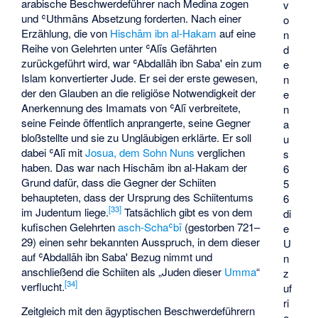
arabische Beschwerdeführer nach Medina zogen
v
und ʿUthmāns Absetzung forderten. Nach einer
o
Erzählung, die von
Hischām ibn al-Hakam
auf eine
n
Reihe von Gelehrten unter ʿAlīs Gefährten
d
zurückgeführt wird, war ʿAbdallāh ibn Saba' ein zum
e
Islam konvertierter Jude. Er sei der erste gewesen,
n
der den Glauben an die religiöse Notwendigkeit der
e
Anerkennung des Imamats von ʿAlī verbreitete,
n
seine Feinde öffentlich anprangerte, seine Gegner
a
bloßstellte und sie zu Ungläubigen erklärte. Er soll
u
dabei ʿAlī mit
Josua, dem Sohn Nuns
verglichen
s
haben. Das war nach Hischām ibn al-Hakam der
6
Grund dafür, dass die Gegner der Schiiten
5
behaupteten, dass der Ursprung des Schiitentums
6
[
33
]
im Judentum liege.
Tatsächlich gibt es von dem
di
kufischen Gelehrten
asch-Schaʿbī
(gestorben 721–
e
29) einen sehr bekannten Ausspruch, in dem dieser
U
auf ʿAbdallāh ibn Saba' Bezug nimmt und
n
anschließend die Schiiten als „Juden dieser
Umma
“
z
[
34
]
verflucht.
uf
ri
Zeitgleich mit den ägyptischen Beschwerdeführern
e