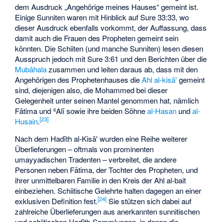
dem Ausdruck „Angehörige meines Hauses“ gemeint ist.
Einige Sunniten waren mit Hinblick auf Sure 33:33, wo
dieser Ausdruck ebenfalls vorkommt, der Auffassung, dass
damit auch die Frauen des Propheten gemeint sein
könnten. Die Schiiten (und manche Sunniten) lesen diesen
Ausspruch jedoch mit Sure 3:61 und den Berichten über die
Mubāhala
zusammen und leiten daraus ab, dass mit den
Angehörigen des Prophetenhauses die
Ahl al-kisā'
gemeint
sind, diejenigen also, die Mohammed bei dieser
Gelegenheit unter seinen Mantel genommen hat, nämlich
Fātima und ʿAlī sowie ihre beiden Söhne
al-Hasan
und
al-
[
23
]
Husain
.
Nach dem Hadīth al-Kisā' wurden eine Reihe weiterer
Überlieferungen – oftmals von prominenten
umayyadischen Tradenten – verbreitet, die andere
Personen neben
Fātima
, der Tochter des Propheten, und
ihrer unmittelbaren Familie in den Kreis der Ahl al-bait
einbeziehen. Schiitische Gelehrte halten dagegen an einer
[
24
]
exklusiven Definition fest.
Sie stützen sich dabei auf
zahlreiche Überlieferungen aus anerkannten sunnitischen
und schiitischen Hadīth-Sammlungen, in denen die