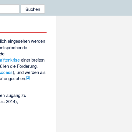
tlich eingesehen werden
entsprechende
de.
riftenkrise
einer breiten
üllen die Forderung,
Access
), und werden als
[
2
]
tur angesehen.
 den Zugang zu
bis 2014),