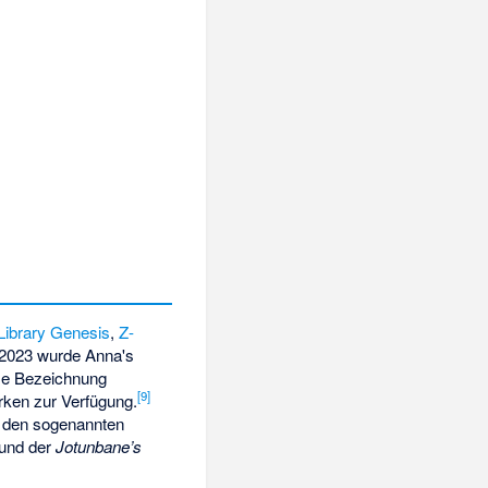
Library Genesis
,
Z-
2023 wurde Anna's
se Bezeichnung
[
9
]
rken zur Verfügung.
er den sogenannten
und der
Jotunbane’s