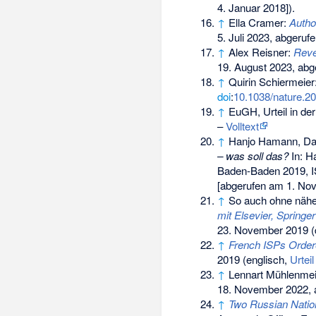
4. Januar 2018]).
↑
Ella Cramer:
Author
5. Juli 2023,
abgerufe
↑
Alex Reisner:
Reve
19. August 2023,
abge
↑
Quirin Schiermeier
doi
:
10.1038/nature.2
↑
EuGH, Urteil in de
–
Volltext
↑
Hanjo Hamann, Dan
– was soll das?
In: H
Baden-Baden 2019,
[abgerufen am 1. No
↑
So auch ohne näh
mit Elsevier, Springe
23. November 2019
(
↑
French ISPs Order
2019
(englisch,
Urteil
↑
Lennart Mühlenme
18. November 2022,
↑
Two Russian Natio