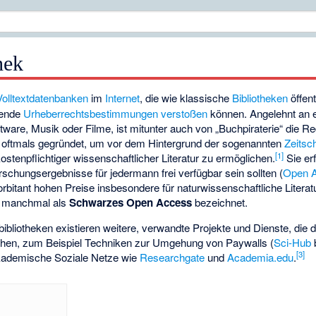
hek
Volltextdatenbanken
im
Internet
, die wie klassische
Bibliotheken
öffen
tende
Urheberrechtsbestimmungen verstoßen
können. Angelehnt an 
ware, Musik oder Filme, ist mitunter auch von „Buchpiraterie“ die Re
 oftmals gegründet, um vor dem Hintergrund der sogenannten
Zeitsch
[
1
]
 kostenpflichtiger wissenschaftlicher Literatur zu ermöglichen.
Sie erf
orschungsergebnisse für jedermann frei verfügbar sein sollten (
Open 
xorbitant hohen Preise insbesondere für naturwissenschaftliche Litera
n manchmal als
Schwarzes Open Access
bezeichnet.
bliotheken existieren weitere, verwandte Projekte und Dienste, die
lichen, zum Beispiel Techniken zur Umgehung von Paywalls (
Sci-Hub
[
3
]
akademische Soziale Netze wie
Researchgate
und
Academia.edu
.