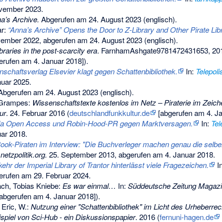
ovember 2023
.
a’s Archive.
Abgerufen am 24. August 2023
(englisch).
ar:
“Anna’s Archive” Opens the Door to Z-Library and Other Pirate Libr
ember 2022,
abgerufen am 24. August 2023
(englisch).
braries in the post-scarcity era
. FarnhamAshgate9781472431653, 20
erufen am 4. Januar 2018]).
schaftsverlag Elsevier klagt gegen Schattenbibliothek.
In:
Telepoli
nuar 2025
.
bgerufen am 24. August 2023
(englisch).
 Grampes:
Wissenschaftstexte kostenlos im Netz – Piraterie im Zeic
ur
. 24. Februar 2016 (
deutschlandfunkkultur.de
[abgerufen am 4. Ja
lla Open Access und Robin-Hood-PR gegen Marktversagen.
In:
Tel
uar 2018
.
ook-Piraten im Interview: "Die Buchverleger machen genau die selben
:
netzpolitik.org.
25. September 2013,
abgerufen am 4. Januar 2018
.
ehr der Imperial Library of Trantor hinterlässt viele Fragezeichen.
I
rufen am 29. Februar 2024
.
ch, Tobias Kniebe:
Es war einmal…
In:
Süddeutsche Zeitung Magaz
abgerufen am 4. Januar 2018]).
 Eric, W.:
Nutzung einer "Schattenbibliothek" im Licht des Urheberrec
piel von Sci-Hub - ein Diskussionspapier
. 2016 (
fernuni-hagen.de