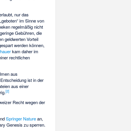
erlaubt, nur das
 „geboten“ im Sinne von
theken regelmäßig nicht
 geringe Gebühren, die
n geldwerten Vorteil
ngespart werden können,
nhauer
kam daher im
iner rechtlichen
ilmen aus
Entscheidung ist in der
teien aus einer
[
2
]
ig.
weizer Recht wegen der
nd
Springer Nature
an,
brary Genesis zu sperren.