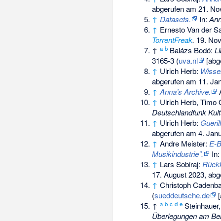
abgerufen am 21. N
↑
Datasets.
In:
Ann
↑
Ernesto Van der S
TorrentFreak
.
19. Nov
a
b
↑
Balázs Bodó:
Li
3165-3
(
uva.nl
[abg
↑
Ulrich Herb:
Wissen
abgerufen am 11. Ja
↑
Anna’s Archive.
A
↑
Ulrich Herb, Timo
Deutschlandfunk Kult
↑
Ulrich Herb:
Gueri
abgerufen am 4. Jan
↑
Andre Meister:
E-B
Musikindustrie".
In
↑
Lars Sobiraj:
Rückk
17. August 2023,
abge
↑
Christoph Cadenba
(
sueddeutsche.de
[
a
b
c
d
e
↑
Steinhauer,
Überlegungen am Beis