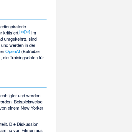
dienpiraterie.
[
14
]
[
15
]
kritisiert.
Im
nd umgekehrt), sind
r und werden in der
den
OpenAI
(Betreiber
 die Trainingsdaten für
rechtigter und werden
orden. Beispielsweise
 von einem New Yorker
eilt. Die Diskussion
reaming von Filmen aus