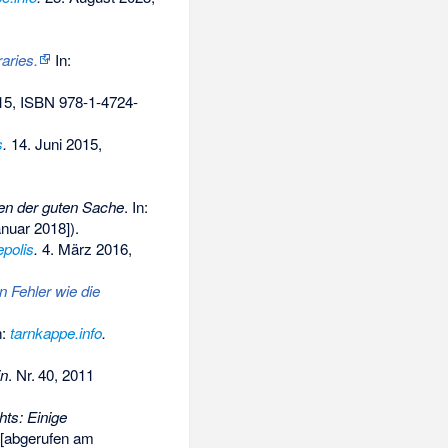
aries.
In:
15,
ISBN 978-1-4724-
s
.
14. Juni 2015,
hen der guten Sache
. In:
nuar 2018]).
epolis
.
4. März 2016,
 Fehler wie die
n:
tarnkappe.info
.
in
.
Nr.
40
, 2011
hts: Einige
[abgerufen am