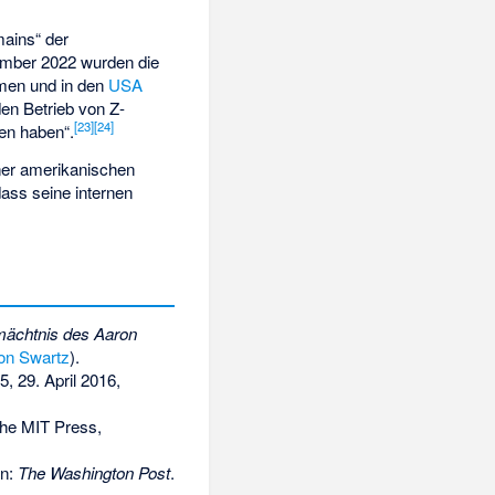
ains“ der
vember 2022 wurden die
en und in den
USA
den Betrieb von Z-
[
23
]
[
24
]
ten haben“.
ner amerikanischen
dass seine internen
rmächtnis des Aaron
on Swartz
).
5
, 29. April 2016,
The MIT Press,
In:
The Washington Post
.