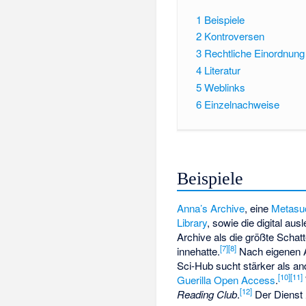
1
Beispiele
2
Kontroversen
3
Rechtliche Einordnung
4
Literatur
5
Weblinks
6
Einzelnachweise
Beispiele
Anna’s Archive
, eine
Metasu
Library
, sowie die digital au
Archive als die größte Schat
[
7
]
[
8
]
innehatte.
Nach eigenen 
Sci-Hub sucht stärker als an
[
10
]
[
11
]
Guerilla Open Access
.
[
12
]
Reading Club
.
Der Dienst