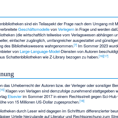
nbibliotheken sind ein Teilaspekt der Frage nach dem Umgang mit Me
verbreitete
Geschäftsmodelle
von
Verlegern
in Frage und werden dafür 
liotheken (die wirtschaftlich teilweise vom Verlagswesen abhängen u
neller, einfacher zugänglich, umfangreicher ausgestattet und günstige
[
7
]
ung des Bibliothekswesens wahrgenommen.
Im Sommer 2023 wur
Anbieter von
Large-Language-Model
-Diensten von Autoren beschuldigt,
[
16
]
[
17
]
aus Schattenbibliotheken wie Z-Library bezogen zu haben.
dnung
en das Urheberrecht der Autoren bzw. der Verleger oder sonstiger Be
[
15
]
Klagen von Verlagen sind demzufolge zunehmend stattgegeben w
rlag
Elsevier
im Sommer 2017 in einem Rechtsstreit gegen Sci-Hub
[
18
]
öhe von 15 Millionen US-Dollar zugesprochen.
iotheken durch Leser wird dagegen im Schrifttum differenzierter beurt
lägiger Urteile hierzulande auf Literatur und Rechtsprechung zum St