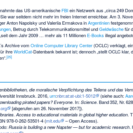
gnahmte das US-amerikanische
FBI
ein Netzwerk aus „circa 249 Dom
. Sie war seitdem nicht mehr im freien Internet erreichbar. Am 3. No
ger Anton Napolsky und Valeriia Ermakova in
Argentinien
festgenomm
zungen
, Betrug durch Telekommunikationsmittel und
Geldwäsche
für 
n „seit dem Jahr 2009 … mehr als 11 Millionen
E-Books
illegal angebo
a’s Archive vom
Online Computer Library Center
(OCLC) verklagt, ei
 für ihre
WorldCat
-Datenbank bekannt ist; dennoch „stellt OCLC klar, 
[
25
]
en“.
enbibliotheken, die moralische Verpflichtung des Teilens und das Ve
iversität Innsbruck. 2016,
urn
:
nbn:at:at-ubi:1-5012
(siehe auch:
Aar
ownloading pirated papers? Everyone
. In:
Science
.
Band
352
,
Nr.
628
.org
[abgerufen am 26. November 2017]).
braries. Access to educational materials in global higher education
. 
BN 978-0-262-53501-4
(
mit.edu
– Open Access).
Bodo:
Russia is building a new Napster — but for academic research
. 