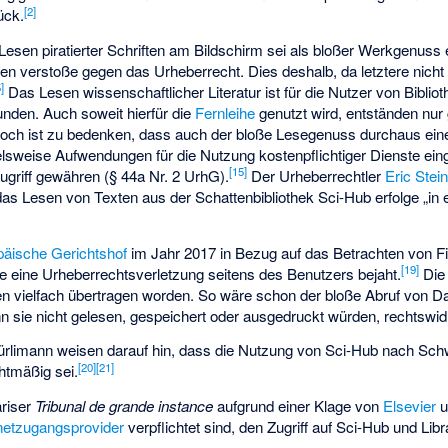
[
2
]
ück.
 Lesen piratierter Schriften am Bildschirm sei als bloßer Werkgenuss 
n verstoße gegen das Urheberrecht. Dies deshalb, da letztere nicht
5
]
Das Lesen wissenschaftlicher Literatur ist für die Nutzer von Biblio
nden. Auch soweit hierfür die
Fernleihe
genutzt wird, entständen nur
doch ist zu bedenken, dass auch der bloße Lesegenuss durchaus eine
pielsweise Aufwendungen für die Nutzung kostenpflichtiger Dienste ei
[
15
]
zugriff gewähren (§ 44a Nr. 2 UrhG).
Der Urheberrechtler
Eric Stei
s Lesen von Texten aus der Schattenbibliothek Sci-Hub erfolge „in e
päische Gerichtshof
im Jahr 2017 in Bezug auf das Betrachten von F
[
19
]
e eine Urheberrechtsverletzung seitens des Benutzers bejaht.
Die 
en vielfach übertragen worden. So wäre schon der bloße Abruf von Da
n sie nicht gelesen, gespeichert oder ausgedruckt würden, rechtswidr
rlimann weisen darauf hin, dass die Nutzung von Sci-Hub nach Sch
[
20
]
[
21
]
htmäßig sei.
ariser
Tribunal de grande instance
aufgrund einer Klage von
Elsevier
u
rnetzugangsprovider
verpflichtet sind, den Zugriff auf Sci-Hub und Li