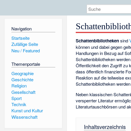
Schattenbibliot
Navigation
Startseite
Schattenbibliotheken
sind
Zufällige Seite
können und dabei gegen gel
Neu / Featured
Handlungen in Bezug auf Soft
Schattenbibliotheken werden
Themenportale
Öffentlichkeit den Zugriff zu
dass öffentlich finanzierte F
Geographie
Reaktion auf die teilweise e
Geschichte
Schattenbibliotheken werde
Religion
Gesellschaft
Neben klassischen Schattenbi
Sport
versperrter Literatur ermög
Technik
Literaturtauschbörsen und 
Kunst und Kultur
Wissenschaft
Inhaltsverzeichnis