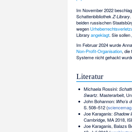
Im November 2022 beschla
Schattenbibliothek
Z-Library
beiden russischen Staatsbür
wegen
Urheberrechtsverlet
Library
angeklagt
. Sie solle
Im Februar 2024 wurde Ann
Non-Profit-Organisation
, die
Systeme nicht gehackt wurd
Literatur
Michaela Rossini:
Schatt
Swartz
. Masterarbeit, Un
John Bohannon:
Who’s d
S.
508–512
(
sciencemag
Joe Karaganis:
Shadow li
Cambridge, MA 2018,
IS
Joe Karaganis, Balazs 