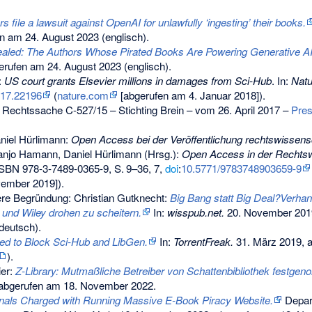
s file a lawsuit against OpenAI for unlawfully ‘ingesting’ their books.
n am 24. August 2023
(englisch).
aled: The Authors Whose Pirated Books Are Powering Generative AI
rufen am 24. August 2023
(englisch).
:
US court grants Elsevier millions in damages from Sci-Hub
. In:
Natu
017.22196
(
nature.com
[abgerufen am 4. Januar 2018]).
r Rechtssache C-527/15 – Stichting Brein – vom 26. April 2017 –
Pres
iel Hürlimann:
Open Access bei der Veröffentlichung rechtswissensch
anjo Hamann, Daniel Hürlimann (Hrsg.):
Open Access in der Rechts
ISBN 978-3-7489-0365-9
,
S.
9–36, 7
,
doi
:
10.5771/9783748903659-9
vember 2019]).
ere Begründung:
Christian Gutknecht:
Big Bang statt Big Deal?Verha
r und Wiley drohen zu scheitern.
In:
wisspub.net.
20. November 201
deutsch).
ed to Block Sci-Hub and LibGen.
In:
TorrentFreak.
31. März 2019,
a
).
ier:
Z-Library: Mutmaßliche Betreiber von Schattenbibliothek festge
abgerufen am 18. November 2022
.
nals Charged with Running Massive E-Book Piracy Website.
Depart