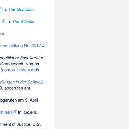
In:
The Guardian
.
.
In:
The Atlantic
.
re
.
semitteilung Nr. 40/17
aftlicher Fachliteratur
wissenschaft
. Nomos,
(
nomos-elibrary.de
ndlungen in der Schweiz
9,
abgerufen am
bgerufen am 3. April
nommen.
In:
Golem.
ment of Justice. U.S.