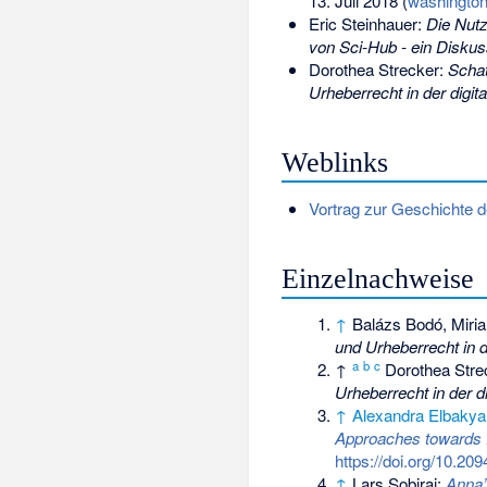
13. Juli 2018 (
washingto
Eric Steinhauer:
Die Nutz
von Sci-Hub - ein Diskus
Dorothea Strecker:
Schat
Urheberrecht in der digit
Weblinks
Vortrag zur Geschichte d
Einzelnachweise
↑
Balázs Bodó, Miri
und Urheberrecht in d
a
b
c
↑
Dorothea Stre
Urheberrecht in der di
↑
Alexandra Elbakya
Approaches towards 
https://doi.org/10.20
↑
Lars Sobiraj:
Anna’