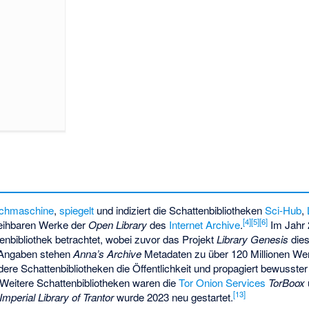
chmaschine
,
spiegelt
und indiziert die Schattenbibliotheken
Sci-Hub
,
[
4
]
[
5
]
[
6
]
sleihbaren Werke der
Open Library
des
Internet Archive
.
Im Jahr 
tenbibliothek betrachtet, wobei zuvor das Projekt
Library Genesis
die
Angaben stehen
Anna’s Archive
Metadaten zu über 120 Millionen We
dere Schattenbibliotheken die Öffentlichkeit und propagiert bewusst
Weitere Schattenbibliotheken waren die
Tor Onion Services
TorBoox
[
13
]
Imperial Library of Trantor
wurde 2023 neu gestartet.