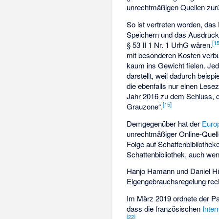
unrechtmäßigen Quellen zur
So ist vertreten worden, das
Speichern und das Ausdrucke
[
1
§ 53 II 1 Nr. 1 UrhG wären.
mit besonderen Kosten verbu
kaum ins Gewicht fielen. Je
darstellt, weil dadurch beis
die ebenfalls nur einen Lese
Jahr 2016 zu dem Schluss, da
[
15
]
Grauzone“.
Demgegenüber hat der
Euro
unrechtmäßiger Online-Quell
Folge auf Schattenbibliothek
Schattenbibliothek, auch wen
Hanjo Hamann und Daniel Hü
Eigengebrauchsregelung rec
Im März 2019 ordnete der P
dass die französischen
Inte
[
22
]