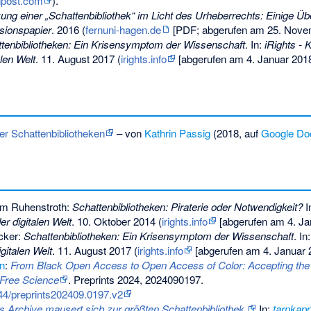
npost.com
).
ung einer „Schattenbibliothek“ im Licht des Urheberrechts: Einige Ü
sionspapier
. 2016 (
fernuni-hagen.de
[PDF; abgerufen am 25. Novem
tenbibliotheken: Ein Krisensymptom der Wissenschaft
. In:
iRights - K
alen Welt
. 11. August 2017 (
irights.info
[abgerufen am 4. Januar 2018
er Schattenbibliotheken
– von
Kathrin Passig
(2018, auf
Google Do
am Ruhenstroth:
Schattenbibliotheken: Piraterie oder Notwendigkeit?
I
er digitalen Welt
. 10. Oktober 2014 (
irights.info
[abgerufen am 4. Ja
cker:
Schattenbibliotheken: Ein Krisensymptom der Wissenschaft
. In
gitalen Welt
. 11. August 2017 (
irights.info
[abgerufen am 4. Januar 2
n
:
From Black Open Access to Open Access of Color: Accepting the 
Free Science
. Preprints 2024, 2024090197.
944/preprints202409.0197.v2
s Archive mausert sich zur größten Schattenbibliothek.
In:
tarnkapp