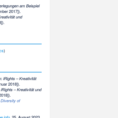
berlegungen am Beispiel
ber 2017]).
reativität und
]).
cs
)
n:
iRights – Kreativität
nuar 2018]).
:
iRights – Kreativität und
018]).
Diversity of
e.info
.
25. August 2023,