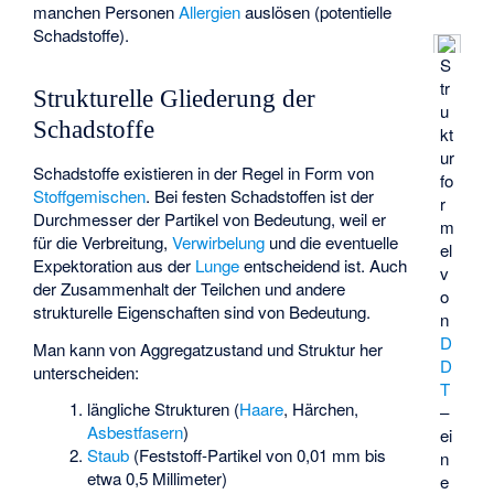
manchen Personen
Allergien
auslösen (potentielle
Schadstoffe).
S
tr
Strukturelle Gliederung der
u
Schadstoffe
kt
ur
Schadstoffe existieren in der Regel in Form von
fo
Stoffgemischen
. Bei festen Schadstoffen ist der
r
Durchmesser der Partikel von Bedeutung, weil er
m
für die Verbreitung,
Verwirbelung
und die eventuelle
el
Expektoration
aus der
Lunge
entscheidend ist. Auch
v
der Zusammenhalt der Teilchen und andere
o
strukturelle Eigenschaften sind von Bedeutung.
n
D
Man kann von Aggregatzustand und Struktur her
D
unterscheiden:
T
längliche Strukturen (
Haare
, Härchen,
–
Asbestfasern
)
ei
Staub
(Feststoff-Partikel von 0,01 mm bis
n
etwa 0,5 Millimeter)
e