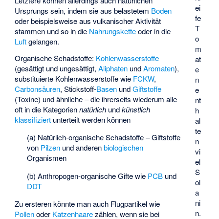
Letztere können allerdings auch natürlichen
ei
Ursprungs sein, indem sie aus belastetem
Boden
fe
oder beispielsweise aus vulkanischer Aktivität
T
stammen und so in die
Nahrungskette
oder in die
o
Luft
gelangen.
m
Organische Schadstoffe:
Kohlenwasserstoffe
at
(gesättigt und ungesättigt,
Aliphaten
und
Aromaten
),
e
substituierte Kohlenwasserstoffe wie
FCKW
,
n
Carbonsäuren
, Stickstoff-
Basen
und
Giftstoffe
e
(Toxine) und ähnliche – die ihrerseits wiederum alle
nt
oft in die Kategorien
natürlich
und
künstlich
h
klassifiziert
unterteilt werden können
al
te
(a) Natürlich-organische Schadstoffe – Giftstoffe
n
von
Pilzen
und anderen
biologischen
vi
Organismen
el
S
(b) Anthropogen-organische Gifte wie
PCB
und
ol
DDT
a
ni
Zu ersteren könnte man auch Flugpartikel wie
n.
Pollen
oder
Katzenhaare
zählen, wenn sie bei