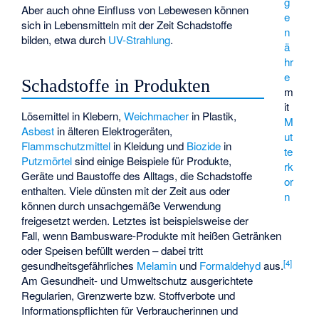
g
Aber auch ohne Einfluss von Lebewesen können
e
sich in Lebensmitteln mit der Zeit Schadstoffe
n
bilden, etwa durch
UV-Strahlung
.
ä
hr
e
Schadstoffe in Produkten
m
it
Lösemittel in Klebern,
Weichmacher
in Plastik,
M
Asbest
in älteren Elektrogeräten,
ut
Flammschutzmittel
in Kleidung und
Biozide
in
te
Putzmörtel
sind einige Beispiele für Produkte,
rk
Geräte und Baustoffe des Alltags, die Schadstoffe
or
enthalten. Viele dünsten mit der Zeit aus oder
n
können durch unsachgemäße Verwendung
freigesetzt werden. Letztes ist beispielsweise der
Fall, wenn Bambusware-Produkte mit heißen Getränken
oder Speisen befüllt werden – dabei tritt
[
4
]
gesundheitsgefährliches
Melamin
und
Formaldehyd
aus.
Am Gesundheit- und Umweltschutz ausgerichtete
Regularien, Grenzwerte bzw. Stoffverbote und
Informationspflichten für Verbraucherinnen und