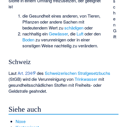
Stoffe in einem Umfang freizusetzen, der geeignet
s
ist
c
h
die Gesundheit eines anderen, von Tieren,
e
Pflanzen oder andere Sachen mit
n
bedeutendem Wert zu
schädigen
oder
G
nachhaltig ein
Gewässer
, die
Luft
oder den
ift
Boden
zu verunreinigen oder in einer
sonstigen Weise nachteilig zu verändern.
Schweiz
Laut
Art. 234
des
Schweizerischen Strafgesetzbuchs
(StGB) wird die Verunreinigung von
Trinkwasser
mit
gesundheitsschädlichen Stoffen mit Freiheits- oder
Geldstrafe geahndet.
Siehe auch
Noxe