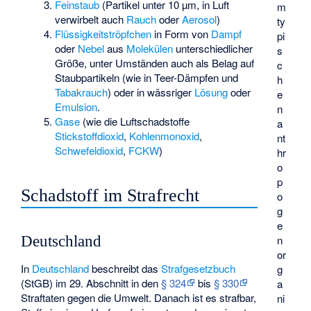
Feinstaub
(Partikel unter 10 µm, in Luft
m
verwirbelt auch
Rauch
oder
Aerosol
)
ty
Flüssigkeitströpfchen
in Form von
Dampf
pi
oder
Nebel
aus
Molekülen
unterschiedlicher
s
Größe, unter Umständen auch als Belag auf
c
Staubpartikeln (wie in Teer-Dämpfen und
h
Tabakrauch
) oder in wässriger
Lösung
oder
e
Emulsion
.
n
Gase
(wie die Luftschadstoffe
a
Stickstoffdioxid
,
Kohlenmonoxid
,
nt
Schwefeldioxid
,
FCKW
)
hr
o
p
Schadstoff im Strafrecht
o
g
e
n
Deutschland
or
In
Deutschland
beschreibt das
Strafgesetzbuch
g
(StGB) im 29. Abschnitt in den
§ 324
bis
§ 330
a
Straftaten
gegen die Umwelt. Danach ist es strafbar,
ni