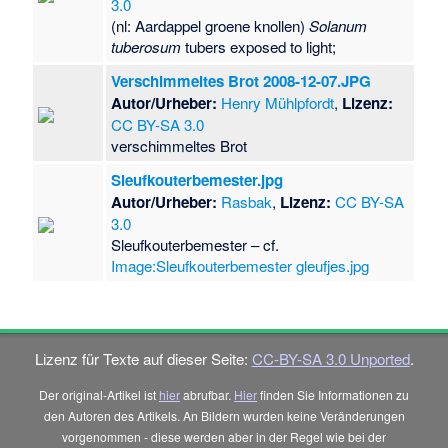
3.0
(nl: Aardappel groene knollen)
Solanum
tuberosum
tubers exposed to light;
Verschimmeltes Brot 2008-12-07.JPG
Autor/Urheber:
Henry Mühlpfordt
,
Lizenz:
CC BY-SA 3.0
verschimmeltes Brot
Sleufkouterbemester.jpg
Autor/Urheber:
Rasbak
,
Lizenz:
CC BY-SA
3.0
Sleufkouterbemester – cf.
Image:Sleufkouterbemester gleufjes.jpg
Lizenz für Texte auf dieser Seite:
CC-BY-SA 3.0 Unported
.
Der original-Artikel ist
hier
abrufbar.
Hier
finden Sie Informationen zu
den Autoren des Artikels. An Bildern wurden keine Veränderungen
vorgenommen - diese werden aber in der Regel wie bei der