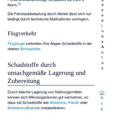
a
[
3
]
Norm.
s
Die Feinstaubbelastung durch Abrieb lässt sich nur
e
bedingt durch technische Maßnahmen verringern.
e
i
n
Flugverkehr
e
s
Flugzeuge
verbreiten ihre Abgas-Schadstoffe in der
A
oberen
Atmosphäre
.
u
t
o
Schadstoffe durch
s
unsachgemäße Lagerung und
Zubereitung
Durch falsche Lagerung von Nahrungsmitteln
können sich Mikroorganismen gut vermehren, so
R
dass sie Schadstoffe wie
Aflatoxine
,
Patulin
oder
o
Mutterkornalkaloide
metabolisieren.
g