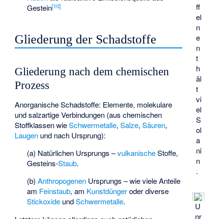
ff
[
10
]
Gestein
el
n
Gliederung der Schadstoffe
e
n
t
h
Gliederung nach dem chemischen
äl
Prozess
t
vi
Anorganische Schadstoffe: Elemente, molekulare
el
und salzartige Verbindungen (aus chemischen
S
Stoffklassen wie
Schwermetalle
,
Salze
,
Säuren
,
ol
Laugen
und nach Ursprung):
a
ni
(a) Natürlichen Ursprungs –
vulkanische
Stoffe,
n
Gesteins-
Staub
.
.
(b)
Anthropogenen
Ursprungs – wie viele Anteile
am
Feinstaub
, am
Kunstdünger
oder diverse
Stickoxide
und
Schwermetalle
.
U
nr