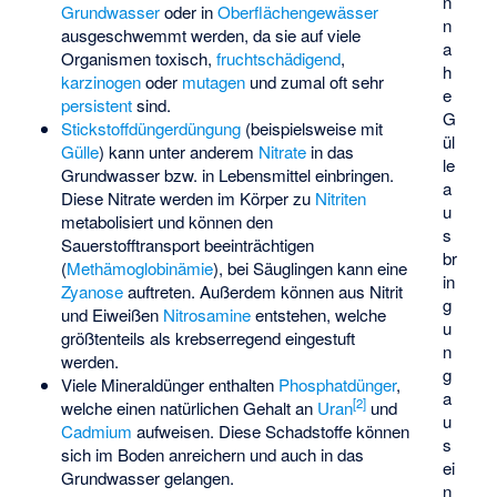
n
Grundwasser
oder in
Oberflächengewässer
n
ausgeschwemmt werden, da sie auf viele
a
Organismen toxisch,
fruchtschädigend
,
h
karzinogen
oder
mutagen
und zumal oft sehr
e
persistent
sind.
G
Stickstoffdüngerdüngung
(beispielsweise mit
ül
Gülle
) kann unter anderem
Nitrate
in das
le
Grundwasser bzw. in Lebensmittel einbringen.
a
Diese Nitrate werden im Körper zu
Nitriten
u
metabolisiert und können den
s
Sauerstofftransport beeinträchtigen
br
(
Methämoglobinämie
), bei Säuglingen kann eine
in
Zyanose
auftreten. Außerdem können aus Nitrit
g
und Eiweißen
Nitrosamine
entstehen, welche
u
größtenteils als krebserregend eingestuft
n
werden.
g
Viele Mineraldünger enthalten
Phosphatdünger
,
a
[
2
]
welche einen natürlichen Gehalt an
Uran
und
u
Cadmium
aufweisen. Diese Schadstoffe können
s
sich im Boden anreichern und auch in das
ei
Grundwasser gelangen.
n