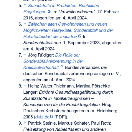
↑
Schadstoffe in Produkten: Rechtliche
Regelungen.
In:
Umweltbundesamt.
17. Februar
2016,
abgerufen am 4. April 2024
.
↑
Zwischen alten Gewohnheiten und neuen
Möglichkeiten: Rezyklate, Sonderabfall und der
Rohstoffbedarf der Industrie.
In:
Sonderabfallwissen.
1. September 2023,
abgerufen
am 4. April 2024
.
↑
Jörg Rüdiger:
Die Rolle der
Sonderabfallverbrennung in der
Kreislaufwirtschaft.
Bundesverbandes der
deutschen Sonderabfallverbrennungsanlagen e. V.,
abgerufen am 4. April 2024
.
↑
Heinz Walter Thielmann, Martina Pötschke-
Langer:
Erhöhte Gesundheitsgefährdung durch
Zusatzstoffe in Tabakerzeugnissen –
Konsequenzen für die Produktregulation
. Hrsg.:
Deutsches Krebsforschungszentrum. Heidelberg
2005 (
dkfz.de
[PDF]).
↑
Patrick Steinle, Markus Schafer, Paul Roth:
Freisetzung von Asbestfasern und anderen