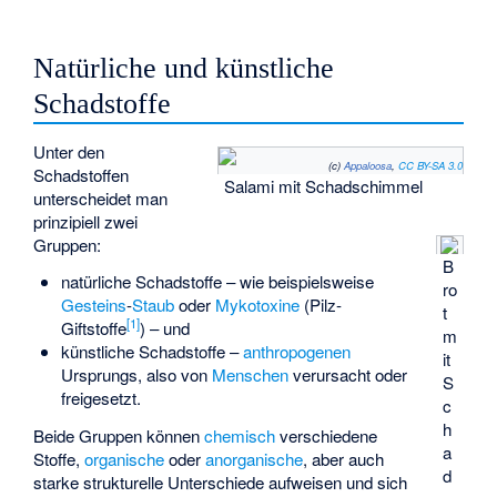
Natürliche und künstliche
Schadstoffe
Unter den
(c)
Appaloosa
,
CC BY-SA 3.0
Schadstoffen
Salami mit Schadschimmel
unterscheidet man
prinzipiell zwei
Gruppen:
B
natürliche Schadstoffe – wie beispielsweise
ro
Gesteins
-
Staub
oder
Mykotoxine
(Pilz-
t
[
1
]
Giftstoffe
) – und
m
künstliche Schadstoffe –
anthropogenen
it
Ursprungs, also von
Menschen
verursacht oder
S
freigesetzt.
c
h
Beide Gruppen können
chemisch
verschiedene
a
Stoffe,
organische
oder
anorganische
, aber auch
d
starke strukturelle Unterschiede aufweisen und sich