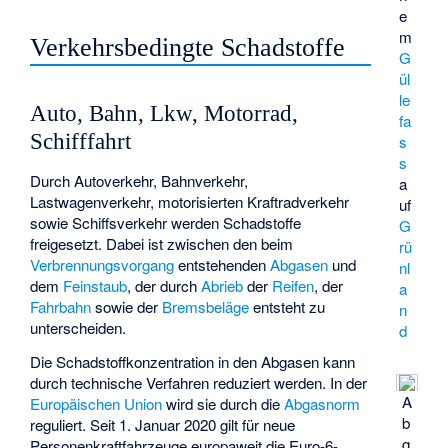
e
m
Verkehrsbedingte Schadstoffe
G
ül
le
Auto, Bahn, Lkw, Motorrad,
fa
Schifffahrt
s
s
Durch Autoverkehr, Bahnverkehr,
a
Lastwagenverkehr, motorisierten Kraftradverkehr
uf
sowie Schiffsverkehr werden Schadstoffe
G
freigesetzt. Dabei ist zwischen den beim
rü
Verbrennungsvorgang
entstehenden
Abgasen
und
nl
dem
Feinstaub
, der durch
Abrieb
der
Reifen
, der
a
Fahrbahn
sowie der
Bremsbeläge
entsteht zu
n
unterscheiden.
d
Die Schadstoffkonzentration in den Abgasen kann
durch technische Verfahren reduziert werden. In der
A
Europäischen Union
wird sie durch die
Abgasnorm
b
reguliert. Seit 1. Januar 2020 gilt für neue
g
Personenkraftfahrzeuge europaweit die
Euro-6
-