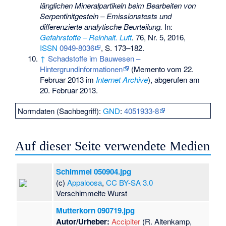
länglichen Mineralpartikeln beim Bearbeiten von
Serpentinitgestein – Emissionstests und
differenzierte analytische Beurteilung.
In:
Gefahrstoffe – Reinhalt. Luft
.
76, Nr. 5, 2016,
ISSN
0949-8036
, S. 173–182.
↑
Schadstoffe im Bauwesen –
Hintergrundinformationen
(
Memento
vom 22.
Februar 2013 im
Internet Archive
), abgerufen am
20. Februar 2013.
Normdaten (Sachbegriff):
GND
:
4051933-8
Auf dieser Seite verwendete Medien
Schimmel 050904.jpg
(c)
Appaloosa
,
CC BY-SA 3.0
Verschimmelte Wurst
Mutterkorn 090719.jpg
Autor/Urheber:
Accipiter
(R. Altenkamp,