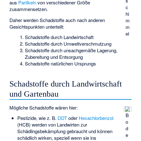
s
aus
Partikeln
von verschiedener Größe
c
zusammensetzen.
hi
Daher werden Schadstoffe auch nach anderen
m
Gesichtspunkten unterteilt:
m
el
Schadstoffe durch Landwirtschaft
Schadstoffe durch Umweltverschmutzung
Schadstoffe durch unsachgemäße Lagerung,
Zubereitung und Entsorgung
Schadstoffe natürlichen Ursprungs
Schadstoffe durch Landwirtschaft
und Gartenbau
Mögliche Schadstoffe wären hier:
B
Pestizide, wie z. B.
DDT
oder
Hexachlorbenzol
o
(HCB) werden von Landwirten zur
d
Schädlingsbekämpfung gebraucht und können
e
schädlich wirken, speziell wenn sie ins