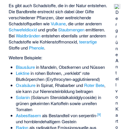
Es gibt auch Schadstoffe, die in der Natur entstehen.
Die Bandbreite erstreckt sich dabei über Gifte
D
verschiedener Pflanzen, über weitreichende
e
Schadstoffquellen wie
Vulkane
, die unter anderem
r
Schwefeldioxid
und große
Staubmengen
emittieren.
g
Bei
Waldbränden
entstehen ebenfalls unter anderem
r
Schadstoffe wie Kohlenstoffmonoxid,
teerartige
ü
Stoffe und
Phenole
.
n
e
Weitere Beispiele:
A
n
Blausäure
in Mandeln, Obstkernen und Nüssen
t
Lektine
in rohen Bohnen, „verklebt“ rote
ei
Blutkörperchen (Erythrocyten-agglutinierend)
l
Oxalsäure
in Spinat, Rhabarber und
Roter Bete
,
v
sie kann zur Nierensteinbildung beitragen
o
Solanin
(Solanum Steroidalkaloidglycoside) in
n
grünen gekeimten Kartoffeln sowie unreifen
K
Tomaten
a
[
9
]
Asbestfasern
als Bestandteil von serpentin-
rt
und hornblendehaltigem Gestein
o
Radon
als radioaktive Emissionsquelle aus