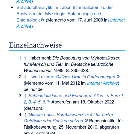
Archive
)
Schadstoffanalytik im Labor, Informationen zu der
Analytik in der Mykologie, Bakteriologie und
Entomologie
(
Memento
vom 17. Juni 2008 im
Internet
Archive
)
Einzelnachweise
↑
Habermehl:
Die Bedeutung von Mykotoxikosen
für Mensch und Tier.
In:
Deutsche tierärztliche
Wochenschrift.
1989, S. 335–338.
↑
Uwe Leiterer:
Giftiges Uran in Gartendüngern
(
Memento
vom 11. Mai 2012 im
Internet Archive
),
bei ndr.de
↑
Schadstoffklasse und Euronorm: Alles zu Euro 1,
2, 3, 4, 5, 6.
Abgerufen am 18. Oktober 2022
(deutsch).
↑
Geschirr aus „Bambusware“ nicht für heiße
Getränke oder Speisen nutzen.
Bundesinstitut für
Risikobewertung, 25. November 2019,
abgerufen
am 4. April 2024
.