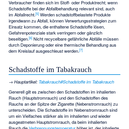
Verbraucher finden sich im Stoff- oder Produktrecht; wenn
Schadstoffe bei der Abfallbehandlung relevant sind, auch
[
5
]
im Abfallrecht.
Werden schadstoffbelastete Produkte
irgendwann zu Abfall, können Verwertungsstrategien zum
Einsatz kommen, die enthaltene Schadstoffe lösen,
Gefahrenpotenziale stark verringern oder gänzlich
[
6
]
beseitigen.
Nicht recycelbare gefährliche Abfälle müssen
durch Deponierung oder eine thermische Behandlung aus
[
7
]
dem Kreislauf ausgeschleust werden.
Schadstoffe im Tabakrauch
→
Hauptartikel
:
Tabakrauch#Schadstoffe im Tabakrauch
Generell gilt es zwischen den Schadstoffen im inhalierten
Rauch (Hauptstromrauch) und den Schadstoffen des
Rauchs an der Spitze der Zigarette (Nebenstromrauch) zu
unterscheiden. Die Schadstoffe im Nebenstromrauch sind
um ein Vielfaches stärker als im inhalierten und wieder
ausgeatmeten Hauptstromrauch, da beim inhalierten
Rauch die
Verbrennungstemperatur
höher ist, der inhalierte