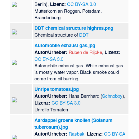
Berlin),
Lizenz:
CC BY-SA 3.0
Mutterkorn an Roggen, Potsdam,
Brandenburg
DDT chemical structure highres.png
Chemical structure of
DDT
Automobile exhaust gas.jpg
Autor/Urheber:
Ruben de Rijcke
,
Lizenz:
CC BY-SA 3.0
Automobile exhaust gas. White exhaust gas
is mostly water vapor. Black smoke could
come from oil burning.
Unripe tomatoes.jpg
Autor/Urheber:
Hans Bernhard (
Schnobby
),
Lizenz:
CC BY-SA 3.0
Unreife Tomaten
Aardappel groene knollen (Solanum
tuberosum).jpg
Autor/Urheber:
Rasbak
,
Lizenz:
CC BY-SA