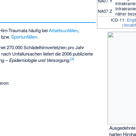
NA07.Y
intrakranie
Intrakranie
NA07.Z
näher bez
ICD-11:
Engl
(Vorab
Hirn-Traumata häufig bei
Arbeitsunfällen
,
- bzw.
Sportunfällen
.
t 270.000 Schädelhirnverletzten pro Jahr
nach Unfallursachen liefert die 2006 publizierte
[
4
]
ung – Epidemiologie und Versorgung
.
avon:
Ausgedehnte 
harten Hirnha