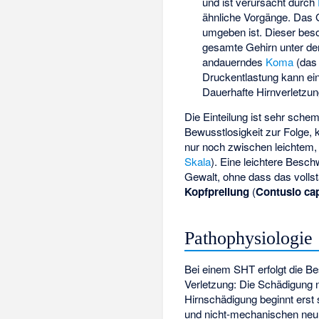
und ist verursacht durch
ähnliche Vorgänge. Das G
umgeben ist. Dieser bes
gesamte Gehirn unter dem
andauerndes
Koma
(das 
Druckentlastung kann ei
Dauerhafte Hirnverletzun
Die Einteilung ist sehr sche
Bewusstlosigkeit zur Folge, 
nur noch zwischen leichtem
Skala
). Eine leichtere Bes
Gewalt, ohne dass das vollst
Kopfprellung
(
Contusio cap
Pathophysiologie
Bei einem SHT erfolgt die B
Verletzung: Die Schädigung n
Hirnschädigung beginnt erst
und nicht-mechanischen neur