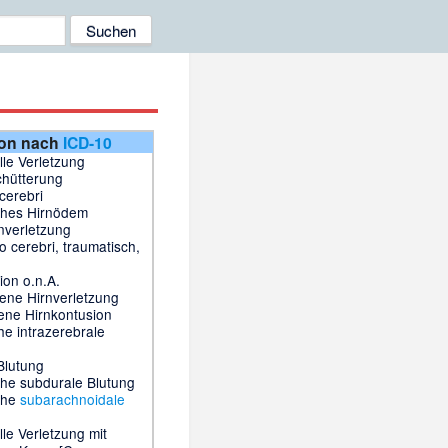
ion nach
ICD-10
lle Verletzung
chütterung
cerebri
ches Hirnödem
rnverletzung
 cerebri, traumatisch,
ion o.n.A.
ene Hirnverletzung
ene Hirnkontusion
he intrazerebrale
Blutung
che
subdurale Blutung
che
subarachnoidale
lle Verletzung mit