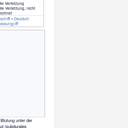
lle Verletzung
lle Verletzung, nicht
eichnet
isch
•
Deutsch
fassung)
Blutung unter der
ut (
subdurales