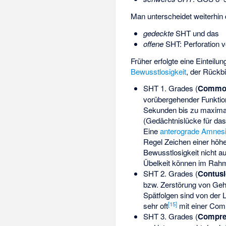
Man unterscheidet weiterhin
gedeckte
SHT und das
offene
SHT: Perforation 
Früher erfolgte eine Einteil
Bewusstlosigkeit
, der Rückb
SHT 1. Grades (
Commoti
vorübergehender Funktion
Sekunden bis zu maximal
(Gedächtnislücke für das
Eine
anterograde Amnes
Regel Zeichen einer höhe
Bewusstlosigkeit nicht 
Übelkeit können im Rah
SHT 2. Grades (
Contusi
bzw. Zerstörung von Gehi
Spätfolgen sind von der L
[
15
]
sehr oft
mit einer Com
SHT 3. Grades (
Compres