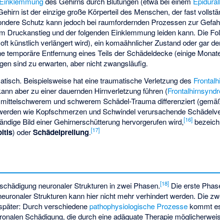
Einklemmung
des Gehirns durch Blutungen (etwa bei einem
Epidura
ehirn ist der einzige große Körperteil des Menschen, der fast volls
ondere Schutz kann jedoch bei raumfordernden Prozessen zur Gefah
 Druckanstieg und der folgenden Einklemmung leiden kann. Die Folge
oft künstlich verlängert wird), ein komaähnlicher Zustand oder gar de
ne temporäre Entfernung eines Teils der Schädeldecke (einige Mona
gen sind zu erwarten, aber nicht zwangsläufig.
matisch. Beispielsweise hat eine traumatische Verletzung des
Frontalh
kann aber zu einer dauernden Hirnverletzung führen (
Frontalhirnsynd
, mittelschwerem und schwerem Schädel-Trauma differenziert (gem
chwerden wie Kopfschmerzen und Schwindel verursachende Schädelve
[
16
]
ändige Bild einer Gehirnerschütterung hervorgerufen wird,
bezeich
[
17
]
itis
) oder
Schädelprellung
.
[
18
]
eschädigung neuronaler Strukturen in zwei Phasen.
Die erste Phase 
euronaler Strukturen kann hier nicht mehr verhindert werden. Die zw
 später: Durch verschiedene
pathophysiologische Prozesse
kommt es 
onalen Schädigung, die durch eine adäquate Therapie möglicherwei