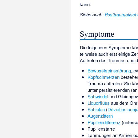
kann.
Siehe auch
:
Posttraumatisch
Symptome
Die folgenden Symptome kön
teilweise auch erst einige Z
Auftreten des Traumas und 
Bewusstseinsstörung
, e
Kopfschmerzen
bestehen
Trauma auftreten. Sie kö
unter persistierenden (a
Schwindel
und
Gleichgew
Liquorfluss
aus dem Ohr
Schielen
(
Déviation conj
Augenzittern
Pupillendifferenz
(untersc
Pupillenstarre
Lähmungen an Armen od