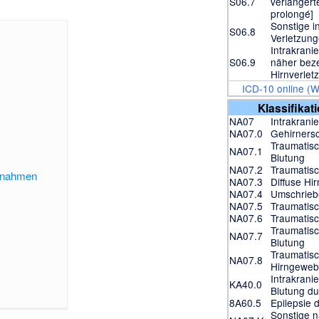
S06.7
verlänger
prolongé]
Sonstige in
S06.8
Verletzun
Intrakranie
S06.9
näher bez
Hirnverlet
ICD-10 online (
Klassifikat
NA07
Intrakranie
NA07.0
Gehirners
Traumatisc
NA07.1
Blutung
NA07.2
Traumatis
ßnahmen
NA07.3
Diffuse Hi
NA07.4
Umschrieb
NA07.5
Traumatisc
NA07.6
Traumatisc
Traumatis
NA07.7
Blutung
Traumatisc
NA07.8
Hirngewe
Intrakranie
KA40.0
Blutung du
8A60.5
Epilepsie 
Sonstige n