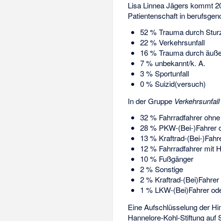
Lisa Linnea Jägers kommt 20
Patientenschaft in berufsgen
52 % Trauma durch Stur
22 % Verkehrsunfall
16 % Trauma durch äuße
7 % unbekannt/k. A.
3 % Sportunfall
0 % Suizid(versuch)
In der Gruppe
Verkehrsunfall
32 % Fahrradfahrer ohn
28 % PKW-(Bei-)Fahrer o
13 % Kraftrad-(Bei-)Fahr
12 % Fahrradfahrer mit 
10 % Fußgänger
2 % Sonstige
2 % Kraftrad-(Bei)Fahre
1 % LKW-(Bei)Fahrer ode
Eine Aufschlüsselung der Hi
Hannelore-Kohl-Stiftung auf 