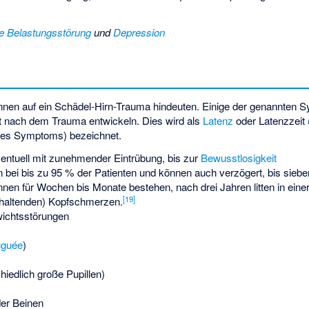
e Belastungsstörung
und
Depression
nen auf ein Schädel-Hirn-Trauma hindeuten. Einige der genannten 
eit nach dem Trauma entwickeln. Dies wird als
Latenz
oder Latenzzeit
des Symptoms) bezeichnet.
ventuell mit zunehmender Eintrübung, bis zur
Bewusstlosigkeit
 bei bis zu 95 % der Patienten und können auch verzögert, bis sieb
nnen für Wochen bis Monate bestehen, nach drei Jahren litten in eine
[
19
]
nhaltenden) Kopfschmerzen.
ichtsstörungen
uguée
)
hiedlich große Pupillen)
er Beinen