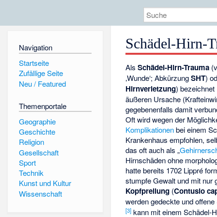
Schädel-Hirn-
Navigation
Startseite
Als
Schädel-Hirn-Trauma
(
Zufällige Seite
‚Wunde‘
; Abkürzung
SHT
) o
Neu / Featured
Hirnverletzung
) bezeichnet
äußeren Ursache (Krafteinwir
Themenportale
gegebenenfalls damit verbu
Oft wird wegen der Möglichk
Geographie
Komplikationen
bei einem Sc
Geschichte
Krankenhaus empfohlen, selb
Religion
das oft auch als „
Gehirnersc
Gesellschaft
Hirnschäden ohne morphologi
Sport
hatte bereits 1702
Lippré
form
Technik
stumpfe Gewalt und mit nur
Kunst und Kultur
Kopfprellung
(
Contusio cap
Wissenschaft
werden gedeckte und offene
[
3
]
kann mit einem Schädel-H