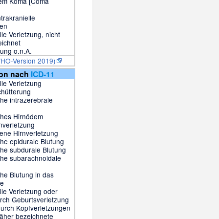
tem Koma [Coma
trakranielle
gen
lle Verletzung, nicht
eichnet
zung o.n.A.
WHO-Version 2019)
ion nach
ICD-11
lle Verletzung
chütterung
he intrazerebrale
ches Hirnödem
rnverletzung
ene Hirnverletzung
he epidurale Blutung
he subdurale Blutung
che subarachnoidale
he Blutung in das
be
lle Verletzung oder
rch Geburtsverletzung
durch Kopfverletzungen
äher bezeichnete