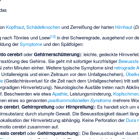
 das
von
Kopfhaut
,
Schädelknochen
und Zerreißung der harten
Hirnhaut
(
D
[
13
]
ung nach Tönnies und Loew
in drei Schweregrade, ausgehend von de
ildung der
Symptome
und den Spätfolgen:
o cerebri
oder
Gehirnerschütterung
): leichte, gedeckte Hirnverle
sstörung des Gehirns. Sie geht mit sofortiger kurzfristiger
Bewussts
 zehn Minuten einher. Weitere typische Symptome sind
retrograde 
 Unfallereignis und einen Zeitraum vor dem Unfallgeschehen),
Übelke
ie
(Gedächtnisverlust für die Zeit nach dem Unfallgeschehen) tritt selte
rgradigen Hirnverletzung). Neurologische Ausfälle treten nach Abkli
auf. Beschwerden wie etwa
Apathie
, Leistungsminderung,
Kopfschmer
men eines so genannten
postkommotionellen Syndroms
mehrere Woch
o cerebri
,
Gehirnprellung
oder
Hirnprellung
): Es handelt sich um 
rnsubstanz durch stumpfe Gewalt. Die Bewusstlosigkeit dauert länge
okalisation der Hirnverletzung abhängig. Keine Perforation der
Dura 
motio cerebri zusammen auf.
sio cerebri
oder
Gehirnquetschung
): Die Bewusstlosigkeit dauert