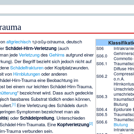
Trauma
von
altgriechisch
τραῦμα
, deutsch
Klassifikat
trauma
der
Schädel-Hirn-Verletzung
(auch
S06
Intrakranie
Gehirners
 man jede
Verletzung
des
Gehirns
aufgrund einer
S06.0
Commotio 
kung). Der Begriff bezieht sich jedoch nicht auf
S06.1
Traumatis
ndene
Schädelfrakturen
oder Kopfplatzwunden.
Diffuse Hi
Compressio
eit von
Hirnblutungen
oder anderen
S06.2
o.n.A.
hädel-Hirn-Trauma eine Beobachtung im
Hirnkontus
st bei einem nur leichten Schädel-Hirn-Trauma,
Umschrieb
hütterung
“ bezeichnet wird. Dass auch gedeckte
umschrieb
S06.3
sch fassbares Substrat tödlich enden können,
traumatisc
Blutung
[
1
]
uliert.
Eine Verletzung des Schädels durch
S06.4
Epidurale 
 geringen Symptomen bezeichnet man als
S06.5
Traumatis
itis
) oder
Schädelprellung
. Unterschieden
Traumatis
S06.6
[
2
]
 Schädel-Hirn-Traumata. Eine
Kopfverletzung
Blutung
Intrakranie
irn-Trauma verbunden sein.