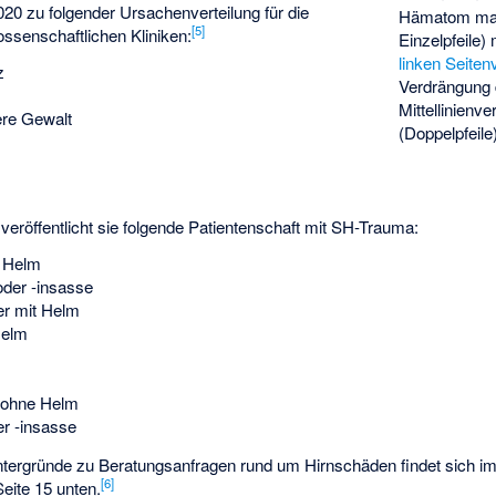
20 zu folgender Ursachenverteilung für die
Hämatom
mar
[
5
]
ossenschaftlichen Kliniken:
Einzelpfeile)
linken Seiten
z
Verdrängung 
Mittellinienv
re Gewalt
(Doppelpfeile
veröffentlicht sie folgende Patientenschaft mit SH-Trauma:
e Helm
der -insasse
er mit Helm
Helm
r ohne Helm
r -insasse
ntergründe zu Beratungsanfragen rund um Hirnschäden findet sich im
[
6
]
Seite 15 unten.