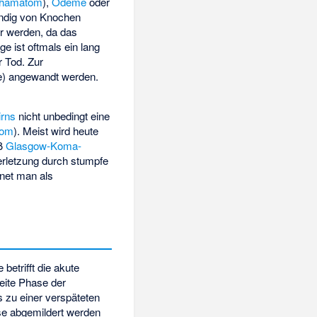
lhämatom
),
Ödeme
oder
tändig von Knochen
r werden, da das
 ist oftmals ein lang
r Tod. Zur
te) angewandt werden.
irns
nicht unbedingt eine
rom
). Meist wird heute
äß
Glasgow-Koma-
rletzung durch stumpfe
net man als
betrifft die akute
eite Phase der
zu einer verspäteten
se abgemildert werden