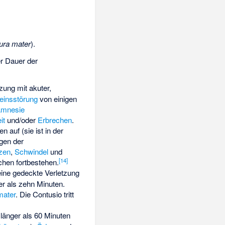
ura mater
).
r Dauer der
tzung mit akuter,
einsstörung
von einigen
Amnesie
it
und/oder
Erbrechen
.
n auf (sie ist in der
ngen der
zen
,
Schwindel
und
[
14
]
en fortbestehen.
eine gedeckte Verletzung
r als zehn Minuten.
mater
. Die Contusio tritt
 länger als 60 Minuten