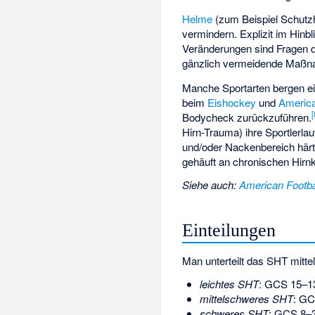
Helme
(zum Beispiel Schutz
vermindern. Explizit im Hinb
Veränderungen sind Fragen d
gänzlich vermeidende Maßnah
Manche Sportarten bergen e
beim
Eishockey
und
America
[
Bodycheck zurückzuführen.
Hirn-Trauma) ihre Sportlerl
und/oder Nackenbereich härte
gehäuft an chronischen Hirn
Siehe auch
:
American Footba
Einteilungen
Man unterteilt das SHT mitte
leichtes SHT
: GCS 15–1
mittelschweres SHT
: GC
schweres SHT
: GCS 8–