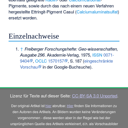
Pigmente, sowie durch das nach einem neuen Verfahren
hergestellte Ettringit-Pigment Casul (
Calciumaluminatsulfat
)
ersetzt worden.
Einzelnachweise
↑
Freiberger Forschungshefte: Geo-wissenschaften,
Ausgabe 296
. Akademie-Verlag, 1975,
ISSN
0071-
9404
,
OCLC
1570157
,
S.
187
(
eingeschränkte
Vorschau
in der Google-Buchsuche).
Lizenz für Texte auf dieser Seite:
CC-BY-SA 3.0 Unported
.
Der original-Artikel ist
hier
abrufbar.
Hier
finden Sie Informationen zu
den Autoren des Artikels. An Bildern wurden keine Veränderungen
vorgenommen - diese werden aber in der Regel wie bei der
ursprünglichen Quelle des Artikels verkleinert, d.h. als Vorschaubilder