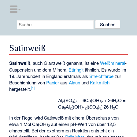
Satinweiß
Satinweiß
, auch Glanzweiß genannt, ist eine
Weißmineral
-
Suspension und dem Mineral
Ettringit
ähnlich. Es wurde im
19. Jahrhundert in England erstmals als
Streichfarbe
zur
Beschichtung von
Papier
aus
Alaun
und
Kalkmilch
[1]
hergestellt.
Al
(SO
)
+ 6Ca(OH)
+ 26H
O =
2
4
3
2
2
Ca
Al
[(OH)
|(SO
)
]·26 H
O
6
2
12
4
3
2
In der Regel wird Satinweiß mit einem Überschuss von
etwa 1 Mol Ca(OH)
auf einen pH-Wert von über 12,5
2
eingestellt. Bei der exothermen Reaktion entsteht ein
feinkristallines, hochweißes
Präzipitat
, das mit geeigneten