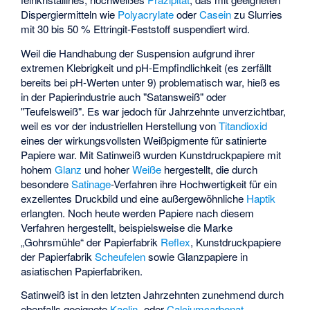
Dispergiermitteln wie
Polyacrylate
oder
Casein
zu Slurries
mit 30 bis 50 % Ettringit-Feststoff suspendiert wird.
Weil die Handhabung der Suspension aufgrund ihrer
extremen Klebrigkeit und pH-Empfindlichkeit (es zerfällt
bereits bei pH-Werten unter 9) problematisch war, hieß es
in der Papierindustrie auch "Satansweiß" oder
"Teufelsweiß". Es war jedoch für Jahrzehnte unverzichtbar,
weil es vor der industriellen Herstellung von
Titandioxid
eines der wirkungsvollsten Weißpigmente für satinierte
Papiere war. Mit Satinweiß wurden Kunstdruckpapiere mit
hohem
Glanz
und hoher
Weiße
hergestellt, die durch
besondere
Satinage
-Verfahren ihre Hochwertigkeit für ein
exzellentes Druckbild und eine außergewöhnliche
Haptik
erlangten. Noch heute werden Papiere nach diesem
Verfahren hergestellt, beispielsweise die Marke
„Gohrsmühle“ der Papierfabrik
Reflex
, Kunstdruckpapiere
der Papierfabrik
Scheufelen
sowie Glanzpapiere in
asiatischen Papierfabriken.
Satinweiß ist in den letzten Jahrzehnten zunehmend durch
ebenfalls geeignete
Kaolin
- oder
Calciumcarbonat
-