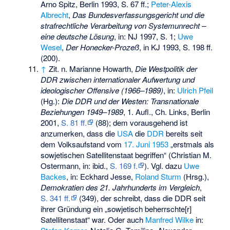
Arno Spitz, Berlin 1993, S. 67 ff.;
Peter-Alexis
Albrecht
,
Das Bundesverfassungsgericht und die
strafrechtliche Verarbeitung von Systemunrecht –
eine deutsche Lösung
, in: NJ 1997, S. 1;
Uwe
Wesel
,
Der Honecker-Prozeß
, in KJ 1993, S. 198 ff.
(200).
↑
Zit. n. Marianne Howarth,
Die Westpolitik der
DDR zwischen internationaler Aufwertung und
ideologischer Offensive (1966–1989)
, in:
Ulrich Pfeil
(Hg.):
Die DDR und der Westen: Transnationale
Beziehungen 1949–1989
, 1. Aufl., Ch. Links, Berlin
2001,
S. 81 ff.
(88); dem vorausgehend ist
anzumerken, dass die
USA
die
DDR
bereits seit
dem Volksaufstand vom
17. Juni 1953
„erstmals als
sowjetischen Satellitenstaat begriffen“ (Christian M.
Ostermann, in: ibid.,
S. 169 f.
). Vgl. dazu
Uwe
Backes
, in: Eckhard Jesse,
Roland Sturm
(Hrsg.),
Demokratien des 21. Jahrhunderts im Vergleich
,
S. 341 ff.
(349), der schreibt, dass die DDR seit
ihrer Gründung ein „sowjetisch beherrschte[r]
Satellitenstaat“ war. Oder auch
Manfred Wilke
in: