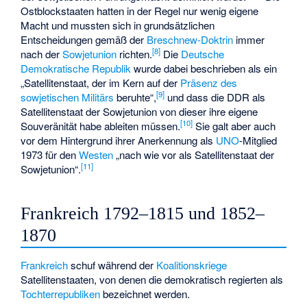
Ostblockstaaten hatten in der Regel nur wenig eigene
Macht und mussten sich in grundsätzlichen
Entscheidungen gemäß der
Breschnew-Doktrin
immer
[
8
]
nach der
Sowjetunion
richten.
Die
Deutsche
Demokratische Republik
wurde dabei beschrieben als ein
„Satellitenstaat, der im Kern auf der
Präsenz des
[
9
]
sowjetischen Militärs
beruhte“,
und dass die DDR als
Satellitenstaat der Sowjetunion von dieser ihre eigene
[
10
]
Souveränität habe ableiten müssen.
Sie galt aber auch
vor dem Hintergrund ihrer Anerkennung als
UNO
-Mitglied
1973 für den
Westen
„nach wie vor als Satellitenstaat der
[
11
]
Sowjetunion“.
Frankreich 1792–1815 und 1852–
1870
Frankreich
schuf während der
Koalitionskriege
Satellitenstaaten, von denen die demokratisch regierten als
Tochterrepubliken
bezeichnet werden.