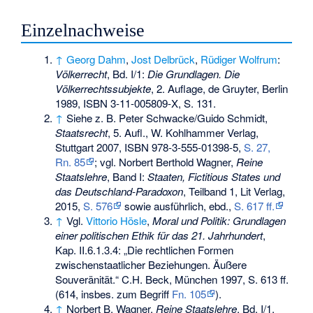
Einzelnachweise
↑
Georg Dahm
,
Jost Delbrück
,
Rüdiger Wolfrum
:
Völkerrecht
, Bd. I/1:
Die Grundlagen. Die
Völkerrechtssubjekte
, 2. Auflage, de Gruyter, Berlin
1989,
ISBN 3-11-005809-X
, S. 131.
↑
Siehe z. B. Peter Schwacke/Guido Schmidt,
Staatsrecht
, 5. Aufl., W. Kohlhammer Verlag,
Stuttgart 2007,
ISBN 978-3-555-01398-5
,
S. 27,
Rn. 85
; vgl. Norbert Berthold Wagner,
Reine
Staatslehre
, Band I:
Staaten, Fictitious States und
das Deutschland-Paradoxon
, Teilband 1, Lit Verlag,
2015,
S. 576
sowie ausführlich, ebd.,
S. 617 ff.
↑
Vgl.
Vittorio Hösle
,
Moral und Politik: Grundlagen
einer politischen Ethik für das 21. Jahrhundert
,
Kap. II.6.1.3.4: „Die rechtlichen Formen
zwischenstaatlicher Beziehungen. Äußere
Souveränität.“ C.H. Beck, München 1997, S. 613 ff.
(614, insbes. zum Begriff
Fn. 105
).
↑
Norbert B. Wagner,
Reine Staatslehre
, Bd. I/1,