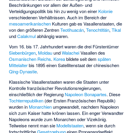
Beschränkungen vor allem der Außen- und
Verteidigungspolitik bis hin zu wenig von einer
Kolonie
verschiedenen Verhältnissen. Auch im Bereich der
mesoamerikanischen
Kulturen gab es Vasallenstaaten, die
von den größeren Zentren
Teotihuacán
,
Tenochtitlán
,
Tikal
und
Calakmul
abhängig waren.
Vom 16. bis 17. Jahrhundert waren die drei Fürstentümer
Siebenbürgen
,
Moldau
und
Walachei
Vasallen des
Osmanischen Reichs
.
Korea
bildete seit dem
späten
Mittelalter
bis 1895 einen Satellitenstaat der chinesischen
Qing-Dynastie
.
Klassische Vasallenstaaten waren die Staaten unter
Kontrolle französischer Revolutionsregierungen,
einschließlich der Regierung
Napoleon Bonapartes
. Diese
Tochterrepubliken
(der Ersten Französischen Republik)
wurden in
Monarchien
umgewandelt, nachdem Napoleon
sich zum Kaiser hatte krönen lassen. Ein enger Verwandter
Napoleons wurde zum Monarchen oder Vizekönig.
Teilweise nennt man sie
Modellstaaten
, wenn sie durch
fortschrittliche
Gesetzgebung
einen Propagandaeffekt