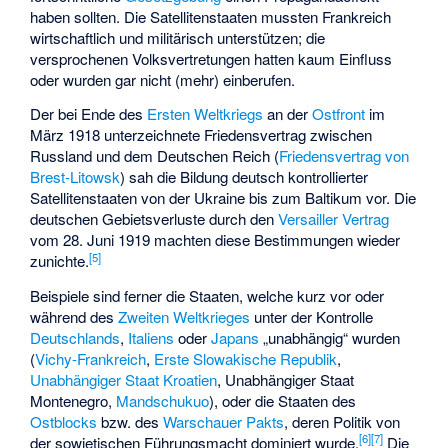
haben sollten. Die Satellitenstaaten mussten Frankreich
wirtschaftlich und militärisch unterstützen; die
versprochenen Volksvertretungen hatten kaum Einfluss
oder wurden gar nicht (mehr) einberufen.
Der bei Ende des
Ersten Weltkriegs
an der
Ostfront
im
März 1918 unterzeichnete Friedensvertrag zwischen
Russland und dem Deutschen Reich (
Friedensvertrag von
Brest-Litowsk
) sah die Bildung deutsch kontrollierter
Satellitenstaaten von der Ukraine bis zum Baltikum vor. Die
deutschen Gebietsverluste durch den
Versailler Vertrag
vom 28. Juni 1919 machten diese Bestimmungen wieder
[
5
]
zunichte.
Beispiele sind ferner die Staaten, welche kurz vor oder
während des
Zweiten Weltkrieges
unter der Kontrolle
Deutschlands
,
Italiens
oder
Japans
„unabhängig“ wurden
(
Vichy-Frankreich
,
Erste Slowakische Republik
,
Unabhängiger Staat Kroatien
,
Unabhängiger Staat
Montenegro
,
Mandschukuo
), oder die Staaten des
Ostblocks
bzw. des
Warschauer Pakts
, deren Politik von
[
6
]
[
7
]
der sowjetischen Führungsmacht dominiert wurde.
Die