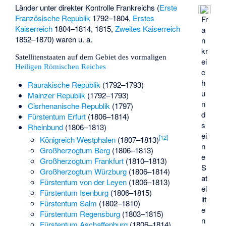
Länder unter direkter Kontrolle Frankreichs (
Erste
Französische Republik
1792–1804,
Erstes
Fr
Kaiserreich
1804–1814, 1815,
Zweites Kaiserreich
a
1852–1870) waren u. a.
n
kr
Satellitenstaaten auf dem Gebiet des vormaligen
ei
Heiligen Römischen Reiches
c
h
Raurakische Republik
(1792–1793)
u
Mainzer Republik
(1792–1793)
n
Cisrhenanische Republik
(1797)
d
Fürstentum Erfurt
(1806–1814)
s
Rheinbund
(1806–1813)
ei
[
12
]
Königreich Westphalen
(1807–1813)
n
Großherzogtum Berg
(1806–1813)
e
Großherzogtum Frankfurt
(1810–1813)
S
Großherzogtum Würzburg
(1806–1814)
at
Fürstentum von der Leyen
(1806–1813)
el
Fürstentum Isenburg
(1806–1815)
lit
Fürstentum Salm
(1802–1810)
e
Fürstentum Regensburg
(1803–1815)
n
Fürstentum Aschaffenburg
(1806–1814)