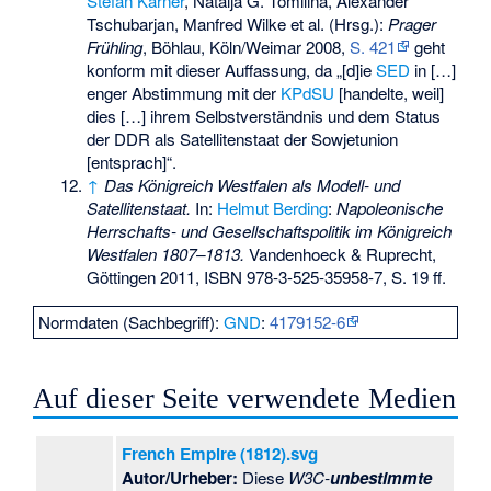
Stefan Karner
, Natalja G. Tomilina, Alexander
Tschubarjan, Manfred Wilke et al. (Hrsg.):
Prager
Frühling
, Böhlau, Köln/Weimar 2008,
S. 421
geht
konform mit dieser Auffassung, da „[d]ie
SED
in […]
enger Abstimmung mit der
KPdSU
[handelte, weil]
dies […] ihrem Selbstverständnis und dem Status
der DDR als Satellitenstaat der Sowjetunion
[entsprach]“.
↑
Das Königreich Westfalen als Modell- und
Satellitenstaat.
In:
Helmut Berding
:
Napoleonische
Herrschafts- und Gesellschaftspolitik im Königreich
Westfalen 1807–1813.
Vandenhoeck & Ruprecht,
Göttingen 2011,
ISBN 978-3-525-35958-7
, S. 19 ff.
Normdaten (Sachbegriff):
GND
:
4179152-6
Auf dieser Seite verwendete Medien
French Empire (1812).svg
Autor/Urheber:
Diese
W3C-
unbestimmte