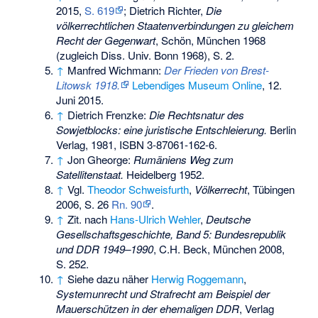
2015,
S. 619
; Dietrich Richter,
Die
völkerrechtlichen Staatenverbindungen zu gleichem
Recht der Gegenwart
, Schön, München 1968
(zugleich Diss. Univ. Bonn 1968), S. 2.
↑
Manfred Wichmann:
Der Frieden von Brest-
Litowsk 1918.
Lebendiges Museum Online
, 12.
Juni 2015.
↑
Dietrich Frenzke:
Die Rechtsnatur des
Sowjetblocks: eine juristische Entschleierung.
Berlin
Verlag, 1981,
ISBN 3-87061-162-6
.
↑
Jon Gheorge:
Rumäniens Weg zum
Satellitenstaat.
Heidelberg 1952.
↑
Vgl.
Theodor Schweisfurth
,
Völkerrecht
, Tübingen
2006, S. 26
Rn. 90
.
↑
Zit. nach
Hans-Ulrich Wehler
,
Deutsche
Gesellschaftsgeschichte, Band 5: Bundesrepublik
und DDR 1949–1990
, C.H. Beck, München 2008,
S. 252.
↑
Siehe dazu näher
Herwig Roggemann
,
Systemunrecht und Strafrecht am Beispiel der
Mauerschützen in der ehemaligen DDR
, Verlag