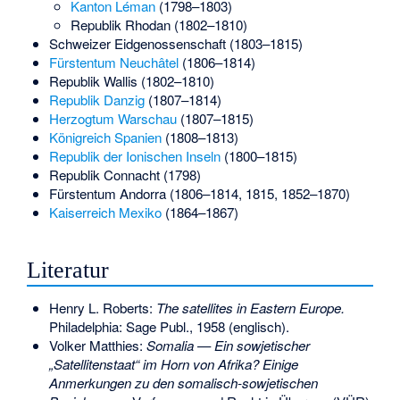
Kanton Léman
(1798–1803)
Republik Rhodan (1802–1810)
Schweizer Eidgenossenschaft
(1803–1815)
Fürstentum Neuchâtel
(1806–1814)
Republik Wallis
(1802–1810)
Republik Danzig
(1807–1814)
Herzogtum Warschau
(1807–1815)
Königreich Spanien
(1808–1813)
Republik der Ionischen Inseln
(1800–1815)
Republik Connacht (1798)
Fürstentum Andorra
(1806–1814, 1815, 1852–1870)
Kaiserreich Mexiko
(1864–1867)
Literatur
Henry L. Roberts:
The satellites in Eastern Europe.
Philadelphia: Sage Publ., 1958 (englisch).
Volker Matthies:
Somalia — Ein sowjetischer
„Satellitenstaat“ im Horn von Afrika? Einige
Anmerkungen zu den somalisch-sowjetischen