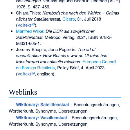
Beziehungen.
Verfassung und Recht in Übersee (VÜR)
1976, S. 437–456.
Chiara Thies:
Kambodscha nach den Wahlen – Chinas
nächster Satellitenstaat.
Cicero
, 31. Juli 2018
(
Volltext
).
Manfred Wilke
:
Die DDR als sowjetischer
Satellitenstaat.
Metropol Verlag, 2021,
ISBN 978-3-
86331-605-1
.
Jeremy Shapiro, Jana Puglierin:
The art of
vassalisation: How Russia’s war on Ukraine has
transformed transatlantic relations.
European Council
on Foreign Relations
, Policy Brief, 4. April 2023
(
Volltext
, englisch).
Weblinks
Wiktionary: Satellitenstaat
– Bedeutungserklärungen,
Wortherkunft, Synonyme, Übersetzungen
Wiktionary: Vasallenstaat
– Bedeutungserklärungen,
Wortherkunft, Synonyme, Übersetzungen