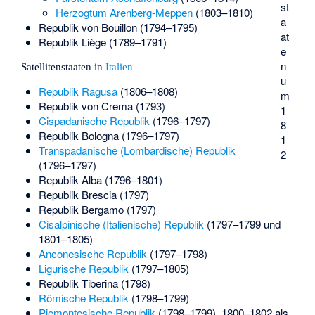
st
Herzogtum Arenberg-Meppen
(1803–1810)
a
Republik von Bouillon (1794–1795)
at
Republik Liège (1789–1791)
e
n
Satellitenstaaten in
Italien
u
Republik Ragusa
(1806–1808)
m
Republik von Crema (1793)
1
Cispadanische Republik
(1796–1797)
8
Republik Bologna (1796–1797)
1
Transpadanische (Lombardische) Republik
2
(1796–1797)
Republik Alba (1796–1801)
Republik Brescia (1797)
Republik Bergamo (1797)
Cisalpinische (Italienische) Republik
(1797–1799 und
1801–1805)
Anconesische Republik
(1797–1798)
Ligurische Republik
(1797–1805)
Republik Tiberina (1798)
Römische Republik
(1798–1799)
Piemontesische Republik
(1798–1799), 1800–1802 als