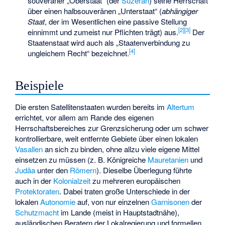
souveräner „Oberstaat“ (der
Suzerän
) seine Herrschaft
über einen halbsouveränen „Unterstaat“ (
abhängiger
Staat
, der im Wesentlichen eine passive Stellung
[
2
]
[
3
]
einnimmt und zumeist nur Pflichten trägt) aus.
Der
Staatenstaat wird auch als „Staatenverbindung zu
[
4
]
ungleichem Recht“ bezeichnet.
Beispiele
Die ersten Satellitenstaaten wurden bereits im
Altertum
errichtet, vor allem am Rande des eigenen
Herrschaftsbereiches zur Grenzsicherung oder um schwer
kontrollierbare, weit entfernte Gebiete über einen lokalen
Vasallen
an sich zu binden, ohne allzu viele eigene Mittel
einsetzen zu müssen (z. B. Königreiche
Mauretanien
und
Judäa
unter den
Römern
). Dieselbe Überlegung führte
auch in der
Kolonialzeit
zu mehreren europäischen
Protektoraten
. Dabei traten große Unterschiede in der
lokalen
Autonomie
auf, von nur einzelnen
Garnisonen
der
Schutzmacht
im Lande (meist in Hauptstadtnähe),
ausländischen Beratern der Lokalregierung und formellen