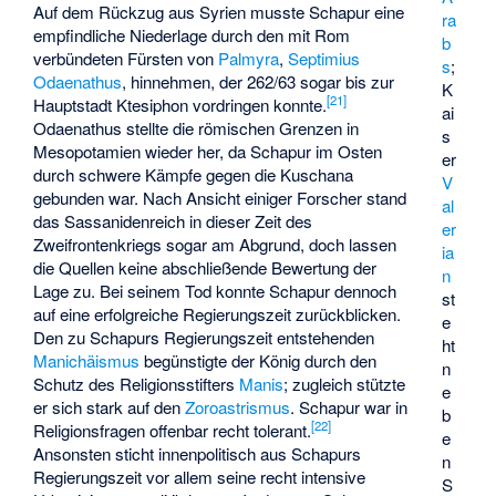
Auf dem Rückzug aus Syrien musste Schapur eine
ra
empfindliche Niederlage durch den mit Rom
b
verbündeten Fürsten von
Palmyra
,
Septimius
s
;
Odaenathus
, hinnehmen, der 262/63 sogar bis zur
K
[
21
]
Hauptstadt Ktesiphon vordringen konnte.
ai
Odaenathus stellte die römischen Grenzen in
s
Mesopotamien wieder her, da Schapur im Osten
er
durch schwere Kämpfe gegen die Kuschana
V
gebunden war. Nach Ansicht einiger Forscher stand
al
das Sassanidenreich in dieser Zeit des
er
Zweifrontenkriegs sogar am Abgrund, doch lassen
ia
die Quellen keine abschließende Bewertung der
n
Lage zu. Bei seinem Tod konnte Schapur dennoch
st
auf eine erfolgreiche Regierungszeit zurückblicken.
e
Den zu Schapurs Regierungszeit entstehenden
ht
Manichäismus
begünstigte der König durch den
n
Schutz des Religionsstifters
Manis
; zugleich stützte
e
er sich stark auf den
Zoroastrismus
. Schapur war in
b
[
22
]
Religionsfragen offenbar recht tolerant.
e
Ansonsten sticht innenpolitisch aus Schapurs
n
Regierungszeit vor allem seine recht intensive
S