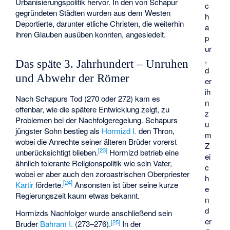
Urbanisierungspolitik hervor. In den von Schapur
c
gegründeten Städten wurden aus dem Westen
h
Deportierte, darunter etliche Christen, die weiterhin
a
ihren Glauben ausüben konnten, angesiedelt.
p
ur
,
Das späte 3. Jahrhundert – Unruhen
d
und Abwehr der Römer
er
ih
Nach Schapurs Tod (270 oder 272) kam es
n
offenbar, wie die spätere Entwicklung zeigt, zu
z
Problemen bei der Nachfolgeregelung. Schapurs
u
jüngster Sohn bestieg als
Hormizd I.
den Thron,
m
wobei die Anrechte seiner älteren Brüder vorerst
Z
[
23
]
unberücksichtigt blieben.
Hormizd betrieb eine
ei
ähnlich tolerante Religionspolitik wie sein Vater,
c
wobei er aber auch den zoroastrischen Oberpriester
h
[
24
]
Kartir
förderte.
Ansonsten ist über seine kurze
e
Regierungszeit kaum etwas bekannt.
n
d
Hormizds Nachfolger wurde anschließend sein
er
[
25
]
Bruder
Bahram I.
(273–276).
In der