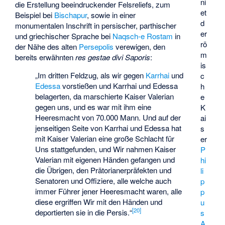
ni
die Erstellung beeindruckender Felsreliefs, zum
et
Beispiel bei
Bischapur
, sowie in einer
d
monumentalen Inschrift in persischer, parthischer
er
und griechischer Sprache bei
Naqsch-e Rostam
in
rö
der Nähe des alten
Persepolis
verewigen, den
m
bereits erwähnten
res gestae divi Saporis
:
is
„Im dritten Feldzug, als wir gegen
Karrhai
und
c
Edessa
vorstießen und Karrhai und Edessa
h
belagerten, da marschierte Kaiser Valerian
e
gegen uns, und es war mit ihm eine
K
Heeresmacht von 70.000 Mann. Und auf der
ai
jenseitigen Seite von Karrhai und Edessa hat
s
mit Kaiser Valerian eine große Schlacht für
er
Uns stattgefunden, und Wir nahmen Kaiser
P
Valerian mit eigenen Händen gefangen und
hi
die Übrigen, den Prätorianerpräfekten und
li
Senatoren und Offiziere, alle welche auch
p
immer Führer jener Heeresmacht waren, alle
p
diese ergriffen Wir mit den Händen und
u
[
20
]
deportierten sie in die Persis.“
s
A