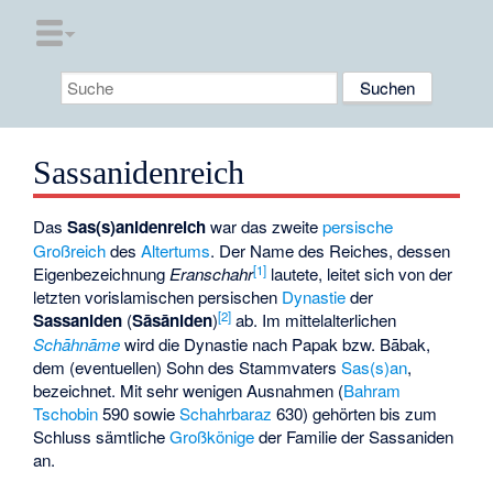
Sassanidenreich
Das
Sas(s)anidenreich
war das zweite
persische
Großreich
des
Altertums
. Der Name des Reiches, dessen
[
1
]
Eigenbezeichnung
Eranschahr
lautete, leitet sich von der
letzten vorislamischen persischen
Dynastie
der
[
2
]
Sassaniden
(
Sāsāniden
)
ab. Im mittelalterlichen
Schāhnāme
wird die Dynastie nach
Papak
bzw. Bābak,
dem (eventuellen) Sohn des Stammvaters
Sas(s)an
,
bezeichnet. Mit sehr wenigen Ausnahmen (
Bahram
Tschobin
590 sowie
Schahrbaraz
630) gehörten bis zum
Schluss sämtliche
Großkönige
der Familie der Sassaniden
an.