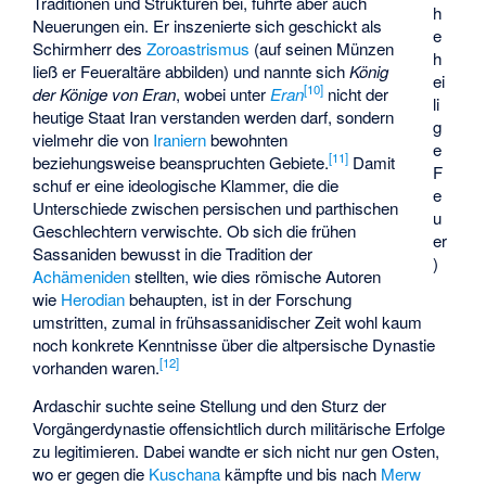
Traditionen und Strukturen bei, führte aber auch
h
Neuerungen ein. Er inszenierte sich geschickt als
e
Schirmherr des
Zoroastrismus
(auf seinen Münzen
h
ließ er Feueraltäre abbilden) und nannte sich
König
ei
[
10
]
der Könige von Eran
, wobei unter
Eran
nicht der
li
heutige Staat Iran verstanden werden darf, sondern
g
vielmehr die von
Iraniern
bewohnten
e
[
11
]
beziehungsweise beanspruchten Gebiete.
Damit
F
schuf er eine ideologische Klammer, die die
e
Unterschiede zwischen persischen und parthischen
u
Geschlechtern verwischte. Ob sich die frühen
er
Sassaniden bewusst in die Tradition der
)
Achämeniden
stellten, wie dies römische Autoren
wie
Herodian
behaupten, ist in der Forschung
umstritten, zumal in frühsassanidischer Zeit wohl kaum
noch konkrete Kenntnisse über die altpersische Dynastie
[
12
]
vorhanden waren.
Ardaschir suchte seine Stellung und den Sturz der
Vorgängerdynastie offensichtlich durch militärische Erfolge
zu legitimieren. Dabei wandte er sich nicht nur gen Osten,
wo er gegen die
Kuschana
kämpfte und bis nach
Merw