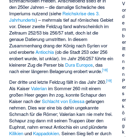
schmachvollen Frieden. Anschließend stieß er in
V
den 250er Jahren – die damalige Schwäche des
or
Imperiums nutzend (siehe
Reichskrise des 3.
d
Jahrhunderts
) – mehrmals tief auf römisches Gebiet
e
vor. Dieser zweite Feldzug fand wahrscheinlich im
m
Zeitraum 252/53 bis 256/57 statt, doch ist die
b
genaue Datierung umstritten. In diesem
er
Zusammenhang drang der König nach Syrien vor
itt
und eroberte
Antiochia
(ob die Stadt 253 oder 256
e
erobert wurde, ist unklar). Im Jahr 256/257 führte ein
n
kleinerer Zug die Perser bis
Dura Europos
, das
e
[
18
]
nach einer längeren Belagerung erobert wurde.
n
P
[
19
]
Der dritte und letzte Feldzug fällt in das Jahr 260.
er
Als Kaiser
Valerian
im Sommer 260 mit einem
s
großen Heer gegen ihn zog, konnte Schapur den
er
Kaiser nach der
Schlacht von Edessa
gefangen
k
nehmen. Dies war eine bis dahin ungekannte
ö
Schmach für die Römer; Valerian kam nie mehr frei.
ni
Schapur zog dann mit seinen Truppen über den
g
Euphrat, nahm erneut Antiochia ein und plünderte
k
Kilikien
und
Kappadokien
. Seinen Sieg ließ er durch