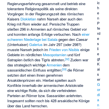
ic
Regierungserfahrung gesammelt und betrieb eine
h
tolerantere Religionspolitik als seine direkten
e
Vorgänger. In der Regierungszeit des römischen
n
Kaisers
Diokletian
nahm Narseh aber auch den
P
Krieg mit Rom wieder auf. Persische Truppen
fe
stießen 296 in Armenien auf römisches Gebiet vor
rd
und konnten anfangs Erfolge verbuchen. Nach
einer
e
schweren Niederlage bei Satala
gegen den
Caesar
s
(Unterkaiser)
Galerius
im Jahr 297 (oder 298?)
li
musste Narseh jedoch im
Frieden von Nisibis
einige
e
Gebiete im nördlichen
Mesopotamien
und fünf
gt
[
32
]
Satrapien östlich des Tigris abtreten.
Zudem war
K
das strategisch wichtige
Armenien
dem
ai
[
33
]
sassanidischen Einfluss entglitten;
die Römer
s
setzten dort einen ihnen genehmen
er
Arsakidenprinzen ein. Hierbei spielten auch
G
Konflikte innerhalb der armenischen Aristokratie
or
eine wichtige Rolle, da sich die verfeindeten
di
Parteien an Römer bzw. Sassaniden anlehnten.
a
Insgesamt sollten noch bis 428 arsakidische Könige
n
über das Land herrschen.