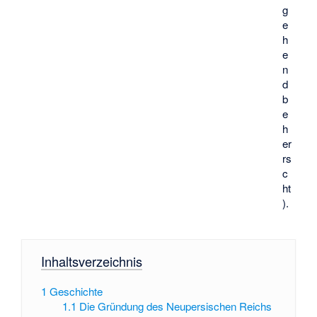
g
e
h
e
n
d
b
e
h
er
rs
c
ht
).
Inhaltsverzeichnis
1
Geschichte
1.1
Die Gründung des Neupersischen Reichs