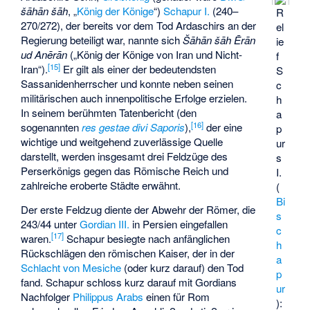
šāhān šāh
, „
König der Könige
“)
Schapur I.
(240–
R
270/272), der bereits vor dem Tod Ardaschirs an der
el
Regierung beteiligt war, nannte sich
Šāhān šāh Ērān
ie
ud Anērān
(„König der Könige von Iran und Nicht-
f
[
15
]
Iran“).
Er gilt als einer der bedeutendsten
S
Sassanidenherrscher und konnte neben seinen
c
militärischen auch innenpolitische Erfolge erzielen.
h
In seinem berühmten Tatenbericht (den
a
[
16
]
sogenannten
res gestae divi Saporis
),
der eine
p
wichtige und weitgehend zuverlässige Quelle
ur
darstellt, werden insgesamt drei Feldzüge des
s
Perserkönigs gegen das Römische Reich und
I.
zahlreiche eroberte Städte erwähnt.
(
Bi
Der erste Feldzug diente der Abwehr der Römer, die
s
243/44 unter
Gordian III.
in Persien eingefallen
c
[
17
]
waren.
Schapur besiegte nach anfänglichen
h
Rückschlägen den römischen Kaiser, der in der
a
Schlacht von Mesiche
(oder kurz darauf) den Tod
p
fand. Schapur schloss kurz darauf mit Gordians
ur
Nachfolger
Philippus Arabs
einen für Rom
):