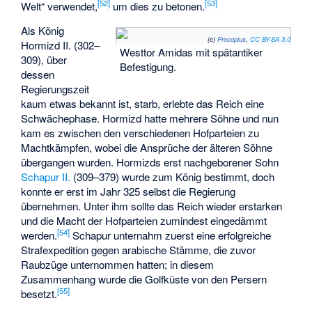
[
52
]
[
53
]
Welt“ verwendet,
um dies zu betonen.
Als König
(c)
Procopius
,
CC BY-SA 3.0
Hormizd II.
(302–
Westtor Amidas mit spätantiker
309), über
Befestigung.
dessen
Regierungszeit
kaum etwas bekannt ist, starb, erlebte das Reich eine
Schwächephase. Hormizd hatte mehrere Söhne und nun
kam es zwischen den verschiedenen Hofparteien zu
Machtkämpfen, wobei die Ansprüche der älteren Söhne
übergangen wurden. Hormizds erst nachgeborener Sohn
Schapur II.
(309–379) wurde zum König bestimmt, doch
konnte er erst im Jahr 325 selbst die Regierung
übernehmen. Unter ihm sollte das Reich wieder erstarken
und die Macht der Hofparteien zumindest eingedämmt
[
54
]
werden.
Schapur unternahm zuerst eine erfolgreiche
Strafexpedition gegen arabische Stämme, die zuvor
Raubzüge unternommen hatten; in diesem
Zusammenhang wurde die Golfküste von den Persern
[
55
]
besetzt.