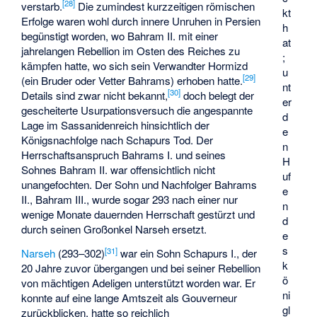
[
28
]
verstarb.
Die zumindest kurzzeitigen römischen
kt
Erfolge waren wohl durch innere Unruhen in Persien
h
begünstigt worden, wo Bahram II. mit einer
at
jahrelangen Rebellion im Osten des Reiches zu
;
kämpfen hatte, wo sich sein Verwandter
Hormizd
u
[
29
]
(ein Bruder oder Vetter Bahrams) erhoben hatte.
nt
[
30
]
Details sind zwar nicht bekannt,
doch belegt der
er
gescheiterte Usurpationsversuch die angespannte
d
Lage im Sassanidenreich hinsichtlich der
e
Königsnachfolge nach Schapurs Tod. Der
n
Herrschaftsanspruch Bahrams I. und seines
H
Sohnes Bahram II. war offensichtlich nicht
uf
unangefochten. Der Sohn und Nachfolger Bahrams
e
II.,
Bahram III.
, wurde sogar 293 nach einer nur
n
wenige Monate dauernden Herrschaft gestürzt und
d
durch seinen Großonkel Narseh ersetzt.
e
s
[
31
]
Narseh
(293–302)
war ein Sohn Schapurs I., der
k
20 Jahre zuvor übergangen und bei seiner Rebellion
ö
von mächtigen Adeligen unterstützt worden war. Er
ni
konnte auf eine lange Amtszeit als Gouverneur
gl
zurückblicken, hatte so reichlich