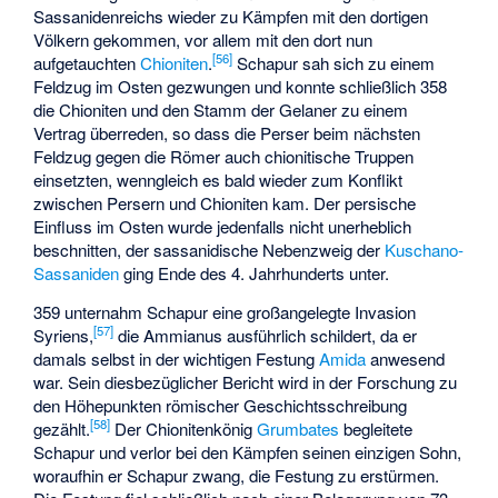
Sassanidenreichs wieder zu Kämpfen mit den dortigen
Völkern gekommen, vor allem mit den dort nun
[
56
]
aufgetauchten
Chioniten
.
Schapur sah sich zu einem
Feldzug im Osten gezwungen und konnte schließlich 358
die Chioniten und den Stamm der Gelaner zu einem
Vertrag überreden, so dass die Perser beim nächsten
Feldzug gegen die Römer auch chionitische Truppen
einsetzten, wenngleich es bald wieder zum Konflikt
zwischen Persern und Chioniten kam. Der persische
Einfluss im Osten wurde jedenfalls nicht unerheblich
beschnitten, der sassanidische Nebenzweig der
Kuschano-
Sassaniden
ging Ende des 4. Jahrhunderts unter.
359 unternahm Schapur eine großangelegte Invasion
[
57
]
Syriens,
die Ammianus ausführlich schildert, da er
damals selbst in der wichtigen Festung
Amida
anwesend
war. Sein diesbezüglicher Bericht wird in der Forschung zu
den Höhepunkten römischer Geschichtsschreibung
[
58
]
gezählt.
Der Chionitenkönig
Grumbates
begleitete
Schapur und verlor bei den Kämpfen seinen einzigen Sohn,
woraufhin er Schapur zwang, die Festung zu erstürmen.