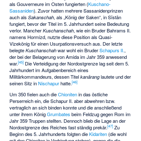
als Gouverneure im Osten fungierten (
Kuschano-
Sassaniden
). Zuvor hatten mehrere Sassanidenprinzen
auch als
Sakanschah
, als „König der Saken“, in
Sīstān
fungiert, bevor der Titel im 5. Jahrhundert seine Bedeutung
verlor. Mancher
Kuschanschah
, wie ein Bruder Bahrams II.
namens
Hormizd
, nutzte diese Position als Quasi-
Vizekönig für einen Usurpationsversuch aus. Der letzte
belegte
Kuschanschah
war wohl ein Bruder
Schapurs II.
,
der bei der Belagerung von
Amida
im Jahr 359 anwesend
[
45
]
war.
Die Verteidigung der Nordostgrenze lag seit dem 5.
Jahrhundert im Aufgabenbereich eines
Militärkommandeurs, dessen Titel
kanārang
lautete und der
[
46
]
seinen Sitz in
Nischapur
hatte.
Um 350 fielen auch die
Chioniten
in das östliche
Perserreich ein, die Schapur II. aber abwehren bzw.
vertraglich an sich binden konnte und die anschließend
unter ihrem König
Grumbates
beim Feldzug gegen Rom im
Jahr 359 Truppen stellten. Dennoch blieb die Lage an der
[
47
]
Nordostgrenze des Reiches fast ständig prekär.
Zu
Beginn des 5. Jahrhunderts folgten die
Kidariten
(die wohl
mit den Chioniten in Verbindung stehen), gegen die die