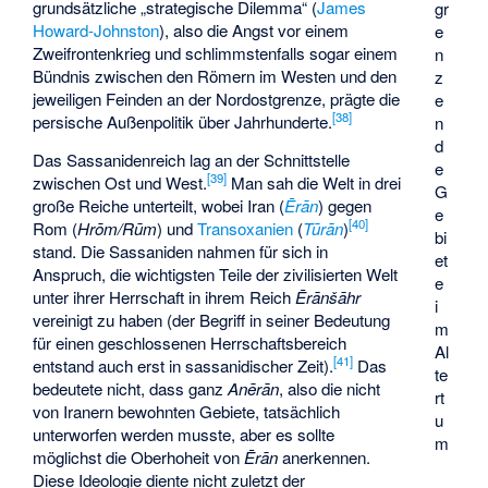
grundsätzliche „strategische Dilemma“ (
James
gr
Howard-Johnston
), also die Angst vor einem
e
Zweifrontenkrieg und schlimmstenfalls sogar einem
n
Bündnis zwischen den Römern im Westen und den
z
jeweiligen Feinden an der Nordostgrenze, prägte die
e
[
38
]
persische Außenpolitik über Jahrhunderte.
n
d
Das Sassanidenreich lag an der Schnittstelle
e
[
39
]
zwischen Ost und West.
Man sah die Welt in drei
G
große Reiche unterteilt, wobei Iran (
Ērān
) gegen
e
[
40
]
Rom (
Hrōm/Rūm
) und
Transoxanien
(
Tūrān
)
bi
stand. Die Sassaniden nahmen für sich in
et
Anspruch, die wichtigsten Teile der zivilisierten Welt
e
unter ihrer Herrschaft in ihrem Reich
Ērānšāhr
i
vereinigt zu haben (der Begriff in seiner Bedeutung
m
für einen geschlossenen Herrschaftsbereich
Al
[
41
]
entstand auch erst in sassanidischer Zeit).
Das
te
bedeutete nicht, dass ganz
Anērān
, also die nicht
rt
von Iranern bewohnten Gebiete, tatsächlich
u
unterworfen werden musste, aber es sollte
m
möglichst die Oberhoheit von
Ērān
anerkennen.
Diese Ideologie diente nicht zuletzt der