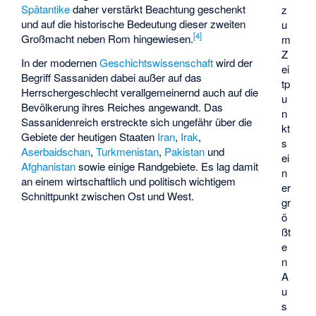
Spätantike
daher verstärkt Beachtung geschenkt
z
und auf die historische Bedeutung dieser zweiten
u
[
4
]
Großmacht neben Rom hingewiesen.
m
Z
In der modernen
Geschichtswissenschaft
wird der
ei
Begriff Sassaniden dabei außer auf das
tp
Herrschergeschlecht verallgemeinernd auch auf die
u
Bevölkerung ihres Reiches angewandt. Das
n
Sassanidenreich erstreckte sich ungefähr über die
kt
Gebiete der heutigen Staaten
Iran
,
Irak
,
s
Aserbaidschan
,
Turkmenistan
,
Pakistan
und
ei
Afghanistan
sowie einige Randgebiete. Es lag damit
n
an einem wirtschaftlich und politisch wichtigem
er
Schnittpunkt zwischen Ost und West.
gr
ö
ßt
e
n
A
u
s