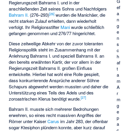
G
Regierungszeit Bahrams I. und in der
ef
anschließenden Zeit seines Sohns und Nachfolgers
a
[
26
]
Bahram II.
(276–293)
wurden die Manichäer, die
n
recht starken Zulauf erhielten, dann wiederholt
g
verfolgt. Ihr Religionsstifter
Mani
wurde schließlich
e
gefangen genommen und 276/77 hingerichtet.
n
Diese zeitweilige Abkehr von der zuvor toleranten
s
Religionspolitik steht im Zusammenhang mit der
c
Anlehnung Bahrams I. und speziell Bahrams II. an
h
den bereits erwähnten Kartir, der vor allem in der
af
Regierungszeit Bahrams II. großen Einfluss
t
entwickelte. Hierbei hat wohl eine Rolle gespielt,
a
dass konkurrierende Ansprüche anderer Söhne
m
Schapurs abgewehrt werden mussten und daher die
A
Unterstützung eines Teils des Adels und des
r
[
27
]
zoroastrischen Klerus benötigt wurde.
m
g
Bahram II. musste sich mehrerer Bedrohungen
e
erwehren, so eines recht massiven Angriffes der
p
Römer unter Kaiser
Carus
im Jahr 283, der offenbar
a
sogar Ktesiphon plündern konnte, aber kurz darauf
c