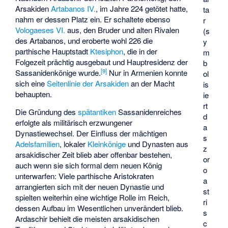
Arsakiden
Artabanos IV.
, im Jahre 224 getötet hatte,
ta
nahm er dessen Platz ein. Er schaltete ebenso
r
Vologaeses VI.
aus, den Bruder und alten Rivalen
(s
des Artabanos, und eroberte wohl 226 die
y
parthische Hauptstadt
Ktesiphon
, die in der
m
Folgezeit prächtig ausgebaut und Hauptresidenz der
b
[
9
]
Sassanidenkönige wurde.
Nur in Armenien konnte
ol
sich eine
Seitenlinie der Arsakiden
an der Macht
is
behaupten.
ie
rt
Die Gründung des
spätantiken
Sassanidenreiches
d
erfolgte als militärisch erzwungener
a
Dynastiewechsel. Der Einfluss der mächtigen
s
Adelsfamilien
, lokaler
Kleinkönige
und Dynasten aus
z
arsakidischer Zeit blieb aber offenbar bestehen,
or
auch wenn sie sich formal dem neuen König
o
unterwarfen: Viele parthische Aristokraten
a
arrangierten sich mit der neuen Dynastie und
st
spielten weiterhin eine wichtige Rolle im Reich,
ri
dessen Aufbau im Wesentlichen unverändert blieb.
s
Ardaschir behielt die meisten arsakidischen
c