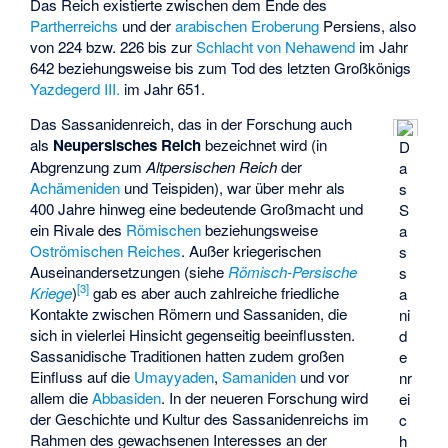
Das Reich existierte zwischen dem Ende des
Partherreichs
und der
arabischen Eroberung
Persiens, also
von 224 bzw. 226 bis zur
Schlacht von Nehawend
im Jahr
642 beziehungsweise bis zum Tod des letzten Großkönigs
Yazdegerd III.
im Jahr 651.
Das Sassanidenreich, das in der Forschung auch
als
Neupersisches Reich
bezeichnet wird (in
D
Abgrenzung zum
Altpersischen Reich
der
a
Achämeniden
und
Teispiden
), war über mehr als
s
400 Jahre hinweg eine bedeutende Großmacht und
S
ein Rivale des
Römischen
beziehungsweise
a
Oströmischen Reiches
. Außer kriegerischen
s
Auseinandersetzungen (siehe
Römisch-Persische
s
[
3
]
Kriege
)
gab es aber auch zahlreiche friedliche
a
Kontakte zwischen Römern und Sassaniden, die
ni
sich in vielerlei Hinsicht gegenseitig beeinflussten.
d
Sassanidische Traditionen hatten zudem großen
e
Einfluss auf die
Umayyaden
,
Samaniden
und vor
nr
allem die
Abbasiden
. In der neueren Forschung wird
ei
der Geschichte und Kultur des Sassanidenreichs im
c
Rahmen des gewachsenen Interesses an der
h