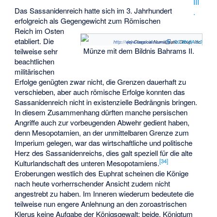
III
Das Sassanidenreich hatte sich im 3. Jahrhundert
.
erfolgreich als Gegengewicht zum Römischen
Reich im Osten
etabliert. Die
http://www.cngcoins.com
(c) Classical Numismatic Group, Inc.
,
CC BY-SA 3.0
Münze mit dem Bildnis Bahrams II.
teilweise sehr
beachtlichen
militärischen
Erfolge genügten zwar nicht, die Grenzen dauerhaft zu
verschieben, aber auch römische Erfolge konnten das
Sassanidenreich nicht in existenzielle Bedrängnis bringen.
In diesem Zusammenhang dürften manche persischen
Angriffe auch zur vorbeugenden Abwehr gedient haben,
denn Mesopotamien, an der unmittelbaren Grenze zum
Imperium gelegen, war das wirtschaftliche und politische
Herz des Sassanidenreichs, dies galt speziell für die alte
[
34
]
Kulturlandschaft des unteren Mesopotamiens.
Eroberungen westlich des Euphrat scheinen die Könige
nach heute vorherrschender Ansicht zudem nicht
angestrebt zu haben. Im Inneren wiederum bedeutete die
teilweise nun engere Anlehnung an den zoroastrischen
Klerus keine Aufgabe der Königsgewalt; beide, Königtum