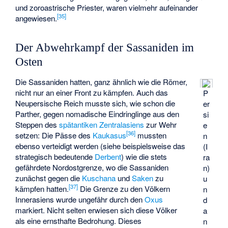
und zoroastrische Priester, waren vielmehr aufeinander
[
35
]
angewiesen.
Der Abwehrkampf der Sassaniden im
Osten
Die Sassaniden hatten, ganz ähnlich wie die Römer,
nicht nur an einer Front zu kämpfen. Auch das
P
Neupersische Reich musste sich, wie schon die
er
Parther, gegen nomadische Eindringlinge aus den
si
Steppen des
spätantiken Zentralasiens
zur Wehr
e
[
36
]
setzen: Die Pässe des
Kaukasus
mussten
n
ebenso verteidigt werden (siehe beispielsweise das
(I
strategisch bedeutende
Derbent
) wie die stets
ra
gefährdete Nordostgrenze, wo die Sassaniden
n)
zunächst gegen die
Kuschana
und
Saken
zu
u
[
37
]
kämpfen hatten.
Die Grenze zu den Völkern
n
Innerasiens wurde ungefähr durch den
Oxus
d
markiert. Nicht selten erwiesen sich diese Völker
a
als eine ernsthafte Bedrohung. Dieses
n