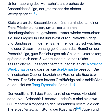
Untermauerung des Herrschaftsanspruches der
Sassanidenkönige, der „Herrscher der sieben
[
42
]
Weltgegenden“.
Stets waren die Sassaniden bemüht, zumindest an einer
Front Frieden zu halten, um an der anderen
Handlungsfreiheit zu gewinnen. Immer wieder versuchten
sie, ihre Gegner in Ost und West durch Präventivkriege
und Bündnisse mit gemeinsamen Feinden zu schwächen.
In diesen Zusammenhang gehört auch das Bemühen der
Perserkönige, gute Beziehungen mit China zu unterhalten;
spätestens ab dem 5. Jahrhundert sind zahlreiche
sassanidische Gesandtschaften zunächst an die
Nördliche
Wei-Dynastie
und dann an die
Sui-Dynastie
bezeugt. Die
chinesischen Quellen bezeichnen Persien als
Bosi
bzw.
Po-ssu
. Der Sohn des letzten Großkönigs sollte schließlich
[
43
]
an den Hof der
Tang-Dynastie
flüchten.
Der westliche Teil des Kuschanreiches wurde vielleicht
schon von Ardaschir I. besetzt. Jedenfalls sind bis etwa
360 mehrere Kronprinzen der Sassaniden belegt, die den
[
44
]
Titel
Kuschanschah
(„König der Kuschan“)
trugen und