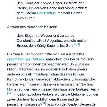
„Ich, König der Könige, Sapor, Gefährte der
Sterne, Bruder von Sonne und Mond, entbiete
dem Caesar
Constantius
, meinem Bruder,
alles Gute.“
Antwort des römischen Kaisers:
„Ich, Sieger zu Wasser und zu Lande,
Constantius, allzeit Augustus, entbiete meinem
[
49
]
Bruder, dem König Sapor, alles Gute.“
Bis zum 6. Jahrhundert hatte sich ein ausgefeiltes
diplomatisches Protokoll
entwickelt, das bei oströmisch-
persischen Kontakten zu beachten war. So wurde es
üblich, Thronwechsel im eigenen Reich dem jeweils
anderen offiziell mitzuteilen, ohne dass freilich die
Kampfhandlungen deswegen abbrachen. Das spätantike
Persien war in diesem Sinne kein barbarischer Nachbar
Roms, sondern ein prinzipiell durchaus ebenbürtiges Reich.
[
50
]
Im diplomatischen Verkehr wurde die Metapher von den
„zwei Brüdern“ hinsichtlich dem Kaiser und dem
[
51
]
persischen
šāhān šāh
bzw. von den beiden „Augen der