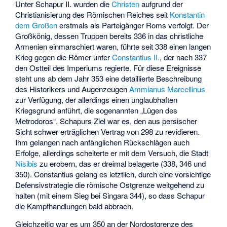
Unter Schapur II. wurden die
Christen
aufgrund der
Christianisierung des Römischen Reiches seit
Konstantin
dem Großen
erstmals als Parteigänger Roms verfolgt. Der
Großkönig, dessen Truppen bereits 336 in das christliche
Armenien einmarschiert waren, führte seit 338 einen langen
Krieg gegen die Römer unter
Constantius II.
, der nach 337
den Ostteil des Imperiums regierte. Für diese Ereignisse
steht uns ab dem Jahr 353 eine detaillierte Beschreibung
des Historikers und Augenzeugen
Ammianus Marcellinus
zur Verfügung, der allerdings einen unglaubhaften
Kriegsgrund anführt, die sogenannten „
Lügen des
Metrodoros
“. Schapurs Ziel war es, den aus persischer
Sicht schwer erträglichen Vertrag von 298 zu revidieren.
Ihm gelangen nach anfänglichen Rückschlägen auch
Erfolge, allerdings scheiterte er mit dem Versuch, die Stadt
Nisibis
zu erobern, das er dreimal belagerte (338, 346 und
350). Constantius gelang es letztlich, durch eine vorsichtige
Defensivstrategie die römische Ostgrenze weitgehend zu
halten (mit einem Sieg bei Singara 344), so dass Schapur
die Kampfhandlungen bald abbrach.
Gleichzeitig war es um 350 an der Nordostgrenze des