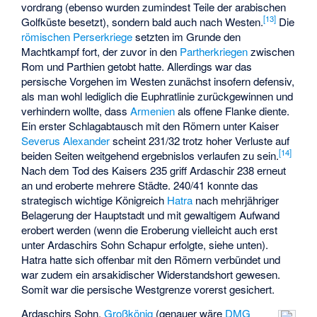
vordrang (ebenso wurden zumindest Teile der arabischen
[
13
]
Golfküste besetzt), sondern bald auch nach Westen.
Die
römischen Perserkriege
setzten im Grunde den
Machtkampf fort, der zuvor in den
Partherkriegen
zwischen
Rom und Parthien getobt hatte. Allerdings war das
persische Vorgehen im Westen zunächst insofern defensiv,
als man wohl lediglich die Euphratlinie zurückgewinnen und
verhindern wollte, dass
Armenien
als offene Flanke diente.
Ein erster Schlagabtausch mit den Römern unter Kaiser
Severus Alexander
scheint 231/32 trotz hoher Verluste auf
[
14
]
beiden Seiten weitgehend ergebnislos verlaufen zu sein.
Nach dem Tod des Kaisers 235 griff Ardaschir 238 erneut
an und eroberte mehrere Städte. 240/41 konnte das
strategisch wichtige Königreich
Hatra
nach mehrjähriger
Belagerung der Hauptstadt und mit gewaltigem Aufwand
erobert werden (wenn die Eroberung vielleicht auch erst
unter Ardaschirs Sohn Schapur erfolgte, siehe unten).
Hatra hatte sich offenbar mit den Römern verbündet und
war zudem ein arsakidischer Widerstandshort gewesen.
Somit war die persische Westgrenze vorerst gesichert.
Ardaschirs Sohn,
Großkönig
(genauer wäre
DMG