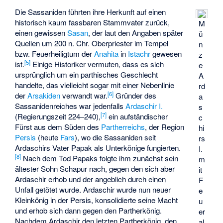
Die Sassaniden führten ihre Herkunft auf einen
historisch kaum fassbaren Stammvater zurück,
M
einen gewissen
Sasan
, der laut den Angaben später
ü
Quellen um 200 n. Chr. Oberpriester im Tempel
n
bzw. Feuerheiligtum der
Anahita
in
Istachr
gewesen
z
[
5
]
ist.
Einige Historiker vermuten, dass es sich
e
ursprünglich um ein parthisches Geschlecht
A
handelte, das vielleicht sogar mit einer Nebenlinie
rd
[
6
]
der
Arsakiden
verwandt war.
Gründer des
a
Sassanidenreiches war jedenfalls
Ardaschir I.
s
[
7
]
(Regierungszeit 224–240),
ein aufständischer
c
Fürst aus dem Süden des
Partherreichs
, der Region
hi
Persis
(heute
Fars
), wo die Sassaniden seit
rs
Ardaschirs Vater
Papak
als Unterkönige fungierten.
I.
[
8
]
Nach dem Tod Papaks folgte ihm zunächst sein
m
ältester Sohn
Schapur
nach, gegen den sich aber
it
Ardaschir erhob und der angeblich durch einen
F
Unfall getötet wurde. Ardaschir wurde nun neuer
e
Kleinkönig in der Persis, konsolidierte seine Macht
u
und erhob sich dann gegen den Partherkönig.
er
Nachdem Ardaschir den letzten Partherkönig, den
al