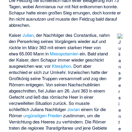
Die Festung fiel schließlich nach einer Belagerung von 73
Tagen, wobei Ammianus nur mit Not entkommen konnte.
Schapur hatte einen großen Sieg errungen, doch konnte er
ihn nicht ausnutzen und musste den Feldzug bald darauf
abbrechen.
Kaiser
Julian
, der Nachfolger des Constantius, nahm
den Perserkrieg seines Vorgängers wieder auf und
J
rückte im März 363 mit einem starken Heer von
u
etwa 65.000 Mann in
Mesopotamien
ein. Bald stand
li
der Kaiser, dem Schapur immer wieder geschickt
a
ausgewichen war, vor
Ktesiphon
. Dort aber
n
entschied er sich zur Umkehr. Inzwischen hatte der
s
Großkönig seine Truppen versammelt und zog den
P
Römern entgegen. Von seinen Nachschublinien
e
abgeschnitten, fiel Julian am 26. Juni 363 in einem
r
Gefecht und ließ das römische Heer in einer
s
verzweifelten Situation zurück. So musste
i
schließlich Julians Nachfolger
Jovian
einem für die
e
Römer
ungünstigen Frieden
zustimmen, um die
n
Vernichtung des Heeres zu verhindern. Die Römer
f
traten die
regiones Transtigritanes
und jene Gebiete
e