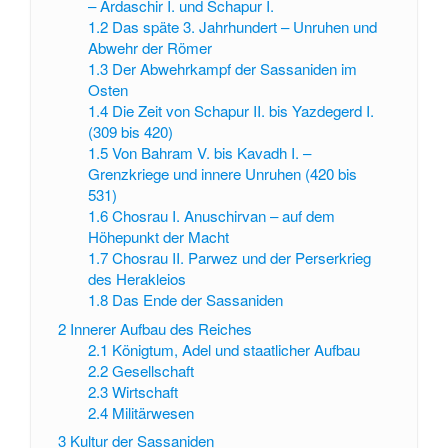
– Ardaschir I. und Schapur I.
1.2
Das späte 3. Jahrhundert – Unruhen und
Abwehr der Römer
1.3
Der Abwehrkampf der Sassaniden im
Osten
1.4
Die Zeit von Schapur II. bis Yazdegerd I.
(309 bis 420)
1.5
Von Bahram V. bis Kavadh I. –
Grenzkriege und innere Unruhen (420 bis
531)
1.6
Chosrau I. Anuschirvan – auf dem
Höhepunkt der Macht
1.7
Chosrau II. Parwez und der Perserkrieg
des Herakleios
1.8
Das Ende der Sassaniden
2
Innerer Aufbau des Reiches
2.1
Königtum, Adel und staatlicher Aufbau
2.2
Gesellschaft
2.3
Wirtschaft
2.4
Militärwesen
3
Kultur der Sassaniden