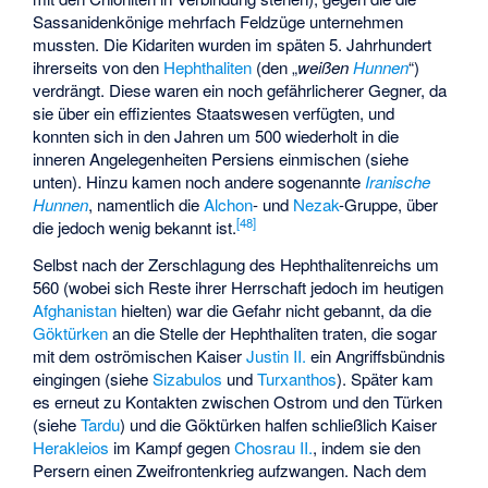
Sassanidenkönige mehrfach Feldzüge unternehmen
mussten. Die Kidariten wurden im späten 5. Jahrhundert
ihrerseits von den
Hephthaliten
(den „
weißen
Hunnen
“)
verdrängt. Diese waren ein noch gefährlicherer Gegner, da
sie über ein effizientes Staatswesen verfügten, und
konnten sich in den Jahren um 500 wiederholt in die
inneren Angelegenheiten Persiens einmischen (siehe
unten). Hinzu kamen noch andere sogenannte
Iranische
Hunnen
, namentlich die
Alchon
- und
Nezak
-Gruppe, über
[
48
]
die jedoch wenig bekannt ist.
Selbst nach der Zerschlagung des Hephthalitenreichs um
560 (wobei sich Reste ihrer Herrschaft jedoch im heutigen
Afghanistan
hielten) war die Gefahr nicht gebannt, da die
Göktürken
an die Stelle der Hephthaliten traten, die sogar
mit dem oströmischen Kaiser
Justin II.
ein Angriffsbündnis
eingingen (siehe
Sizabulos
und
Turxanthos
). Später kam
es erneut zu Kontakten zwischen Ostrom und den Türken
(siehe
Tardu
) und die Göktürken halfen schließlich Kaiser
Herakleios
im Kampf gegen
Chosrau II.
, indem sie den
Persern einen Zweifrontenkrieg aufzwangen. Nach dem