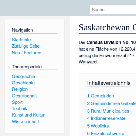
Saskatchewan C
Navigation
Startseite
Die
Census Division No. 10
Zufällige Seite
hat eine Fläche von 12.220,4
Neu / Featured
betrug die Einwohnerzahl 17
Wynyard
.
Themenportale
Geographie
Inhaltsverzeichnis
Geschichte
Religion
Gesellschaft
1
Gemeinden
Sport
2
Gemeindefreie Gebiet
Technik
3
Rural Municipalities
Kunst und Kultur
4
Indianerreservate
Wissenschaft
5
Weblinks
6
Einzelnachweise