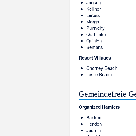
Jansen
Kelliher
Leross
Margo
Punnichy
Quill Lake
Quinton
Semans
Resort Villages
Chorney Beach
Leslie Beach
Gemeindefreie Ge
Organized Hamlets
Banked
Hendon
Jasmin