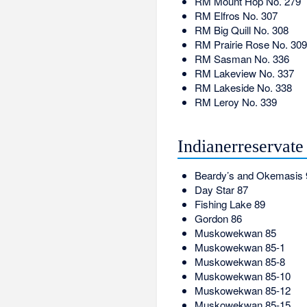
RM
Mount Hop No. 279
RM
Elfros No. 307
RM
Big Quill No. 308
RM
Prairie Rose No. 309
RM
Sasman No. 336
RM
Lakeview No. 337
RM
Lakeside No. 338
RM
Leroy No. 339
Indianerreservate
Beardy’s and Okemasis 
Day Star 87
Fishing Lake 89
Gordon 86
Muskowekwan 85
Muskowekwan 85-1
Muskowekwan 85-8
Muskowekwan 85-10
Muskowekwan 85-12
Muskowekwan 85-15