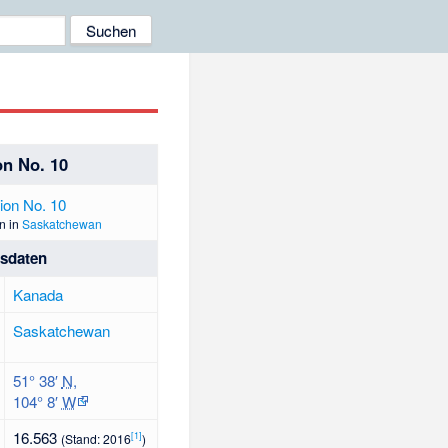
on No. 10
n in
Saskatchewan
isdaten
Kanada
Saskatchewan
51° 38′
N
,
104° 8′
W
16.563
[
1
]
(Stand: 2016
)