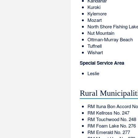
Kandahar
Kuroki
Kylemore
Mozart
North Shore Fishing Lak
Nut Mountain
Ottman-Murray Beach
Tuffnell
Wishart
Special Service Area
Leslie
Rural Municipalit
RM
Ituna Bon Accord No
RM
Kellross No. 247
RM
Touchwood No. 248
RM
Foam Lake No. 276
RM
Emerald No. 277