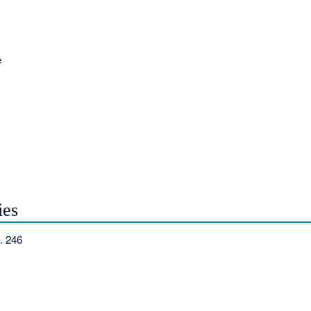
e
ies
. 246