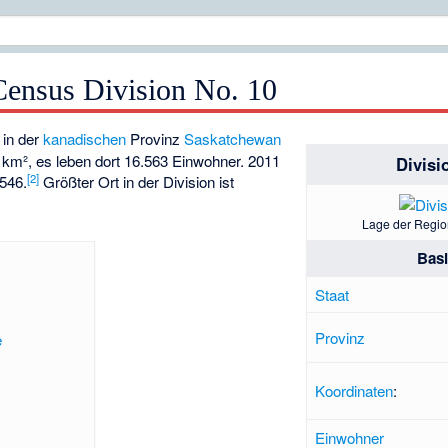
ensus Division No. 10
in der
kanadischen
Provinz
Saskatchewan
 km², es leben dort 16.563 Einwohner. 2011
Divisi
[
2
]
.546.
Größter Ort in der Division ist
Lage der Regio
Bas
Staat
Provinz
e
Koordinaten
:
Einwohner