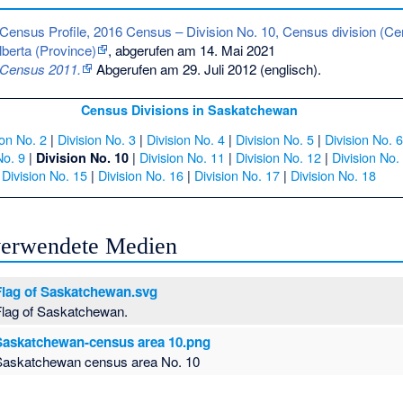
Census Profile, 2016 Census – Division No. 10, Census division (Cen
berta (Province)
, abgerufen am 14. Mai 2021
: Census 2011.
Abgerufen am 29. Juli 2012
(englisch).
Census Divisions in Saskatchewan
ion No. 2
|
Division No. 3
|
Division No. 4
|
Division No. 5
|
Division No. 6
No. 9
|
|
Division No. 11
|
Division No. 12
|
Division No.
Division No. 10
Division No. 15
|
Division No. 16
|
Division No. 17
|
Division No. 18
 verwendete Medien
Flag of Saskatchewan.svg
Flag of Saskatchewan.
Saskatchewan-census area 10.png
Saskatchewan census area No. 10