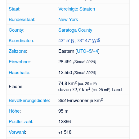
Staat
:
Vereinigte Staaten
Bundesstaat
:
New York
County
:
Saratoga County
Koordinaten
:
43° 5′
N
,
73° 47′
W
Zeitzone
:
Eastern (
UTC−5
/
−4
)
Einwohner
:
28.491
(Stand:
2020
)
Haushalte
:
12.550
(Stand:
2020
)
2
74,8 km
(ca. 29 mi²)
Fläche:
2
davon 72,7 km
Land
(ca. 28 mi²)
2
Bevölkerungsdichte
:
392 Einwohner je km
Höhe
:
95 m
Postleitzahl
:
12866
Vorwahl
:
518
+1