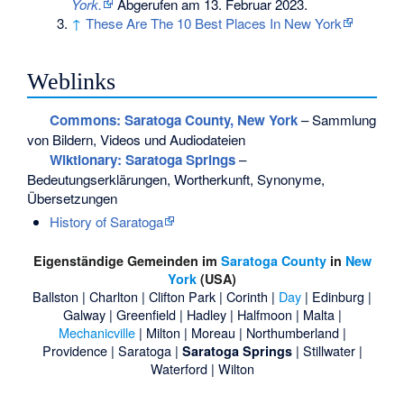
York.
Abgerufen am 13. Februar 2023
.
↑
These Are The 10 Best Places In New York
Weblinks
Commons
: Saratoga County, New York
– Sammlung
von Bildern, Videos und Audiodateien
Wiktionary: Saratoga Springs
–
Bedeutungserklärungen, Wortherkunft, Synonyme,
Übersetzungen
History of Saratoga
Eigenständige Gemeinden im
Saratoga County
in
New
York
(USA)
Ballston
|
Charlton
|
Clifton Park
|
Corinth
|
Day
|
Edinburg
|
Galway
|
Greenfield
|
Hadley
|
Halfmoon
|
Malta
|
Mechanicville
|
Milton
|
Moreau
|
Northumberland
|
Providence
|
Saratoga
|
|
Stillwater
|
Saratoga Springs
Waterford
|
Wilton