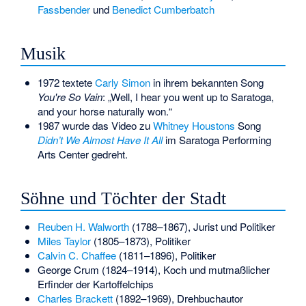
Fassbender
und
Benedict Cumberbatch
Musik
1972 textete
Carly Simon
in ihrem bekannten Song
You're So Vain
: „Well, I hear you went up to Saratoga,
and your horse naturally won.“
1987 wurde das Video zu
Whitney Houstons
Song
Didn’t We Almost Have It All
im
Saratoga Performing
Arts Center
gedreht.
Söhne und Töchter der Stadt
Reuben H. Walworth
(1788–1867), Jurist und Politiker
Miles Taylor
(1805–1873), Politiker
Calvin C. Chaffee
(1811–1896), Politiker
George Crum
(1824–1914), Koch und mutmaßlicher
Erfinder der Kartoffelchips
Charles Brackett
(1892–1969), Drehbuchautor