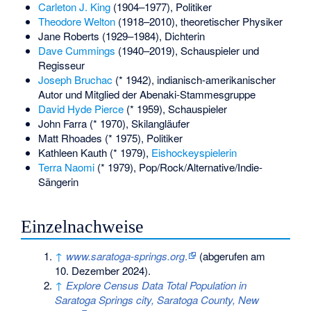
Carleton J. King
(1904–1977), Politiker
Theodore Welton
(1918–2010), theoretischer Physiker
Jane Roberts
(1929–1984), Dichterin
Dave Cummings
(1940–2019), Schauspieler und
Regisseur
Joseph Bruchac
(* 1942), indianisch-amerikanischer
Autor und Mitglied der Abenaki-Stammesgruppe
David Hyde Pierce
(* 1959), Schauspieler
John Farra
(* 1970), Skilangläufer
Matt Rhoades
(* 1975), Politiker
Kathleen Kauth
(* 1979),
Eishockeyspielerin
Terra Naomi
(* 1979), Pop/Rock/Alternative/Indie-
Sängerin
Einzelnachweise
↑
www.saratoga-springs.org
.
(abgerufen am
10. Dezember 2024).
↑
Explore Census Data Total Population in
Saratoga Springs city, Saratoga County, New