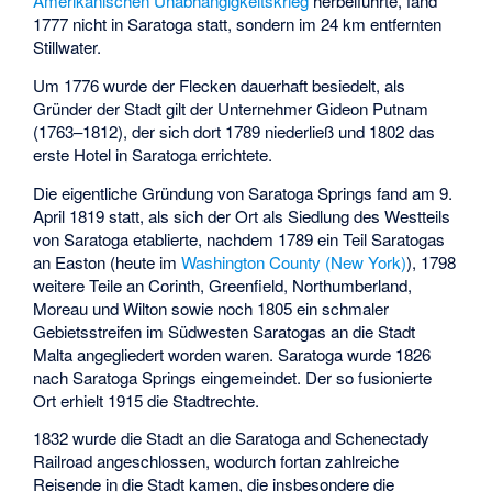
Amerikanischen Unabhängigkeitskrieg
herbeiführte, fand
1777 nicht in Saratoga statt, sondern im 24 km entfernten
Stillwater
.
Um 1776 wurde der Flecken dauerhaft besiedelt, als
Gründer der Stadt gilt der Unternehmer
Gideon Putnam
(1763–1812), der sich dort 1789 niederließ und 1802 das
erste Hotel in Saratoga errichtete.
Die eigentliche Gründung von Saratoga Springs fand am 9.
April 1819 statt, als sich der Ort als Siedlung des Westteils
von
Saratoga
etablierte, nachdem 1789 ein Teil Saratogas
an Easton (heute im
Washington County (New York)
), 1798
weitere Teile an Corinth, Greenfield, Northumberland,
Moreau und Wilton sowie noch 1805 ein schmaler
Gebietsstreifen im Südwesten Saratogas an die Stadt
Malta angegliedert worden waren. Saratoga wurde 1826
nach Saratoga Springs eingemeindet. Der so fusionierte
Ort erhielt 1915 die Stadtrechte.
1832 wurde die Stadt an die
Saratoga and Schenectady
Railroad
angeschlossen, wodurch fortan zahlreiche
Reisende in die Stadt kamen, die insbesondere die