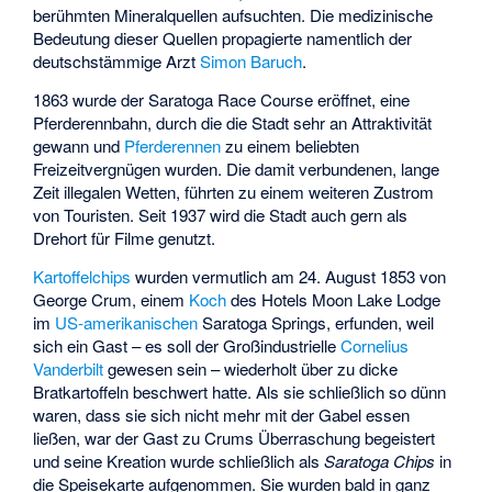
berühmten Mineralquellen aufsuchten. Die medizinische
Bedeutung dieser Quellen propagierte namentlich der
deutschstämmige Arzt
Simon Baruch
.
1863 wurde der
Saratoga Race Course
eröffnet, eine
Pferderennbahn, durch die die Stadt sehr an Attraktivität
gewann und
Pferderennen
zu einem beliebten
Freizeitvergnügen wurden. Die damit verbundenen, lange
Zeit illegalen Wetten, führten zu einem weiteren Zustrom
von Touristen. Seit 1937 wird die Stadt auch gern als
Drehort für Filme genutzt.
Kartoffelchips
wurden vermutlich am 24. August 1853 von
George Crum
, einem
Koch
des Hotels Moon Lake Lodge
im
US-amerikanischen
Saratoga Springs, erfunden, weil
sich ein Gast – es soll der Großindustrielle
Cornelius
Vanderbilt
gewesen sein – wiederholt über zu dicke
Bratkartoffeln beschwert hatte. Als sie schließlich so dünn
waren, dass sie sich nicht mehr mit der Gabel essen
ließen, war der Gast zu Crums Überraschung begeistert
und seine Kreation wurde schließlich als
Saratoga Chips
in
die Speisekarte aufgenommen. Sie wurden bald in ganz