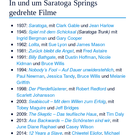
In und um Saratoga Springs
gedrehte Filme
1937:
Saratoga
, mit
Clark Gable
und
Jean Harlow
1945:
Spiel mit dem Schicksal
(Saratoga Trunk)
mit
Ingrid Bergman
und
Gary Cooper
1962:
Lolita
, mit
Sue Lyon
und
James Mason
1981:
Zurück bleibt die Angst
, mit
Fred Astaire
1991:
Billy Bathgate
, mit
Dustin Hoffman
,
Nicole
Kidman
und
Bruce Willis
1994:
Nobody’s Fool – Auf Dauer unwiderstehlich
, mit
Paul Newman
,
Jessica Tandy
,
Bruce Willis
und
Melanie
Griffith
1998:
Der Pferdeflüsterer
, mit
Robert Redford
und
Scarlett Johansson
2003:
Seabiscuit – Mit dem Willen zum Erfolg
, mit
Tobey Maguire
und
Jeff Bridges
2009:
The Skeptic – Das teuflische Haus
, mit
Tim Daly
2013:
Ass Backwards – Die Schönsten sind wir
, mit
June Diane Raphael
und
Casey Wilson
2014:
12 Years a Slave
, mit
Chiwetel Ejiofor
,
Michael