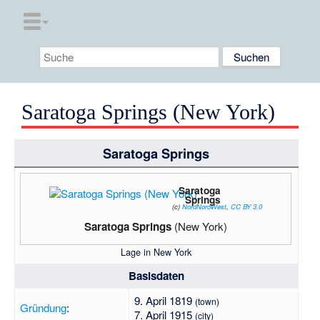
Saratoga Springs (New York)
Saratoga Springs
Saratoga
Springs
(c)
NordNordWest
,
CC BY 3.0
Saratoga Springs
(New York)
Lage in New York
Basisdaten
9. April 1819
(town)
Gründung
:
7. April 1915
(city)