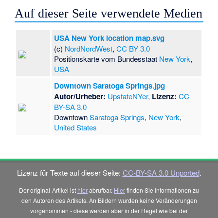
Auf dieser Seite verwendete Medien
USA New York location map.svg
(c)
NordNordWest
,
CC BY 3.0
Positionskarte vom Bundesstaat
New York
,
USA
Downtown Saratoga Springs.jpg
Autor/Urheber:
UpstateNYer
,
Lizenz:
CC
BY-SA 3.0
Downtown
Saratoga Springs
,
New York
,
United States
Lizenz für Texte auf dieser Seite:
CC-BY-SA 3.0 Unported
.
Der original-Artikel ist
hier
abrufbar.
Hier
finden Sie Informationen zu
den Autoren des Artikels. An Bildern wurden keine Veränderungen
vorgenommen - diese werden aber in der Regel wie bei der