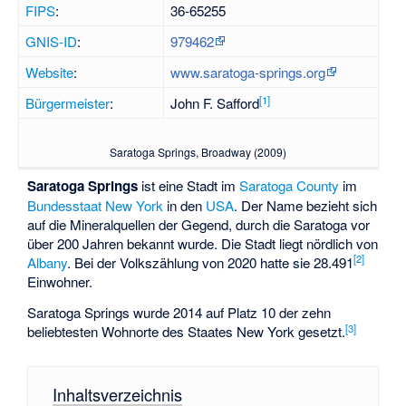
FIPS
:
36-65255
GNIS-ID
:
979462
Website
:
www.saratoga-springs.org
[
1
]
Bürgermeister
:
John F. Safford
Saratoga Springs, Broadway (2009)
Saratoga Springs
ist eine Stadt im
Saratoga County
im
Bundesstaat
New York
in den
USA
. Der Name bezieht sich
auf die Mineralquellen der Gegend, durch die Saratoga vor
über 200 Jahren bekannt wurde. Die Stadt liegt nördlich von
[
2
]
Albany
. Bei der Volkszählung von 2020 hatte sie 28.491
Einwohner.
Saratoga Springs wurde 2014 auf Platz 10 der zehn
[
3
]
beliebtesten Wohnorte des Staates New York gesetzt.
Inhaltsverzeichnis