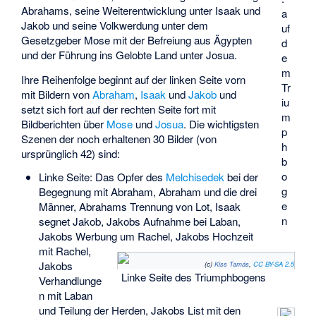
Abrahams, seine Weiterentwicklung unter Isaak und
a
Jakob und seine Volkwerdung unter dem
uf
Gesetzgeber Mose mit der Befreiung aus Ägypten
d
und der Führung ins Gelobte Land unter Josua.
e
m
Ihre Reihenfolge beginnt auf der linken Seite vorn
Tr
mit Bildern von
Abraham
,
Isaak
und
Jakob
und
iu
setzt sich fort auf der rechten Seite fort mit
m
Bildberichten über
Mose
und
Josua
. Die wichtigsten
p
Szenen der noch erhaltenen 30 Bilder (von
h
ursprünglich 42) sind:
b
o
Linke Seite: Das Opfer des
Melchisedek
bei der
g
Begegnung mit Abraham, Abraham und die drei
e
Männer, Abrahams Trennung von Lot, Isaak
n
segnet Jakob, Jakobs Aufnahme bei Laban,
Jakobs Werbung um Rachel, Jakobs Hochzeit
mit Rachel,
Jakobs
(c)
Kiss Tamás
,
CC BY-SA 2.5
Linke Seite des Triumphbogens
Verhandlunge
n mit Laban
und Teilung der Herden, Jakobs List mit den