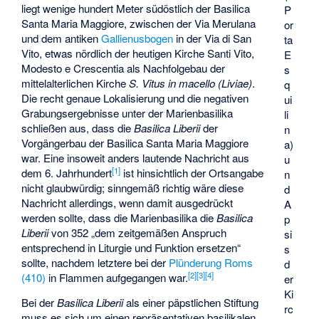
liegt wenige hundert Meter südöstlich der Basilica
P
Santa Maria Maggiore, zwischen der Via Merulana
or
und dem antiken
Gallienusbogen
in der Via di San
ta
Vito, etwas nördlich der heutigen Kirche Santi Vito,
E
Modesto e Crescentia als Nachfolgebau der
s
mittelalterlichen Kirche
S. Vitus in macello (Liviae)
.
q
Die recht genaue Lokalisierung und die negativen
ui
Grabungsergebnisse unter der Marienbasilika
li
schließen aus, dass die
Basilica Liberii
der
n
Vorgängerbau der Basilica Santa Maria Maggiore
a)
war. Eine insoweit anders lautende Nachricht aus
u
[
1
]
dem 6. Jahrhundert
ist hinsichtlich der Ortsangabe
n
nicht glaubwürdig; sinngemäß richtig wäre diese
d
Nachricht allerdings, wenn damit ausgedrückt
A
werden sollte, dass die Marienbasilika die
Basilica
p
Liberii
von 352 „dem zeitgemäßen Anspruch
si
entsprechend in Liturgie und Funktion ersetzen“
s
sollte, nachdem letztere bei der
Plünderung Roms
d
[
2
]
[
3
]
[
4
]
(410)
in Flammen aufgegangen war.
er
Ki
Bei der
Basilica Liberii
als einer päpstlichen Stiftung
rc
muss es sich um einen repräsentativen basilikalen