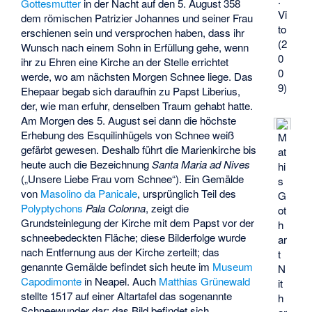
Gottesmutter
in der Nacht auf den 5. August 358
Vi
dem römischen Patrizier Johannes und seiner Frau
to
erschienen sein und versprochen haben, dass ihr
(2
Wunsch nach einem Sohn in Erfüllung gehe, wenn
0
ihr zu Ehren eine Kirche an der Stelle errichtet
0
werde, wo am nächsten Morgen Schnee liege. Das
9)
Ehepaar begab sich daraufhin zu Papst Liberius,
der, wie man erfuhr, denselben Traum gehabt hatte.
Am Morgen des 5. August sei dann die höchste
Erhebung des Esquilinhügels von Schnee weiß
M
gefärbt gewesen. Deshalb führt die Marienkirche bis
at
heute auch die Bezeichnung
Santa Maria ad Nives
hi
(„Unsere Liebe Frau vom Schnee“). Ein Gemälde
s
von
Masolino da Panicale
, ursprünglich Teil des
G
Polyptychons
Pala Colonna
, zeigt die
ot
Grundsteinlegung der Kirche mit dem Papst vor der
h
schneebedeckten Fläche; diese Bilderfolge wurde
ar
nach Entfernung aus der Kirche zerteilt; das
t
genannte Gemälde befindet sich heute im
Museum
N
Capodimonte
in Neapel. Auch
Matthias Grünewald
it
stellte 1517 auf einer Altartafel das sogenannte
h
Schneewunder dar; das Bild befindet sich