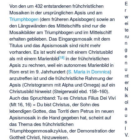
E
Von den um 432 entstandenen frühchristlichen
r
Mosaiken in der ursprünglichen Apsis und am
w
Triumphbogen
(dem früheren Apsisbogen) sowie an
ei
den Längswänden des Mittelschiffs sind nur die
te
Mosaikbilder am Triumphbogen und im Mittelschiff
ru
erhalten geblieben. Das Eingangsmosaik mit dem
n
Titulus und das Apsismosaik sind nicht mehr
g
vorhanden. Es ist wohl eher mit einem Christusbild
e
[
18
]
als mit einem Marienbild
in der frühchristlichen
n
Apsis zu rechnen, weil ein autonomes Marienbild in
u
Rom erst im 9. Jahrhundert (
S. Maria in Domnica
)
nt
anzutreffen ist und die frühchristliche Rahmung der
er
Apsis (Christogramm mit Alpha und Omega) auf ein
N
Christusbild hinweist (Steigerwald ebd. 158–160).
ik
Auch das Spruchband: Tu es Christus Filius Dei Vivi
ol
(Mt 16, 16) = Du bist Christus, der Sohn des
a
lebendigen Gottes, das Torriti dem Petrus im neuen
u
Apsismosaik in die Hand gegeben hat, scheint auf
s
das Thema des frühchristlichen
I
Triumphbogenmosaikzyklus, der Demonstration der
V.
Gottheit Christi, hinzuweisen.