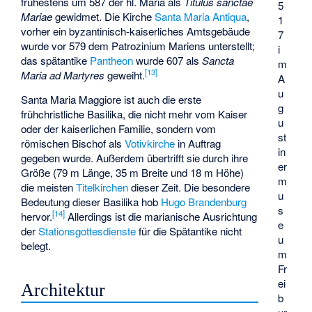
frühestens um 587 der hl. Maria als
Titulus sanctae
5
Mariae
gewidmet. Die Kirche
Santa Maria Antiqua
,
1
vorher ein byzantinisch-kaiserliches Amtsgebäude
7
wurde vor 579 dem Patrozinium Mariens unterstellt;
i
das spätantike
Pantheon
wurde 607 als
Sancta
m
[
13
]
Maria ad Martyres
geweiht.
A
u
Santa Maria Maggiore ist auch die erste
g
frühchristliche Basilika, die nicht mehr vom Kaiser
u
oder der kaiserlichen Familie, sondern vom
st
römischen Bischof als
Votivkirche
in Auftrag
in
gegeben wurde. Außerdem übertrifft sie durch ihre
er
Größe (79 m Länge, 35 m Breite und 18 m Höhe)
m
die meisten
Titelkirchen
dieser Zeit. Die besondere
u
Bedeutung dieser Basilika hob
Hugo Brandenburg
s
[
14
]
hervor.
Allerdings ist die marianische Ausrichtung
e
der
Stationsgottesdienste
für die Spätantike nicht
u
belegt.
m
Fr
ei
Architektur
b