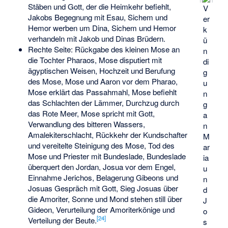
Stäben und Gott, der die Heimkehr befiehlt,
V
Jakobs Begegnung mit Esau, Sichem und
er
Hemor werben um Dina, Sichem und Hemor
k
verhandeln mit Jakob und Dinas Brüdern.
ü
Rechte Seite: Rückgabe des kleinen Mose an
n
die Tochter Pharaos, Mose disputiert mit
di
ägyptischen Weisen, Hochzeit und Berufung
g
des Mose, Mose und Aaron vor dem Pharao,
u
Mose erklärt das Passahmahl, Mose befiehlt
n
das Schlachten der Lämmer, Durchzug durch
g
das Rote Meer, Mose spricht mit Gott,
a
Verwandlung des bitteren Wassers,
n
Amalekiterschlacht, Rückkehr der Kundschafter
M
und vereitelte Steinigung des Mose, Tod des
ar
Mose und Priester mit Bundeslade, Bundeslade
ia
überquert den Jordan, Josua vor dem Engel,
u
Einnahme Jerichos, Belagerung Gibeons und
n
Josuas Gespräch mit Gott, Sieg Josuas über
d
die Amoriter, Sonne und Mond stehen still über
J
Gideon, Verurteilung der Amoriterkönige und
o
[
24
]
Verteilung der Beute.
s