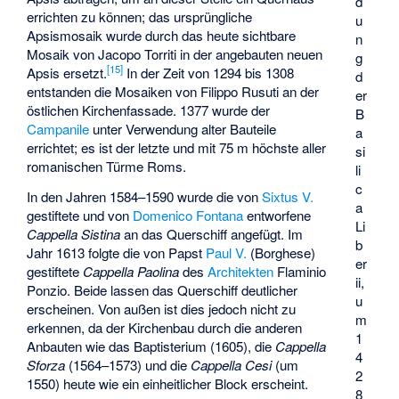
d
errichten zu können; das ursprüngliche
u
Apsismosaik wurde durch das heute sichtbare
n
Mosaik von
Jacopo Torriti
in der angebauten neuen
g
[
15
]
Apsis ersetzt.
In der Zeit von 1294 bis 1308
d
entstanden die Mosaiken von Filippo Rusuti an der
er
östlichen Kirchenfassade. 1377 wurde der
B
Campanile
unter Verwendung alter Bauteile
a
errichtet; es ist der letzte und mit 75 m höchste aller
si
romanischen Türme Roms.
li
c
In den Jahren 1584–1590 wurde die von
Sixtus V.
a
gestiftete und von
Domenico Fontana
entworfene
Li
Cappella Sistina
an das Querschiff angefügt. Im
b
Jahr 1613 folgte die von Papst
Paul V.
(Borghese)
er
gestiftete
Cappella Paolina
des
Architekten
Flaminio
ii,
Ponzio. Beide lassen das Querschiff deutlicher
u
erscheinen. Von außen ist dies jedoch nicht zu
m
erkennen, da der Kirchenbau durch die anderen
1
Anbauten wie das Baptisterium (1605), die
Cappella
4
Sforza
(1564–1573) und die
Cappella Cesi
(um
2
1550) heute wie ein einheitlicher Block erscheint.
8