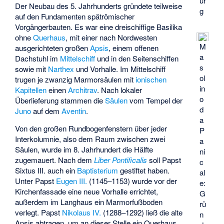
ur
Der Neubau des 5. Jahrhunderts gründete teilweise
g
auf den Fundamenten spätrömischer
Vorgängerbauten. Es war eine dreischiffige Basilika
ohne
Querhaus
, mit einer nach Nordwesten
M
ausgerichteten großen
Apsis
, einem offenen
a
Dachstuhl im
Mittelschiff
und in den Seitenschiffen
s
sowie mit
Narthex
und Vorhalle. Im Mittelschiff
ol
trugen je zwanzig Marmorsäulen mit
ionischen
in
Kapitellen
einen
Architrav
. Nach lokaler
o
Überlieferung stammen die
Säulen
vom Tempel der
d
Juno
auf dem
Aventin
.
a
Von den großen Rundbogenfenstern über jeder
P
Interkolumnie, also dem Raum zwischen zwei
a
Säulen, wurde im 8. Jahrhundert die Hälfte
ni
zugemauert. Nach dem
Liber Pontificalis
soll Papst
c
Sixtus III. auch ein
Baptisterium
gestiftet haben.
al
Unter Papst
Eugen III.
(1145–1153) wurde vor der
e:
Kirchenfassade eine neue Vorhalle errichtet,
G
außerdem im Langhaus ein Marmorfußboden
rü
verlegt. Papst
Nikolaus IV.
(1288–1292) ließ die alte
n
Apsis abtragen, um an dieser Stelle ein Querhaus