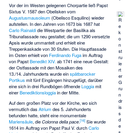
Vor der im Westen gelegenen Chorpartie ließ Papst
Sixtus V. 1587 den Obelisken vom
Augustusmausoleum
(
Obelisco Esquilino
) wieder
R
aufstellen. In den Jahren von 1673 bis 1687 hat
e
Carlo Rainaldi
die Westpartie der Basilika als
k
Tribunafassade neu gestaltet; die um 1290 versetzte
o
Apsis wurde ummantelt und erhielt eine
n
Treppenkaskade von 30 Stufen. Die Hauptfassade
st
im Osten erhielt von
Ferdinando Fuga
im Auftrag
ru
von Papst
Benedikt XIV.
ab 1741 eine neue Gestalt:
ie
der Ostfassade mit den Mosaiken des
rt
13./14. Jahrhunderts wurde ein
spätbarocker
er
Portikus
mit fünf Eingängen hinzugefügt, darüber
G
eine sich in drei Rundbögen öffnende
Loggia
mit
ru
einer
Benediktionsloggia
in der Mitte.
n
dr
Auf dem großen Platz vor der Kirche, wo sich
is
vermutlich das
Atrium
des 5. Jahrhunderts
s
befunden hatte, steht eine monumentale
d
[
16
]
Mariensäule
, die
Colonna della pace
.
Sie wurde
e
1614 im Auftrag von Papst Paul V. durch
Carlo
s