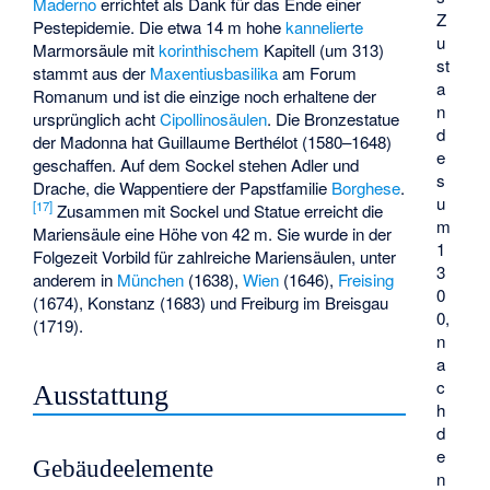
Maderno
errichtet als Dank für das Ende einer
Z
Pestepidemie. Die etwa 14 m hohe
kannelierte
u
Marmorsäule mit
korinthischem
Kapitell (um 313)
st
stammt aus der
Maxentiusbasilika
am Forum
a
Romanum und ist die einzige noch erhaltene der
n
ursprünglich acht
Cipollinosäulen
. Die Bronzestatue
d
der Madonna hat Guillaume Berthélot (1580–1648)
e
geschaffen. Auf dem Sockel stehen Adler und
s
Drache, die Wappentiere der Papstfamilie
Borghese
.
u
[
17
]
Zusammen mit Sockel und Statue erreicht die
m
Mariensäule eine Höhe von 42 m. Sie wurde in der
1
Folgezeit Vorbild für zahlreiche Mariensäulen, unter
3
anderem in
München
(1638),
Wien
(1646),
Freising
0
(1674), Konstanz (1683) und Freiburg im Breisgau
0,
(1719).
n
a
c
Ausstattung
h
d
e
Gebäudeelemente
n