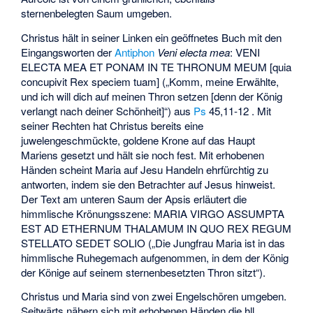
sternenbelegten Saum umgeben.
Christus hält in seiner Linken ein geöffnetes Buch mit den
Eingangsworten der
Antiphon
Veni electa mea
: VENI
ELECTA MEA ET PONAM IN TE THRONUM MEUM [quia
concupivit Rex speciem tuam] („Komm, meine Erwählte,
und ich will dich auf meinen Thron setzen [denn der König
verlangt nach deiner Schönheit]“) aus
Ps
45,11-12 . Mit
seiner Rechten hat Christus bereits eine
juwelengeschmückte, goldene Krone auf das Haupt
Mariens gesetzt und hält sie noch fest. Mit erhobenen
Händen scheint Maria auf Jesu Handeln ehrfürchtig zu
antworten, indem sie den Betrachter auf Jesus hinweist.
Der Text am unteren Saum der Apsis erläutert die
himmlische Krönungsszene: MARIA VIRGO ASSUMPTA
EST AD ETHERNUM THALAMUM IN QUO REX REGUM
STELLATO SEDET SOLIO („Die Jungfrau Maria ist in das
himmlische Ruhegemach aufgenommen, in dem der König
der Könige auf seinem sternenbesetzten Thron sitzt“).
Christus und Maria sind von zwei Engelschören umgeben.
Seitwärts nähern sich mit erhobenen Händen die hll.