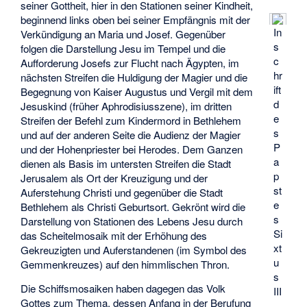
seiner Gottheit, hier in den Stationen seiner Kindheit,
beginnend links oben bei seiner Empfängnis mit der
In
Verkündigung an Maria und Josef. Gegenüber
s
folgen die Darstellung Jesu im Tempel und die
c
Aufforderung Josefs zur Flucht nach Ägypten, im
hr
nächsten Streifen die Huldigung der Magier und die
ift
Begegnung von Kaiser Augustus und Vergil mit dem
d
Jesuskind (früher Aphrodisiusszene), im dritten
e
Streifen der Befehl zum Kindermord in Bethlehem
s
und auf der anderen Seite die Audienz der Magier
P
und der Hohenpriester bei Herodes. Dem Ganzen
a
dienen als Basis im untersten Streifen die Stadt
p
Jerusalem als Ort der Kreuzigung und der
st
Auferstehung Christi und gegenüber die Stadt
e
Bethlehem als Christi Geburtsort. Gekrönt wird die
s
Darstellung von Stationen des Lebens Jesu durch
Si
das Scheitelmosaik mit der Erhöhung des
xt
Gekreuzigten und Auferstandenen (im Symbol des
u
Gemmenkreuzes) auf den himmlischen Thron.
s
Die Schiffsmosaiken haben dagegen das Volk
III
Gottes zum Thema, dessen Anfang in der Berufung
.