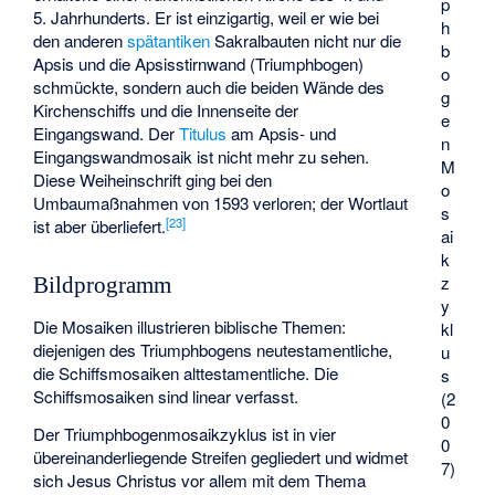
p
5. Jahrhunderts. Er ist einzigartig, weil er wie bei
h
den anderen
spätantiken
Sakralbauten nicht nur die
b
Apsis und die Apsisstirnwand (Triumphbogen)
o
schmückte, sondern auch die beiden Wände des
g
Kirchenschiffs und die Innenseite der
e
Eingangswand. Der
Titulus
am Apsis- und
n
Eingangswandmosaik ist nicht mehr zu sehen.
M
Diese Weiheinschrift ging bei den
o
Umbaumaßnahmen von 1593 verloren; der Wortlaut
s
[
23
]
ist aber überliefert.
ai
k
z
Bildprogramm
y
Die Mosaiken illustrieren biblische Themen:
kl
diejenigen des Triumphbogens neutestamentliche,
u
die Schiffsmosaiken alttestamentliche. Die
s
Schiffsmosaiken sind linear verfasst.
(2
0
Der Triumphbogenmosaikzyklus ist in vier
0
übereinanderliegende Streifen gegliedert und widmet
7)
sich Jesus Christus vor allem mit dem Thema