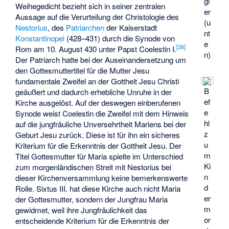
gi
Weihegedicht bezieht sich in seiner zentralen
er
Aussage auf die Verurteilung der Christologie des
(u
Nestorius
, des
Patriarchen
der Kaiserstadt
nt
Konstantinopel
(428–431) durch die Synode von
e
[
26
]
Rom am 10. August 430 unter Papst Coelestin I.
n)
Der Patriarch hatte bei der Auseinandersetzung um
den Gottesmuttertitel für die Mutter Jesu
fundamentale Zweifel an der Gottheit Jesu Christi
B
geäußert und dadurch erhebliche Unruhe in der
ef
Kirche ausgelöst. Auf der deswegen einberufenen
e
Synode weist Coelestin die Zweifel mit dem Hinweis
hl
auf die jungfräuliche Unversehrtheit Mariens bei der
z
Geburt Jesu zurück. Diese ist für ihn ein sicheres
u
Kriterium für die Erkenntnis der Gottheit Jesu. Der
m
Titel Gottesmutter für Maria spielte im Unterschied
Ki
zum morgenländischen Streit mit Nestorius bei
n
dieser Kirchenversammlung keine bemerkenswerte
d
Rolle. Sixtus III. hat diese Kirche auch nicht Maria
er
der Gottesmutter, sondern der Jungfrau Maria
m
gewidmet, weil ihre Jungfräulichkeit das
or
entscheidende Kriterium für die Erkenntnis der