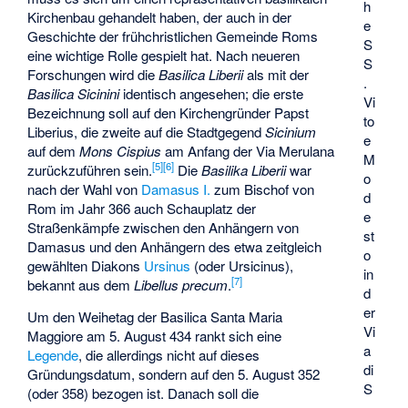
h
Kirchenbau gehandelt haben, der auch in der
e
Geschichte der frühchristlichen Gemeinde Roms
S
eine wichtige Rolle gespielt hat. Nach neueren
S
Forschungen wird die
Basilica Liberii
als mit der
.
Basilica Sicinini
identisch angesehen; die erste
Vi
Bezeichnung soll auf den Kirchengründer Papst
to
Liberius, die zweite auf die Stadtgegend
Sicinium
e
auf dem
Mons Cispius
am Anfang der Via Merulana
M
[
5
]
[
6
]
zurückzuführen sein.
Die
Basilika Liberii
war
o
nach der Wahl von
Damasus I.
zum Bischof von
d
Rom im Jahr 366 auch Schauplatz der
e
Straßenkämpfe zwischen den Anhängern von
st
Damasus und den Anhängern des etwa zeitgleich
o
gewählten Diakons
Ursinus
(oder Ursicinus),
in
[
7
]
bekannt aus dem
Libellus precum
.
d
er
Um den Weihetag der Basilica Santa Maria
Vi
Maggiore am 5. August 434 rankt sich eine
a
Legende
, die allerdings nicht auf dieses
di
Gründungsdatum, sondern auf den 5. August 352
S
(oder 358) bezogen ist. Danach soll die
.