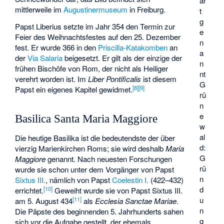
ar
mittlerweile im
Augustinermuseum
in Freiburg.
t
g
Papst Liberius setzte im Jahr 354 den Termin zur
e
Feier des Weihnachtsfestes auf den 25. Dezember
n
fest. Er wurde 366 in den
Priscilla-Katakomben
an
a
der
Via Salaria
beigesetzt. Er gilt als der einzige der
n
frühen Bischöfe von Rom, der nicht als Heiliger
nt
verehrt worden ist. Im
Liber Pontificalis
ist diesem
G
[
8
]
[
9
]
Papst ein eigenes Kapitel gewidmet.
rü
n
e
Basilica Santa Maria Maggiore
w
al
Die heutige Basilika ist die bedeutendste der über
d:
vierzig Marienkirchen Roms; sie wird deshalb
Maria
G
Maggiore
genannt. Nach neuesten Forschungen
rü
wurde sie schon unter dem Vorgänger von Papst
n
Sixtus III.
, nämlich von Papst
Coelestin I.
(422–432)
d
[
10
]
errichtet.
Geweiht wurde sie von Papst Sixtus III.
u
[
11
]
am 5. August 434
als
Ecclesia Sanctae Mariae
.
n
Die Päpste des beginnenden 5. Jahrhunderts sahen
g
sich vor die Aufgabe gestellt, der ehemals