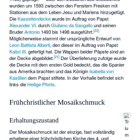
wurden um 1593 zwischen den Fenstern Fresken mit
Stationen aus dem Leben Jesu und Mariens hinzugefügt.
Die
Kassettendecke
wurde im Auftrag von Papst
Alexander VI.
durch
Giuliano da Sangallo
und seinen
[
22
]
Bruder
Antonio
1493 bis 1498 ausgeführt.
Möglicherweise stammt der ursprüngliche Entwurf von
Leon Battista Alberti
, den dieser im Auftrag von Papst
Kalixt III.
gefertigt hat. Die Wappen beider Päpste sind an
[
21
]
der Decke abgebildet.
Der Überlieferung zufolge wurde
die Decke mit dem ersten Gold bedeckt, das die Spanier
aus Amerika brachten und das Königin
Isabella von
Kastilien
dem Papst stiftete. In der Vorhalle befindet sich
links die
Heilige Pforte
.
Frühchristlicher Mosaikschmuck
Erhaltungszustand
Tr
iu
Der Mosaikschmuck ist der einzige, fast vollständig
m
erhaltene einer frühchristlichen Kirche des 4. und