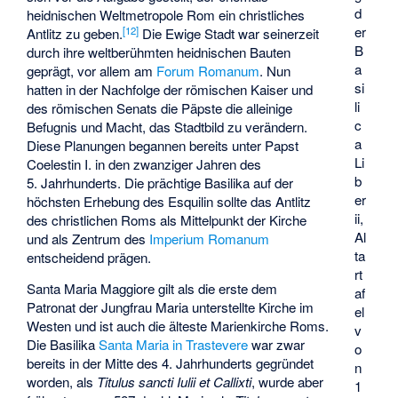
d
heidnischen Weltmetropole Rom ein christliches
er
[
12
]
Antlitz zu geben.
Die Ewige Stadt war seinerzeit
B
durch ihre weltberühmten heidnischen Bauten
a
geprägt, vor allem am
Forum Romanum
. Nun
si
hatten in der Nachfolge der römischen Kaiser und
li
des römischen Senats die Päpste die alleinige
c
Befugnis und Macht, das Stadtbild zu verändern.
a
Diese Planungen begannen bereits unter Papst
Li
Coelestin I. in den zwanziger Jahren des
b
5. Jahrhunderts. Die prächtige Basilika auf der
er
höchsten Erhebung des Esquilin sollte das Antlitz
ii,
des christlichen Roms als Mittelpunkt der Kirche
Al
und als Zentrum des
Imperium Romanum
ta
entscheidend prägen.
rt
Santa Maria Maggiore gilt als die erste dem
af
Patronat der Jungfrau Maria unterstellte Kirche im
el
Westen und ist auch die älteste Marienkirche Roms.
v
Die Basilika
Santa Maria in Trastevere
war zwar
o
bereits in der Mitte des 4. Jahrhunderts gegründet
n
worden, als
Titulus sancti Iulii et Callixti
, wurde aber
1