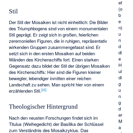
ef
(o
Stil
b
e
Der Stil der Mosaiken ist nicht einheitlich: Die Bilder
n)
des Triumphbogens sind von einem monumentalen
u
Stil geprägt. Er zeigt sich in großen, feierlichen
n
zeremoniellen Figuren, die in ruhigen, repräsentativ
d
wirkenden Gruppen zusammengefasst sind. Er
di
setzt sich in den ersten Mosaiken auf beiden
e
Wänden des Kirchenschiffs fort. Einen starken
H
Gegensatz dazu bildet der Stil der übrigen Mosaiken
ul
des Kirchenschiffs: Hier sind die Figuren kleiner
di
bewegter, lebendiger inmitten einer reichen
g
Landschaft zu sehen. Man spricht hier von einem
u
[
25
]
erzählenden Stil.
n
g
Theologischer Hintergrund
d
er
Nach den neusten Forschungen findet sich im
M
Titulus (Weihegedicht) der Basilika der Schlüssel
a
zum Verständnis des Mosaikzyklus. Das