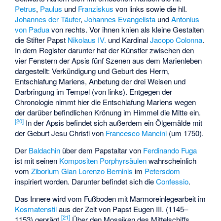
Petrus
,
Paulus
und
Franziskus
von links sowie die hll.
Johannes der Täufer
,
Johannes Evangelista
und
Antonius
von Padua
von rechts. Vor ihnen knien als kleine Gestalten
die Stifter Papst
Nikolaus IV.
und Kardinal
Jacopo Colonna
.
In dem Register darunter hat der Künstler zwischen den
vier Fenstern der Apsis fünf Szenen aus dem Marienleben
dargestellt: Verkündigung und Geburt des Herrn,
Entschlafung Mariens, Anbetung der drei Weisen und
Darbringung im Tempel (von links). Entgegen der
Chronologie nimmt hier die Entschlafung Mariens wegen
der darüber befindlichen Krönung im Himmel die Mitte ein.
[
20
]
In der Apsis befindet sich außerdem ein Ölgemälde mit
der Geburt Jesu Christi von
Francesco Mancini
(um 1750).
Der
Baldachin
über dem Papstaltar von
Ferdinando Fuga
ist mit seinen
Kompositen
Porphyrsäulen
wahrscheinlich
vom
Ziborium
Gian Lorenzo Berninis
im
Petersdom
inspiriert worden. Darunter befindet sich die
Confessio
.
Das Innere wird vom Fußboden mit Marmoreinlegearbeit im
Kosmatenstil
aus der Zeit von Papst Eugen III. (1145–
[
21
]
1153) geprägt.
Über den Mosaiken des Mittelschiffs