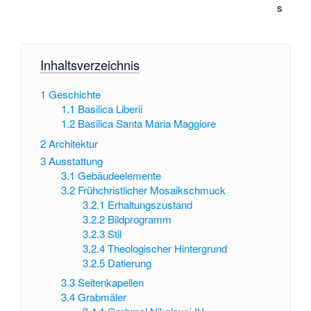
s
Inhaltsverzeichnis
1
Geschichte
1.1
Basilica Liberii
1.2
Basilica Santa Maria Maggiore
2
Architektur
3
Ausstattung
3.1
Gebäudeelemente
3.2
Frühchristlicher Mosaikschmuck
3.2.1
Erhaltungszustand
3.2.2
Bildprogramm
3.2.3
Stil
3.2.4
Theologischer Hintergrund
3.2.5
Datierung
3.3
Seitenkapellen
3.4
Grabmäler