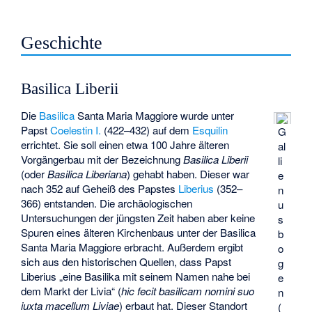
Geschichte
Basilica Liberii
Die
Basilica
Santa Maria Maggiore wurde unter
Papst
Coelestin I.
(422–432) auf dem
Esquilin
G
errichtet. Sie soll einen etwa 100 Jahre älteren
al
Vorgängerbau mit der Bezeichnung
Basilica Liberii
li
(oder
Basilica Liberiana
) gehabt haben. Dieser war
e
nach 352 auf Geheiß des Papstes
Liberius
(352–
n
366) entstanden. Die archäologischen
u
Untersuchungen der jüngsten Zeit haben aber keine
s
Spuren eines älteren Kirchenbaus unter der Basilica
b
Santa Maria Maggiore erbracht. Außerdem ergibt
o
sich aus den historischen Quellen, dass Papst
g
Liberius „eine Basilika mit seinem Namen nahe bei
e
dem Markt der Livia“ (
hic fecit basilicam nomini suo
n
iuxta macellum Liviae
) erbaut hat. Dieser Standort
(