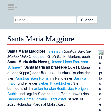
Santa Maria Maggiore
Santa Maria Maggiore
(
lateinisch
Basilica Sanctae
Mariae Maioris
,
deutsch
Groß-Sankt-Marien
), auch
H
Santa Maria della Neve
(„
Unsere Liebe Frau vom
a
Schnee
“),
Santa Maria ad praesepe
(„die hl. Maria
u
an der Krippe“) oder
Basilica Liberiana
ist eine der
pt
fa
vier
Papstbasiliken
Roms
im Rang einer
Basilica
s
maior
und eine der
sieben Pilgerkirchen
. Sie
s
befindet sich im
exterritorialen Besitz des Heiligen
a
Stuhls
und liegt im Stadtzentrum Roms unweit des
d
Bahnhofs Roma Termini
.
Erzpriester
ist seit Juli
e
2025
Rolandas Kardinal Makrickas
.
d