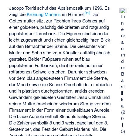
Jacopo Torriti
schuf das Apsismosaik um 1296. Es
[
19
]
zeigt die
Krönung Mariens
im Himmel.
Die
In
Gottesmutter sitzt zur Rechten ihres Sohnes auf
n
einer goldenen, prächtig dekorierten und rotgrundig
e
gepolsterten Thronbank. Die Figuren sind einander
nr
leicht zugewandt und richten gleichzeitig ihren Blick
a
auf den Betrachter der Szene. Die Gesichter von
u
Mutter und Sohn sind vom Künstler auffällig ähnlich
m
gestaltet. Beider Fußpaare ruhen auf blau
d
gepolsterten Fußbänken, die ihrerseits auf einer
er
rotfarbenen Schwelle stehen. Darunter schweben
B
vor dem blau angedeuteten Firmament die Sterne,
a
der Mond sowie die Sonne. Oberhalb der nimbierten
si
und in plastisch durchgeformten, antikisierenden
li
Gewändern gekleideten Gestalten Jesu Christi und
k
seiner Mutter erscheinen wiederum Sterne vor dem
a
Firmament in der Form einer dunkelblauen Aureole.
(2
Die blaue Aureole enthält 89 achtstrahlige Sterne.
0
Die Zahlensymbolik 8 und 9 weist dabei auf den 8.
1
September, das Fest der Geburt Mariens hin. Die
5)
Aureole ist von einem grünlichen, ebenfalls