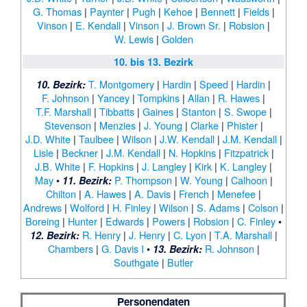
G. Thomas
|
Paynter
|
Pugh
|
Kehoe
|
Bennett
|
Fields
|
Vinson
|
E. Kendall
|
Vinson
|
J. Brown Sr.
|
Robsion
|
W. Lewis
|
Golden
10. bis 13. Bezirk
T. Montgomery
|
Hardin
|
Speed
|
Hardin
|
10. Bezirk:
F. Johnson
|
Yancey
|
Tompkins
|
Allan
|
R. Hawes
|
T.F. Marshall
|
Tibbatts
|
Gaines
|
Stanton
|
S. Swope
|
Stevenson
|
Menzies
|
J. Young
|
Clarke
|
Phister
|
J.D. White
|
Taulbee
|
Wilson
|
J.W. Kendall
|
J.M. Kendall
|
Lisle
|
Beckner
|
J.M. Kendall
|
N. Hopkins
|
Fitzpatrick
|
J.B. White
|
F. Hopkins
|
J. Langley
|
Kirk
|
K. Langley
|
May
•
P. Thompson
|
W. Young
|
Calhoon
|
11. Bezirk:
Chilton
|
A. Hawes
|
A. Davis
|
French
|
Menefee
|
Andrews
|
Wolford
|
H. Finley
|
Wilson
|
S. Adams
|
Colson
|
Boreing
|
Hunter
|
Edwards
|
Powers
|
Robsion
|
C. Finley
•
R. Henry
|
J. Henry
|
C. Lyon
|
T.A. Marshall
|
12. Bezirk:
Chambers
|
G. Davis I
•
R. Johnson
|
13. Bezirk:
Southgate
|
Butler
Personendaten