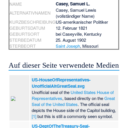
Casey, Samuel L.
NAME
Casey, Samuel Lewis
ALTERNATIVNAMEN
(vollständiger Name)
KURZBESCHREIBUNG
US-amerikanischer Politiker
GEBURTSDATUM
12. Februar 1821
GEBURTSORT
bei
Caseyville
, Kentucky
STERBEDATUM
25. August 1902
STERBEORT
Saint Joseph
, Missouri
Auf dieser Seite verwendete Medien
US-HouseOfRepresentatives-
UnofficialAltGreatSeal.svg
Unofficial seal of the
United States House of
Representatives
, based directly on the
Great
Seal of the United States
. The official seal
depicts the House side of the Capitol building,
[1]
but this is still a commonly seen symbol.
US-DeptOfTheTreasury-Seal-