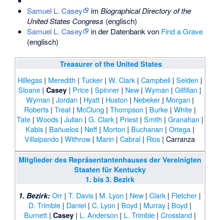
Samuel L. Casey
im
Biographical Directory of the
United States Congress
(englisch)
Samuel L. Casey
in der Datenbank von
Find a Grave
(englisch)
Treasurer of the United States
Hillegas
|
Meredith
|
Tucker
|
W. Clark
|
Campbell
|
Selden
|
Sloane
|
|
Price
|
Spinner
|
New
|
Wyman
|
Gilfillan
|
Casey
Wyman
|
Jordan
|
Hyatt
|
Huston
|
Nebeker
|
Morgan
|
Roberts
|
Treat
|
McClung
|
Thompson
|
Burke
|
White
|
Tate
|
Woods
|
Julian
|
G. Clark
|
Priest
|
Smith
|
Granahan
|
Kabis
|
Bañuelos
|
Neff
|
Morton
|
Buchanan
|
Ortega
|
Villalpando
|
Withrow
|
Marin
|
Cabral
|
Rios
|
Carranza
Mitglieder des Repräsentantenhauses der Vereinigten
Staaten für Kentucky
1. bis 3. Bezirk
Orr
|
T. Davis
|
M. Lyon
|
New
|
Clark
|
Fletcher
|
1. Bezirk:
D. Trimble
|
Daniel
|
C. Lyon
|
Boyd
|
Murray
|
Boyd
|
Burnett
|
|
L. Anderson
|
L. Trimble
|
Crossland
|
Casey