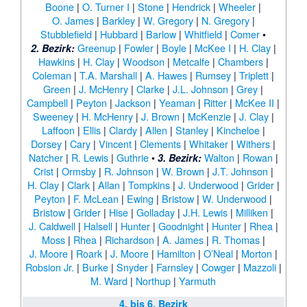
Boone
|
O. Turner I
|
Stone
|
Hendrick
|
Wheeler
|
O. James
|
Barkley
|
W. Gregory
|
N. Gregory
|
Stubblefield
|
Hubbard
|
Barlow
|
Whitfield
|
Comer
•
Greenup
|
Fowler
|
Boyle
|
McKee I
|
H. Clay
|
2. Bezirk:
Hawkins
|
H. Clay
|
Woodson
|
Metcalfe
|
Chambers
|
Coleman
|
T.A. Marshall
|
A. Hawes
|
Rumsey
|
Triplett
|
Green
|
J. McHenry
|
Clarke
|
J.L. Johnson
|
Grey
|
Campbell
|
Peyton
|
Jackson
|
Yeaman
|
Ritter
|
McKee II
|
Sweeney
|
H. McHenry
|
J. Brown
|
McKenzie
|
J. Clay
|
Laffoon
|
Ellis
|
Clardy
|
Allen
|
Stanley
|
Kincheloe
|
Dorsey
|
Cary
|
Vincent
|
Clements
|
Whitaker
|
Withers
|
Natcher
|
R. Lewis
|
Guthrie
•
Walton
|
Rowan
|
3. Bezirk:
Crist
|
Ormsby
|
R. Johnson
|
W. Brown
|
J.T. Johnson
|
H. Clay
|
Clark
|
Allan
|
Tompkins
|
J. Underwood
|
Grider
|
Peyton
|
F. McLean
|
Ewing
|
Bristow
|
W. Underwood
|
Bristow
|
Grider
|
Hise
|
Golladay
|
J.H. Lewis
|
Milliken
|
J. Caldwell
|
Halsell
|
Hunter
|
Goodnight
|
Hunter
|
Rhea
|
Moss
|
Rhea
|
Richardson
|
A. James
|
R. Thomas
|
J. Moore
|
Roark
|
J. Moore
|
Hamilton
|
O’Neal
|
Morton
|
Robsion Jr.
|
Burke
|
Snyder
|
Farnsley
|
Cowger
|
Mazzoli
|
M. Ward
|
Northup
|
Yarmuth
4. bis 6. Bezirk