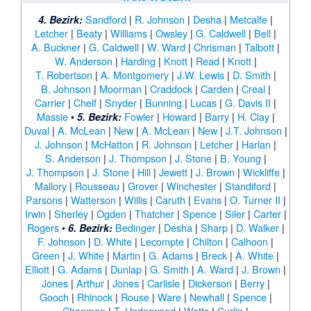
Sandford
|
R. Johnson
|
Desha
|
Metcalfe
|
4. Bezirk:
Letcher
|
Beaty
|
Williams
|
Owsley
|
G. Caldwell
|
Bell
|
A. Buckner
|
G. Caldwell
|
W. Ward
|
Chrisman
|
Talbott
|
W. Anderson
|
Harding
|
Knott
|
Read
|
Knott
|
T. Robertson
|
A. Montgomery
|
J.W. Lewis
|
D. Smith
|
B. Johnson
|
Moorman
|
Craddock
|
Carden
|
Creal
|
Carrier
|
Chelf
|
Snyder
|
Bunning
|
Lucas
|
G. Davis II
|
Massie
•
Fowler
|
Howard
|
Barry
|
H. Clay
|
5. Bezirk:
Duval
|
A. McLean
|
New
|
A. McLean
|
New
|
J.T. Johnson
|
J. Johnson
|
McHatton
|
R. Johnson
|
Letcher
|
Harlan
|
S. Anderson
|
J. Thompson
|
J. Stone
|
B. Young
|
J. Thompson
|
J. Stone
|
Hill
|
Jewett
|
J. Brown
|
Wickliffe
|
Mallory
|
Rousseau
|
Grover
|
Winchester
|
Standiford
|
Parsons
|
Watterson
|
Willis
|
Caruth
|
Evans
|
O. Turner II
|
Irwin
|
Sherley
|
Ogden
|
Thatcher
|
Spence
|
Siler
|
Carter
|
Rogers
•
Bedinger
|
Desha
|
Sharp
|
D. Walker
|
6. Bezirk:
F. Johnson
|
D. White
|
Lecompte
|
Chilton
|
Calhoon
|
Green
|
J. White
|
Martin
|
G. Adams
|
Breck
|
A. White
|
Elliott
|
G. Adams
|
Dunlap
|
G. Smith
|
A. Ward
|
J. Brown
|
Jones
|
Arthur
|
Jones
|
Carlisle
|
Dickerson
|
Berry
|
Gooch
|
Rhinock
|
Rouse
|
Ware
|
Newhall
|
Spence
|
Chapman
|
T. Underwood
|
Watts
|
Curlin
|