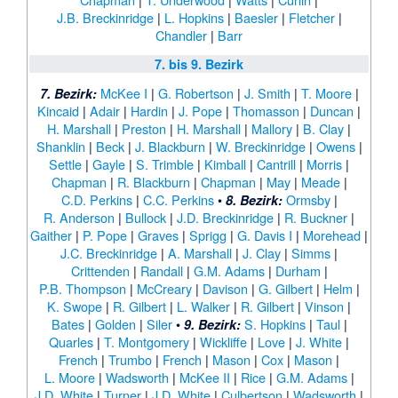
J.B. Breckinridge
|
L. Hopkins
|
Baesler
|
Fletcher
|
Chandler
|
Barr
7. bis 9. Bezirk
McKee I
|
G. Robertson
|
J. Smith
|
T. Moore
|
7. Bezirk:
Kincaid
|
Adair
|
Hardin
|
J. Pope
|
Thomasson
|
Duncan
|
H. Marshall
|
Preston
|
H. Marshall
|
Mallory
|
B. Clay
|
Shanklin
|
Beck
|
J. Blackburn
|
W. Breckinridge
|
Owens
|
Settle
|
Gayle
|
S. Trimble
|
Kimball
|
Cantrill
|
Morris
|
Chapman
|
R. Blackburn
|
Chapman
|
May
|
Meade
|
C.D. Perkins
|
C.C. Perkins
•
Ormsby
|
8. Bezirk:
R. Anderson
|
Bullock
|
J.D. Breckinridge
|
R. Buckner
|
Gaither
|
P. Pope
|
Graves
|
Sprigg
|
G. Davis I
|
Morehead
|
J.C. Breckinridge
|
A. Marshall
|
J. Clay
|
Simms
|
Crittenden
|
Randall
|
G.M. Adams
|
Durham
|
P.B. Thompson
|
McCreary
|
Davison
|
G. Gilbert
|
Helm
|
K. Swope
|
R. Gilbert
|
L. Walker
|
R. Gilbert
|
Vinson
|
Bates
|
Golden
|
Siler
•
S. Hopkins
|
Taul
|
9. Bezirk:
Quarles
|
T. Montgomery
|
Wickliffe
|
Love
|
J. White
|
French
|
Trumbo
|
French
|
Mason
|
Cox
|
Mason
|
L. Moore
|
Wadsworth
|
McKee II
|
Rice
|
G.M. Adams
|
J.D. White
|
Turner
|
J.D. White
|
Culbertson
|
Wadsworth
|