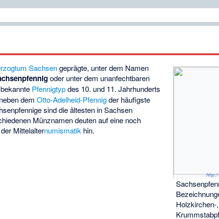
g
rzogtum Sachsen
geprägte, unter dem Namen
achsenpfennig
oder unter dem unanfechtbaren
bekannte
Pfennigtyp
des 10. und 11. Jahrhunderts
t neben dem
Otto-Adelheid-Pfennig
der häufigste
senpfennige sind die ältesten in Sachsen
schiedenen Münznamen deuten auf eine noch
der Mittelalter
numismatik
hin.
http:
Sachsenpfenn
Bezeichnunge
Holzkirchen-,
Krummstabpf