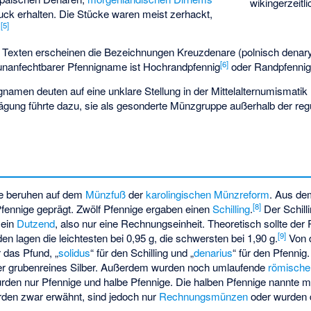
wikingerzeitl
k erhalten. Die Stücke waren meist zerhackt,
[
5
]
.
n Texten erscheinen die Bezeichnungen Kreuzdenare (polnisch denar
[
6
]
r unanfechtbarer Pfennigname ist Hochrandpfennig
oder Randpfennig
gnamen deuten auf eine unklare Stellung in der Mittelalternumismatik 
Prägung führte dazu, sie als gesonderte Münzgruppe außerhalb der r
ge beruhen auf dem
Münzfuß
der
karolingischen Münzreform
. Aus de
[
8
]
Pfennige geprägt. Zwölf Pfennige ergaben einen
Schilling
.
Der Schill
 ein
Dutzend
, also nur eine Rechnungseinheit. Theoretisch sollte der 
[
9
]
lagen die leichtesten bei 0,95 g, die schwersten bei 1,90 g.
Von 
 das Pfund, „
solidus
“ für den Schilling und „
denarius
“ für den Pfennig
r grubenreines Silber. Außerdem wurden noch umlaufende
römische
rden nur Pfennige und halbe Pfennige. Die halben Pfennige nannte 
urden zwar erwähnt, sind jedoch nur
Rechnungsmünzen
oder wurden d
]