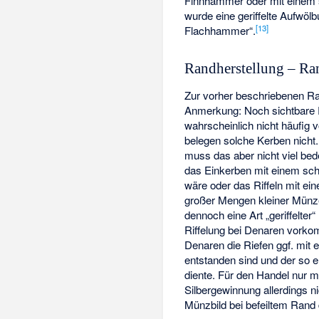
Finnhammer oder mit einem
wurde eine geriffelte Aufwöl
[
13
]
Flachhammer“.
Randherstellung – Ra
Zur vorher beschriebenen Ra
Anmerkung: Noch sichtbare
wahrscheinlich nicht häufig 
belegen solche Kerben nich
muss das aber nicht viel bed
das Einkerben mit einem sch
wäre oder das Riffeln mit ei
großer Mengen kleiner Münze
dennoch eine Art „geriffelte
Riffelung
bei Denaren vorkomm
Denaren die Riefen ggf. mit 
entstanden sind und der so e
diente. Für den Handel nur 
Silbergewinnung allerdings n
Münzbild bei befeiltem Rand