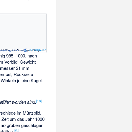
//www.cngcoins.com
(c) Classical Numismatic Group, Inc.
,
CC BY-SA 3.0
nig 985–1000, nach
m Vorbild, Gewicht
chmesser 21 mm.
Tempel, Rückseite
 Winkeln je eine Kugel.
[
18
]
eführt worden sind.
schiede im Münzbild,
 Zeit um das Jahr 1000
Harzgruben geschlagen
[
20
]
ritten.