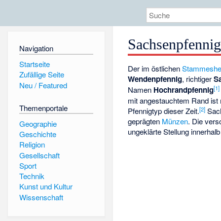
Sachsenpfenni
Navigation
Startseite
Der im östlichen
Stammeshe
Zufällige Seite
Wendenpfennig
, richtiger
S
Neu / Featured
[
1
]
Namen
Hochrandpfennig
mit angestauchtem Rand is
Themenportale
[
2
]
Pfennigtyp dieser Zeit.
Sach
geprägten
Münzen
. Die ver
Geographie
ungeklärte Stellung innerhalb 
Geschichte
Religion
Gesellschaft
Sport
Technik
Kunst und Kultur
Wissenschaft