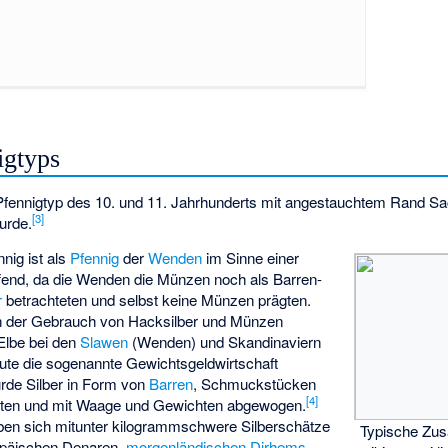
igtyps
fennigtyp des 10. und 11. Jahrhunderts mit angestauchtem Rand Sac
[
3
]
urde.
nig ist als
Pfennig
der
Wenden
im Sinne einer
ffend, da die Wenden die Münzen noch als Barren-
r
betrachteten und selbst keine Münzen prägten.
ch der Gebrauch von Hacksilber und Münzen
 Elbe bei den
Slawen
(Wenden) und Skandinaviern
leute die sogenannte
Gewichtsgeldwirtschaft
urde Silber in Form von
Barren
, Schmuckstücken
[
4
]
tten und mit Waage und Gewichten abgewogen.
en sich mitunter kilogrammschwere Silberschätze
Typische Zu
opäischen Denaren,
morgenländischen
Dirhems