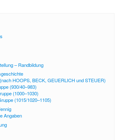
ps
ellung – Randbildung
geschichte
n (nach HOOPS, BECK, GEUERLICH und STEUER)
uppe (930/40–983)
Gruppe (1000–1030)
Gruppe (1015/1020–1105)
fennig
te Angaben
gung