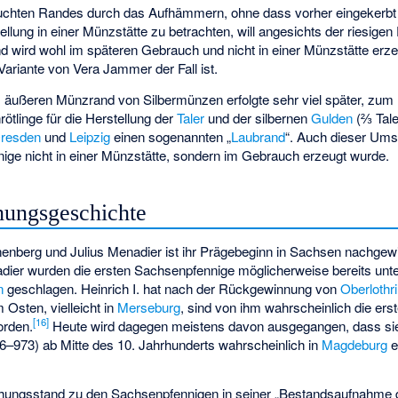
uchten Randes durch das Aufhämmern, ohne dass vorher eingekerbt w
ellung in einer Münzstätte zu betrachten, will angesichts der riesig
d wird wohl im späteren Gebrauch und nicht in einer Münzstätte erze
Variante von Vera Jammer der Fall ist.
 äußeren Münzrand von Silbermünzen erfolgte sehr viel später, zum 
rötlinge für die Herstellung der
Taler
und der silbernen
Gulden
(⅔ Tale
resden
und
Leipzig
einen sogenannten „
Laubrand
“. Auch dieser Ums
ge nicht in einer Münzstätte, sondern im Gebrauch erzeugt wurde.
hungsgeschichte
enberg und Julius Menadier ist ihr Prägebeginn in Sachsen nachgew
dier
wurden die ersten Sachsenpfennige möglicherweise bereits unt
n
geschlagen. Heinrich I. hat nach der Rückgewinnung von
Oberlothr
Osten, vielleicht in
Merseburg
, sind von ihm wahrscheinlich die er
[
16
]
orden.
Heute wird dagegen meistens davon ausgegangen, dass s
6–973) ab Mitte des 10. Jahrhunderts wahrscheinlich in
Magdeburg
e
hungsstand zu den Sachsenpfennigen in seiner „Bestandsaufnahme d