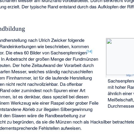
 scharfen Messer am Münzrand vorbearbeitet. Durch senkrecht vo
bung erzielt. Der typische Rand entstand durch das Aufklopfen der Rif
ndbildung
ndherstellung nach Ulrich Zwicker folgende
 Randeinkerbungen wie beschrieben, kommen
[
14
]
vor. Die etwa 60 Bilder von Sachsenpfennigen
t. In Anbetracht der großen Menge der Fundmünzen
euten. Der hohe Zeitaufwand der Vorarbeit durch
arfen Messer, welches ständig nachzuschleifen
http:
nem Finnhammer, ist für die laufende Herstellung
Sachsenpfen
n nicht recht nachvollziehbar. Da offenbar
mit hoher Ra
r“ Rand oder zumindest noch Spuren einer Art
ähnlich einer
en, ist es denkbar, dass speziell bei diesen
Meißelschaft,
einem Werkzeug wie einer Raspel oder grober Feile
Durchmesser
ntstandene Abrieb zur illegalen Silbergewinnung
mit den Slawen wäre die Randbearbeitung zur
icht zu begründen, da sie die Münzen noch als Hacksilber betrachtete
 dementsprechende Fehlstellen aufweisen.