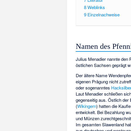
8
Weblinks
9
Einzelnachweise
Namen des Pfenn
Julius Menadier
nannte den P
östlichen Sachsen geprägt w
Der ältere Name Wendenpfen
eigenen Prägung nicht zutre
oder sogenanntes
Hacksilbe
Laut Menadier schließen si
gegenseitig aus. Östlich der
(
Wikingern
) hatten die Kauf
entwickelt. Bei Bezahlung w
und Münzen zurechtgeschni
Im gesamten Slawenland hab
aus deutschen und westeur