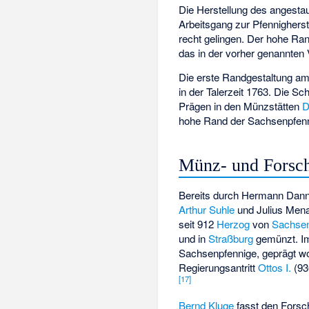
Die Herstellung des angesta
Arbeitsgang zur Pfennigherst
recht gelingen. Der hohe Ran
das in der vorher genannten 
Die erste Randgestaltung am
in der Talerzeit 1763. Die Sch
Prägen in den Münzstätten
D
hohe Rand der Sachsenpfenni
Münz- und Forsc
Bereits durch Hermann Dann
Arthur Suhle
und
Julius Mena
seit 912
Herzog
von
Sachse
und in
Straßburg
gemünzt. Im 
Sachsenpfennige, geprägt w
Regierungsantritt
Ottos I.
(93
[
17
]
Bernd Kluge
fasst den Forsc