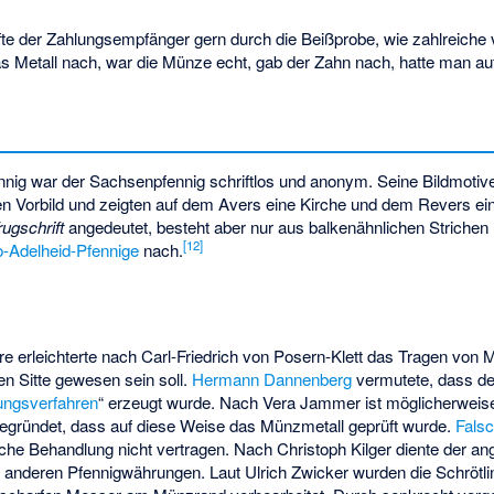
fte der Zahlungsempfänger gern durch die Beißprobe, wie zahlreich
as Metall nach, war die Münze echt, gab der Zahn nach, hatte man au
nig war der Sachsenpfennig schriftlos und anonym. Seine Bildmotive fo
n Vorbild und zeigten auf dem Avers eine Kirche und dem Revers ein
rugschrift
angedeutet, besteht aber nur aus balkenähnlichen Strichen
[
12
]
o-Adelheid-Pfennige
nach.
re erleichterte nach Carl-Friedrich von Posern-Klett das Tragen vo
n Sitte gewesen sein soll.
Hermann Dannenberg
vermutete, dass de
ungsverfahren
“ erzeugt wurde. Nach
Vera Jammer
ist möglicherweis
egründet, dass auf diese Weise das Münzmetall geprüft wurde.
Fals
che Behandlung nicht vertragen. Nach Christoph Kilger diente der a
nderen Pfennigwährungen. Laut Ulrich Zwicker wurden die Schrötli