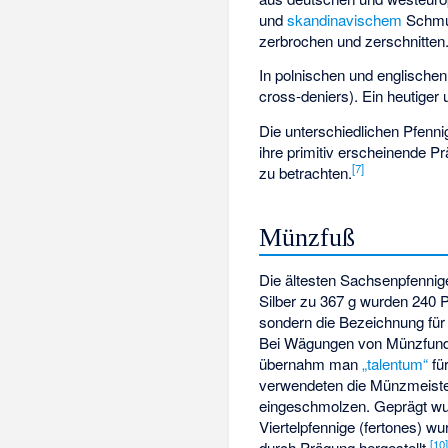
und
skandinavischem
Schmuc
zerbrochen und zerschnitten
In polnischen und englische
cross-deniers). Ein heutige
Die unterschiedlichen Pfenni
ihre primitiv erscheinende 
[
7
]
zu betrachten.
Münzfuß
Die ältesten Sachsenpfenni
Silber zu 367 g wurden 240 
sondern die Bezeichnung für
Bei Wägungen von Münzfunden 
übernahm man
„talentum“
für
verwendeten die Münzmeiste
eingeschmolzen. Geprägt wu
Viertelpfennige (fertones) w
[
10
durch Prägung hergestellt.