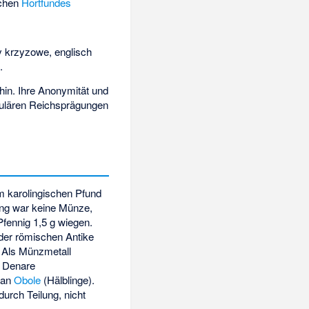
ichen
Hortfundes
y krzyzowe, englisch
.
hin. Ihre Anonymität und
egulären Reichsprägungen
m karolingischen Pfund
ing war keine Münze,
Pfennig 1,5 g wiegen.
der römischen Antike
. Als Münzmetall
Denare
man
Obole
(Hälblinge).
urch Teilung, nicht