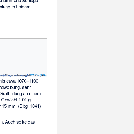
rgenommene Schläge
felung mit einem
//www.cngcoins.com
(c) Classical Numismatic Group, Inc.
,
CC BY-SA 3.0
nig etwa 1070–1100,
ndwölbung, sehr
 Gratbildung an einem
 Gewicht 1,01 g,
 15 mm. (Dbg. 1341)
n. Auch sollte das