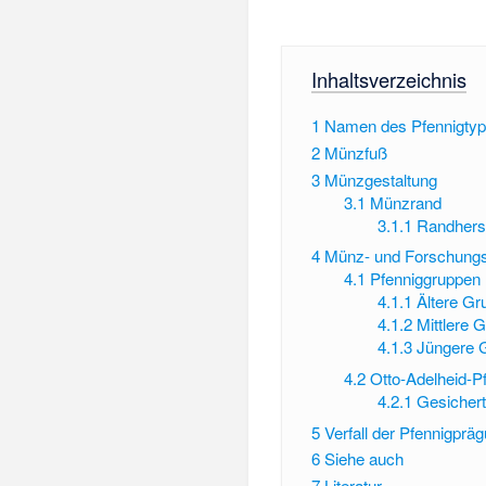
Inhaltsverzeichnis
1
Namen des Pfennigty
2
Münzfuß
3
Münzgestaltung
3.1
Münzrand
3.1.1
Randherst
4
Münz- und Forschungs
4.1
Pfenniggruppe
4.1.1
Ältere Gr
4.1.2
Mittlere 
4.1.3
Jüngere 
4.2
Otto-Adelheid-P
4.2.1
Gesicher
5
Verfall der Pfennigprä
6
Siehe auch
7
Literatur