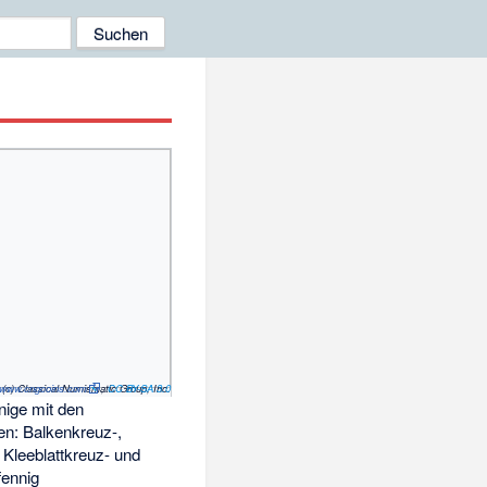
//www.cngcoins.com
(c) Classical Numismatic Group, Inc.
,
CC BY-SA 3.0
ige mit den
n: Balkenkreuz-,
 Kleeblattkreuz- und
ennig