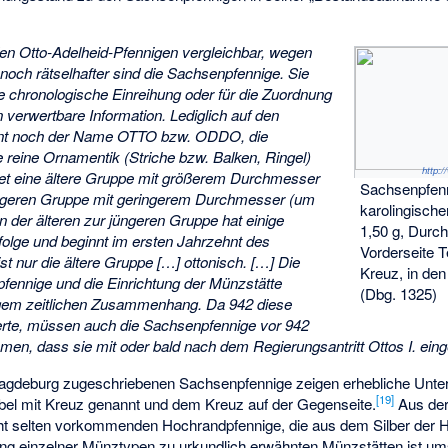
den Otto-Adelheid-Pfennigen vergleichbar, wegen
r noch rätselhafter sind die Sachsenpfennige. Sie
die chronologische Einreihung oder für die Zuordnung
 verwertbare Information. Lediglich auf den
eint noch der Name OTTO bzw. ODDO, die
e reine Ornamentik (Striche bzw. Balken, Ringel)
http:
det eine ältere Gruppe mit größerem Durchmesser
Sachsenpfen
ngeren Gruppe mit geringerem Durchmesser (um
karolingische
der älteren zur jüngeren Gruppe hat einige
1,50 g, Dur
lge und beginnt im ersten Jahrzehnt des
Vorderseite 
st nur die ältere Gruppe […] ottonisch. […] Die
Kreuz, in den
fennige und die Einrichtung der Münzstätte
(Dbg. 1325)
gem zeitlichen Zusammenhang. Da 942 diese
ierte, müssen auch die Sachsenpfennige vor 942
men, dass sie mit oder bald nach dem Regierungsantritt Ottos I. eing
agdeburg zugeschriebenen Sachsenpfennige zeigen erhebliche Unter
[
19
]
el mit Kreuz genannt und dem Kreuz auf der Gegenseite.
Aus der
ht selten vorkommenden Hochrandpfennige, die aus dem Silber der 
ng einzelner Münztypen zu urkundlich erwähnten Münzstätten ist umst