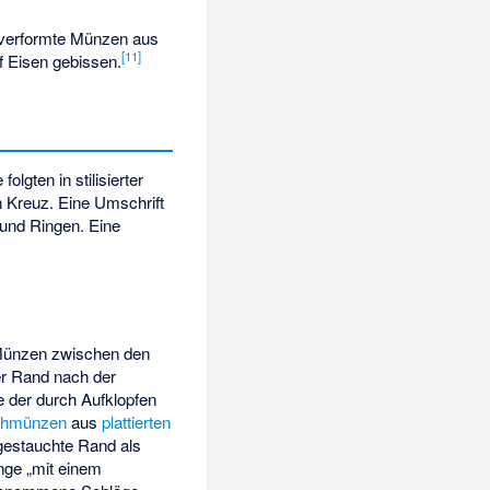
e verformte Münzen aus
[
11
]
f Eisen gebissen.
lgten in stilisierter
 Kreuz. Eine Umschrift
 und Ringen. Eine
n Münzen zwischen den
r Rand nach der
e der durch Aufklopfen
chmünzen
aus
plattierten
ngestauchte Rand als
nge „mit einem