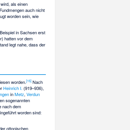
ird, als einen
en Fundmengen auch nicht
ugt worden sein, wie
Beispiel in Sachsen erst
r) hatten vor dem
tand legt nahe, dass der
[
15
]
iesen worden.
Nach
er
Heinrich I.
(919–936),
ingen
in
Metz
,
Verdun
sten sogenannten
ie nach dem
ingeführt worden sind:
er ottonischen