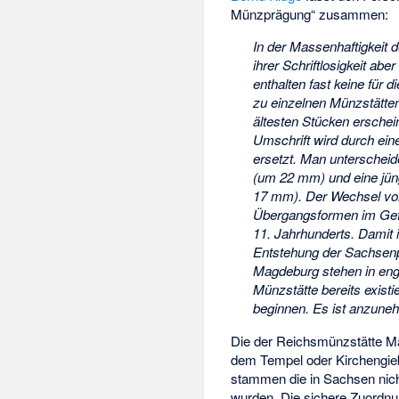
Münzprägung“ zusammen:
In der Massenhaftigkeit 
ihrer Schriftlosigkeit abe
enthalten fast keine für 
zu einzelnen Münzstätten
ältesten Stücken ersch
Umschrift wird durch ein
ersetzt. Man unterschei
(um 22 mm) und eine jü
17 mm). Der Wechsel von 
Übergangsformen im Gefo
11. Jahrhunderts. Damit i
Entstehung der Sachsenp
Magdeburg stehen in en
Münzstätte bereits exist
beginnen. Es ist anzuneh
Die der Reichsmünzstätte M
dem Tempel oder Kirchengieb
stammen die in Sachsen nic
wurden. Die sichere Zuordnu