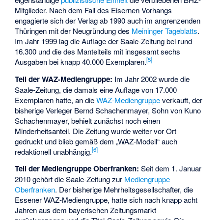
Mitglieder. Nach dem Fall des Eisernen Vorhangs
engagierte sich der Verlag ab 1990 auch im angrenzenden
Thüringen mit der Neugründung des
Meininger Tageblatts
.
Im Jahr 1999 lag die Auflage der Saale-Zeitung bei rund
16.300 und die des Mantelteils mit insgesamt sechs
[
5
]
Ausgaben bei knapp 40.000 Exemplaren.
Teil der WAZ-Mediengruppe:
Im Jahr 2002 wurde die
Saale-Zeitung, die damals eine Auflage von 17.000
Exemplaren hatte, an die
WAZ-Mediengruppe
verkauft, der
bisherige Verleger Bernd Schachenmayer, Sohn von Kuno
Schachenmayer, behielt zunächst noch einen
Minderheitsanteil. Die Zeitung wurde weiter vor Ort
gedruckt und blieb gemäß dem „WAZ-Modell“ auch
[
6
]
redaktionell unabhängig.
Teil der Mediengruppe Oberfranken:
Seit dem 1. Januar
2010 gehört die Saale-Zeitung zur
Mediengruppe
Oberfranken
. Der bisherige Mehrheitsgesellschafter, die
Essener WAZ-Mediengruppe, hatte sich nach knapp acht
Jahren aus dem bayerischen Zeitungsmarkt