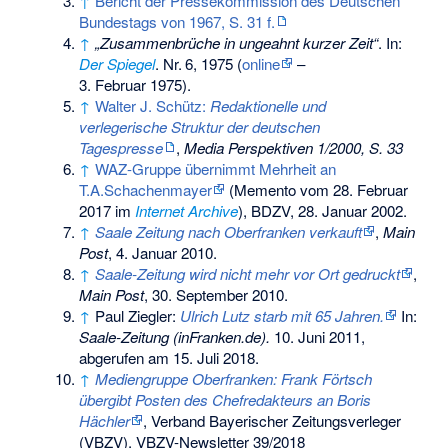
↑
Bericht der Pressekommission des Deutschen
Bundestags von 1967, S. 31 f.
↑
„Zusammenbrüche in ungeahnt kurzer Zeit“
. In:
Der Spiegel
.
Nr.
6
, 1975 (
online
–
3. Februar 1975
).
↑
Walter J. Schütz:
Redaktionelle und
verlegerische Struktur der deutschen
Tagespresse
,
Media Perspektiven 1/2000, S. 33
↑
WAZ-Gruppe übernimmt Mehrheit an
T.A.Schachenmayer
(
Memento
vom 28. Februar
2017 im
Internet Archive
), BDZV, 28. Januar 2002.
↑
Saale Zeitung nach Oberfranken verkauft
,
Main
Post
, 4. Januar 2010.
↑
Saale-Zeitung wird nicht mehr vor Ort gedruckt
,
Main Post
, 30. September 2010.
↑
Paul Ziegler:
Ulrich Lutz starb mit 65 Jahren.
In:
Saale-Zeitung (inFranken.de).
10. Juni 2011,
abgerufen am 15. Juli 2018
.
↑
Mediengruppe Oberfranken: Frank Förtsch
übergibt Posten des Chefredakteurs an Boris
Hächler
, Verband Bayerischer Zeitungsverleger
(VBZV), VBZV-Newsletter 39/2018