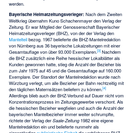
werden.
Bayerische Heimatzeitungsverleger:
Nach dem Zweiten
Weltkrieg übernahm Kuno Schachenmayer den Verlag der
Zeitung. Er war Mitglied der Genossenschaft Bayerischer
Heimatzeitungsverleger (BHZ), von der der Verlag den
Mantelteil
bezog. 1967 belieferte die BHZ-Mantelredaktion
von Nürnberg aus 36 bayerische Lokalzeitungen mit einer
[
3
]
Gesamtauflage von über 93.000 Exemplaren.
Nachdem
die BHZ zusätzlich eine Reihe hessischer Lokalblätter als
Kunden gewonnen hatte, stieg die Anzahl der Bezieher bis
zum Jahr 1975 auf 45 und die Gesamtauflage auf 160.000
Exemplare. Der Standort der Mantelredaktion wurde nach
Würzburg verlegt, um alle Bezieher per Bahn rechtzeitig mit
[
4
]
den täglichen Maternsätzen beliefern zu können.
Allerdings blieb auch der BHZ-Verbund auf Dauer nicht vom
Konzentrationsprozess im Zeitungsgewerbe verschont. Als
die hessischen Bezieher wegfielen und auch die Anzahl der
bayerischen Mantelbezieher immer weiter schrumpfte,
richtete der Verlag der
Saale-Zeitung
1982 eine eigene
Mantelredaktion ein und belieferte nunmehr als
eigenständige
publizistische Einheit
die verbliebenen BHZ-