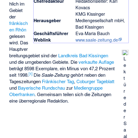
Redaktionsleiter: Karl
Chefredakteur
hlich im
Kovacs
Gebiet
KMG Kissinger
der
Mediengesellschaft mbH,
Herausgeber
fränkisch
Bad Kissingen
en Rhön
Eva-Maria Bauch
Geschäftsführer
gelesen
www.saale-zeitung.de
Weblink
wird. Das
Hauptver
breitungsgebiet sind der
Landkreis Bad Kissingen
L
und die umgebenden Gebiete. Die
verkaufte Auflage
e
beträgt 8598 Exemplare, ein Minus von 47,2 Prozent
k
[
1
]
seit 1998.
Die
Saale-Zeitung
gehört neben den
t
Tageszeitungen
Fränkischer Tag
,
Coburger Tageblatt
ü
und
Bayerische Rundschau
zur
Mediengruppe
r
Oberfranken
. Gemeinsam teilen sich die Zeitungen
e
eine überregionale Redaktion.
d
e
r
S
a
al