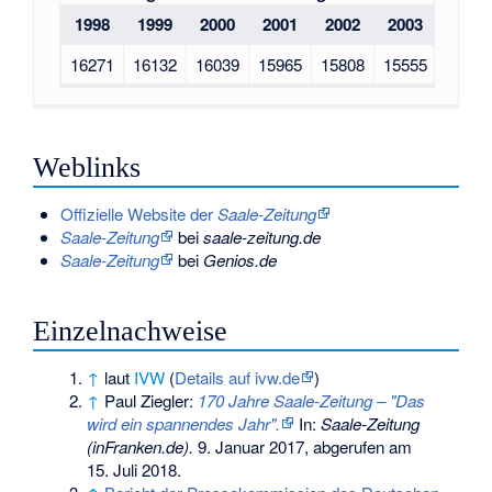
1998
1999
2000
2001
2002
2003
2004
16271
16132
16039
15965
15808
15555
15333
Weblinks
Offizielle Website der
Saale-Zeitung
Saale-Zeitung
bei
saale-zeitung.de
Saale-Zeitung
bei
Genios.de
Einzelnachweise
↑
laut
IVW
(
Details auf ivw.de
)
↑
Paul Ziegler:
170 Jahre Saale-Zeitung – "Das
wird ein spannendes Jahr".
In:
Saale-Zeitung
(inFranken.de).
9. Januar 2017,
abgerufen am
15. Juli 2018
.