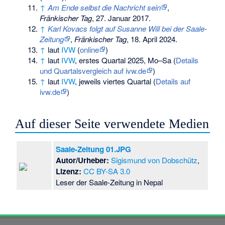
↑
Am Ende selbst die Nachricht sein
,
Fränkischer Tag
, 27. Januar 2017.
↑
Karl Kovacs folgt auf Susanne Will bei der Saale-
Zeitung
,
Fränkischer Tag
, 18. April 2024.
↑
laut
IVW
(
online
)
↑
laut
IVW
, erstes Quartal 2025, Mo–Sa (
Details
und Quartalsvergleich auf ivw.de
)
↑
laut
IVW
, jeweils viertes Quartal (
Details auf
ivw.de
)
Auf dieser Seite verwendete Medien
Saale-Zeitung 01.JPG
Autor/Urheber:
Sigismund von Dobschütz
,
Lizenz:
CC BY-SA 3.0
Leser der Saale-Zeitung in Nepal