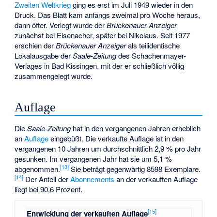
Zweiten Weltkrieg
ging es erst im Juli 1949 wieder in den
Druck. Das Blatt kam anfangs zweimal pro Woche heraus,
dann öfter. Verlegt wurde der
Brückenauer Anzeiger
zunächst bei Eisenacher, später bei Nikolaus. Seit 1977
erschien der
Brückenauer Anzeiger
als teilidentische
Lokalausgabe der
Saale-Zeitung
des Schachenmayer-
Verlages in Bad Kissingen, mit der er schließlich völlig
zusammengelegt wurde.
Auflage
Die
Saale-Zeitung
hat in den vergangenen Jahren erheblich
an
Auflage
eingebüßt. Die verkaufte Auflage ist in den
vergangenen 10 Jahren um durchschnittlich 2,9 % pro Jahr
gesunken. Im vergangenen Jahr hat sie um 5,1 %
[
13
]
abgenommen.
Sie beträgt gegenwärtig 8598 Exemplare.
[
14
]
Der Anteil der
Abonnements
an der verkauften Auflage
liegt bei 90,6 Prozent.
[
15
]
Entwicklung der verkauften Auflage