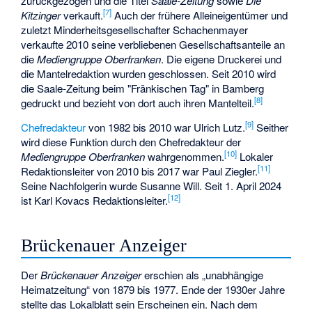
zurückgezogen und die Titel
Saale-Zeitung
sowie
Die
[
7
]
Kitzinger
verkauft.
Auch der frühere Alleineigentümer und
zuletzt Minderheitsgesellschafter Schachenmayer
verkaufte 2010 seine verbliebenen Gesellschaftsanteile an
die
Mediengruppe Oberfranken
. Die eigene Druckerei und
die Mantelredaktion wurden geschlossen. Seit 2010 wird
die Saale-Zeitung beim "Fränkischen Tag" in Bamberg
[
8
]
gedruckt und bezieht von dort auch ihren Mantelteil.
[
9
]
Chefredakteur
von 1982 bis 2010 war Ulrich Lutz.
Seither
wird diese Funktion durch den Chefredakteur der
[
10
]
Mediengruppe Oberfranken
wahrgenommen.
Lokaler
[
11
]
Redaktionsleiter von 2010 bis 2017 war Paul Ziegler.
Seine Nachfolgerin wurde Susanne Will. Seit 1. April 2024
[
12
]
ist Karl Kovacs Redaktionsleiter.
Brückenauer Anzeiger
Der
Brückenauer Anzeiger
erschien als „unabhängige
Heimatzeitung“ von 1879 bis 1977. Ende der 1930er Jahre
stellte das Lokalblatt sein Erscheinen ein. Nach dem