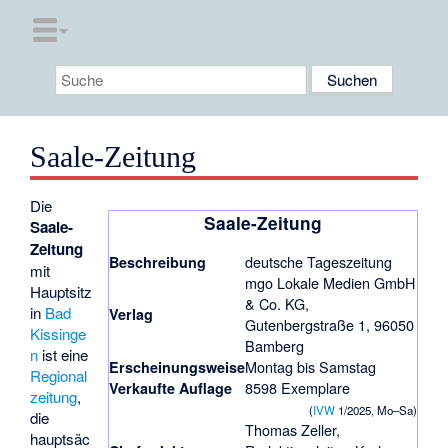
Saale-Zeitung
Die
Saale-Zeitung
Saale-
Zeitung
deutsche Tageszeitung
Beschreibung
mit
mgo Lokale Medien GmbH
Hauptsitz
& Co. KG,
in
Bad
Verlag
Gutenbergstraße 1, 96050
Kissinge
Bamberg
n
ist eine
Montag bis Samstag
Erscheinungsweise
Regional
8598 Exemplare
Verkaufte Auflage
zeitung
,
(
IVW
1/2025, Mo–Sa)
die
Thomas Zeller
,
hauptsäc