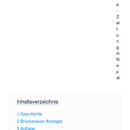
e
-
Z
ei
t
u
n
g
in
N
e
p
al
Inhaltsverzeichnis
1
Geschichte
2
Brückenauer Anzeiger
3
Auflage