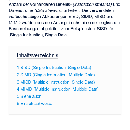
Anzahl der vorhandenen Befehls-
(instruction streams)
und
Datenströme
(data streams)
unterteilt. Die verwendeten
vierbuchstabigen Abkürzungen SISD, SIMD, MISD und
MIMD wurden aus den Anfangsbuchstaben der englischen
Beschreibungen abgeleitet, zum Beispiel steht SISD für
„
S
ingle
I
nstruction,
S
ingle
D
ata“.
Inhaltsverzeichnis
1
SISD (Single Instruction, Single Data)
2
SIMD (Single Instruction, Multiple Data)
3
MISD (Multiple Instruction, Single Data)
4
MIMD (Multiple Instruction, Multiple Data)
5
Siehe auch
6
Einzelnachweise