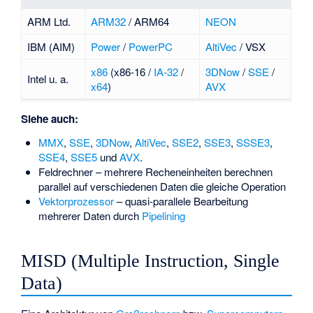
ARM Ltd.
ARM32
/ ARM64
NEON
IBM (AIM)
Power
/
PowerPC
AltiVec
/ VSX
x86
(x86-16 /
IA-32
/
3DNow
/
SSE
/
Intel u. a.
x64
)
AVX
Siehe auch:
MMX
,
SSE
,
3DNow
,
AltiVec
,
SSE2
,
SSE3
,
SSSE3
,
SSE4
,
SSE5
und
AVX
.
Feldrechner
– mehrere Recheneinheiten berechnen
parallel auf verschiedenen Daten die gleiche Operation
Vektorprozessor
– quasi-parallele Bearbeitung
mehrerer Daten durch
Pipelining
MISD (Multiple Instruction, Single
Data)