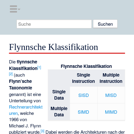
Flynnsche Klassifikation
Die
flynnsche
Flynnsche Klassifikation
[1]
Klassifikation
[2]
Single
Multiple
(auch
Instruction
Instruction
Flynn’sche
Taxonomie
Single
genannt) ist eine
SISD
MISD
Data
Unterteilung von
Rechnerarchitekt
Multiple
SIMD
MIMD
uren
, welche
Data
1966 von
Michael J. Flynn
[3]
publiziert wurde.
Dabei werden die Architekturen nach der