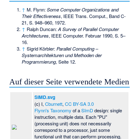
↑
M. Flynn:
Some Computer Organizations and
Their Effectiveness
, IEEE Trans. Comput., Band C-
21, S. 948–960, 1972.
↑
Ralph Duncan:
A Survey of Parallel Computer
Architectures
, IEEE Computer. Februar 1990, S. 5–
16.
↑
Sigrid Körbler:
Parallel Computing –
Systemarchitekturen und Methoden der
Programmierung
, Seite 12.
Auf dieser Seite verwendete Medien
SIMD.svg
(c) I,
Cburnett
,
CC BY-SA 3.0
Flynn's Taxonomy
of a
SImD
design: single
instruction, multiple data. Each "PU"
(processing unit) does not necessarily
correspond to a processor, just some
functional unit that can perform processing.