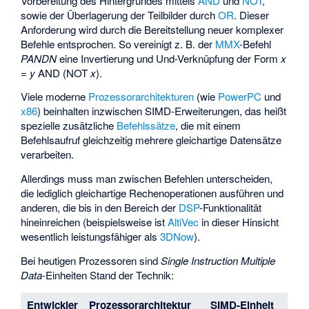
Vorbereitung des Hintergrundes mittels
AND
und
NOT
,
sowie der Überlagerung der Teilbilder durch
OR
. Dieser
Anforderung wird durch die Bereitstellung neuer komplexer
Befehle entsprochen. So vereinigt z. B. der
MMX
-Befehl
PANDN
eine Invertierung und Und-Verknüpfung der Form
x
=
y
AND (NOT
x
).
Viele moderne
Prozessorarchitekturen
(wie
PowerPC
und
x86
) beinhalten inzwischen SIMD-Erweiterungen, das heißt
spezielle zusätzliche
Befehlssätze
, die mit einem
Befehlsaufruf gleichzeitig mehrere gleichartige Datensätze
verarbeiten.
Allerdings muss man zwischen Befehlen unterscheiden,
die lediglich gleichartige Rechenoperationen ausführen und
anderen, die bis in den Bereich der
DSP
-Funktionalität
hineinreichen (beispielsweise ist
AltiVec
in dieser Hinsicht
wesentlich leistungsfähiger als
3DNow
).
Bei heutigen Prozessoren sind
Single Instruction Multiple
Data
-Einheiten Stand der Technik:
Entwickler
Prozessorarchitektur
SIMD-Einheit