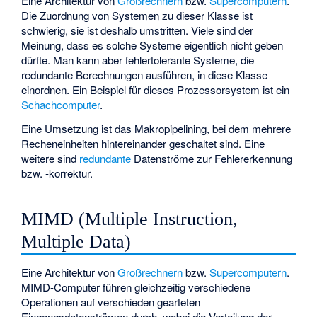
Eine Architektur von
Großrechnern
bzw.
Supercomputern
.
Die Zuordnung von Systemen zu dieser Klasse ist
schwierig, sie ist deshalb umstritten. Viele sind der
Meinung, dass es solche Systeme eigentlich nicht geben
dürfte. Man kann aber fehlertolerante Systeme, die
redundante Berechnungen ausführen, in diese Klasse
einordnen. Ein Beispiel für dieses Prozessorsystem ist ein
Schachcomputer
.
Eine Umsetzung ist das
Makropipelining
, bei dem mehrere
Recheneinheiten hintereinander geschaltet sind. Eine
weitere sind
redundante
Datenströme zur Fehlererkennung
bzw. -korrektur.
MIMD (Multiple Instruction,
Multiple Data)
Eine Architektur von
Großrechnern
bzw.
Supercomputern
.
MIMD-Computer führen gleichzeitig verschiedene
Operationen auf verschieden gearteten
Eingangsdatenströmen durch, wobei die Verteilung der