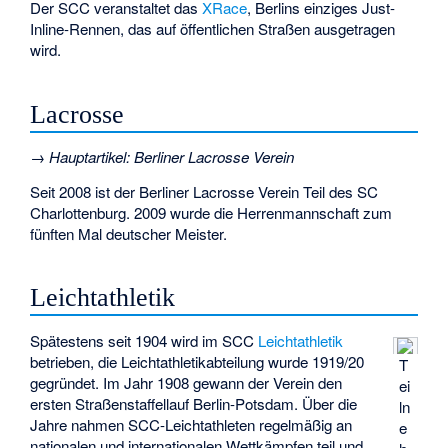
Der SCC veranstaltet das
XRace
, Berlins einziges Just-
Inline-Rennen, das auf öffentlichen Straßen ausgetragen
wird.
Lacrosse
→
Hauptartikel
:
Berliner Lacrosse Verein
Seit 2008 ist der Berliner Lacrosse Verein Teil des SC
Charlottenburg. 2009 wurde die Herrenmannschaft zum
fünften Mal deutscher Meister.
Leichtathletik
Spätestens seit 1904 wird im SCC
Leichtathletik
betrieben, die Leichtathletikabteilung wurde 1919/20
T
gegründet. Im Jahr 1908 gewann der Verein den
ei
ersten Straßenstaffellauf Berlin-Potsdam. Über die
ln
Jahre nahmen SCC-Leichtathleten regelmäßig an
e
nationalen und internationalen Wettkämpfen teil und