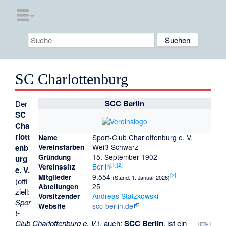
SC Charlottenburg
SCC Berlin
Der
SC
Cha
rlott
Sport-Club Charlottenburg e. V.
Name
Weiß-Schwarz
enb
Vereinsfarben
15. September 1902
Gründung
urg
[
1
]
[
2
]
Berlin
Vereinssitz
e. V.
[
3
]
9.554
Mitglieder
(Stand: 1. Januar 2026)
(offi
25
Abteilungen
ziell:
Andreas Statzkowski
Vorsitzender
Spor
scc-berlin.de
Website
t-
Club Charlottenburg e. V.
), auch:
SCC Berlin
, ist ein