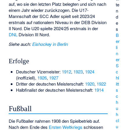
auf, wo sie den letzten Platz belegten und sich nach
te
einem Jahr wieder zurückzogen. Die U17-
n
Mannschaft der SCC Adler spielt seit 2023/24
d
erstmals auf nationalem Niveau in der DEB Division
e
II Nord. Die U20 spielte 2024/25 erstmals in der
s
DNL
Division III Nord.
B
er
Siehe auch
:
Eishockey in Berlin
li
n
er
Erfolge
S
Deutscher Vizemeister:
1912
,
1923
,
1924
c
(inoffiziell),
1926
,
1927
hl
Dritter der deutschen Meisterschaft:
1920
,
1922
itt
Halbfinalist der deutschen Meisterschaft:
1914
s
c
h
Fußball
u
h
cl
Die Fußballer nahmen 1908 den Spielbetrieb auf.
u
Nach dem Ende des
Ersten Weltkriegs
schlossen