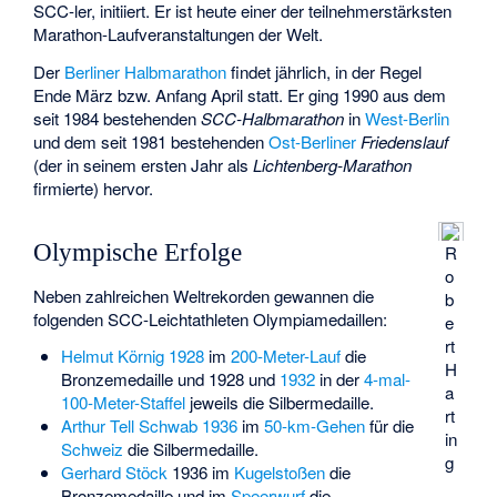
SCC-ler, initiiert. Er ist heute einer der teilnehmerstärksten
Marathon-Laufveranstaltungen der Welt.
Der
Berliner Halbmarathon
findet jährlich, in der Regel
Ende März bzw. Anfang April statt. Er ging 1990 aus dem
seit 1984 bestehenden
SCC-Halbmarathon
in
West-Berlin
und dem seit 1981 bestehenden
Ost-Berliner
Friedenslauf
(der in seinem ersten Jahr als
Lichtenberg-Marathon
firmierte) hervor.
Olympische Erfolge
R
o
Neben zahlreichen Weltrekorden gewannen die
b
folgenden SCC-Leichtathleten Olympiamedaillen:
e
rt
Helmut Körnig
1928
im
200-Meter-Lauf
die
H
Bronzemedaille und 1928 und
1932
in der
4-mal-
a
100-Meter-Staffel
jeweils die Silbermedaille.
rt
Arthur Tell Schwab
1936
im
50-km-Gehen
für die
in
Schweiz
die Silbermedaille.
g
Gerhard Stöck
1936 im
Kugelstoßen
die
Bronzemedaille und im
Speerwurf
die