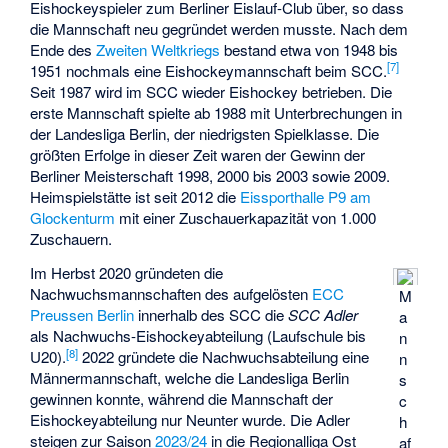
Eishockeyspieler zum
Berliner Eislauf-Club
über, so dass
die Mannschaft neu gegründet werden musste. Nach dem
Ende des
Zweiten Weltkriegs
bestand etwa von 1948 bis
[
7
]
1951 nochmals eine Eishockeymannschaft beim SCC.
Seit 1987 wird im SCC wieder Eishockey betrieben. Die
erste Mannschaft spielte ab 1988 mit Unterbrechungen in
der Landesliga Berlin, der niedrigsten Spielklasse. Die
größten Erfolge in dieser Zeit waren der Gewinn der
Berliner Meisterschaft 1998, 2000 bis 2003 sowie 2009.
Heimspielstätte ist seit 2012 die
Eissporthalle P9 am
Glockenturm
mit einer Zuschauerkapazität von 1.000
Zuschauern.
Im Herbst 2020 gründeten die
Nachwuchsmannschaften des aufgelösten
ECC
M
Preussen Berlin
innerhalb des SCC die
SCC Adler
a
als Nachwuchs-Eishockeyabteilung (Laufschule bis
n
[
8
]
U20).
2022 gründete die Nachwuchsabteilung eine
n
Männermannschaft, welche die Landesliga Berlin
s
gewinnen konnte, während die Mannschaft der
c
Eishockeyabteilung nur Neunter wurde. Die Adler
h
steigen zur Saison
2023/24
in die Regionalliga Ost
af