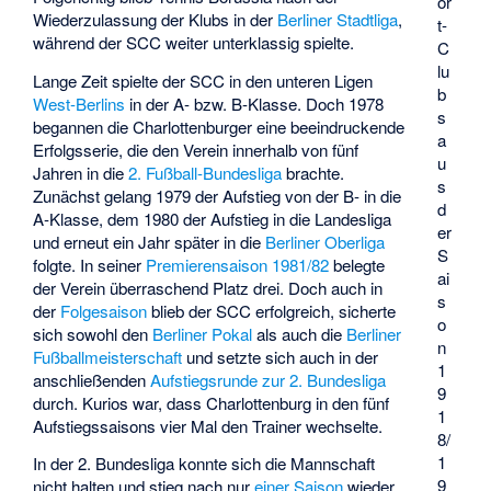
or
Wiederzulassung der Klubs in der
Berliner Stadtliga
,
t-
während der SCC weiter unterklassig spielte.
C
lu
Lange Zeit spielte der SCC in den unteren Ligen
b
West-Berlins
in der A- bzw. B-Klasse. Doch 1978
s
begannen die Charlottenburger eine beeindruckende
a
Erfolgsserie, die den Verein innerhalb von fünf
u
Jahren in die
2. Fußball-Bundesliga
brachte.
s
Zunächst gelang 1979 der Aufstieg von der B- in die
d
A-Klasse, dem 1980 der Aufstieg in die Landesliga
er
und erneut ein Jahr später in die
Berliner Oberliga
S
folgte. In seiner
Premierensaison 1981/82
belegte
ai
der Verein überraschend Platz drei. Doch auch in
s
der
Folgesaison
blieb der SCC erfolgreich, sicherte
o
sich sowohl den
Berliner Pokal
als auch die
Berliner
n
Fußballmeisterschaft
und setzte sich auch in der
1
anschließenden
Aufstiegsrunde zur 2. Bundesliga
9
durch. Kurios war, dass Charlottenburg in den fünf
1
Aufstiegssaisons vier Mal den Trainer wechselte.
8/
1
In der 2. Bundesliga konnte sich die Mannschaft
9
nicht halten und stieg nach nur
einer Saison
wieder