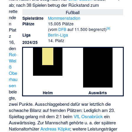
ab; nach 38 Spielen betrug der Rückstand zum
rette
Fußball
nde
Mommsenstadion
Spielstätte
n
15.005 Plätze
Plätze
[
9
]
(vom
DFB
auf 11.500 begrenzt)
Plat
Berlin-Liga
Liga
z
14. Platz
16,
2024/25
den
Rot-
Wei
ß
Obe
rhau
sen
bele
Heim
Auswärts
gte,
zwei Punkte. Ausschlaggebend dafür war letztlich die
schwache Bilanz auf fremden Plätzen: Lediglich am 23.
Spieltag gelang mit dem 2:1 beim
VfL Osnabrück
ein
Auswärtssieg. Zur Mannschaft gehörte u. a. der spätere
Nationaltorhüter
Andreas Köpke
; weitere Leistungsträger