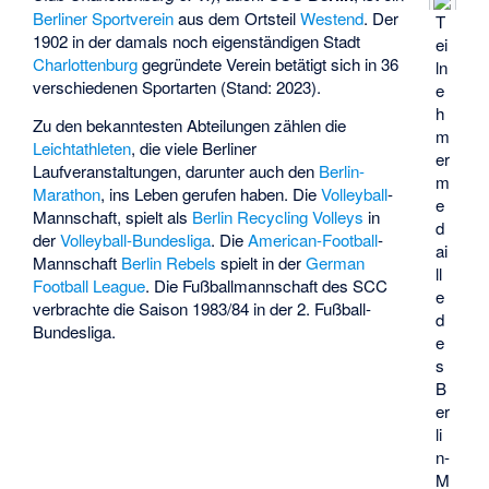
Berliner
Sportverein
aus dem Ortsteil
Westend
. Der
T
1902 in der damals noch eigenständigen Stadt
ei
Charlottenburg
gegründete Verein betätigt sich in 36
ln
verschiedenen Sportarten (Stand: 2023).
e
h
Zu den bekanntesten Abteilungen zählen die
m
Leichtathleten
, die viele Berliner
er
Laufveranstaltungen, darunter auch den
Berlin-
m
Marathon
, ins Leben gerufen haben. Die
Volleyball
-
e
Mannschaft, spielt als
Berlin Recycling Volleys
in
d
der
Volleyball-Bundesliga
. Die
American-Football
-
ai
Mannschaft
Berlin Rebels
spielt in der
German
ll
Football League
. Die Fußballmannschaft des SCC
e
verbrachte die Saison 1983/84 in der 2. Fußball-
d
Bundesliga.
e
s
B
er
li
n-
M