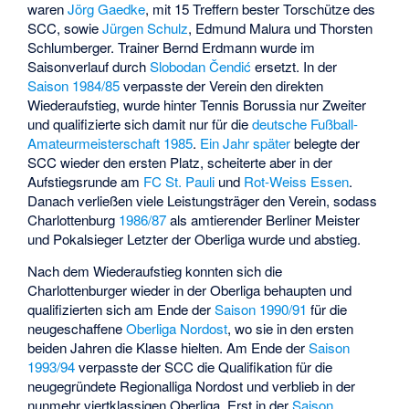
waren
Jörg Gaedke
, mit 15 Treffern bester Torschütze des
SCC, sowie
Jürgen Schulz
,
Edmund Malura
und
Thorsten
Schlumberger
. Trainer Bernd Erdmann wurde im
Saisonverlauf durch
Slobodan Čendić
ersetzt. In der
Saison 1984/85
verpasste der Verein den direkten
Wiederaufstieg, wurde hinter Tennis Borussia nur Zweiter
und qualifizierte sich damit nur für die
deutsche Fußball-
Amateurmeisterschaft 1985
.
Ein Jahr später
belegte der
SCC wieder den ersten Platz, scheiterte aber in der
Aufstiegsrunde am
FC St. Pauli
und
Rot-Weiss Essen
.
Danach verließen viele Leistungsträger den Verein, sodass
Charlottenburg
1986/87
als amtierender Berliner Meister
und Pokalsieger Letzter der Oberliga wurde und abstieg.
Nach dem Wiederaufstieg konnten sich die
Charlottenburger wieder in der Oberliga behaupten und
qualifizierten sich am Ende der
Saison 1990/91
für die
neugeschaffene
Oberliga Nordost
, wo sie in den ersten
beiden Jahren die Klasse hielten. Am Ende der
Saison
1993/94
verpasste der SCC die Qualifikation für die
neugegründete Regionalliga Nordost und verblieb in der
nunmehr viertklassigen Oberliga. Erst in der
Saison