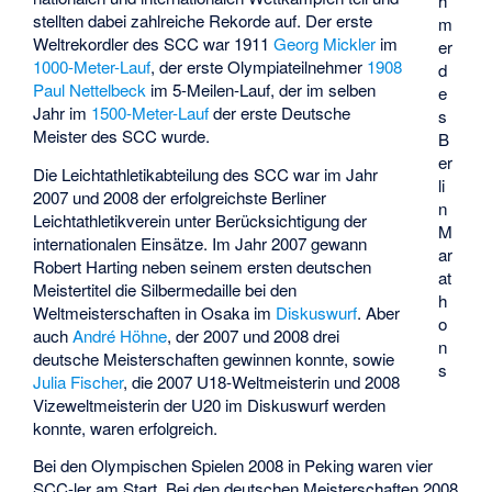
h
stellten dabei zahlreiche Rekorde auf. Der erste
m
Weltrekordler des SCC war 1911
Georg Mickler
im
er
1000-Meter-Lauf
, der erste Olympiateilnehmer
1908
d
Paul Nettelbeck
im 5-Meilen-Lauf, der im selben
e
Jahr im
1500-Meter-Lauf
der erste Deutsche
s
Meister des SCC wurde.
B
er
Die Leichtathletikabteilung des SCC war im Jahr
li
2007 und 2008 der erfolgreichste Berliner
n
Leichtathletikverein unter Berücksichtigung der
M
internationalen Einsätze. Im Jahr 2007 gewann
ar
Robert Harting neben seinem ersten deutschen
at
Meistertitel die Silbermedaille bei den
h
Weltmeisterschaften in Osaka im
Diskuswurf
. Aber
o
auch
André Höhne
, der 2007 und 2008 drei
n
deutsche Meisterschaften gewinnen konnte, sowie
s
Julia Fischer
, die 2007 U18-Weltmeisterin und 2008
Vizeweltmeisterin der U20 im Diskuswurf werden
konnte, waren erfolgreich.
Bei den Olympischen Spielen 2008 in Peking waren vier
SCC-ler am Start. Bei den deutschen Meisterschaften 2008