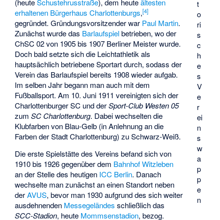
(heute
Schustehrusstraße
), dem heute
ältesten
t
[
4
]
erhaltenen Bürgerhaus Charlottenburgs
,
o
gegründet. Gründungsvorsitzender war
Paul Martin
.
ri
Zunächst wurde das
Barlaufspiel
betrieben, wo der
s
ChSC 02 von 1905 bis 1907 Berliner Meister wurde.
c
Doch bald setzte sich die Leichtathletik als
h
hauptsächlich betriebene Sportart durch, sodass der
e
Verein das Barlaufspiel bereits 1908 wieder aufgab.
s
Im selben Jahr begann man auch mit dem
V
Fußballsport. Am 10. Juni 1911 vereinigten sich der
e
Charlottenburger SC und der
Sport-Club Westen 05
r
zum
SC Charlottenburg
. Dabei wechselten die
ei
Klubfarben von Blau-Gelb (in Anlehnung an die
n
Farben der Stadt Charlottenburg) zu Schwarz-Weiß.
s
w
Die erste Spielstätte des Vereins befand sich von
a
1910 bis 1926 gegenüber dem
Bahnhof Witzleben
p
an der Stelle des heutigen
ICC Berlin
. Danach
p
wechselte man zunächst an einen Standort neben
e
der
AVUS
, bevor man 1930 aufgrund des sich weiter
n
ausdehnenden
Messegeländes
schließlich das
SCC-Stadion
, heute
Mommsenstadion
, bezog.