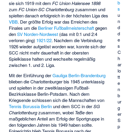
b
sie sich 1919 mit dem
FC Union Halensee 1898
s
zum
FC Union-SC Charlottenburg
zusammen und
u
spielten danach erfolgreich in der höchsten Liga des
n
VBB
. Der größte Erfolg war das Erreichen des
d
Finales um die
Berliner Fußballmeisterschaft
gegen
d
den
SV Norden-Nordwest
(das mit 0:1 und 2:4
e
verloren ging)
1921/22
. Nachdem die Verbindung
s
1926 wieder aufgelöst worden war, konnte sich der
C
SCC nicht mehr dauerhaft in der obersten
h
Spielklasse halten und wechselte regelmäßig
ar
zwischen 1. und 2. Liga.
lo
Mit der Einführung der
Gauliga Berlin-Brandenburg
tt
blieben die Charlottenburger bis 1945 unterklassig
e
und spielten in der zweitklassigen
Fußball-
n
Bezirksklasse Berlin-Potsdam
. Nach dem
b
Kriegsende schlossen sich die Mannschaften von
ur
Tennis Borussia Berlin
und dem SCC in der
SG
g
Charlottenburg
zusammen, wobei
TeBe
den
er
maßgeblichen Anteil am Erfolg der Sportgruppe in
S
den folgenden Jahren bis 1949 haben sollte.
p
Folgerichtig blieb Tennis Borussia nach der