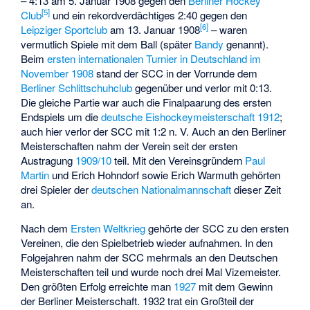
– 4:13 am 5. Januar 1908 gegen den
Berliner Hockey
[
5
]
Club
und ein rekordverdächtiges 2:40 gegen den
[
6
]
Leipziger Sportclub
am 13. Januar 1908
– waren
vermutlich Spiele mit dem Ball (später
Bandy
genannt).
Beim
ersten internationalen Turnier in Deutschland im
November 1908
stand der SCC in der Vorrunde dem
Berliner Schlittschuhclub
gegenüber und verlor mit 0:13.
Die gleiche Partie war auch die Finalpaarung des ersten
Endspiels um die
deutsche Eishockeymeisterschaft
1912
;
auch hier verlor der SCC mit 1:2 n. V. Auch an den Berliner
Meisterschaften nahm der Verein seit der ersten
Austragung
1909/10
teil. Mit den Vereinsgründern
Paul
Martin
und Erich Hohndorf sowie
Erich Warmuth
gehörten
drei Spieler der
deutschen Nationalmannschaft
dieser Zeit
an.
Nach dem
Ersten Weltkrieg
gehörte der SCC zu den ersten
Vereinen, die den Spielbetrieb wieder aufnahmen. In den
Folgejahren nahm der SCC mehrmals an den Deutschen
Meisterschaften teil und wurde noch drei Mal Vizemeister.
Den größten Erfolg erreichte man
1927
mit dem Gewinn
der Berliner Meisterschaft. 1932 trat ein Großteil der