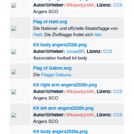
Autor/Urheber:
WikipedyjniAK
,
Lizenz:
CC0
Angers SCO
Flag of Haiti.svg
Die National- und offizielle Staatsflagge von
Haiti
. Die Zivilflagge findet sich
hier
.
Kit body angers2526t.png
Autor/Urheber:
JonasBR
,
Lizenz:
CC0
Association football kit body
Flag of Gabon.svg
Die
Flagge Gabuns
.
Kit right arm angers2526h.png
Autor/Urheber:
WikipedyjniAK
,
Lizenz:
CC0
Angers SCO
Kit left arm angers2526h.png
Autor/Urheber:
WikipedyjniAK
,
Lizenz:
CC0
Angers SCO
Kit body angers2526a.png