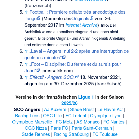
(französisch)
↑
Football : Première défaite très anecdotique des
Tango
(
Memento
des
Originals
vom 26.
September 2017 im
Internet Archive
)
Info:
Der
Archivlink wurde automatisch eingesetzt und noch nicht
geprüft. Bitte prüfe Original- und Archivlink gemäß
Anleitung
und entferne dann diesen Hinweis.
↑
„Laval – Angers: nul 2-2 après une interruption de
quelques minutes“
↑
„Foot – Discipline: Du ferme et du sursis pour
Juan“
, pressafrik.com
↑
Effectif - Angers SCO.
18. November 2021,
abgerufen am 30. Dezember 2025
(französisch).
Vereine in der französischen
Ligue 1
in der Saison
2025/26
|
AJ Auxerre
|
Stade Brest
|
Le Havre AC
|
SCO Angers
Racing Lens
|
OSC Lille
|
FC Lorient
|
Olympique Lyon
|
Olympique Marseille
|
FC Metz
|
AS Monaco
|
FC Nantes
|
OGC Nizza
|
Paris FC
|
Paris Saint-Germain
|
Stade Rennes
|
Racing Straßburg
|
FC Toulouse