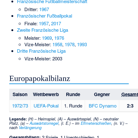
Französische Fußballmeisterschaft
Dritter:
1967
Französischer Fußballpokal
Finale:
1957
,
2017
Zweite Französische Liga
Meister:
1969
,
1976
Vize-Meister:
1958
,
1978
,
1993
Dritte Französische Liga
Vize-Meister: 2003
Europapokalbilanz
Saison
Wettbewerb
Runde
Gegner
Gesam
1972/73
UEFA-Pokal
1. Runde
BFC Dynamo
2:3
Legende:
(H) – Heimspiel, (A) – Auswärtsspiel, (N) – neutraler
Platz, (a) –
Auswärtstorregel
, (i. E.) – im
Elfmeterschießen
, (n. V.) –
nach
Verlängerung
Gesamtbilanz:
2 Spiele, 1 Unentschieden, 1