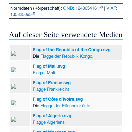
Normdaten (Körperschaft):
GND
:
1248654161
|
VIAF
:
135825095
Auf dieser Seite verwendete Medien
Flag of the Republic of the Congo.svg
Die
Flagge der Republik Kongo
.
Flag of Mali.svg
Flag of Mali
Flag of France.svg
Flagge Frankreichs
Flag of Côte d'Ivoire.svg
Die
Flagge der Elfenbeinküste
.
Flag of Algeria.svg
Flagge Algeriens
Flag of Morocco.svg