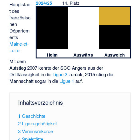
14. Platz
2024/25
Hauptstad
t des
französisc
hen
Départem
ents
Maine-et-
Loire
.
Heim
Auswärts
Ausweich
Mit dem
Aufstieg 2007 kehrte der SCO Angers aus der
Drittklassigkeit in die
Ligue 2
zurück, 2015 stieg die
Mannschaft sogar in die
Ligue 1
auf.
Inhaltsverzeichnis
1
Geschichte
2
Ligazugehörigkeit
3
Vereinsrekorde
4
Spielstätte