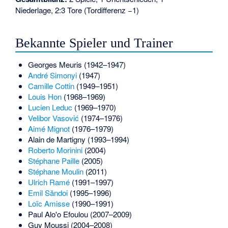
Niederlage, 2:3 Tore (Tordifferenz −1)
Bekannte Spieler und Trainer
Georges Meuris
(1942–1947)
André Simonyi
(1947)
Camille Cottin
(1949–1951)
Louis Hon
(1968–1969)
Lucien Leduc
(1969–1970)
Velibor Vasović
(1974–1976)
Aimé Mignot
(1976–1979)
Alain de Martigny
(1993–1994)
Roberto Morinini
(2004)
Stéphane Paille
(2005)
Stéphane Moulin
(2011)
Ulrich Ramé
(1991–1997)
Emil Săndoi
(1995–1996)
Loïc Amisse
(1990–1991)
Paul Alo'o Efoulou
(2007–2009)
Guy Moussi
(2004–2008)