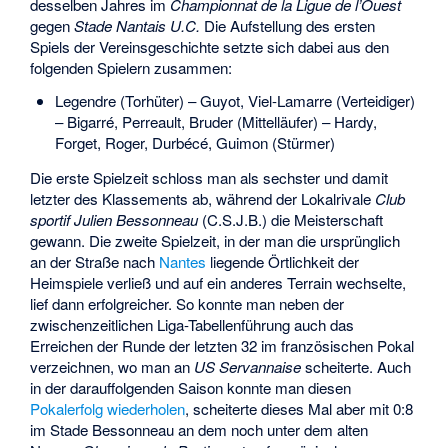
desselben Jahres im
Championnat de la Ligue de l’Ouest
gegen
Stade Nantais U.C.
Die Aufstellung des ersten
Spiels der Vereinsgeschichte setzte sich dabei aus den
folgenden Spielern zusammen:
Legendre (Torhüter) – Guyot, Viel-Lamarre (Verteidiger)
– Bigarré, Perreault, Bruder (Mittelläufer) – Hardy,
Forget, Roger, Durbécé, Guimon (Stürmer)
Die erste Spielzeit schloss man als sechster und damit
letzter des Klassements ab, während der Lokalrivale
Club
sportif Julien Bessonneau
(C.S.J.B.) die Meisterschaft
gewann. Die zweite Spielzeit, in der man die ursprünglich
an der Straße nach
Nantes
liegende Örtlichkeit der
Heimspiele verließ und auf ein anderes Terrain wechselte,
lief dann erfolgreicher. So konnte man neben der
zwischenzeitlichen Liga-Tabellenführung auch das
Erreichen der Runde der letzten 32 im französischen Pokal
verzeichnen, wo man an
US Servannaise
scheiterte. Auch
in der darauffolgenden Saison konnte man diesen
Pokalerfolg wiederholen
, scheiterte dieses Mal aber mit 0:8
im
Stade Bessonneau
an dem noch unter dem alten