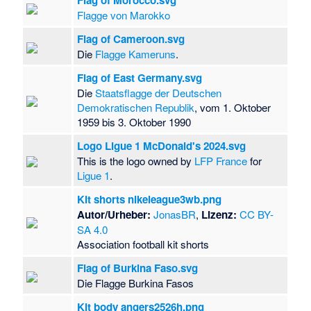
Flagge von Marokko
Flag of Cameroon.svg
Die
Flagge Kameruns
.
Flag of East Germany.svg
Die
Staatsflagge der Deutschen
Demokratischen Republik
, vom 1. Oktober
1959 bis 3. Oktober 1990
Logo Ligue 1 McDonald's 2024.svg
This is the logo owned by
LFP France
for
Ligue 1
.
Kit shorts nikeleague3wb.png
Autor/Urheber:
JonasBR
,
Lizenz:
CC BY-
SA 4.0
Association football kit shorts
Flag of Burkina Faso.svg
Die Flagge Burkina Fasos
Kit body angers2526h.png