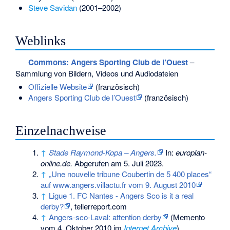
Steve Savidan
(2001–2002)
Weblinks
Commons
: Angers Sporting Club de l’Ouest
–
Sammlung von Bildern, Videos und Audiodateien
Offizielle Website
(französisch)
Angers Sporting Club de l’Ouest
(französisch)
Einzelnachweise
↑
Stade Raymond-Kopa – Angers.
In:
europlan-
online.de.
Abgerufen am 5. Juli 2023
.
↑
„Une nouvelle tribune Coubertin de 5 400 places“
auf www.angers.villactu.fr vom 9. August 2010
↑
Ligue 1. FC Nantes - Angers Sco is it a real
derby?
, tellerreport.com
↑
Angers-sco-Laval: attention derby
(
Memento
vom 4. Oktober 2010 im
Internet Archive
)