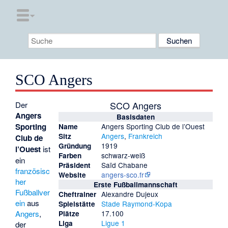
SCO Angers
SCO Angers
Der
Angers
Basisdaten
Sporting
Angers Sporting Club de l’Ouest
Name
Angers
,
Frankreich
Sitz
Club de
1919
Gründung
l’Ouest
ist
schwarz-weiß
Farben
ein
Saïd Chabane
Präsident
französisc
angers-sco.fr
Website
her
Erste Fußballmannschaft
Fußballver
Alexandre Dujeux
Cheftrainer
ein
aus
Stade Raymond-Kopa
Spielstätte
Angers
,
17.100
Plätze
Ligue 1
Liga
der