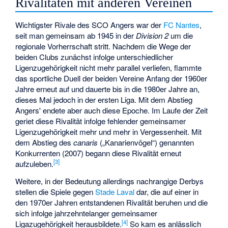
Rivalitäten mit anderen Vereinen
Wichtigster Rivale des SCO Angers war der
FC Nantes
,
seit man gemeinsam ab 1945 in der
Division 2
um die
regionale Vorherrschaft stritt. Nachdem die Wege der
beiden Clubs zunächst infolge unterschiedlicher
Ligenzugehörigkeit nicht mehr parallel verliefen, flammte
das sportliche Duell der beiden Vereine Anfang der 1960er
Jahre erneut auf und dauerte bis in die 1980er Jahre an,
dieses Mal jedoch in der ersten Liga. Mit dem Abstieg
Angers' endete aber auch diese Epoche. Im Laufe der Zeit
geriet diese Rivalität infolge fehlender gemeinsamer
Ligenzugehörigkeit mehr und mehr in Vergessenheit. Mit
dem Abstieg des
canaris
(„Kanarienvögel“) genannten
Konkurrenten (2007) begann diese Rivalität erneut
[
3
]
aufzuleben.
Weitere, in der Bedeutung allerdings nachrangige Derbys
stellen die Spiele gegen
Stade Laval
dar, die auf einer in
den 1970er Jahren entstandenen Rivalität beruhen und die
sich infolge jahrzehntelanger gemeinsamer
[
4
]
Ligazugehörigkeit herausbildete.
So kam es anlässlich