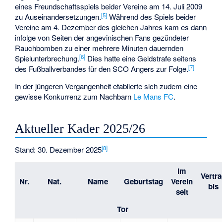
eines Freundschaftsspiels beider Vereine am 14. Juli 2009
[
5
]
zu Auseinandersetzungen.
Während des Spiels beider
Vereine am 4. Dezember des gleichen Jahres kam es dann
infolge von Seiten der angevinischen Fans gezündeter
Rauchbomben zu einer mehrere Minuten dauernden
[
6
]
Spielunterbrechung.
Dies hatte eine Geldstrafe seitens
[
7
]
des Fußballverbandes für den SCO Angers zur Folge.
In der jüngeren Vergangenheit etablierte sich zudem eine
gewisse Konkurrenz zum Nachbarn
Le Mans FC
.
Aktueller Kader 2025/26
[
8
]
Stand: 30. Dezember 2025
im
Vertr
Nr.
Nat.
Name
Geburtstag
Verein
bis
seit
Tor