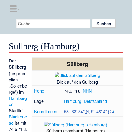
Süllberg (Hamburg)
Der
Süllberg
Süllberg
(ursprün
glich
Blick auf den Süllberg
„Sollenbe
Höhe
74,6
m ü.
NHN
rge“) im
Hamburg
Lage
Hamburg
,
Deutschland
er
Stadtteil
Koordinaten
53° 33′ 34″
N
,
9° 48′ 4″
O
Blankene
se
ist mit
74,6
m ü.
Süllberg (Hamburg) (Hamburg)