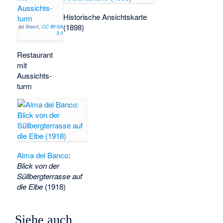
Historische Ansichtskarte
(1898)
(c)
Staro1
,
CC BY-SA
3.0
Restaurant
mit
Aussichts­
turm
Alma del Banco
:
Blick von der
Süllbergterrasse auf
die Elbe
(1918)
Siehe auch