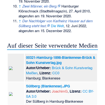
19. November 2020
.
↑
Zwei Männer, ein Berg.
Hamburger
Klönschnack (Stadtteilmagazin), 27. April 2010,
abgerufen am 19. November 2020
.
↑
Der Nachfolger von Karlheinz Hauser auf dem
Süllberg steht fest.
Die Welt
, 12. Juni 2022,
abgerufen am 15. Dezember 2022
.
Auf dieser Seite verwendete Medien
00321-Hamburg-1898-Blankenese-Brück &
Sohn Kunstverlag.jpg
Autor/Urheber:
Brück & Sohn Kunstverlag
Meißen
,
Lizenz:
CC0
Hamburg; Blankenese
Süllberg (Blankenese).JPG
Autor/Urheber:
JoachimG
,
Lizenz:
CC BY-
SA 3.0
Der Süllberg in Hamburg-Blankenese