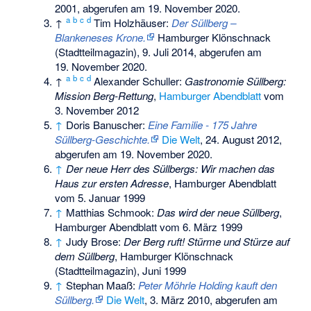
2001,
abgerufen am 19. November 2020
.
a
b
c
d
↑
Tim Holzhäuser:
Der Süllberg –
Blankeneses Krone.
Hamburger Klönschnack
(Stadtteilmagazin), 9. Juli 2014,
abgerufen am
19. November 2020
.
a
b
c
d
↑
Alexander Schuller:
Gastronomie Süllberg:
Mission Berg-Rettung
,
Hamburger Abendblatt
vom
3. November 2012
↑
Doris Banuscher:
Eine Familie - 175 Jahre
Süllberg-Geschichte.
Die Welt
, 24. August 2012,
abgerufen am 19. November 2020
.
↑
Der neue Herr des Süllbergs: Wir machen das
Haus zur ersten Adresse
, Hamburger Abendblatt
vom 5. Januar 1999
↑
Matthias Schmook:
Das wird der neue Süllberg
,
Hamburger Abendblatt vom 6. März 1999
↑
Judy Brose:
Der Berg ruft! Stürme und Stürze auf
dem Süllberg
, Hamburger Klönschnack
(Stadtteilmagazin), Juni 1999
↑
Stephan Maaß:
Peter Möhrle Holding kauft den
Süllberg.
Die Welt
, 3. März 2010,
abgerufen am