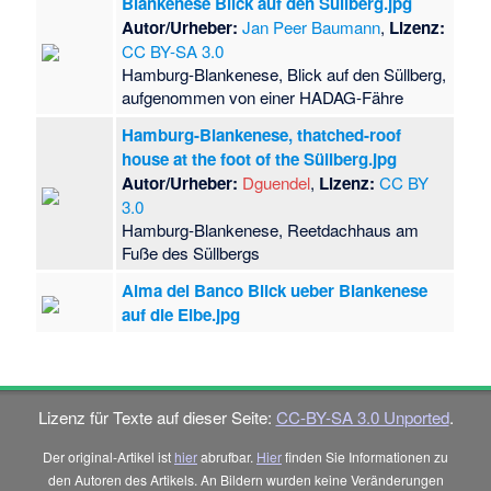
Blankenese Blick auf den Süllberg.jpg
Autor/Urheber:
Jan Peer Baumann
,
Lizenz:
CC BY-SA 3.0
Hamburg-Blankenese, Blick auf den Süllberg,
aufgenommen von einer HADAG-Fähre
Hamburg-Blankenese, thatched-roof
house at the foot of the Süllberg.jpg
Autor/Urheber:
Dguendel
,
Lizenz:
CC BY
3.0
Hamburg-Blankenese, Reetdachhaus am
Fuße des Süllbergs
Alma del Banco Blick ueber Blankenese
auf die Elbe.jpg
Lizenz für Texte auf dieser Seite:
CC-BY-SA 3.0 Unported
.
Der original-Artikel ist
hier
abrufbar.
Hier
finden Sie Informationen zu
den Autoren des Artikels. An Bildern wurden keine Veränderungen