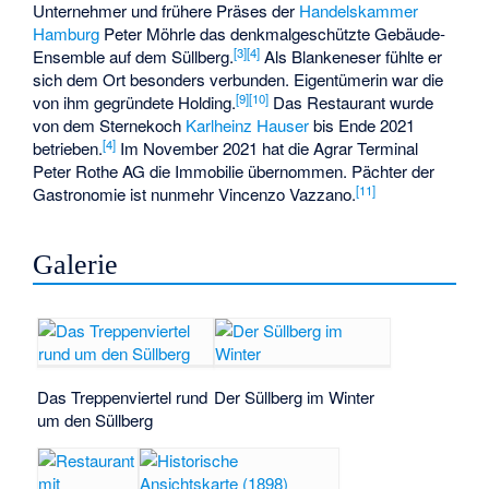
Unternehmer und frühere Präses der
Handelskammer
Hamburg
Peter Möhrle
das denkmalgeschützte Gebäude-
[
3
]
[
4
]
Ensemble auf dem Süllberg.
Als Blankeneser fühlte er
sich dem Ort besonders verbunden. Eigentümerin war die
[
9
]
[
10
]
von ihm gegründete Holding.
Das Restaurant wurde
von dem Sternekoch
Karlheinz Hauser
bis Ende 2021
[
4
]
betrieben.
Im November 2021 hat die Agrar Terminal
Peter Rothe AG die Immobilie übernommen. Pächter der
[
11
]
Gastronomie ist nunmehr Vincenzo Vazzano.
Galerie
Das Treppenviertel rund
Der Süllberg im Winter
um den Süllberg