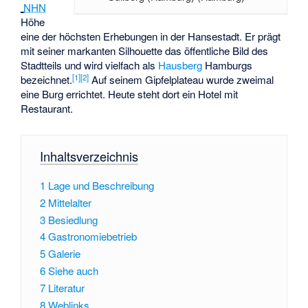
NHN
Höhe
eine der höchsten Erhebungen in der Hansestadt. Er prägt
mit seiner markanten Silhouette das öffentliche Bild des
Stadtteils und wird vielfach als
Hausberg
Hamburgs
[
1
]
[
2
]
bezeichnet.
Auf seinem Gipfelplateau wurde zweimal
eine Burg errichtet. Heute steht dort ein Hotel mit
Restaurant.
Inhaltsverzeichnis
1
Lage und Beschreibung
2
Mittelalter
3
Besiedlung
4
Gastronomiebetrieb
5
Galerie
6
Siehe auch
7
Literatur
8
Weblinks