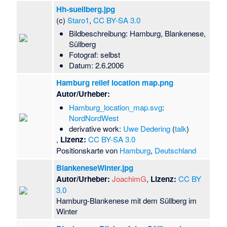
Hh-suellberg.jpg
(c)
Staro1
,
CC BY-SA 3.0
Bildbeschreibung: Hamburg, Blankenese,
Süllberg
Fotograf: selbst
Datum: 2.6.2006
Hamburg relief location map.png
Autor/Urheber:
Hamburg_location_map.svg
:
NordNordWest
derivative work:
Uwe Dedering
(
talk
)
,
Lizenz:
CC BY-SA 3.0
Positionskarte von
Hamburg
,
Deutschland
BlankeneseWinter.jpg
Autor/Urheber:
JoachimG
,
Lizenz:
CC BY
3.0
Hamburg-Blankenese mit dem Süllberg im
Winter