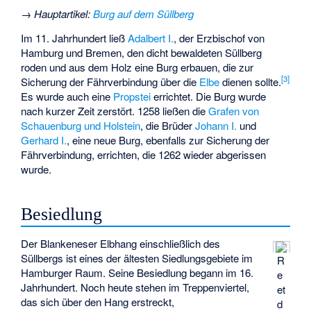
→
Hauptartikel
:
Burg auf dem Süllberg
Im 11. Jahrhundert ließ
Adalbert I.
, der Erzbischof von
Hamburg und Bremen, den dicht bewaldeten Süllberg
roden und aus dem Holz eine Burg erbauen, die zur
[
3
]
Sicherung der Fährverbindung über die
Elbe
dienen sollte.
Es wurde auch eine
Propstei
errichtet. Die Burg wurde
nach kurzer Zeit zerstört. 1258 ließen die
Grafen von
Schauenburg und Holstein
, die Brüder
Johann I.
und
Gerhard I.
, eine neue Burg, ebenfalls zur Sicherung der
Fährverbindung, errichten, die 1262 wieder abgerissen
wurde.
Besiedlung
Der Blankeneser Elbhang einschließlich des
Süllbergs ist eines der ältesten Siedlungsgebiete im
R
Hamburger Raum. Seine Besiedlung begann im 16.
e
Jahrhundert. Noch heute stehen im Treppenviertel,
et
das sich über den Hang erstreckt,
d