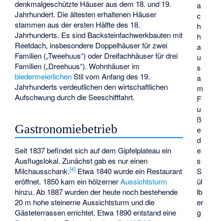
denkmalgeschützte Häuser aus dem 18. und 19.
a
Jahrhundert. Die ältesten erhaltenen Häuser
c
stammen aus der ersten Hälfte des 18.
h
Jahrhunderts. Es sind Backsteinfachwerkbauten mit
h
Reetdach, insbesondere Doppelhäuser für zwei
a
Familien („Tweehuus“) oder Dreifachhäuser für drei
u
Familien („Dreehuus“). Wohnhäuser im
s
biedermeierlichen
Stil vom Anfang des 19.
a
Jahrhunderts verdeutlichen den wirtschaftlichen
m
Aufschwung durch die Seeschifffahrt.
F
u
ß
Gastronomiebetrieb
e
d
Seit 1837 befindet sich auf dem Gipfelplateau ein
e
Ausflugslokal. Zunächst gab es nur einen
s
[
4
]
Milchausschank.
Etwa 1840 wurde ein Restaurant
S
eröffnet. 1850 kam ein hölzerner
Aussichtsturm
ül
hinzu. Ab 1887 wurden der heute noch bestehende
lb
20 m hohe steinerne Aussichtsturm und die
er
Gästeterrassen errichtet. Etwa 1890 entstand eine
g