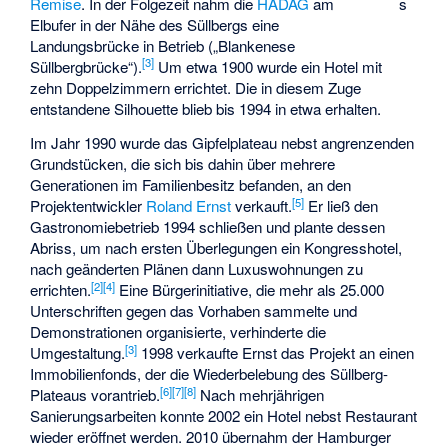
Remise
. In der Folgezeit nahm die
HADAG
am
s
Elbufer in der Nähe des Süllbergs eine
Landungsbrücke in Betrieb („Blankenese
[
3
]
Süllbergbrücke“).
Um etwa 1900 wurde ein Hotel mit
zehn Doppelzimmern errichtet. Die in diesem Zuge
entstandene Silhouette blieb bis 1994 in etwa erhalten.
Im Jahr 1990 wurde das Gipfelplateau nebst angrenzenden
Grundstücken, die sich bis dahin über mehrere
Generationen im Familienbesitz befanden, an den
[
5
]
Projektentwickler
Roland Ernst
verkauft.
Er ließ den
Gastronomiebetrieb 1994 schließen und plante dessen
Abriss, um nach ersten Überlegungen ein Kongresshotel,
nach geänderten Plänen dann Luxuswohnungen zu
[
2
]
[
4
]
errichten.
Eine Bürgerinitiative, die mehr als 25.000
Unterschriften gegen das Vorhaben sammelte und
Demonstrationen organisierte, verhinderte die
[
3
]
Umgestaltung.
1998 verkaufte Ernst das Projekt an einen
Immobilienfonds, der die Wiederbelebung des Süllberg-
[
6
]
[
7
]
[
8
]
Plateaus vorantrieb.
Nach mehrjährigen
Sanierungsarbeiten konnte 2002 ein Hotel nebst Restaurant
wieder eröffnet werden. 2010 übernahm der Hamburger