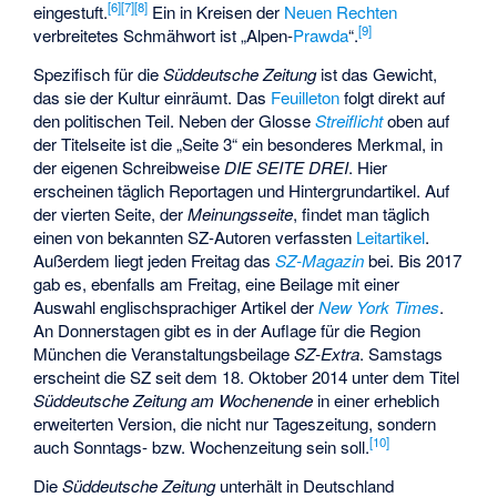
[
6
]
[
7
]
[
8
]
eingestuft.
Ein in Kreisen der
Neuen Rechten
[
9
]
verbreitetes Schmähwort ist „Alpen-
Prawda
“.
Spezifisch für die
Süddeutsche Zeitung
ist das Gewicht,
das sie der Kultur einräumt. Das
Feuilleton
folgt direkt auf
den politischen Teil. Neben der Glosse
Streiflicht
oben auf
der Titelseite ist die „Seite 3“ ein besonderes Merkmal, in
der eigenen Schreibweise
DIE SEITE DREI
. Hier
erscheinen täglich Reportagen und Hintergrundartikel. Auf
der vierten Seite, der
Meinungsseite
, findet man täglich
einen von bekannten SZ-Autoren verfassten
Leitartikel
.
Außerdem liegt jeden Freitag das
SZ-Magazin
bei. Bis 2017
gab es, ebenfalls am Freitag, eine Beilage mit einer
Auswahl englischsprachiger Artikel der
New York Times
.
An Donnerstagen gibt es in der Auflage für die Region
München die Veranstaltungsbeilage
SZ-Extra
. Samstags
erscheint die SZ seit dem 18. Oktober 2014 unter dem Titel
Süddeutsche Zeitung am Wochenende
in einer erheblich
erweiterten Version, die nicht nur Tageszeitung, sondern
[
10
]
auch Sonntags- bzw. Wochenzeitung sein soll.
Die
Süddeutsche Zeitung
unterhält in Deutschland