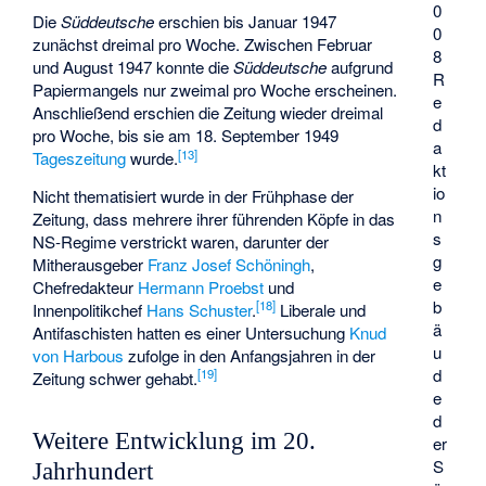
0
Die
Süddeutsche
erschien bis Januar 1947
0
zunächst dreimal pro Woche. Zwischen Februar
8
und August 1947 konnte die
Süddeutsche
aufgrund
R
Papiermangels nur zweimal pro Woche erscheinen.
e
Anschließend erschien die Zeitung wieder dreimal
d
pro Woche, bis sie am 18. September 1949
a
[
13
]
Tageszeitung
wurde.
kt
io
Nicht thematisiert wurde in der Frühphase der
n
Zeitung, dass mehrere ihrer führenden Köpfe in das
s
NS-Regime verstrickt waren, darunter der
g
Mitherausgeber
Franz Josef Schöningh
,
e
Chefredakteur
Hermann Proebst
und
b
[
18
]
Innenpolitikchef
Hans Schuster
.
Liberale und
ä
Antifaschisten hatten es einer Untersuchung
Knud
u
von Harbous
zufolge in den Anfangsjahren in der
d
[
19
]
Zeitung schwer gehabt.
e
d
Weitere Entwicklung im 20.
er
S
Jahrhundert