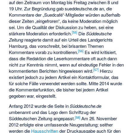
auf den Zeitraum von Montag bis Freitag zwischen 8 und
19 Uhr. Zur Begründung gab sueddeutsche.de an, die
Kommentare der „Suedcafé“-Mitglieder würden außerhalb
dieser Zeiten „eingefroren“, da keine Moderation möglich
sei. Um die Qualität der Diskussion zu heben, sei eine
[
55
]
stärkere Moderation erforderlich.
Die
Süddeutsche
Zeitung
reagierte damit auf ein Urteil des Landgerichts
Hamburg, das vorschreibt, bei brisanten Themen
[
56
]
Kommentare vorab zu kontrollieren.
Es wird kritisiert,
dass die Redaktion die Leserkommentare oft auch dann
nicht zur Kenntnis nimmt, wenn auf eindeutige Fehler in den
[
57
]
kommentierten Berichten hingewiesen wird.
Hierzu
existiert jedoch zu jedem Artikel ein Kontaktformular, das
für solche Fälle verwendet werden sollte. Mitte 2014 wurde
die Kommentarfunktion, die bisher bei jedem Artikel
gegeben war, eingestellt.
Anfang 2012 wurde die Seite in
Süddeutsche.de
umbenannt und das Logo dem Schriftzug der
[
58
]
Süddeutschen Zeitung angepasst.
Am 26. November
2012 erfolgte eine umfassende Neugestaltung; seither
werden die
Hausschriften
der Druckausgabe auch für den