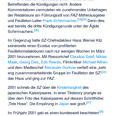
Betreffenden die Kündigungen nicht. Andere
Kommentatoren vermuteten ein zunehmendes Unbehagen
der Redakteure am Führungsstil von
FAZ
-Mitherausgeber
[
24
]
[
25
]
und Feuilleton-Leiter
Frank Schirrmacher
.
Denn dies
war bereits die dritte Kündigungsrunde unter der Ägide
[
26
]
Schirrmachers.
Im Gegenzug hatte
SZ
-Chefredakteur Hans Werner Kilz
seinerseits einen Exodus von profilierten
Feuilletonredakteuren nach nur wenigen Wochen im März
2001 hinzunehmen. Mit Ressortchef
Claudius Seidl
,
Niklas
Maak
,
Georg Diez
,
Edo Reents
, Filmkritiker
Michael Althen
und dem Medienchef
Alexander Gorkow
verließ eine „sehr
[
24
]
eng zusammenarbeitende Gruppe im Feuilleton der SZ“
das Haus und ging zur
FAZ
.
2001 schrieb die
SZ
über die
Kinderlosigkeit
des
japanischen Kaiserpaares. In einer Titelstory prangte es
über dem Foto des Kaiserpaares auf dessen Schritthöhe:
[
27
]
„Tote Hose“. Die Empörung in
Japan
war groß.
[
28
]
Im Frühjahr 2001 gab es einen bundesweit beachteten