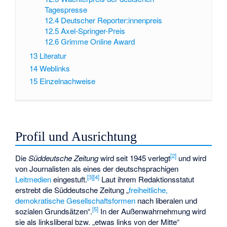
Tagespresse
12.4
Deutscher Reporter:innenpreis
12.5
Axel-Springer-Preis
12.6
Grimme Online Award
13
Literatur
14
Weblinks
15
Einzelnachweise
Profil und Ausrichtung
[
2
]
Die
Süddeutsche Zeitung
wird seit 1945 verlegt
und wird
von Journalisten als eines der deutschsprachigen
[
3
]
[
4
]
Leitmedien
eingestuft.
Laut ihrem
Redaktionsstatut
erstrebt die Süddeutsche Zeitung „
freiheitliche,
demokratische Gesellschaftsformen
nach liberalen und
[
5
]
sozialen Grundsätzen“.
In der Außenwahrnehmung wird
sie als linksliberal bzw. „etwas links von der Mitte“