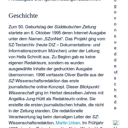
g
o
Geschichte
v
o
Zum 50. Geburtstag der
Süddeutschen Zeitung
n
startete am 6. Oktober 1995 deren Internet-Ausgabe
s
unter dem Namen „SZonNet“. Das Projekt ging vom
u
SZ-Textarchiv (heute DIZ – Dokumentations- und
e
Informationszentrum München) unter der Leitung
d
von Hella Schmitt aus. Zu Beginn gab es keine
d
eigenen Redakteure, sondern es wurden
e
ausgewählte Inhalte der gedruckten Ausgabe
ut
übernommen. 1996 verfasste Oliver Bantle aus der
s
SZ
-Wissenschaftsredaktion das erste
c
journalistische online-Konzept. Dieser
Blickpunkt
h
Wissenschaft
ging im Herbst desselben Jahres mit
e.
Angelika Jung-Hüttl als Redakteurin online. Sie
d
erstellte die ersten journalistischen Inhalte, die nicht
e
in der Zeitung standen. Die redaktionelle
Verantwortung lag beim damaligen Leiter der
SZ
-
Wissenschaftsredaktion,
Martin Urban
. Im Frühjahr