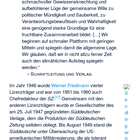
schmachvoller Gewissensknechtung und
aufbefohlener Lüge der gemeinsame Wille zu
politischer Mündigkeit und Sauberkeit, zu
Verantwortungsbewußtsein und Wahrhaftigkeit
eine genügend starke Grundlage für eine
fruchtbare Zusammenarbeit bildet. […] Wir
beginnen auf schmaler Plattform mit geringen
Mitteln und spiegeln damit die allgemeine Lage.
Wir glauben, daß wir in nicht allzu ferner Zeit
auch den allmählichen Aufstieg spiegeln
werden.“
–
Schriftleitung und Verlag
Im Jahr 1946 wurde
Werner Friedmann
vierter
Lizenzträger und war von 1951 bis 1960 auch
S
[
17
]
Chefredakteur der
SZ
.
Gemeinsam mit den
e
anderen Lizenzträgern wurde er Gesellschafter des
n
am 25. Juli 1947 gegründeten
Süddeutschen
dl
Verlags
, dem die Produktion der
Süddeutschen
in
Zeitung
seitdem obliegt. Bis August 1949 stand die
g
Süddeutsche
unter Überwachung der US-
er
amerikanischen Militärregierung, die als tolerant
S