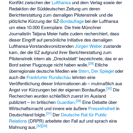
Konflikt zwischen der
Lufthansa
und dem Verlag sowie der
Redaktion der Süddeutschen Zeitung um deren
Berichterstattung zum damaligen Pilotenstreik und die
plötzliche Kürzung der SZ-
Bordauflage
bei der Lufthansa
um etwa 10.000 Exemplare. Die freie Münchner
Journalistin Tatjana Meier hatte zudem recherchiert, dass
dieser Eingriff auf persönliche Initiative des damaligen
Lufthansa-Vorstandsvorsitzenden
Jürgen Weber
zustande
kam, der die SZ aufgrund ihrer Berichterstattung zum
Pilotenstreik intern als „Drecksblatt“ bezeichnete, das er an
[
29
]
Bord seiner Flugzeuge nicht haben wolle.
Etliche
überregionale deutsche Medien wie
Stern
,
Der Spiegel
oder
auch die
Frankfurter Rundschau
lehnten eine
Veröffentlichung dieser Informationen ab – mutmaßlich aus
[
30
]
Angst vor Kürzungen bei der eigenen Bordauflage.
Die
Recherchen wurden schließlich zuerst im Ausland
[
29
]
publiziert – im britischen
Guardian
.
Eine Debatte über
Wirtschaftsmacht und innere wie äußere
Pressefreiheit
in
[
31
]
Deutschland folgte.
Der
Deutsche Rat für Public
Relations
(DRPR) arbeitete den Fall auf und sprach eine
[
32
]
[
33
]
Mahnung aus.