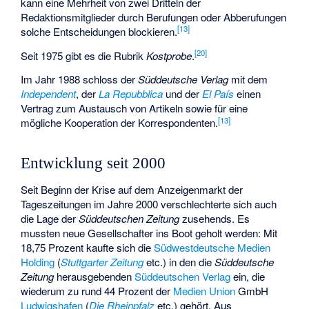
kann eine Mehrheit von zwei Dritteln der
Redaktionsmitglieder durch Berufungen oder Abberufungen
[
13
]
solche Entscheidungen blockieren.
[
20
]
Seit 1975 gibt es die Rubrik
Kostprobe
.
Im Jahr 1988 schloss der
Süddeutsche Verlag
mit dem
Independent
, der
La Repubblica
und der
El País
einen
Vertrag zum Austausch von Artikeln sowie für eine
[
13
]
mögliche Kooperation der Korrespondenten.
Entwicklung seit 2000
Seit Beginn der Krise auf dem Anzeigenmarkt der
Tageszeitungen im Jahre 2000 verschlechterte sich auch
die Lage der
Süddeutschen Zeitung
zusehends. Es
mussten neue Gesellschafter ins Boot geholt werden: Mit
18,75 Prozent kaufte sich die
Südwestdeutsche Medien
Holding
(
Stuttgarter Zeitung
etc.) in den die
Süddeutsche
Zeitung
herausgebenden
Süddeutschen Verlag
ein, die
wiederum zu rund 44 Prozent der
Medien Union
GmbH
Ludwigshafen
(
Die Rheinpfalz
etc.) gehört. Aus