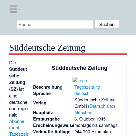
Süddeutsche Zeitung
Die
Süddeutsche Zeitung
Süddeut
sche
Zeitung
Tageszeitung
Beschreibung
(
SZ
) ist
deutsch
Sprache
eine
Süddeutsche Zeitung
deutsche
Verlag
GmbH (
Deutschland
)
überregio
München
Hauptsitz
nale
6. Oktober 1945
Erstausgabe
Abonne
montags bis samstags
Erscheinungsweise
ment
-
244.700 Exemplare
Verkaufte Auflage
Tageszeit