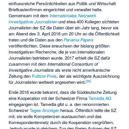
einflussreiche Persönlichkeiten aus Politik und Wirtschaft
Briefkastenfirmen eingerichtet und verwaltet hatte.
Gemeinsam mit dem
Internationales Netzwerk
investigativer Journalisten
und etwa 400 Kollegen sichteten
Journalisten der SZ die Daten über ein Jahr lang, bevor sie
am Abend des 3. April 2016 um 20 Uhr an die Öffentlichkeit
traten und die Daten aus den
Panama Papers
veröffentlichten. Diese erwuchsen der bislang größten
investigativen Recherche, die je von internationalen
Journalisten betrieben wurde. 2017 erhielt die SZ dafür
zusammen mit dem
International Consortium of
Investigative Journalists
als erste nicht amerikanische
Zeitung den
Pulitzer-Preis
, der als wichtigste Auszeichnung
[
39
]
für Journalisten weltweit angesehen wird.
Ende 2016 wurde bekannt, dass die Süddeutsche Zeitung
eine Kooperation mit der Schweizer Firma
Tamedia AG
eingegangen ist. Tamedia gibt u. a. den renommierten
Schweizer
Tages-Anzeiger
heraus. Öffentlich teilte die SZ
mit, sie wolle Kompetenzen austauschen und das
Korrespondentennetz durch die Kooperation vergrößern.
Jedoch wurde in gleichem Zug den Freien Autoren der SZ