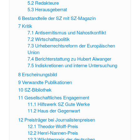
5.2
Redakteure
5.3
Herausgeberrat
6
Bestandteile der SZ mit SZ-Magazin
7
Kritik
7.1
Antisemitismus und Nahostkonflikt
7.2
Wirtschaftspolitik
7.3
Urheberrechtsreform der Europäischen
Union
7.4
Berichterstattung zu Hubert Aiwanger
7.5
Indiskretionen und interne Untersuchung
8
Erscheinungsbild
9
Verwandte Publikationen
10
SZ-Bibliothek
11
Gesellschaftliches Engagement
11.1
Hilfswerk SZ Gute Werke
11.2
Haus der Gegenwart
12
Preisträger bei Journalistenpreisen
12.1
Theodor-Wolff-Preis
12.2
Henri-Nannen-Preis
12.3
Wächterpreis der deutschen