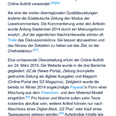
[
59
]
[
60
]
Online-Auftritt verwendet.
Als eine der ersten überregionalen
Qualitätszeitungen
änderte die Süddeutsche Zeitung den Modus der
Leserkommentare. Die Kommentierung unter den Artikeln
wurde Anfang September 2014 durch ein Meinungsforum
ersetzt. „Auf der eigentlichen Nachrichtenseite störten oft
Trolle
das Diskussionsklima. Sie besser abzuwehren und
das Niveau der Debatten zu heben sei das Ziel, so der
[
61
]
Chefredakteur.“
Eine umfassende Überarbeitung erfuhr der Online-Auftritt
am 24. März 2015. Die Website wurde in die drei Bereiche
gegliedert:
SZ.de
(News-Portal),
Zeitung
(komplette
gedruckte Zeitung als digitale Ausgabe) und
Magazin
(Online-Portal des SZ-Magazins). Zeitgleich wurde die
bereits im Winter 2014 angekündigte
Paywall
in Form einer
Mischung aus dem
Freemium
- und dem Metered-Modell
[
62
]
eingeführt.
Pro Nutzer und Woche sollen zehn Texte
kostenlos abrufbar sein, weitere Artikel können nur nach
Abschluss eines Digital-Abos „SZ Plus“ oder Kauf eines
[
63
]
Tagespasses gelesen werden.
Aufwändige Inhalte wie