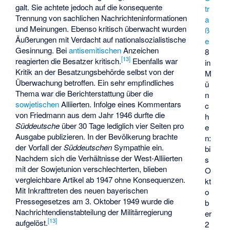
galt. Sie achtete jedoch auf die konsequente
tr
Trennung von sachlichen Nachrichteninformationen
a
und Meinungen. Ebenso kritisch überwacht wurden
ß
Äußerungen mit Verdacht auf nationalsozialistische
e
Gesinnung. Bei
antisemitischen
Anzeichen
8
[
13
]
reagierten die Besatzer kritisch.
Ebenfalls war
in
Kritik an der Besatzungsbehörde selbst von der
M
Überwachung betroffen. Ein sehr empfindliches
ü
Thema war die Berichterstattung über die
n
sowjetischen
Alliierten. Infolge eines Kommentars
c
von Friedmann aus dem Jahr 1946 durfte die
h
Süddeutsche
über 30 Tage lediglich vier Seiten pro
e
Ausgabe publizieren. In der Bevölkerung brachte
n:
der Vorfall der
Süddeutschen
Sympathie ein.
bi
Nachdem sich die Verhältnisse der West-Alliierten
s
mit der Sowjetunion verschlechterten, blieben
O
vergleichbare Artikel ab 1947 ohne Konsequenzen.
kt
Mit Inkrafttreten des neuen bayerischen
o
Pressegesetzes am 3. Oktober 1949 wurde die
b
Nachrichtendienstabteilung der Militärregierung
er
[
13
]
aufgelöst.
2