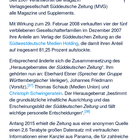
f
Verlagsgesellschaft Süddeutsche Zeitung (MVG)
alle Magazine und Supplements.
Mit Wirkung zum 29. Februar 2008 verkauften vier der fünf
verbliebenen Gesellschafterfamilien im Dezember 2007
ihre Anteile am Verlag der Süddeutschen Zeitung an die
Südwestdeutsche Medien Holding
, die damit ihren Anteil
auf insgesamt 81,25 Prozent aufstockte.
Entsprechend änderte sich die Zusammensetzung des
„Herausgeberrates der
Süddeutschen Zeitung
“. Ihm
gehörten nun an: Eberhard Ebner (Sprecher der
Gruppe
Württembergischer Verleger
), Johannes Friedmann
[
37
]
(Vorsitz),
Thomas Schaub (Medien Union) und
Christoph Schwingenstein
. Der Herausgeberrat „bestimmt
die grundsätzliche inhaltliche Ausrichtung und das
Erscheinungsbild der
Süddeutschen Zeitung
und fällt
[
38
]
wichtige personelle Entscheidungen“.
Anfang 2015 erhielt die Zeitung aus einer anonymen Quelle
einen 2,6 Terabyte großen Datensatz mit vertraulichen
Informationen einer Kanzlei aus Panama, die für zahlreiche