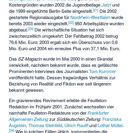
Kostengründen wurden 2002 die Jugendbeilage
Jetzt
und
[
21
]
die 1999 eingeführte Berlin-Seite eingestellt.
Die 2002
gestartete Regionalausgabe für
Nordrhein-Westfalen
wurde
[
22
]
bereits 2003 wieder eingestellt.
950 Arbeitsplätze wurden
[
23
]
abgebaut.
Die wirtschaftliche Situation hat sich
zwischenzeitlich umgekehrt: Der Fehlbetrag 2002 betrug
76,6 Mio. Euro; 2003 ergab sich ein Überschuss von 0,6
Mio. Euro und 2004 ein erneutes Plus von 37,1 Mio. Euro.
Das
SZ-Magazin
wurde im Mai 2000 in einen Skandal
verwickelt, nachdem bekannt wurde, dass es gefälschte
Prominenten-Interviews des Journalisten
Tom Kummer
veröffentlicht hatte. Dessen fragwürdiges Verhältnis zur
Beziehung von Realität und Fiktion war seit längerem
bekannt gewesen.
Ein gravierendes Revirement erlebte die Feuilleton-
Redaktion im Frühjahr 2001. Zunächst wechselten vier
namhafte Feuilleton-Redakteure von der
Frankfurter
Allgemeinen Zeitung
zur
Süddeutschen Zeitung
:
Franziska
Augstein
,
Thomas Steinfeld
,
Ulrich Raulff
und
Lothar Müller
.
[
24
]
Wie in solchen Fällen üblich, kommentierten die