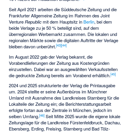
Seit April 2021 arbeiten die Süddeutsche Zeitung und die
Frankfurter Allgemeine Zeitung im Rahmen des Joint
Venture
Republic
mit dem Hauptsitz in
Berlin
, bei dem
beide Verlage zu je 50 % beteiligt sind, auf dem
überregionalen Werbemarkt zusammen. Die lokalen und
regionalen Märkte sowie die digitalen Auftritte der Verlage
[
43
]
[
44
]
bleiben davon unberührt.
Im August 2022 gab der Verlag bekannt, die
Vorabendlieferungen der Zeitung aus Kostengründen
einzustellen. Dabei war an ausgewählten Verkaufsstellen
[
45
]
die gedruckte Zeitung bereits am Vorabend erhältlich.
2024 und 2025 strukturierte der Verlag die Printausgabe
um. 2024 stellte er seine Außenbüros im Münchner
Umland mit Ausnahme des Landkreises Starnberg für die
Lokalteile der Zeitung ein; die Berichterstattungsarbeit
erfolgte fortan aus der Zentrale in München, jedoch im
[
46
]
selben Umfang.
Seit Mitte 2025 wurde die eigene lokale
Zeitungslage für die Landkreise Fürstenfeldbruck, Dachau,
Ebersberg, Erding, Freising, Starnberg und Bad Tölz-