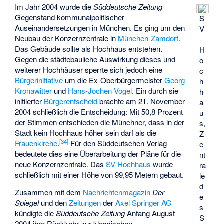
Im Jahr 2004 wurde die
Süddeutsche Zeitung
Gegenstand kommunalpolitischer
S
Auseinandersetzungen in München. Es ging um den
V
Neubau der Konzernzentrale in
München-Zamdorf
.
-
Das Gebäude sollte als Hochhaus entstehen.
H
Gegen die städtebauliche Auswirkung dieses und
o
weiterer Hochhäuser sperrte sich jedoch eine
c
Bürgerinitiative
um die Ex-Oberbürgermeister
Georg
h
Kronawitter
und
Hans-Jochen Vogel
. Ein durch sie
h
initiierter
Bürgerentscheid
brachte am 21. November
a
2004 schließlich die Entscheidung: Mit 50,8 Prozent
u
der Stimmen entschieden die Münchner, dass in der
s,
Stadt kein Hochhaus höher sein darf als die
Z
[
34
]
Frauenkirche
.
Für den Süddeutschen Verlag
e
bedeutete dies eine Überarbeitung der Pläne für die
nt
neue Konzernzentrale. Das
SV-Hochhaus
wurde
ra
schließlich mit einer Höhe von 99,95 Metern gebaut.
le
d
Zusammen mit dem
Nachrichtenmagazin
Der
e
Spiegel
und den
Zeitungen
der
Axel Springer AG
s
kündigte die
Süddeutsche Zeitung
Anfang August
S
2004 ihre Rückkehr zur klassischen