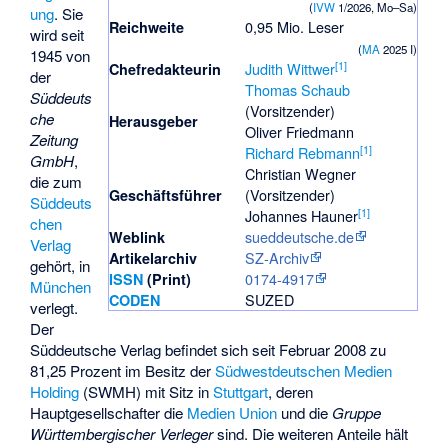
(
IVW
1/2026, Mo–Sa)
ung
. Sie
0,95 Mio. Leser
Reichweite
wird seit
(
MA
2025 I
)
1945 von
[
1
]
Judith Wittwer
Chefredakteurin
der
Thomas Schaub
Süddeuts
(Vorsitzender)
che
Herausgeber
Oliver Friedmann
Zeitung
[
1
]
Richard Rebmann
GmbH
,
Christian Wegner
die zum
(Vorsitzender)
Geschäftsführer
Süddeuts
[
1
]
Johannes Hauner
chen
sueddeutsche.de
Weblink
Verlag
SZ-Archiv
Artikelarchiv
gehört, in
0174-4917
ISSN
(Print)
München
SUZED
CODEN
verlegt.
Der
Süddeutsche Verlag befindet sich seit Februar 2008 zu
81,25 Prozent im Besitz der
Südwestdeutschen Medien
Holding
(SWMH) mit Sitz in
Stuttgart
, deren
Hauptgesellschafter die
Medien Union
und die
Gruppe
Württembergischer Verleger
sind. Die weiteren Anteile hält