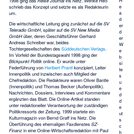
H
1998 ging das
Reise Journal
ins Netz. Wenke Heß
e
schrieb das Konzept und setzte es als Redakteurin
a
um.
d
Die wirtschaftliche Leitung ging zunächst auf die
SV
er
Teleradio GmbH
, später auf die
SV New Media
d
GmbH
über, deren Geschäftsführer
Gerhard
er
Andreas Schreiber
war, beides
W
Tochtergesellschaften des
Süddeutschen Verlags
.
e
Im Vorfeld der Bundestagswahl 1998 ging der
b
Blickpunkt Politik
online. Er wurde unter
si
Federführung von
Heribert Prantl
konzipiert, Leiter
te
Innenpolitik und inzwischen auch Mitglied der
s
Chefredaktion. Die Redakteure waren Oliver Bantle
u
(Innenpolitik) und Thomas Becker (Außenpolitik).
e
Nachrichten, Dossiers, Interviews und Kommentare
d
ergänzten das Blatt. Die Online-Artikel standen
d
unter redaktioneller Verantwortung der zuständigen
e
Politikressorts der Zeitung. 1999 startete ein
ut
Kulturmagazin von Bernd Graff ins Netz. Die
s
Überführung des ehemaligen Faxdienstes
SZ-
c
Finanz
in eine Online-Wirtschaftsredaktion mit Paul
h