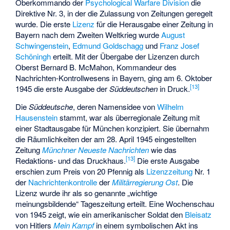
Oberkommando der
Psychological Warfare Division
die
Direktive Nr. 3, in der die Zulassung von Zeitungen geregelt
wurde. Die erste
Lizenz
für die Herausgabe einer Zeitung in
Bayern nach dem Zweiten Weltkrieg wurde
August
Schwingenstein
,
Edmund Goldschagg
und
Franz Josef
Schöningh
erteilt. Mit der Übergabe der Lizenzen durch
Oberst Bernard B. McMahon, Kommandeur des
Nachrichten-Kontrollwesens in Bayern, ging am 6. Oktober
[
13
]
1945 die erste Ausgabe der
Süddeutschen
in Druck.
Die
Süddeutsche
, deren Namensidee von
Wilhelm
Hausenstein
stammt, war als überregionale Zeitung mit
einer Stadtausgabe für München konzipiert. Sie übernahm
die Räumlichkeiten der am 28. April 1945 eingestellten
Zeitung
Münchner Neueste Nachrichten
wie das
[
13
]
Redaktions- und das Druckhaus.
Die erste Ausgabe
erschien zum Preis von 20 Pfennig als
Lizenzzeitung
Nr. 1
der
Nachrichtenkontrolle
der
Militärregierung Ost
. Die
Lizenz wurde ihr als so genannte „wichtige
meinungsbildende“ Tageszeitung erteilt. Eine Wochenschau
von 1945 zeigt, wie ein amerikanischer Soldat den
Bleisatz
von Hitlers
Mein Kampf
in einem symbolischen Akt ins