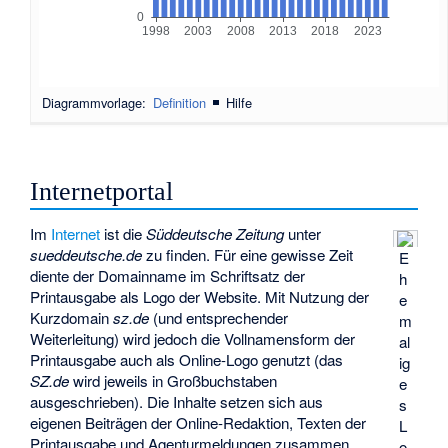
0
1998
2003
2008
2013
2018
2023
Diagrammvorlage:
Definition
|
Hilfe
Internetportal
Im
Internet
ist die
Süddeutsche Zeitung
unter
sueddeutsche.de
zu finden. Für eine gewisse Zeit
E
diente der Domainname im Schriftsatz der
h
Printausgabe als Logo der Website. Mit Nutzung der
e
Kurzdomain
sz.de
(und entsprechender
m
Weiterleitung) wird jedoch die Vollnamensform der
al
Printausgabe auch als Online-Logo genutzt (das
ig
SZ.de
wird jeweils in Großbuchstaben
e
ausgeschrieben). Die Inhalte setzen sich aus
s
eigenen Beiträgen der Online-Redaktion, Texten der
L
Printausgabe und Agenturmeldungen zusammen.
o