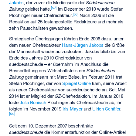
Jakobs
, der zuvor die Medienseite der
Süddeutschen
[
52
]
Zeitung
geleitet hatte.
Im Dezember 2010 wurde
Stefan
[
53
]
Plöchinger
neuer Chefredakteur.
Nach 2006 ist die
Redaktion auf 25 festangestellte Redakteure und mehr als
zehn
Pauschalisten
gewachsen.
Strategische Überlegungen führten Ende 2006 dazu, unter
dem neuen Chefredakteur
Hans-Jürgen Jakobs
die Größe
der Mannschaft wieder aufzustocken. Jakobs blieb bis zum
Ende des Jahres 2010 Chefredakteur von
sueddeutsche.de – er übernahm im Anschluss die
Ressortleitung des Wirtschaftsteils der
Süddeutschen
Zeitung
gemeinsam mit Marc Beise. Im Februar 2011 trat
Stefan Plöchinger, der von
Spiegel Online
kam, seine Arbeit
als neuer Chefredakteur von sueddeutsche.de an. Seit Mai
2014 ist er Mitglied der
SZ
-Chefredaktion. Im Januar 2018
löste
Julia Bönisch
Plöchinger als Chefredakteurin ab, ihr
folgten im November 2019
Iris Mayer
und
Ulrich Schäfer
.
[
54
]
Seit dem 10. Dezember 2007 beschränkte
sueddeutsche.de
die Kommentarfunktion der Online-Artikel