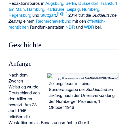
Redaktionsbüros in
Augsburg
,
Berlin
,
Düsseldorf
,
Frankfurt
am Main
,
Hamburg
,
Karlsruhe
,
Leipzig
,
Nürnberg
,
[
11
]
[
12
]
Regensburg
und
Stuttgart
.
2014 trat die
Süddeutsche
Zeitung
einem
Rechercheverbund
mit den
öffentlich-
rechtlichen
Rundfunkanstalten
NDR
und
WDR
bei.
Geschichte
Anfänge
Nach dem
(c) Bundesarchiv, Bild 146-1990-032-29A / Autor/-in unbekannt
/ CC-BY-SA 3.0
Zweiten
Zeitungsleser mit einer
Weltkrieg wurde
Sonderausgabe der
Süddeutschen
Deutschland von
Zeitung
nach der Urteilsverkündung
den Alliierten
der Nürnberger Prozesse, 1.
besetzt. Am 28.
Oktober 1946
Juni 1945
erließen die
Westalliierten als Besatzungsmächte über ihr