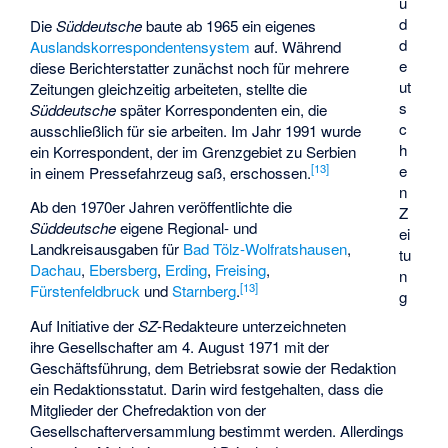
ü
d
Die
Süddeutsche
baute ab 1965 ein eigenes
d
Auslandskorrespondentensystem
auf. Während
e
diese Berichterstatter zunächst noch für mehrere
ut
Zeitungen gleichzeitig arbeiteten, stellte die
s
Süddeutsche
später Korrespondenten ein, die
c
ausschließlich für sie arbeiten. Im Jahr 1991 wurde
h
ein Korrespondent, der im Grenzgebiet zu Serbien
[
13
]
e
in einem Pressefahrzeug saß, erschossen.
n
Ab den 1970er Jahren veröffentlichte die
Z
Süddeutsche
eigene Regional- und
ei
Landkreisausgaben für
Bad Tölz-Wolfratshausen
,
tu
Dachau
,
Ebersberg
,
Erding
,
Freising
,
n
[
13
]
Fürstenfeldbruck
und
Starnberg
.
g
Auf Initiative der
SZ
-Redakteure unterzeichneten
ihre Gesellschafter am 4. August 1971 mit der
Geschäftsführung, dem Betriebsrat sowie der Redaktion
ein
Redaktionsstatut
. Darin wird festgehalten, dass die
Mitglieder der Chefredaktion von der
Gesellschafterversammlung bestimmt werden. Allerdings