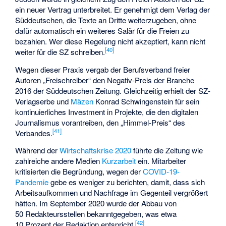
ein neuer Vertrag unterbreitet. Er genehmigt dem Verlag der
Süddeutschen, die Texte an Dritte weiterzugeben, ohne
dafür automatisch ein weiteres Salär für die Freien zu
bezahlen. Wer diese Regelung nicht akzeptiert, kann nicht
[
40
]
weiter für die SZ schreiben.
Wegen dieser Praxis vergab der Berufsverband freier
Autoren „Freischreiber“ den Negativ-Preis der Branche
2016 der Süddeutschen Zeitung. Gleichzeitig erhielt der SZ-
Verlagserbe und
Mäzen
Konrad Schwingenstein für sein
kontinuierliches Investment in Projekte, die den digitalen
Journalismus vorantreiben, den „Himmel-Preis“ des
[
41
]
Verbandes.
Während der
Wirtschaftskrise 2020
führte die Zeitung wie
zahlreiche andere Medien
Kurzarbeit
ein. Mitarbeiter
kritisierten die Begründung, wegen der
COVID-19-
Pandemie
gebe es weniger zu berichten, damit, dass sich
Arbeitsaufkommen und Nachfrage im Gegenteil vergrößert
hätten. Im September 2020 wurde der Abbau von
50 Redakteursstellen bekanntgegeben, was etwa
[
42
]
10 Prozent der Redaktion entspricht.