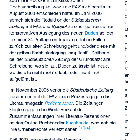
ü
Rechtschreibung an, wozu die FAZ sich bereits im
d
August 2000 entschieden hatte. Im Jahr 2006
d
sprach sich die Redaktion der
Süddeutschen
e
Zeitung
mit FAZ und
Spiegel
zu einer gemeinsamen
ut
konservativen Auslegung des neuen
Duden
ab, der
s
in seiner 24. Auflage erstmals in etlichen Fällen
c
zurück zur alten Schreibung geht und/oder diese mit
h
der gelben Farbhinterlegung „empfiehlt“. Seither gilt
e
bei der
Süddeutschen Zeitung
der Grundsatz: alte
n
Schreibung, wo sie laut Duden zulässig ist; neue,
V
wo die alte nicht mehr erlaubt oder nicht mehr
er
aufgeführt ist.
la
g
Im November 2006 verlor die
Süddeutsche Zeitung
s
zusammen mit der FAZ einen Prozess gegen das
in
Literaturmagazin
Perlentaucher
. Die Zeitungen
Z
klagten gegen den Weiterverkauf der
a
Zusammenfassungen ihrer Literatur-Rezensionen
m
an den Online-Buchhändler
buecher.de
, wodurch sie
d
[
35
]
[
36
]
ihre Urheberrechte verletzt sahen.
or
Seit 2007 verantwortet die Magazin