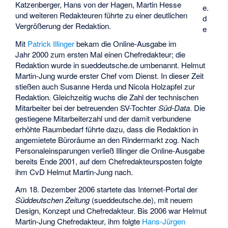
Katzenberger, Hans von der Hagen, Martin Hesse
e.
und weiteren Redakteuren führte zu einer deutlichen
d
Vergrößerung der Redaktion.
e
Mit
Patrick Illinger
bekam die Online-Ausgabe im
Jahr 2000 zum ersten Mal einen Chefredakteur; die
Redaktion wurde in sueddeutsche.de umbenannt. Helmut
Martin-Jung wurde erster Chef vom Dienst. In dieser Zeit
stießen auch Susanne Herda und Nicola Holzapfel zur
Redaktion. Gleichzeitig wuchs die Zahl der technischen
Mitarbeiter bei der betreuenden SV-Tochter
Süd-Data
. Die
gestiegene Mitarbeiterzahl und der damit verbundene
erhöhte Raumbedarf führte dazu, dass die Redaktion in
angemietete Büroräume an den Rindermarkt zog. Nach
Personaleinsparungen verließ Illinger die Online-Ausgabe
bereits Ende 2001, auf dem Chefredakteursposten folgte
ihm CvD Helmut Martin-Jung nach.
Am 18. Dezember 2006 startete das Internet-Portal der
Süddeutschen Zeitung
(sueddeutsche.de), mit neuem
Design, Konzept und Chefredakteur. Bis 2006 war Helmut
Martin-Jung Chefredakteur, ihm folgte
Hans-Jürgen