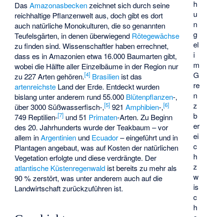
h
Das
Amazonasbecken
zeichnet sich durch seine
u
reichhaltige Pflanzenwelt aus, doch gibt es dort
n
auch natürliche Monokulturen, die so genannten
g
Teufelsgärten
, in denen überwiegend
Rötegewächse
el
zu finden sind. Wissenschaftler haben errechnet,
i
dass es in Amazonien etwa 16.000 Baumarten gibt,
m
wobei die Hälfte aller Einzelbäume in der Region nur
G
[
4
]
zu 227 Arten gehören.
Brasilien
ist das
re
artenreichste
Land der Erde. Entdeckt wurden
n
bislang unter anderem rund 55.000
Blütenpflanzen
-,
z
[
5
]
[
6
]
über 3000 Süßwasserfisch-,
921
Amphibien
-,
b
[
7
]
749 Reptilien-
und 51
Primaten
-Arten. Zu Beginn
er
des 20. Jahrhunderts wurde der Teakbaum – vor
ei
allem in
Argentinien
und
Ecuador
– eingeführt und in
c
Plantagen angebaut, was auf Kosten der natürlichen
h
Vegetation erfolgte und diese verdrängte. Der
z
atlantische Küstenregenwald
ist bereits zu mehr als
w
90 % zerstört, was unter anderem auch auf die
is
Landwirtschaft zurückzuführen ist.
c
h