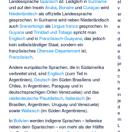
Landessprache
Spanisch
ist. Lediglich in
Suriname
st
und auf den Inseln
Aruba
,
Bonaire
und
Curaçao
wird
v
Niederländisch
als offizielle Landessprache
er
gesprochen. In Suriname wird neben Niederländisch
w
auch
Sranantongo
als
Lingua franca
gesprochen. In
e
Guyana
und
Trinidad und Tobago
spricht man
n
Englisch
und in
Französisch-Guayana
, das jedoch
d
kein selbstständiger Staat, sondern ein
et
französisches
Übersee-Département
ist,
e
Französisch
.
S
pr
Andere europäische Sprachen, die in Südamerika
a
verbreitet sind, sind
Englisch
(zum Teil in
c
Argentinien),
Deutsch
(im Süden Brasiliens und
h
Chiles, in Argentinien, Paraguay und in
e
deutschsprachigen Orten Venezuelas) und das
in
niederdeutsche
Plautdietsch
,
Italienisch
(in
je
Brasilien, Argentinien, Uruguay und Venezuela)
d
sowie
Walisisch
(im Süden Argentiniens).
e
m
In
Bolivien
werden indigene Sprachen – teilweise
L
neben dem Spanischen – von mehr als der Hälfte
a