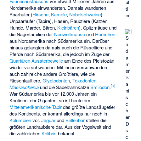
Faunenaustauschs
vor etwa 3 Millionen Jahren aus
ul
Nordamerika einwanderten. Damals wanderten
ti
Paarhufer (
Hirsche
,
Kamele
,
Nabelschweine
),
er
Unpaarhufer (Tapire), Hasen, Raubtiere (Katzen,
Hunde, Marder, Bären,
Kleinbären
), Spitzmäuse und
die Nagerfamilien der
Neuweltmäuse
und
Hörnchen
S
aus Nordamerika nach Südamerika ein. Darüber
ü
hinaus gelangten damals auch die Rüsseltiere und
d
Pferde nach Südamerika, die jedoch im Zuge der
a
Quartären Aussterbewelle
am Ende des Pleistozän
m
wieder verschwanden. Mit ihnen verschwanden
er
auch zahlreiche andere Großtiere, wie die
ik
Riesenfaultiere,
Glyptodonten
,
Toxodonten
,
a
[
3
]
Macrauchenia
und die Säbelzahnkatze
Smilodon
.
ni
War Südamerika bis vor 12.000 Jahren ein
s
Kontinent der Giganten, so ist heute der
c
Mittelamerikanische Tapir
das größte Landsäugetier
h
des Kontinents, er kommt allerdings nur noch in
er
Kolumbien
vor.
Jaguar
und
Brillenbär
stellen die
D
größten Landraubtiere dar. Aus der Vogelwelt sind
s
die zahlreichen
Kolibris
bekannt.
c