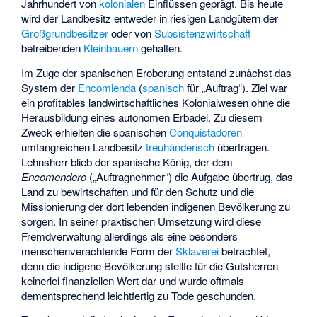
Jahrhundert von
kolonialen
Einflüssen geprägt. Bis heute
wird der Landbesitz entweder in riesigen Landgütern der
Großgrundbesitzer
oder von
Subsistenzwirtschaft
betreibenden
Kleinbauern
gehalten.
Im Zuge der spanischen Eroberung entstand zunächst das
System der
Encomienda
(
spanisch
für „Auftrag“). Ziel war
ein profitables landwirtschaftliches Kolonialwesen ohne die
Herausbildung eines autonomen Erbadel. Zu diesem
Zweck erhielten die spanischen
Conquistadoren
umfangreichen Landbesitz
treuhänderisch
übertragen.
Lehnsherr blieb der spanische König, der dem
Encomendero
(„Auftragnehmer“) die Aufgabe übertrug, das
Land zu bewirtschaften und für den Schutz und die
Missionierung der dort lebenden indigenen Bevölkerung zu
sorgen. In seiner praktischen Umsetzung wird diese
Fremdverwaltung allerdings als eine besonders
menschenverachtende Form der
Sklaverei
betrachtet,
denn die indigene Bevölkerung stellte für die Gutsherren
keinerlei finanziellen Wert dar und wurde oftmals
dementsprechend leichtfertig zu Tode geschunden.