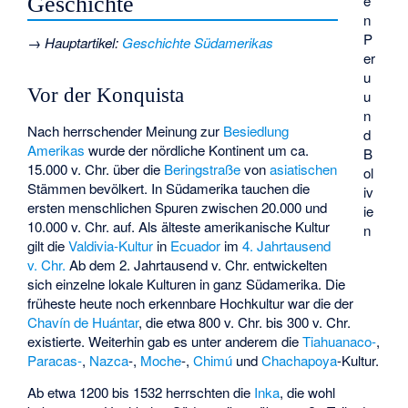
e
Geschichte
n
P
→
Hauptartikel
:
Geschichte Südamerikas
er
u
Vor der Konquista
u
n
Nach herrschender Meinung zur
Besiedlung
d
Amerikas
wurde der nördliche Kontinent um ca.
B
15.000 v. Chr. über die
Beringstraße
von
asiatischen
ol
Stämmen bevölkert. In Südamerika tauchen die
iv
ersten menschlichen Spuren zwischen 20.000 und
ie
10.000 v. Chr. auf. Als älteste amerikanische Kultur
n
gilt die
Valdivia-Kultur
in
Ecuador
im
4. Jahrtausend
v. Chr.
Ab dem 2. Jahrtausend v. Chr. entwickelten
sich einzelne lokale Kulturen in ganz Südamerika. Die
früheste heute noch erkennbare Hochkultur war die der
Chavín de Huántar
, die etwa 800 v. Chr. bis 300 v. Chr.
existierte. Weiterhin gab es unter anderem die
Tiahuanaco-
,
Paracas-
,
Nazca
-,
Moche
-,
Chimú
und
Chachapoya
-Kultur.
Ab etwa 1200 bis 1532 herrschten die
Inka
, die wohl