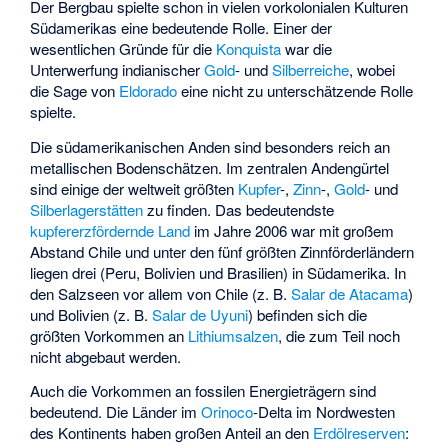
Der Bergbau spielte schon in vielen vorkolonialen Kulturen
Südamerikas eine bedeutende Rolle. Einer der
wesentlichen Gründe für die
Konquista
war die
Unterwerfung indianischer
Gold
- und
Silberreiche
, wobei
die Sage von
Eldorado
eine nicht zu unterschätzende Rolle
spielte.
Die südamerikanischen Anden sind besonders reich an
metallischen Bodenschätzen. Im zentralen Andengürtel
sind einige der weltweit größten
Kupfer
-,
Zinn
-,
Gold
- und
Silberlagerstätten
zu finden. Das bedeutendste
kupfererzfördernde Land
im Jahre 2006 war mit großem
Abstand Chile und unter den fünf
größten Zinnförderländern
liegen drei (Peru, Bolivien und Brasilien) in Südamerika. In
den Salzseen vor allem von Chile (z. B.
Salar de Atacama
)
und Bolivien (z. B.
Salar de Uyuni
) befinden sich die
größten Vorkommen an
Lithiumsalzen
, die zum Teil noch
nicht abgebaut werden.
Auch die Vorkommen an fossilen Energieträgern sind
bedeutend. Die Länder im
Orinoco
-Delta im Nordwesten
des Kontinents haben großen Anteil an den
Erdölreserven
: