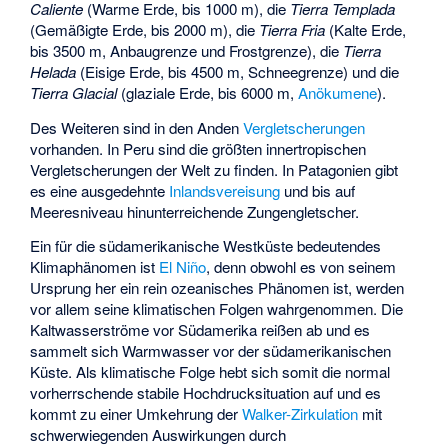
Caliente
(Warme Erde, bis 1000 m), die
Tierra Templada
(Gemäßigte Erde, bis 2000 m), die
Tierra Fria
(Kalte Erde,
bis 3500 m,
Anbaugrenze
und Frostgrenze), die
Tierra
Helada
(Eisige Erde, bis 4500 m, Schneegrenze) und die
Tierra Glacial
(glaziale Erde, bis 6000 m,
Anökumene
).
Des Weiteren sind in den Anden
Vergletscherungen
vorhanden. In Peru sind die größten innertropischen
Vergletscherungen der Welt zu finden. In Patagonien gibt
es eine ausgedehnte
Inlandsvereisung
und bis auf
Meeresniveau hinunterreichende Zungengletscher.
Ein für die südamerikanische Westküste bedeutendes
Klimaphänomen ist
El Niño
, denn obwohl es von seinem
Ursprung her ein rein ozeanisches Phänomen ist, werden
vor allem seine klimatischen Folgen wahrgenommen. Die
Kaltwasserströme vor Südamerika reißen ab und es
sammelt sich Warmwasser vor der südamerikanischen
Küste. Als klimatische Folge hebt sich somit die normal
vorherrschende stabile Hochdrucksituation auf und es
kommt zu einer Umkehrung der
Walker-Zirkulation
mit
schwerwiegenden Auswirkungen durch