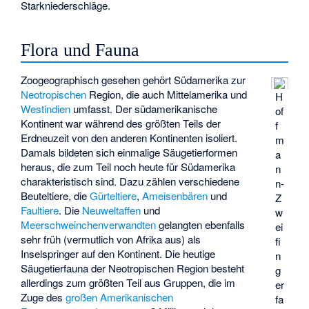
Starkniederschläge.
Flora und Fauna
Zoogeographisch gesehen gehört Südamerika zur
Neotropischen
Region, die auch Mittelamerika und
H
Westindien
umfasst. Der südamerikanische
of
Kontinent war während des größten Teils der
f
Erdneuzeit von den anderen Kontinenten isoliert.
m
Damals bildeten sich einmalige Säugetierformen
a
heraus, die zum Teil noch heute für Südamerika
n
charakteristisch sind. Dazu zählen verschiedene
n-
Beuteltiere, die
Gürteltiere
,
Ameisenbären
und
Z
Faultiere
. Die
Neuweltaffen
und
w
Meerschweinchenverwandten
gelangten ebenfalls
ei
sehr früh (vermutlich von Afrika aus) als
fi
Inselspringer auf den Kontinent. Die heutige
n
Säugetierfauna der Neotropischen Region besteht
g
allerdings zum größten Teil aus Gruppen, die im
er
Zuge des
großen Amerikanischen
fa