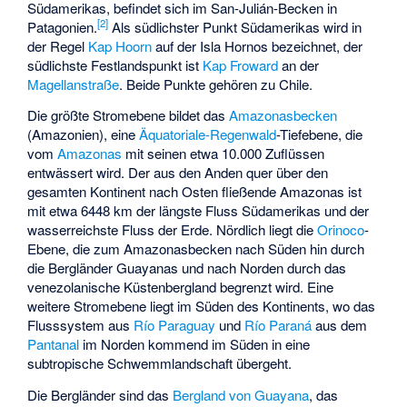
Südamerikas, befindet sich im
San-Julián-Becken
in
[
2
]
Patagonien.
Als südlichster Punkt Südamerikas wird in
der Regel
Kap Hoorn
auf der
Isla Hornos
bezeichnet, der
südlichste Festlandspunkt ist
Kap Froward
an der
Magellanstraße
. Beide Punkte gehören zu Chile.
Die größte Stromebene bildet das
Amazonasbecken
(Amazonien), eine
Äquatoriale-Regenwald
-Tiefebene, die
vom
Amazonas
mit seinen etwa 10.000 Zuflüssen
entwässert wird. Der aus den Anden quer über den
gesamten Kontinent nach Osten fließende Amazonas ist
mit etwa 6448 km der längste Fluss Südamerikas und der
wasserreichste Fluss der Erde. Nördlich liegt die
Orinoco
-
Ebene, die zum Amazonasbecken nach Süden hin durch
die Bergländer Guayanas und nach Norden durch das
venezolanische Küstenbergland begrenzt wird. Eine
weitere Stromebene liegt im Süden des Kontinents, wo das
Flusssystem aus
Río Paraguay
und
Río Paraná
aus dem
Pantanal
im Norden kommend im Süden in eine
subtropische Schwemmlandschaft übergeht.
Die Bergländer sind das
Bergland von Guayana
, das