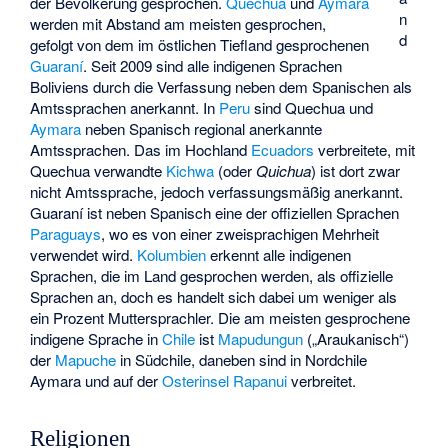
der Bevölkerung gesprochen.
Quechua
und
Aymara
n
werden mit Abstand am meisten gesprochen,
d
gefolgt von dem im östlichen Tiefland gesprochenen
Guaraní
. Seit 2009 sind alle indigenen Sprachen
Boliviens durch die Verfassung neben dem Spanischen als
Amtssprachen anerkannt. In
Peru
sind Quechua und
Aymara
neben Spanisch regional anerkannte
Amtssprachen. Das im Hochland
Ecuadors
verbreitete, mit
Quechua verwandte
Kichwa
(oder
Quichua
) ist dort zwar
nicht Amtssprache, jedoch verfassungsmäßig anerkannt.
Guaraní ist neben Spanisch eine der offiziellen Sprachen
Paraguays
, wo es von einer zweisprachigen Mehrheit
verwendet wird.
Kolumbien
erkennt alle indigenen
Sprachen, die im Land gesprochen werden, als offizielle
Sprachen an, doch es handelt sich dabei um weniger als
ein Prozent Muttersprachler. Die am meisten gesprochene
indigene Sprache in
Chile
ist
Mapudungun
(„Araukanisch“)
der
Mapuche
in Südchile, daneben sind in Nordchile
Aymara und auf der
Osterinsel
Rapanui
verbreitet.
Religionen