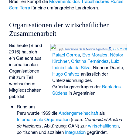
Brasilien kämpft die
Movimento dos Trabalhadores Rurais
Sem Terra
für eine umfangreiche Landreform.
Organisationen der wirtschaftlichen
Zusammenarbeit
Bis heute (Stand
(c)
Presidencia de la Nación Argentina
,
CC BY 2.0
2016) hat sich
Rafael Correa
,
Evo Morales
,
Néstor
ein Geflecht aus
Kirchner
,
Cristina Fernández
,
Luiz
internationalen
Inácio Lula da Silva
,
Nicanor Duarte
,
Organisationen
Hugo Chávez
anlässlich der
mit zum Teil
Unterzeichnung des
wechselnden
Gründungsvertrages der
Bank des
Mitgliedschaften
Südens
in Argentinien
gebildet:
Rund um
Peru wurde 1969 die
Andengemeinschaft
als
Internationale Organisation
(span.
Comunidad Andina
de Naciones
, Abkürzung: CAN) zur
wirtschaftlichen
,
politischen und sozialen
Integration
gegründet.