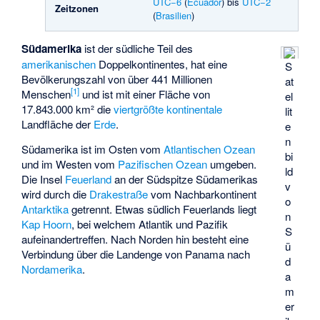
UTC−6
(
Ecuador
) bis
UTC−2
Zeitzonen
(
Brasilien
)
Südamerika
ist der südliche Teil des
amerikanischen
Doppelkontinentes, hat eine
S
Bevölkerungszahl von über 441 Millionen
at
[
1
]
Menschen
und ist mit einer Fläche von
el
17.843.000 km² die
viertgrößte kontinentale
lit
Landfläche der
Erde
.
e
n
Südamerika ist im Osten vom
Atlantischen Ozean
bi
und im Westen vom
Pazifischen Ozean
umgeben.
ld
Die Insel
Feuerland
an der Südspitze Südamerikas
v
wird durch die
Drakestraße
vom Nachbarkontinent
o
Antarktika
getrennt. Etwas südlich Feuerlands liegt
n
Kap Hoorn
, bei welchem Atlantik und Pazifik
S
aufeinandertreffen. Nach Norden hin besteht eine
ü
Verbindung über die
Landenge von Panama
nach
d
Nordamerika
.
a
m
er