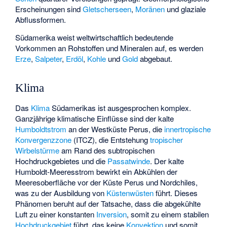
Erscheinungen sind
Gletscherseen
,
Moränen
und glaziale
Abflussformen.
Südamerika weist weltwirtschaftlich bedeutende
Vorkommen an Rohstoffen und Mineralen auf, es werden
Erze
,
Salpeter
,
Erdöl
,
Kohle
und
Gold
abgebaut.
Klima
Das
Klima
Südamerikas ist ausgesprochen komplex.
Ganzjährige klimatische Einflüsse sind der kalte
Humboldtstrom
an der Westküste Perus, die
innertropische
Konvergenzzone
(ITCZ), die Entstehung
tropischer
Wirbelstürme
am Rand des subtropischen
Hochdruckgebietes und die
Passatwinde
. Der kalte
Humboldt-Meeresstrom bewirkt ein Abkühlen der
Meeresoberfläche vor der Küste Perus und Nordchiles,
was zu der Ausbildung von
Küstenwüsten
führt. Dieses
Phänomen beruht auf der Tatsache, dass die abgekühlte
Luft zu einer konstanten
Inversion
, somit zu einem stabilen
Hochdruckgebiet
führt, das keine
Konvektion
und somit