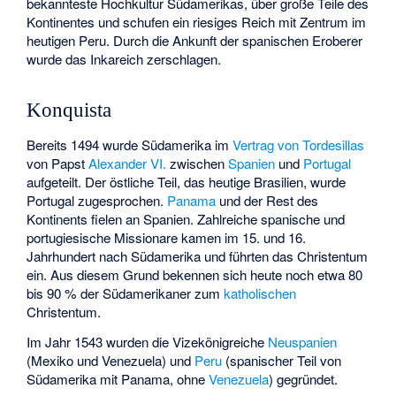
bekannteste Hochkultur Südamerikas, über große Teile des
Kontinentes und schufen ein riesiges Reich mit Zentrum im
heutigen Peru. Durch die Ankunft der spanischen Eroberer
wurde das Inkareich zerschlagen.
Konquista
Bereits 1494 wurde Südamerika im
Vertrag von Tordesillas
von Papst
Alexander VI.
zwischen
Spanien
und
Portugal
aufgeteilt. Der östliche Teil, das heutige Brasilien, wurde
Portugal zugesprochen.
Panama
und der Rest des
Kontinents fielen an Spanien. Zahlreiche spanische und
portugiesische Missionare kamen im 15. und 16.
Jahrhundert nach Südamerika und führten das Christentum
ein. Aus diesem Grund bekennen sich heute noch etwa 80
bis 90 % der Südamerikaner zum
katholischen
Christentum.
Im Jahr 1543 wurden die Vizekönigreiche
Neuspanien
(Mexiko und Venezuela) und
Peru
(spanischer Teil von
Südamerika mit Panama, ohne
Venezuela
) gegründet.