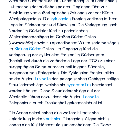
Westrand Südamerikas im Zusammenspiel mit den kalten
Luftmassen der südlichen polaren Regionen führt zur
Ausbildung von außertropischen
Zyklonen
vor der Küste
Westpatagoniens. Die
zyklonalen
Fronten variieren in ihrer
Lage im Südsommer und Südwinter. Die Verlagerung nach
Norden im Südwinter führt zu periodischen
Winterniederschlägen im
Großen Süden
Chiles
(
Urwaldchile
) sowie zu sporadischen Winterniederschlägen
im
Kleinen Süden
Chiles. Im Gegenzug führt die
Verlagerung der zyklonalen Fronten im Südsommer
(beeinflusst durch die veränderte Lage der ITCZ) zu einer
ausgeprägten Sommertrockenheit in ganz Südchile,
ausgenommen Patagonien. Die Zyklonalen Fronten bilden
an der Anden-
Luvseite
des patagonischen Gebirges heftige
Stauniederschläge, welche als
hypermaritim
bezeichnet
werden können. Diese Stauniederschläge auf der
Westseite führen dazu, dass die Anden-
Leeseite
Patagoniens durch Trockenheit gekennzeichnet ist.
Die Anden selbst haben eine weitere klimatische
Unterteilung in der
vertikalen
Dimension. Allgemeinhin
lassen sich fünf Höhenstufen unterscheiden: Die
Tierra