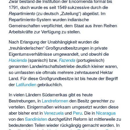
Zwar bestand die Institution der Encomienda formal bis
1791, doch wurde es seit 1549 sukzessive durch die
Repartimiento
(zu deutsch „Zuteilung“) abgelöst. Im
Repartimiento-System wurden indianische
Gemeinschaften verpflichtet, dem Staat aus ihren Reihen
Arbeitskräfte zur Verfügung zu stellen.
Nach Erlangung der Unabhängigkeit wurden die
„treuhänderischen“ Großgrundbesitzungen in private
Eigentumsverhältnisse umgewandelt, und obwohl die
Hacienda
(spanisch) bzw.
Fazenda
(portugiesisch)
genannten Landwirtschaftsbetriebe deutlich kleiner waren,
so umfassten sie oftmals mehrere zehntausend Hektar
Land. Für diese Großgrundbesitze ist bis heute der Begriff
der
Latifundien
gebräuchlich.
In vielen Ländern Südamerikas gibt es heute
Bestrebungen, in
Landreformen
den Besitz gerechter zu
verteilen. Einigermaßen wirksam umgesetzt wurden diese
aber bisher erst in
Venezuela
und
Peru
. Die in
Nicaragua
von den
Sandinisten
durchgeführt Reform ist mittlerweile zu
bedeutenden Teilen wieder rückgängig gemacht worden. In