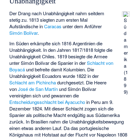
Unabhängigkeit
Der Drang nach Unabhängigkeit nahm seitdem
stetig zu. 1813 siegten zum ersten Mal
S
Aufständische in
Caracas
unter dem Anführer
ü
Simón Bolívar
.
d
a
Im Süden erkämpfte sich 1816 Argentinien die
m
Unabhängigkeit. In den Jahren 1817/1818 folgte die
er
Unabhängigkeit Chiles. 1819 besiegte die Armee
ik
unter Simón Bolívar die Spanier in der
Schlacht von
a
Boyacá
und befreite damit Kolumbien. Die
(1
Unabhängigkeit Ecuadors wurde 1822 in der
8
Schlacht am Pichincha
durchgesetzt. Die Heere
9
von
José de San Martín
und Simón Bolívar
9)
vereinigten sich und gewannen die
Entscheidungsschlacht bei Ayacucho
in Peru am 9.
Dezember 1824. Mit dieser Schlacht zogen sich die
Spanier als politische Macht endgültig aus Südamerika
zurück. In Brasilien nahm die Unabhängigkeitsbewegung
einen etwas anderen Lauf. Da das portugiesische
Königshaus mit Hofstaat auf der Flucht vor Napoleon 1808