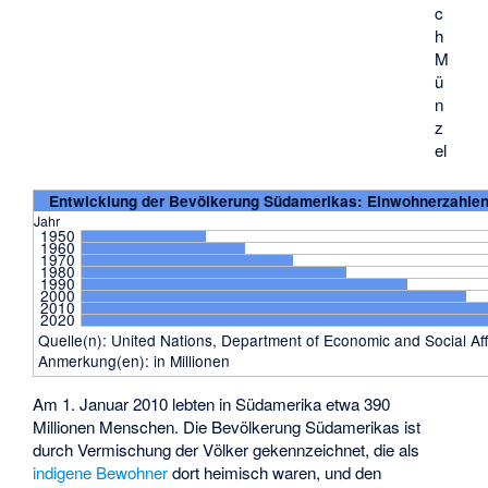
c
h
M
ü
n
z
el
Entwicklung der Bevölkerung Südamerikas: Einwohnerzahlen
Jahr
1950
1960
1970
1980
1990
2000
2010
2020
Quelle(n): United Nations, Department of Economic and Social Aff
Anmerkung(en): in Millionen
Am 1. Januar 2010 lebten in Südamerika etwa 390
Millionen Menschen. Die Bevölkerung Südamerikas ist
durch Vermischung der Völker gekennzeichnet, die als
indigene Bewohner
dort heimisch waren, und den