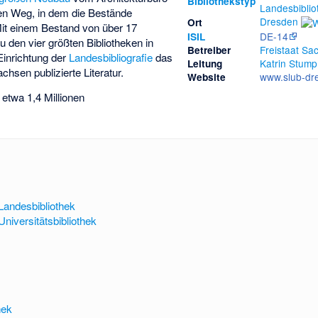
Bibliothekstyp
Landesbiblio
n Weg, in dem die Bestände
Dresden
Ort
t einem Bestand von über 17
DE-14
ISIL
u den vier größten Bibliotheken in
Freistaat Sa
Betreiber
Einrichtung der
Landesbibliografie
das
Katrin Stump
Leitung
achsen publizierte Literatur.
www.slub-dr
Website
etwa 1,4 Millionen
Landesbibliothek
niversitätsbibliothek
hek