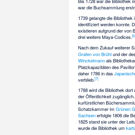
Bis 1728 war die Bibliothek 
war die Buchsammlung erstma
1739 gelangte die Bibliothek
identifiziert werden konnte.
existieren aufgrund der von 
[
6
drei weitere Maya-Codices.
Nach dem Zukauf weiterer
Grafen von Brühl
und der de
Winckelmann
als Bibliotheka
Platzkapazitäten des Pavillo
daher 1786 in das
Japanisch
[
7
]
verblieb.
1788 wird die Bibliothek do
der Öffentlichkeit zugänglich.
kurfürstlichen Büchersammlu
Schatzkammer im
Grünen G
Sachsen
erfolgte 1806 die 
1825 stand sie unter der Lei
wurde die Bibliothek um
kart