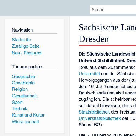
Sächsische Land
Navigation
Dresden
Startseite
Zufällige Seite
Neu / Featured
Die
Sächsische Landesbibli
Universitätsbibliothek Dre
Themenportale
1996 aus dem Zusammenschl
Universität
und der Sächsisc
Geographie
Hervorgegangen aus der (ku
Geschichte
dem 16. Jahrhundert ist sie e
Religion
Deutschlands und als Landesb
Gesellschaft
zugänglich. Die scheinbar r
Sport
soll darauf hinweisen, dass 
Technik
Staatsbibliothek
des Freistaa
Kunst und Kultur
Universitätsbibliothek
der TU 
Wissenschaft
SächsLBG).
Die SLUB bezog 2002 einen