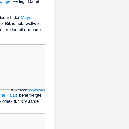
winger
verlegt. Damit
dschrift der
Maya
r Bibliothek, weltweit
ften derzeit nur noch
(c) X-Weinzar,
CC BY-SA 2.5
he Palais
beherbergte
liothek für 159 Jahre