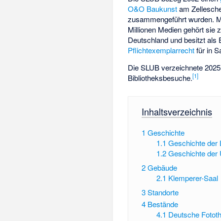
O&O Baukunst
am Zellesche
zusammengeführt wurden. Mi
Millionen Medien gehört sie z
Deutschland und besitzt als 
Pflichtexemplarrecht
für in S
Die SLUB verzeichnete 2025 
[
1
]
Bibliotheksbesuche.
Inhaltsverzeichnis
1
Geschichte
1.1
Geschichte der 
1.2
Geschichte der U
2
Gebäude
2.1
Klemperer-Saal
3
Standorte
4
Bestände
4.1
Deutsche Fotot