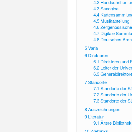
4.2
Handschriften u
4.3
Saxonica
4.4
Kartensammlun
4.5
Musikabteilung
4.6
Zeitgenössische
4.7
Digitale Samml
4.8
Deutsches Archi
5
Varia
6
Direktoren
6.1
Direktoren und 
6.2
Leiter der Unive
6.3
Generaldirektor
7
Standorte
7.1
Standorte der S
7.2
Standorte der Un
7.3
Standorte der 
8
Auszeichnungen
9
Literatur
9.1
Ältere Bibliothe
10
Weblinks