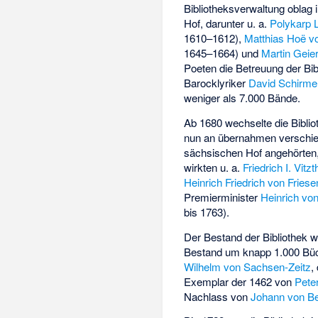
Bibliotheksverwaltung oblag
Hof, darunter u. a.
Polykarp L
1610–1612),
Matthias Hoë 
1645–1664) und
Martin Geie
Poeten die Betreuung der Bibl
Barocklyriker
David Schirme
weniger als 7.000 Bände.
Ab 1680 wechselte die Bibliot
nun an übernahmen verschie
sächsischen Hof angehörten, d
wirkten u. a.
Friedrich I. Vit
Heinrich Friedrich von Friese
Premierminister
Heinrich von
bis 1763).
Der Bestand der Bibliothek w
Bestand um knapp 1.000 Bü
Wilhelm von Sachsen-Zeitz
,
Exemplar der 1462 von
Pete
Nachlass von
Johann von B