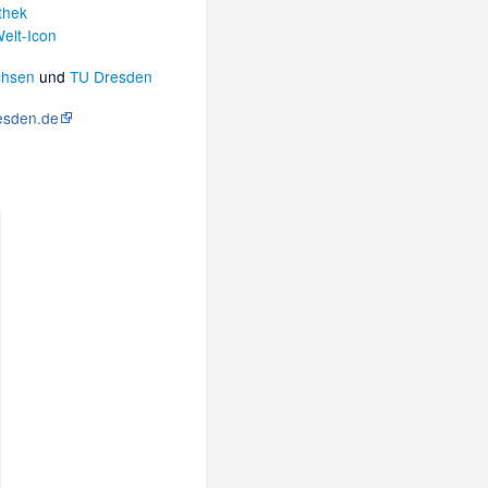
thek
chsen
und
TU Dresden
esden.de