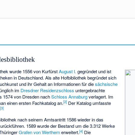
esbibliothek
thek wurde 1556 von Kurfürst
August I.
gegründet und ist
otheken in Deutschland. Als alte Hofbibliothek begründet sich
chkunst und ihr Gehalt an Informationen für die
sächsische
rünglich im
Dresdner Residenzschloss
untergebrachte
s 1574 von Dresden nach
Schloss Annaburg
verlagert. Im
[
2
]
man einen ersten Fachkatalog an.
Der Katalog umfasste
[
3
]
.
Bibliothek nach seinem Amtsantritt 1586 wieder in das
urückführen. 1589 wurde der Bestand um die 3.312 Werke
[
4
]
Thüringer
Grafen von Werthern
erweitert.
Die