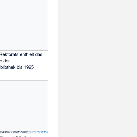
 Rektorats enthielt das
e der
ibliothek bis 1995
resden / Henrik Ahlers,
CC BY-SA 2.0