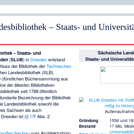
esbibliothek – Staats- und Universitä
Sächsische Lande
othek – Staats- und
Staats- und Universitä
sden
(
SLUB
) in
Dresden
entstand
uss der Bibliothek der
Technischen
hen Landesbibliothek (SLB).
r-)fürstlichen Büchersammlung aus
ine der ältesten Bibliotheken
ibliothek seit 1788 öffentlich
edundante Bezeichnung der Bibliothek
die Landesbibliothek sowohl die
tes Sachsen als auch
Außenaufnahm
Dresden ist (
§ 1
Abs. 2
1556 und 18
Gründung
17 Mio. Med
Bestand
Universalbibl
großen Neubau
vom Architekturbüro