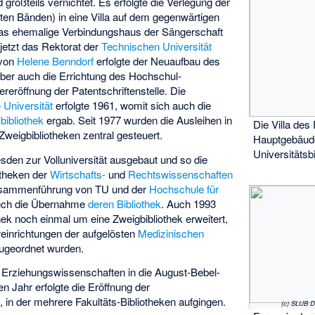
großteils vernichtet. Es erfolgte die Verlegung der
teten Bänden) in eine Villa auf dem gegenwärtigen
das ehemalige Verbindungshaus der Sängerschaft
 jetzt das Rektorat der
Technischen Universität
 von
Helene Benndorf
erfolgte der Neuaufbau des
aber auch die Errichtung des Hochschul-
reröffnung der Patentschriftenstelle. Die
 Universität
erfolgte 1961, womit sich auch die
bibliothek
ergab. Seit 1977 wurden die Ausleihen in
Die Villa des
Zweigbibliotheken zentral gesteuert.
Hauptgebäud
Universitätsb
den zur Volluniversität ausgebaut und so die
otheken der
Wirtschafts-
und
Rechtswissenschaften
 Zusammenführung von TU und der
Hochschule für
uch die Übernahme
deren Bibliothek
. Auch 1993
hek noch einmal um eine Zweigbibliothek erweitert,
reinrichtungen der aufgelösten
Medizinischen
ugeordnet wurden.
k Erziehungswissenschaften in die August-Bebel-
n Jahr erfolgte die Eröffnung der
, in der mehrere Fakultäts-Bibliotheken aufgingen.
(c) SLUB D