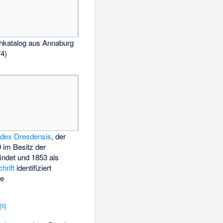
hkatalog aus Annaburg
74)
dex Dresdensis
, der
9 im Besitz der
findet und 1853 als
rift
identifiziert
te
[
5
]
.