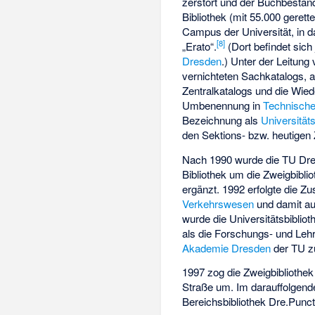
zerstört und der Buchbestand 
Bibliothek (mit 55.000 geret
Campus der Universität, in 
[
8
]
„Erato“.
(Dort befindet sich
Dresden
.) Unter der Leitung
vernichteten Sachkatalogs, 
Zentralkatalogs und die Wiede
Umbenennung in
Technische
Bezeichnung als
Universitäts
den Sektions- bzw. heutigen 
Nach 1990 wurde die TU Dres
Bibliothek um die Zweigbibli
ergänzt. 1992 erfolgte die
Verkehrswesen
und damit a
wurde die Universitätsbibliot
als die Forschungs- und Leh
Akademie Dresden
der TU z
1997 zog die Zweigbibliothe
Straße um. Im darauffolgende
Bereichsbibliothek Dre.Punct