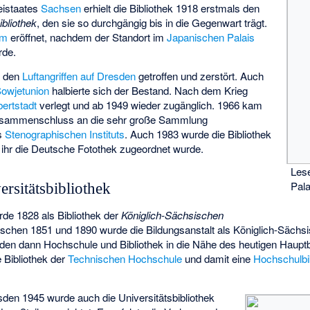
eistaates
Sachsen
erhielt die Bibliothek 1918 erstmals den
bliothek
, den sie so durchgängig bis in die Gegenwart trägt.
um
eröffnet, nachdem der Standort im
Japanischen Palais
rde.
i den
Luftangriffen auf Dresden
getroffen und zerstört. Auch
owjetunion
halbierte sich der Bestand. Nach dem Krieg
bertstadt
verlegt und ab 1949 wieder zugänglich. 1966 kam
 Zusammenschluss an die sehr große Sammlung
es
Stenographischen Instituts
. Auch 1983 wurde die Bibliothek
 ihr die Deutsche Fotothek zugeordnet wurde.
Les
Pala
ersitätsbibliothek
rde 1828 als Bibliothek der
Königlich-Sächsischen
schen 1851 und 1890 wurde die Bildungsanstalt als Königlich-Sächs
den dann Hochschule und Bibliothek in die Nähe des heutigen Hauptb
 Bibliothek der
Technischen Hochschule
und damit eine
Hochschulbi
esden 1945 wurde auch die Universitätsbibliothek