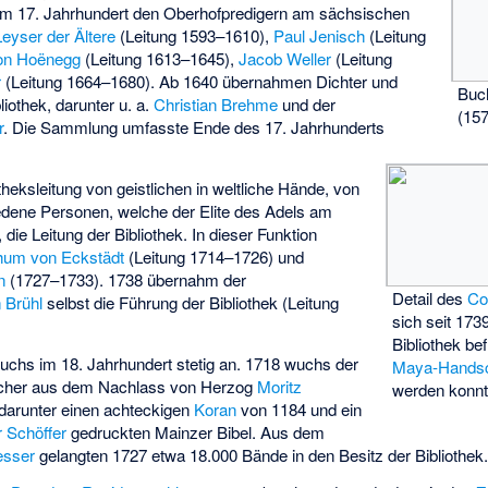
 im 17. Jahrhundert den Oberhofpredigern am sächsischen
eyser der Ältere
(Leitung 1593–1610),
Paul Jenisch
(Leitung
von Hoënegg
(Leitung 1613–1645),
Jacob Weller
(Leitung
r
(Leitung 1664–1680). Ab 1640 übernahmen Dichter und
Buc
iothek, darunter u. a.
Christian Brehme
und der
(15
r
. Die Sammlung umfasste Ende des 17. Jahrhunderts
heksleitung von geistlichen in weltliche Hände, von
dene Personen, welche der Elite des Adels am
ie Leitung der Bibliothek. In dieser Funktion
zthum von Eckstädt
(Leitung 1714–1726) und
n
(1727–1733). 1738 übernahm der
Detail des
Co
 Brühl
selbst die Führung der Bibliothek (Leitung
sich seit 173
Bibliothek be
uchs im 18. Jahrhundert stetig an. 1718 wuchs der
Maya-Handsch
cher aus dem Nachlass von Herzog
Moritz
werden konn
 darunter einen achteckigen
Koran
von 1184 und ein
r Schöffer
gedruckten Mainzer Bibel. Aus dem
esser
gelangten 1727 etwa 18.000 Bände in den Besitz der Bibliothek