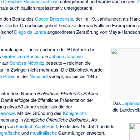
im
Dresdner Residenzschloss
untergebracht und wurde dann in den
Z
ls auch baulich repräsentativ untergebracht.
 in den Besitz des
Codex Dresdensis
, der im 19. Jahrhundert als Han
 Der Codex Dresdensis gehört heute zu den wertvollsten Exemplaren de
Bischof
Diego de Landa
angeordneten Zerstörung von Maya-Handschri
]
 Sammlungen
–
unter anderem der Bibliothek des
s
Grafen von Bünau
, die
Johann Joachim
r auf
Schloss Nöthnitz
betreute
–
reichten die
ns im Zwinger nicht mehr aus. Die Bibliothek wurde
e Palais
in der
Neustadt
verlegt, wo sie bis 1945
rt unter dem Namen
Bibliotheca Electoralis Publica
 Damit erfolgte die öffentliche Präsentation der
Das
Japanisc
ng etwa 50 Jahre später als die der
die Landesbib
ewölbe
. Mit der Gründung des
Königreichs
Benennung in
Königliche Öffentliche Bibliothek
. Ab
tung von
Friedrich Adolf Ebert
. Ende des 19. Jahrhunderts
ografische
und
musikalische
Sammlungen erweitert.