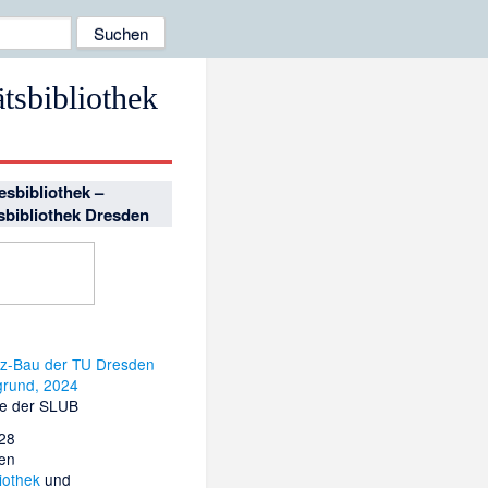
tsbibliothek
sbibliothek –
tsbibliothek Dresden
e der SLUB
28
ien
iothek
und