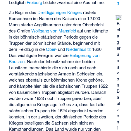
Lediglich
Freiberg
bildete zweimal eine Ausnahme.
g
Zu Beginn des
Dreißigjährigen Krieges
rüstete
Kursachsen im Namen des Kaisers eine 12.000
B
Mann starke Angriffsarmee unter dem Oberbefehl
el
des Grafen
Wolfgang von Mansfeld
auf und kämpfte
a
in der böhmisch-pfälzischen Periode gegen die
g
Truppen der böhmischen Stände, beginnend mit
er
dem Feldzug in die
Ober-
und
Niederlausitz
1620.
u
Das wichtigste Ereignis war die
Belagerung von
n
Bautzen
. Nach der Inbesitznahme der beiden
g
Lausitzen marschierte die sich nach und nach
v
verstärkende sächsische Armee in Schlesien ein,
o
welches ebenfalls zur böhmischen Krone gehörte,
n
und kämpfte hier, bis die sächsischen Truppen 1622
B
von kaiserlichen Truppen abgelöst wurden. Danach
a
wurden zwar 1623 noch Truppen geworben, aber
ut
die allgemeine Kriegslage ließ es zu, dass fast alle
z
sächsischen Truppen bis 1624 abgedankt werden
e
konnten. In der zweiten, der dänischen Periode des
n
Krieges beteiligten die Sachsen sich nicht an
i
Kampfhandlungen. Das Land wurde nur von den