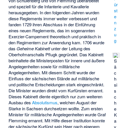
von Schulenberg und von Flemming überarbeitet
ür
und speziell für die Infanterie und Kavallerie
st
herausgegeben. In den folgenden Jahren wurden
e
diese Reglements immer weiter verbessert und
n
fanden 1729 ihren Abschluss in der Einführung
z
eines neuen Reglements, das im sogenannten
u
Exerzier-Campement theoretisch und praktisch in
g
den Regimentern zur Anwendung kam. 1706 wurde
das
Geheime Kabinett
unter der Leitung des
Oberhofmarschalls Pflugk gegründet. Das Kabinett
beinhaltete die Ministerposten für innere und äußere
S
Angelegenheiten sowie für militärische
ä
Angelegenheiten. Mit diesem Schritt wurde der
c
Einfluss der sächsischen Stände auf militärische
h
und politische Entscheidungen stark eingeschränkt.
si
Die Minister wurden direkt vom Kurfürsten ernannt.
s
Dieses Kabinett diente eigentlich nur zum weiteren
c
Ausbau des
Absolutismus
, welchen August der
h
Starke in Sachsen durchsetzen wollte. Zum ersten
e
Minister für militärische Angelegenheiten wurde Graf
K
Flemming ernannt. Mit Hilfe dieser Institution konnte
a
der sächsische Kurfürst sein Heer nach eigenem
v