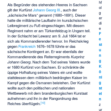
hf
Als Begründer des stehenden Heeres in Sachsen
ol
gilt der Kurfürst
Johann Georg III.
, auch der
g
„sächsische Mars“ genannt (1680–1691). Dieser
er
hatte die militärische Laufbahn im kursächsischen
di
Leibregiment zu Fuß eingeschlagen. Mit diesem
e
Regiment nahm er am Türkenfeldzug in Ungarn teil.
F
In der
Schlacht bei Lewanz
am 9. Juli 1664 tat er
e
sich als Kommandierender hervor. Im Reichskrieg
st
gegen
Frankreich
1676–1678 führte er das
u
sächsische Kontingent an. Er war ebenfalls der
n
Kommandierende des Reiterregiments
Kurprinz
g
Johann Georg
. Nach dem Tod seines Vaters wurde
K
er 1680 Kurfürst von Sachsen. Er schränkte die
ö
üppige Hofhaltung seines Vaters ein und wollte
ni
stattdessen dem militärisch bedrängten Kaiser im
g
Kampf gegen die Osmanen beistehen. Der Kurfürst
st
wollte auch den politischen und nationalen
Wettbewerb mit dem brandenburgischen Kurstaat
ei
aufnehmen und ihn in der Rangordnung des
n
[
10
]
Reiches überflügeln.
z
ur