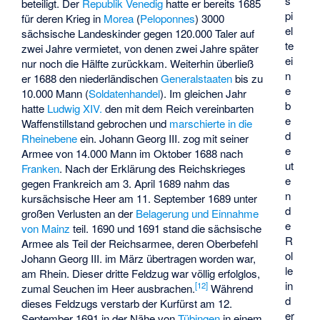
s
beteiligt. Der
Republik Venedig
hatte er bereits 1685
pi
für deren Krieg in
Morea
(
Peloponnes
) 3000
el
sächsische Landeskinder gegen 120.000 Taler auf
te
zwei Jahre vermietet, von denen zwei Jahre später
ei
nur noch die Hälfte zurückkam. Weiterhin überließ
n
er 1688 den niederländischen
Generalstaaten
bis zu
e
10.000 Mann (
Soldatenhandel
). Im gleichen Jahr
b
hatte
Ludwig XIV.
den mit dem Reich vereinbarten
e
Waffenstillstand gebrochen und
marschierte in die
d
Rheinebene
ein. Johann Georg III. zog mit seiner
e
Armee von 14.000 Mann im Oktober 1688 nach
ut
Franken
. Nach der Erklärung des Reichskrieges
e
gegen Frankreich am 3. April 1689 nahm das
n
kursächsische Heer am 11. September 1689 unter
d
großen Verlusten an der
Belagerung und Einnahme
e
von Mainz
teil. 1690 und 1691 stand die sächsische
R
Armee als Teil der Reichsarmee, deren Oberbefehl
ol
Johann Georg III. im März übertragen worden war,
le
am Rhein. Dieser dritte Feldzug war völlig erfolglos,
in
[
12
]
zumal Seuchen im Heer ausbrachen.
Während
d
dieses Feldzugs verstarb der Kurfürst am 12.
er
September 1691 in der Nähe von
Tübingen
in einem