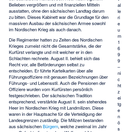
Belieben vergrößern und mit finanziellen Mitteln
al
ausstatten, ohne den sächsischen Landtag darum
le
zu bitten. Dieses Kabinett war die Grundlage für den
ri
massiven Ausbau der sächsischen Armee sowohl
e
im Nordischen Krieg als auch danach.
u
m
Die Regimenter hatten zu Zeiten des Nordischen
1
Krieges zumeist nicht die Gesamtstärke, die der
6
Kurfürst verlangte und mit welcher er in den
9
Schlachten rechnete. August II. behielt sich das
9
Recht vor, alle Beförderungen selbst zu
–
entscheiden. Er führte Karteikarten über alle
ni
Führungsoffiziere mit genauen Bezeichnungen über
c
Führungs- und Lebensstil. Auch die Pensionen der
ht
Offiziere wurden vom Kurfürsten persönlich
z
festgeschrieben. Der sächsischen Tradition
ei
entsprechend, verstärkte August II. sein stehendes
tg
Heer im Nordischen Krieg mit Landmilizen. Diese
e
waren in der Hauptsache für die Verteidigung der
n
Landesgrenzen zuständig. Die Milizen bestanden
ö
aus sächsischen
Bürgern
, welche zweimal im Jahr
s