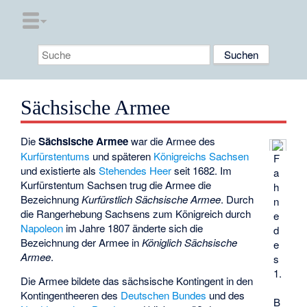
Sächsische Armee
Die
Sächsische Armee
war die Armee des
Kurfürstentums
und späteren
Königreichs Sachsen
F
und existierte als
Stehendes Heer
seit 1682. Im
a
Kurfürstentum Sachsen trug die Armee die
h
Bezeichnung
Kurfürstlich Sächsische Armee
. Durch
n
die Rangerhebung Sachsens zum Königreich durch
e
Napoleon
im Jahre 1807 änderte sich die
d
Bezeichnung der Armee in
Königlich Sächsische
e
Armee
.
s
1.
Die Armee bildete das sächsische Kontingent in den
Kontingentheeren des
Deutschen Bundes
und des
B