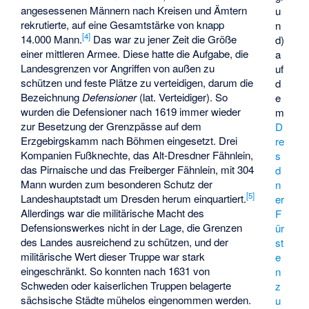
angesessenen Männern nach Kreisen und Ämtern
u
rekrutierte, auf eine Gesamtstärke von knapp
n
[
4
]
14.000 Mann.
Das war zu jener Zeit die Größe
d)
einer mittleren Armee. Diese hatte die Aufgabe, die
a
Landesgrenzen vor Angriffen von außen zu
uf
schützen und feste Plätze zu verteidigen, darum die
d
Bezeichnung
Defensioner
(lat. Verteidiger). So
e
wurden die Defensioner nach 1619 immer wieder
m
zur Besetzung der Grenzpässe auf dem
D
Erzgebirgskamm nach Böhmen eingesetzt. Drei
re
Kompanien Fußknechte, das Alt-Dresdner Fähnlein,
s
das Pirnaische und das Freiberger Fähnlein, mit 304
d
Mann wurden zum besonderen Schutz der
n
[
5
]
Landeshauptstadt um Dresden herum einquartiert.
er
Allerdings war die militärische Macht des
F
Defensionswerkes
nicht in der Lage, die Grenzen
ür
des Landes ausreichend zu schützen, und der
st
militärische Wert dieser Truppe war stark
e
eingeschränkt. So konnten nach 1631 von
n
Schweden oder kaiserlichen Truppen belagerte
z
sächsische Städte mühelos eingenommen werden.
u