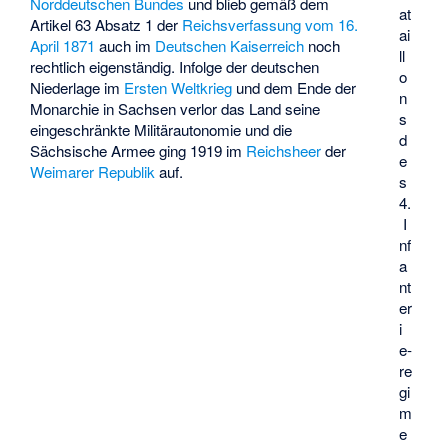
Norddeutschen Bundes
und blieb gemäß dem
at
Artikel 63 Absatz 1 der
Reichsverfassung vom 16.
ai
April 1871
auch im
Deutschen Kaiserreich
noch
ll
rechtlich eigenständig. Infolge der deutschen
o
Niederlage im
Ersten Weltkrieg
und dem Ende der
n
Monarchie in Sachsen verlor das Land seine
s
eingeschränkte Militärautonomie und die
d
Sächsische Armee ging 1919 im
Reichsheer
der
e
Weimarer Republik
auf.
s
4.
I
nf
a
nt
er
i
e­
re
gi
m
e