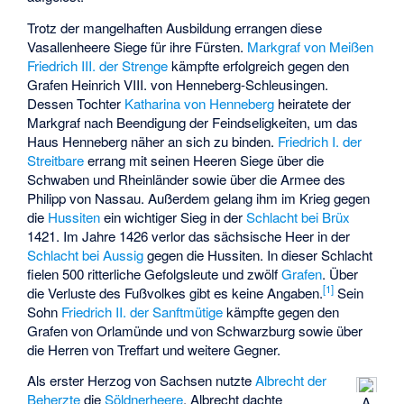
Trotz der mangelhaften Ausbildung errangen diese
Vasallenheere Siege für ihre Fürsten.
Markgraf von Meißen
Friedrich III. der Strenge
kämpfte erfolgreich gegen den
Grafen
Heinrich VIII. von Henneberg-Schleusingen
.
Dessen Tochter
Katharina von Henneberg
heiratete der
Markgraf nach Beendigung der Feindseligkeiten, um das
Haus Henneberg näher an sich zu binden.
Friedrich I. der
Streitbare
errang mit seinen Heeren Siege über die
Schwaben und Rheinländer sowie über die Armee des
Philipp von Nassau. Außerdem gelang ihm im Krieg gegen
die
Hussiten
ein wichtiger Sieg in der
Schlacht bei Brüx
1421. Im Jahre 1426 verlor das sächsische Heer in der
Schlacht bei Aussig
gegen die Hussiten. In dieser Schlacht
fielen 500 ritterliche Gefolgsleute und zwölf
Grafen
. Über
[
1
]
die Verluste des Fußvolkes gibt es keine Angaben.
Sein
Sohn
Friedrich II. der Sanftmütige
kämpfte gegen den
Grafen von Orlamünde und von Schwarzburg sowie über
die Herren von Treffart und weitere Gegner.
Als erster Herzog von Sachsen nutzte
Albrecht der
Beherzte
die
Söldnerheere
. Albrecht dachte
A