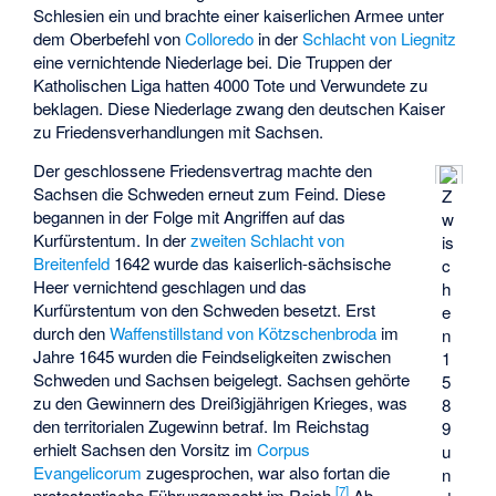
Schlesien ein und brachte einer kaiserlichen Armee unter
dem Oberbefehl von
Colloredo
in der
Schlacht von Liegnitz
eine vernichtende Niederlage bei. Die Truppen der
Katholischen Liga hatten 4000 Tote und Verwundete zu
beklagen. Diese Niederlage zwang den deutschen Kaiser
zu Friedensverhandlungen mit Sachsen.
Der geschlossene Friedensvertrag machte den
Sachsen die Schweden erneut zum Feind. Diese
Z
begannen in der Folge mit Angriffen auf das
w
Kurfürstentum. In der
zweiten Schlacht von
is
Breitenfeld
1642 wurde das kaiserlich-sächsische
c
Heer vernichtend geschlagen und das
h
Kurfürstentum von den Schweden besetzt. Erst
e
durch den
Waffenstillstand von Kötzschenbroda
im
n
Jahre 1645 wurden die Feindseligkeiten zwischen
1
Schweden und Sachsen beigelegt. Sachsen gehörte
5
zu den Gewinnern des Dreißigjährigen Krieges, was
8
den territorialen Zugewinn betraf. Im Reichstag
9
erhielt Sachsen den Vorsitz im
Corpus
u
Evangelicorum
zugesprochen, war also fortan die
n
[
7
]
protestantische Führungsmacht im Reich.
Ab