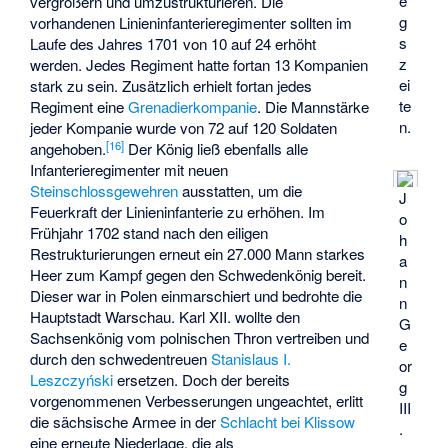
e
vergrößern und umzustrukturieren. Die
g
vorhandenen Linieninfanterieregimenter sollten im
s
Laufe des Jahres 1701 von 10 auf 24 erhöht
z
werden. Jedes Regiment hatte fortan 13 Kompanien
ei
stark zu sein. Zusätzlich erhielt fortan jedes
te
Regiment eine
Grenadierkompanie
. Die Mannstärke
n.
jeder Kompanie wurde von 72 auf 120 Soldaten
[
16
]
angehoben.
Der König ließ ebenfalls alle
Infanterieregimenter mit neuen
Steinschlossgewehren
ausstatten, um die
J
Feuerkraft der Linieninfanterie zu erhöhen. Im
o
Frühjahr 1702 stand nach den eiligen
h
Restrukturierungen erneut ein 27.000 Mann starkes
a
Heer zum Kampf gegen den Schwedenkönig bereit.
n
Dieser war in Polen einmarschiert und bedrohte die
n
Hauptstadt Warschau. Karl XII. wollte den
G
Sachsenkönig vom polnischen Thron vertreiben und
e
durch den schwedentreuen
Stanislaus I.
or
Leszczyński
ersetzen. Doch der bereits
g
vorgenommenen Verbesserungen ungeachtet, erlitt
III
die sächsische Armee in der
Schlacht bei Klissow
.
eine erneute Niederlage, die als