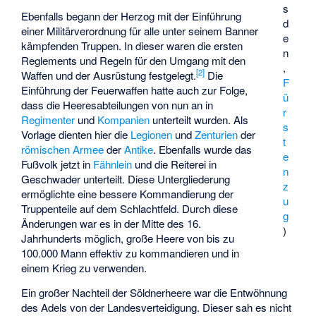
s
Ebenfalls begann der Herzog mit der Einführung
d
einer Militärverordnung für alle unter seinem Banner
e
kämpfenden Truppen. In dieser waren die ersten
n
Reglements und Regeln für den Umgang mit den
,
[
2
]
Waffen und der Ausrüstung festgelegt.
Die
F
Einführung der Feuerwaffen hatte auch zur Folge,
ü
dass die Heeresabteilungen von nun an in
r
Regimenter
und
Kompanien
unterteilt wurden. Als
s
Vorlage dienten hier die
Legionen
und
Zenturien
der
t
römischen Armee
der
Antike
. Ebenfalls wurde das
e
Fußvolk jetzt in
Fähnlein
und die Reiterei in
n
Geschwader unterteilt. Diese Untergliederung
z
ermöglichte eine bessere Kommandierung der
u
Truppenteile auf dem Schlachtfeld. Durch diese
g
Änderungen war es in der Mitte des 16.
)
Jahrhunderts möglich, große Heere von bis zu
100.000 Mann effektiv zu kommandieren und in
einem Krieg zu verwenden.
Ein großer Nachteil der Söldnerheere war die Entwöhnung
des Adels von der Landesverteidigung. Dieser sah es nicht