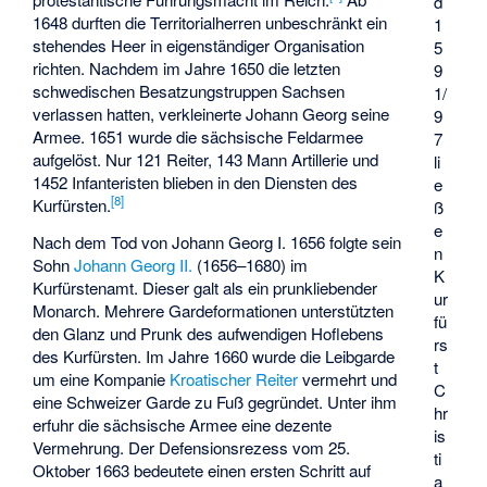
d
1648 durften die Territorialherren unbeschränkt ein
1
stehendes Heer in eigenständiger Organisation
5
richten. Nachdem im Jahre 1650 die letzten
9
schwedischen Besatzungstruppen Sachsen
1/
verlassen hatten, verkleinerte Johann Georg seine
9
Armee. 1651 wurde die sächsische Feldarmee
7
aufgelöst. Nur 121 Reiter, 143 Mann Artillerie und
li
1452 Infanteristen blieben in den Diensten des
e
[
8
]
Kurfürsten.
ß
e
Nach dem Tod von Johann Georg I. 1656 folgte sein
n
Sohn
Johann Georg II.
(1656–1680) im
K
Kurfürstenamt. Dieser galt als ein prunkliebender
ur
Monarch. Mehrere Gardeformationen unterstützten
fü
den Glanz und Prunk des aufwendigen Hoflebens
rs
des Kurfürsten. Im Jahre 1660 wurde die Leibgarde
t
um eine Kompanie
Kroatischer Reiter
vermehrt und
C
eine Schweizer Garde zu Fuß gegründet. Unter ihm
hr
erfuhr die sächsische Armee eine dezente
is
Vermehrung. Der Defensionsrezess vom 25.
ti
Oktober 1663 bedeutete einen ersten Schritt auf
a