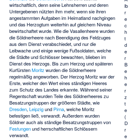
wirtschaftlich, denn seine Lehnsherren und deren
lb
Untergebenen nützten ihm mehr, wenn sie ihren
r
angestammten Aufgaben im Heimatland nachgingen
e
und das Herzogtum weiterhin auf gleichem Niveau
c
bewirtschaftet wurde. Wie die Vasallenheere wurden
h
die Söldnerheere nach Beendigung des Feldzuges
t
aus dem Dienst verabschiedet, und nur die
d
Leibwache und einige wenige Fußsoldaten, welche
e
die Städte und Schlösser bewachten, blieben im
r
Dienst des Herzogs. Bis zum Herzog und späteren
B
Kurfürsten
Moritz
wurden die Söldnerheere
e
regelmäßig angeworben. Der Herzog Moritz war der
h
Erste, welcher den Wert eines ständigen Heeres
e
zum Schutz des Landes erkannte. Während seiner
r
Regentschaft wurden Teile des Söldnerheeres zu
z
Besatzungstruppen der größeren Städte, wie
t
Dresden
,
Leipzig
und
Pirna
, welche Moritz
e
befestigen ließ, verwandt. Außerdem wurden
(
Söldner auch als ständige Besatzungstruppen von
D
Festungen
und herrschaftlichen Schlössern
r
verwandt.
e