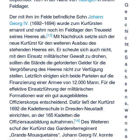
G
Feldlager.
e
Der mit ihm im Felde befindliche Sohn
Johann
s
Georg IV.
(1692–1694) wurde zum Kurfürsten
c
ernannt und nahm noch im Feldlager den Treueeid
hi
[
13
]
seines Heeres ab.
Mit Nachdruck setzte sich der
c
neue Kurfürst für den weiteren Ausbau des
ht
stehenden Heeres ein. Er scheute sich auch nicht,
e
mit dem Einsatz militärischer Gewalt zu drohen,
S
sollten die Stände die geforderten Gelder für die
a
Vergrößerung des Heeres nicht zur Verfügung
c
stellen. Letztlich einigten sich beide Parteien auf die
h
Finanzierung einer Armee von 12.000 Mann. Für die
s
effektive Einsatzführung der militärischen
e
Formationen war ein gut ausgebildetes
n
Offizierskorps entscheidend. Dafür ließ der Kurfürst
s,
1692 die
Kadettenschule in Dresden-Neustadt
w
einrichten, an der 165 Kadetten die
e
[
14
]
Offiziersausbildung aufnahmen.
Des Weiteren
n
schuf der Kurfürst das Gardereiterregiment
n
„Grands-Mousquetaires“. Johann Georg IV. konnte
a