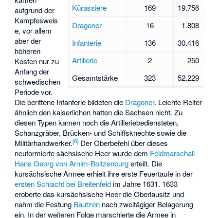
Kürassiere
169
19.756
aufgrund der
Kampfesweis
Dragoner
16
1.808
e, vor allem
aber der
Infanterie
136
30.416
höheren
Artillerie
2
250
Kosten nur zu
Anfang der
Gesamtstärke
323
52.229
schwedischen
Periode vor.
Die berittene Infanterie bildeten die
Dragoner
. Leichte Reiter
ähnlich den kaiserlichen hatten die Sachsen nicht. Zu
diesen Typen kamen noch die Artilleriebediensteten,
Schanzgräber, Brücken- und Schiffsknechte sowie die
[
6
]
Militärhandwerker.
Der Oberbefehl über dieses
neuformierte sächsische Heer wurde dem
Feldmarschall
Hans Georg von Arnim-Boitzenburg
erteilt. Die
kursächsische Armee erhielt ihre erste Feuertaufe in der
ersten Schlacht bei Breitenfeld
im Jahre 1631. 1633
eroberte das kursächsische Heer die Oberlausitz und
nahm die Festung
Bautzen
nach zweitägiger Belagerung
ein. In der weiteren Folge marschierte die Armee in