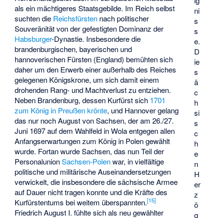
ig
als ein mächtigeres Staatsgebilde. Im Reich selbst
ni
suchten die
Reichsfürsten
nach politischer
s
Souveränität von der gefestigten Dominanz der
s
Habsburger
-Dynastie. Insbesondere die
e.
brandenburgischen, bayerischen und
D
hannoverischen Fürsten (England) bemühten sich
ie
daher um den Erwerb einer außerhalb des Reiches
s
gelegenen Königskrone, um sich damit einem
ä
drohenden Rang- und Machtverlust zu entziehen.
c
Neben Brandenburg, dessen Kurfürst sich
1701
h
zum König in Preußen krönte
, und Hannover gelang
si
das nur noch August von Sachsen, der am 26./27.
s
Juni 1697 auf dem Wahlfeld in Wola entgegen allen
c
Anfangserwartungen zum König in Polen gewählt
h
wurde. Fortan wurde Sachsen, das nun Teil der
e
Personalunion
Sachsen-Polen
war, in vielfältige
n
politische und militärische Auseinandersetzungen
H
verwickelt, die insbesondere die sächsische Armee
er
auf Dauer nicht tragen konnte und die Kräfte des
z
[
15
]
Kurfürstentums bei weitem überspannten.
ö
Friedrich August I. fühlte sich als neu gewählter
g