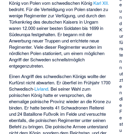
König von Polen vom schwedischen König
Karl XII.
e
bedroht. Für die Verteidigung von Polen standen zu
u
wenige Regimenter zur Verfügung, und durch den
n
Türkenkrieg des deutschen Kaisers in Ungarn
d
waren 12.000 seiner besten Soldaten bis 1699 in
K
Südeuropa festgehalten. Er begann mit der
ur
Anwerbung neuer Truppen und errichtete neue
fü
Regimenter. Viele dieser Regimenter wurden im
rs
nördlichen Polen stationiert, um einem möglichen
te
Angriff der Schweden schnellstmöglich
n
entgegenzutreten.
n
ut
Einen Angriff des schwedischen Königs wollte der
zt
Kurfürst nicht abwarten. Er überfiel im Frühjahr 1700
e
Schwedisch-
Livland
. Bei seiner Wahl zum
n
polnischen König hatte er versprochen, die
di
ehemalige polnische Provinz wieder an die Krone zu
e
binden. Er hatte bereits 41 Schwadronen Reiterei
F
und 24 Bataillone Fußvolk im Felde und versuchte
e
ebenfalls, die polnischen Regimenter unter seinen
st
Befehl zu bringen. Die polnische Armee unterstand
u
nicht dem König, sondern dem Reichstag, und der