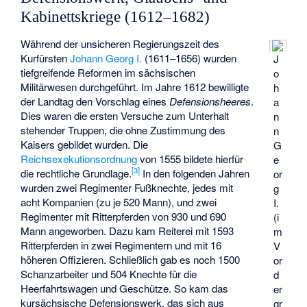
Kabinettskriege (1612–1682)
Während der unsicheren Regierungszeit des
Kurfürsten
Johann Georg I.
(1611–1656) wurden
J
tiefgreifende Reformen im sächsischen
o
Militärwesen durchgeführt. Im Jahre 1612 bewilligte
h
der Landtag den Vorschlag eines
Defensionsheeres
.
a
Dies waren die ersten Versuche zum Unterhalt
n
stehender Truppen, die ohne Zustimmung des
n
Kaisers gebildet wurden. Die
G
Reichsexekutionsordnung
von 1555 bildete hierfür
e
[
3
]
die rechtliche Grundlage.
In den folgenden Jahren
or
wurden zwei Regimenter Fußknechte, jedes mit
g
acht Kompanien (zu je 520 Mann), und zwei
I.
Regimenter mit Ritterpferden von 930 und 690
(i
Mann angeworben. Dazu kam Reiterei mit 1593
m
Ritterpferden in zwei Regimentern und mit 16
V
höheren Offizieren. Schließlich gab es noch 1500
or
Schanzarbeiter und 504 Knechte für die
d
Heerfahrtswagen und Geschütze. So kam das
er
kursächsische Defensionswerk, das sich aus
gr