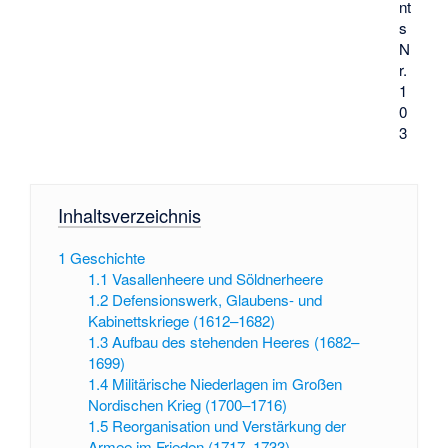
nt
s
N
r.
1
0
3
Inhaltsverzeichnis
1
Geschichte
1.1
Vasallenheere und Söldnerheere
1.2
Defensionswerk, Glaubens- und
Kabinettskriege (1612–1682)
1.3
Aufbau des stehenden Heeres (1682–
1699)
1.4
Militärische Niederlagen im Großen
Nordischen Krieg (1700–1716)
1.5
Reorganisation und Verstärkung der
Armee im Frieden (1717–1733)