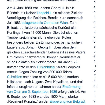
h
s
Am 4. Juni 1683 trat Johann Georg III. in ein
e
Bündnis mit Kaiser
Leopold I.
ein mit dem Ziel der
n
Verteidigung des Reiches. Bereits kurz danach ab
s
Juli 1683
belagerten die Osmanen Wien
. Zum
a
Entsatz schickte der sächsische Kurfürst ein
u
Kontingent von 11.000 Mann. Die sächsischen
s
Truppen zeichneten sich neben den Polen
b
besonders bei der Erstürmung des osmanischen
a
Lagers aus. Johann Georg III. übernahm den
u
gleichen ausschweifenden Lebensstil seines Vaters.
e
Um diesen finanzieren zu können, vermietete er
n.
seine Soldaten als Söldnerheere. Im Jahr 1686
D
unterstützte er den
Türkenkrieg
Kaiser Leopolds
ie
erneut. Gegen Zahlung von 300.000 Talern
F
Subsidien
entsandte er ein 5.000 Mann starkes
e
Hilfskorps nach Ungarn. Zwei Kavallerie- und drei
st
Infanterieregimenter nahmen an der
Erstürmung
u
von Ofen am 2. September 1686
erfolgreich teil. Am
n
6. September 1688 war das 1500 Mann starke
g
„Regiment Kurprinz“ an der
Eroberung von Belgrad