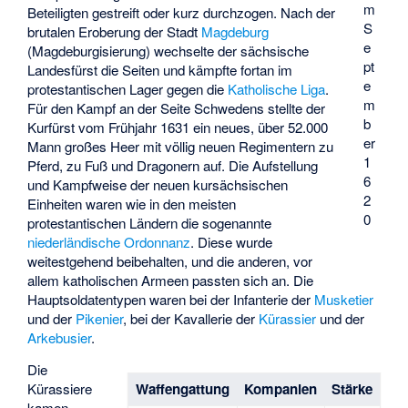
m
Beteiligten gestreift oder kurz durchzogen. Nach der
S
brutalen Eroberung der Stadt
Magdeburg
e
(
Magdeburgisierung
) wechselte der sächsische
pt
Landesfürst die Seiten und kämpfte fortan im
e
protestantischen Lager gegen die
Katholische Liga
.
m
Für den Kampf an der Seite Schwedens stellte der
b
Kurfürst vom Frühjahr 1631 ein neues, über 52.000
er
Mann großes Heer mit völlig neuen Regimentern zu
1
Pferd, zu Fuß und Dragonern auf. Die Aufstellung
6
und Kampfweise der neuen kursächsischen
2
Einheiten waren wie in den meisten
0
protestantischen Ländern die sogenannte
niederländische Ordonnanz
. Diese wurde
weitestgehend beibehalten, und die anderen, vor
allem katholischen Armeen passten sich an. Die
Hauptsoldatentypen waren bei der Infanterie der
Musketier
und der
Pikenier
, bei der Kavallerie der
Kürassier
und der
Arkebusier
.
Die
Waffengattung
Kompanien
Stärke
Kürassiere
kamen