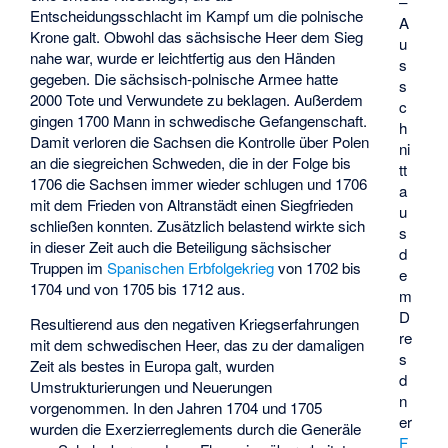
–
Entscheidungsschlacht im Kampf um die polnische
A
Krone galt. Obwohl das sächsische Heer dem Sieg
u
nahe war, wurde er leichtfertig aus den Händen
s
gegeben. Die sächsisch-polnische Armee hatte
s
2000 Tote und Verwundete zu beklagen. Außerdem
c
gingen 1700 Mann in schwedische Gefangenschaft.
h
Damit verloren die Sachsen die Kontrolle über Polen
ni
an die siegreichen Schweden, die in der Folge bis
tt
1706 die Sachsen immer wieder schlugen und 1706
a
mit dem
Frieden von Altranstädt
einen Siegfrieden
u
schließen konnten. Zusätzlich belastend wirkte sich
s
in dieser Zeit auch die Beteiligung sächsischer
d
Truppen im
Spanischen Erbfolgekrieg
von 1702 bis
e
1704 und von 1705 bis 1712 aus.
m
D
Resultierend aus den negativen Kriegserfahrungen
re
mit dem schwedischen Heer, das zu der damaligen
s
Zeit als bestes in Europa galt, wurden
d
Umstrukturierungen und Neuerungen
n
vorgenommen. In den Jahren 1704 und 1705
er
wurden die Exerzierreglements durch die Generäle
F