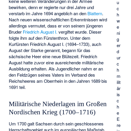
keine weiteren Veränderungen in der Armee
u
bewirken, denn er regierte nur drei Jahre und
c
verstarb im Jahre 1694 angeblich an den
Blattern
.
h
Nach neuen wissenschaftlichen Erkenntnissen wird
w
allerdings vermutet, dass er von seinem jüngeren
e
Bruder
Friedrich August I.
vergiftet wurde. Dieser
ni
folgte ihm auf den Fürstenthron. Unter dem
g
Kurfürsten Friedrich August I. (1694–1733), auch
er
August der Starke genannt, begann für das
d
sächsische Heer eine neue Blütezeit. Friedrich
ur
August hatte zuvor eine ausreichende militärische
c
Ausbildung erhalten. Als Jugendlicher nahm er an
h
den Feldzügen seines Vaters im Verband des
m
Reichsheeres am Oberrhein in den Jahren 1689 bis
ilit
1691 teil.
är
is
c
Militärische Niederlagen im Großen
h
Nordischen Krieg (1700–1716)
e
E
Um 1700 galt Sachsen durch sein geschlossenes
re
Herrschaftsgebiet auch im europäischen Maßstab