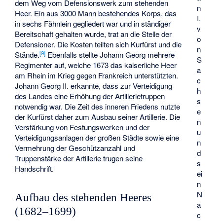
dem Weg vom Defensionswerk zum stehenden
n
Heer. Ein aus 3000 Mann bestehendes Korps, das
I.
in sechs Fähnlein gegliedert war und in ständiger
v
Bereitschaft gehalten wurde, trat an die Stelle der
o
Defensioner. Die Kosten teilten sich Kurfürst und die
n
[
9
]
Stände.
Ebenfalls stellte Johann Georg mehrere
S
Regimenter auf, welche 1673 das kaiserliche Heer
a
am Rhein im Krieg gegen Frankreich unterstützten.
c
Johann Georg II. erkannte, dass zur Verteidigung
h
des Landes eine Erhöhung der Artillerietruppen
s
notwendig war. Die Zeit des inneren Friedens nutzte
e
der Kurfürst daher zum Ausbau seiner Artillerie. Die
n
Verstärkung von Festungswerken und der
u
Verteidigungsanlagen der großen Städte sowie eine
n
Vermehrung der Geschützanzahl und
d
Truppenstärke der Artillerie trugen seine
s
Handschrift.
ei
n
N
Aufbau des stehenden Heeres
a
(1682–1699)
c