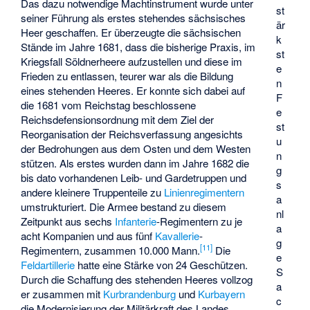
Das dazu notwendige Machtinstrument wurde unter
st
seiner Führung als erstes stehendes sächsisches
är
Heer geschaffen. Er überzeugte die sächsischen
k
Stände im Jahre 1681, dass die bisherige Praxis, im
st
Kriegsfall Söldnerheere aufzustellen und diese im
e
Frieden zu entlassen, teurer war als die Bildung
n
eines stehenden Heeres. Er konnte sich dabei auf
F
die 1681 vom Reichstag beschlossene
e
Reichsdefensionsordnung mit dem Ziel der
st
Reorganisation der Reichsverfassung angesichts
u
der Bedrohungen aus dem Osten und dem Westen
n
stützen. Als erstes wurden dann im Jahre 1682 die
g
bis dato vorhandenen Leib- und Gardetruppen und
s
andere kleinere Truppenteile zu
Linienregimentern
a
umstrukturiert. Die Armee bestand zu diesem
nl
Zeitpunkt aus sechs
Infanterie
-Regimentern zu je
a
acht Kompanien und aus fünf
Kavallerie
-
g
[
11
]
Regimentern, zusammen 10.000 Mann.
Die
e
Feldartillerie
hatte eine Stärke von 24 Geschützen.
S
Durch die Schaffung des stehenden Heeres vollzog
a
er zusammen mit
Kurbrandenburg
und
Kurbayern
c
die Modernisierung der Militärkraft des Landes.