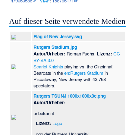
n79060586
|
VIAF
:
158796171
Auf dieser Seite verwendete Medien
Flag of New Jersey.svg
Rutgers Stadium.jpg
Autor/Urheber:
Roman Fuchs,
Lizenz:
CC
BY-SA 3.0
Scarlet Knights
playing vs. the Cincinnati
Bearcats in the
en:Rutgers Stadium
in
Piscataway, New Jersey with 43,768
spectators.
Rutgers TSUNJ 1000x1000x3c.png
Autor/Urheber:
unbekannt
,
Lizenz:
Logo
Logo der Rutgers University