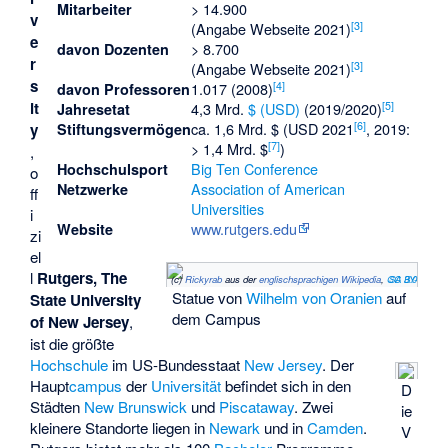
> 14.900
Mitarbeiter
v
[
3
]
(Angabe Webseite 2021)
e
> 8.700
davon Dozenten
r
[
3
]
(Angabe Webseite 2021)
s
[
4
]
1.017 (2008)
davon Professoren
it
[
5
]
4,3 Mrd.
$ (USD)
(2019/2020)
Jahresetat
[
6
]
ca. 1,6 Mrd. $ (USD 2021
, 2019:
y
Stiftungsvermögen
[
7
]
> 1,4 Mrd. $
)
,
Big Ten Conference
Hochschulsport
o
Association of American
Netzwerke
ff
Universities
i
www.rutgers.edu
Website
zi
el
l
Rutgers, The
(c)
Rickyrab
aus der
englischsprachigen Wikipedia
,
CC BY-SA 3.0
Statue von
Wilhelm von Oranien
auf
State University
dem Campus
of New Jersey
,
ist die größte
Hochschule
im US-Bundesstaat
New Jersey
. Der
Haupt
campus
der
Universität
befindet sich in den
D
Städten
New Brunswick
und
Piscataway
. Zwei
ie
kleinere Standorte liegen in
Newark
und in
Camden
.
V