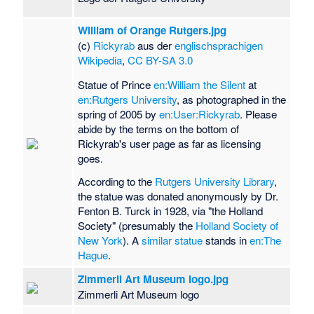
William of Orange Rutgers.jpg
(c)
Rickyrab
aus der
englischsprachigen
Wikipedia
,
CC BY-SA 3.0
Statue of Prince
en:William the Silent
at
en:Rutgers University
, as photographed in the
spring of 2005 by
en:User:Rickyrab
. Please
abide by the terms on the bottom of
Rickyrab's user page as far as licensing
goes.
According to the
Rutgers University Library
,
the statue was donated anonymously by Dr.
Fenton B. Turck in 1928, via "the Holland
Society" (presumably the
Holland Society of
New York
). A
similar statue
stands in
en:The
Hague
.
Zimmerli Art Museum logo.jpg
Zimmerli Art Museum logo