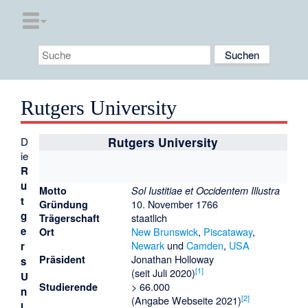
Rutgers University
D
Rutgers University
ie
R
u
Motto
Sol Iustitiae et Occidentem Illustra
t
10. November 1766
Gründung
g
staatlich
Trägerschaft
e
New Brunswick
,
Piscataway
,
Ort
Newark
und
Camden
,
USA
r
Jonathan Holloway
Präsident
s
[
1
]
(seit Juli 2020)
U
> 66.000
Studierende
n
[
2
]
(Angabe Webseite 2021)
i