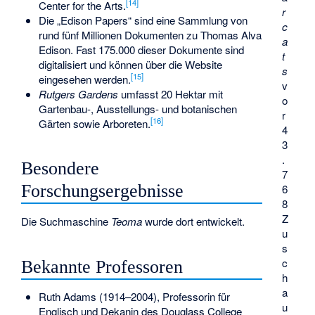
[
14
]
Center for the Arts.
r
Die „Edison Papers“ sind eine Sammlung von
c
rund fünf Millionen Dokumenten zu Thomas Alva
a
Edison. Fast 175.000 dieser Dokumente sind
t
digitalisiert und können über die Website
s
[
15
]
eingesehen werden.
v
Rutgers Gardens
umfasst 20 Hektar mit
o
Gartenbau-, Ausstellungs- und botanischen
r
[
16
]
Gärten sowie Arboreten.
4
3
.
Besondere
7
Forschungsergebnisse
6
8
Z
Die Suchmaschine
Teoma
wurde dort entwickelt.
u
s
c
Bekannte Professoren
h
a
Ruth Adams
(1914–2004), Professorin für
u
Englisch und Dekanin des Douglass College