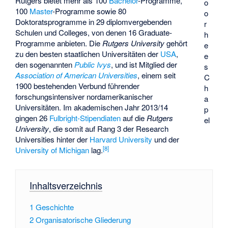
Rutgers bietet mehr als 100
Bachelor
-Programme,
o
100
Master
-Programme sowie 80
o
Doktoratsprogramme in 29 diplomvergebenden
r
Schulen und Colleges, von denen 16 Graduate-
h
Programme anbieten. Die
Rutgers University
gehört
e
zu den besten staatlichen Universitäten der
USA
,
e
den sogenannten
Public Ivys
, und ist Mitglied der
s
Association of American Universities
, einem seit
C
1900 bestehenden Verbund führender
h
forschungsintensiver nordamerikanischer
a
Universitäten. Im akademischen Jahr 2013/14
p
gingen 26
Fulbright-Stipendiaten
auf die
Rutgers
el
University
, die somit auf Rang 3 der Research
Universities hinter der
Harvard University
und der
[
8
]
University of Michigan
lag.
Inhaltsverzeichnis
1
Geschichte
2
Organisatorische Gliederung