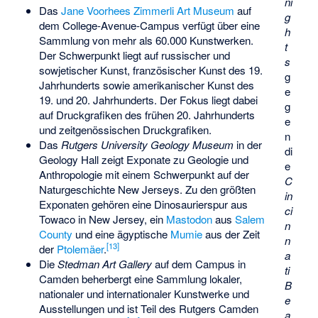
ni
Das
Jane Voorhees Zimmerli Art Museum
auf
g
dem College-Avenue-Campus verfügt über eine
h
Sammlung von mehr als 60.000 Kunstwerken.
t
Der Schwerpunkt liegt auf russischer und
s
sowjetischer Kunst, französischer Kunst des 19.
g
Jahrhunderts sowie amerikanischer Kunst des
e
19. und 20. Jahrhunderts. Der Fokus liegt dabei
g
auf Druckgrafiken des frühen 20. Jahrhunderts
e
und zeitgenössischen Druckgrafiken.
n
Das
Rutgers University Geology Museum
in der
di
Geology Hall zeigt Exponate zu Geologie und
e
Anthropologie mit einem Schwerpunkt auf der
C
Naturgeschichte New Jerseys. Zu den größten
in
Exponaten gehören eine Dinosaurierspur aus
ci
Towaco in New Jersey, ein
Mastodon
aus
Salem
n
County
und eine ägyptische
Mumie
aus der Zeit
n
[
13
]
der
Ptolemäer
.
a
Die
Stedman Art Gallery
auf dem Campus in
ti
Camden beherbergt eine Sammlung lokaler,
B
nationaler und internationaler Kunstwerke und
e
Ausstellungen und ist Teil des Rutgers Camden
a