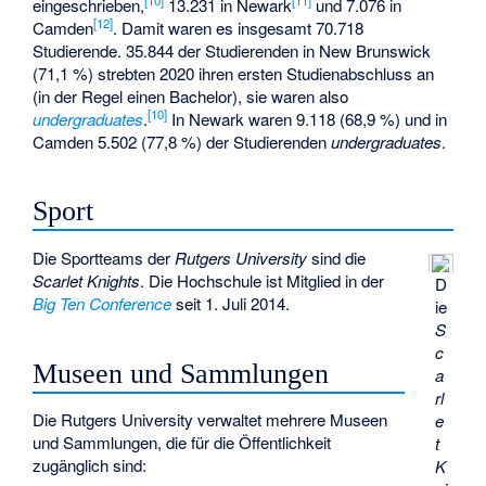
eingeschrieben,
13.231 in Newark
und 7.076 in
[
12
]
Camden
. Damit waren es insgesamt 70.718
Studierende. 35.844 der Studierenden in New Brunswick
(71,1 %) strebten 2020 ihren ersten Studienabschluss an
(in der Regel einen Bachelor), sie waren also
[
10
]
undergraduates
.
In Newark waren 9.118 (68,9 %) und in
Camden 5.502 (77,8 %) der Studierenden
undergraduates
.
Sport
Die Sportteams der
Rutgers University
sind die
Scarlet Knights
. Die Hochschule ist Mitglied in der
D
Big Ten Conference
seit 1. Juli 2014.
ie
S
c
Museen und Sammlungen
a
rl
Die Rutgers University verwaltet mehrere Museen
e
und Sammlungen, die für die Öffentlichkeit
t
zugänglich sind:
K