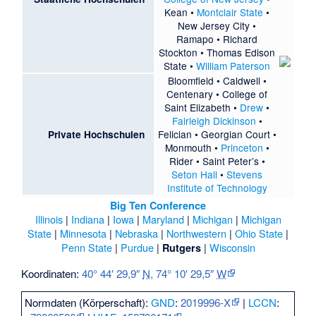
Kean
•
Montclair State
•
New Jersey City
•
Ramapo
•
Richard
Stockton
•
Thomas Edison
State
•
William Paterson
Bloomfield
•
Caldwell
•
Centenary
•
College of
Saint Elizabeth
•
Drew
•
Fairleigh Dickinson
•
Felician
•
Georgian Court
•
Private Hochschulen
Monmouth
•
Princeton
•
Rider
•
Saint Peter’s
•
Seton Hall
•
Stevens
Institute of Technology
Big Ten Conference
Illinois
|
Indiana
|
Iowa
|
Maryland
|
Michigan
|
Michigan
State
|
Minnesota
|
Nebraska
|
Northwestern
|
Ohio State
|
Penn State
|
Purdue
|
|
Wisconsin
Rutgers
Koordinaten:
40° 44′ 29,9″
N
,
74° 10′ 29,5″
W
Normdaten (Körperschaft):
GND
:
2019996-X
|
LCCN
: