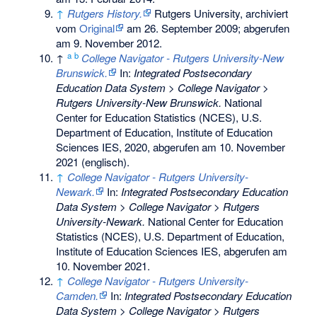
↑
Rutgers History.
Rutgers University, archiviert
vom
Original
am
26. September 2009
;
abgerufen
am 9. November 2012
.
a
b
↑
College Navigator - Rutgers University-New
Brunswick.
In:
Integrated Postsecondary
Education Data System > College Navigator >
Rutgers University-New Brunswick.
National
Center for Education Statistics (NCES), U.S.
Department of Education, Institute of Education
Sciences IES, 2020,
abgerufen am 10. November
2021
(englisch).
↑
College Navigator - Rutgers University-
Newark.
In:
Integrated Postsecondary Education
Data System > College Navigator > Rutgers
University-Newark.
National Center for Education
Statistics (NCES), U.S. Department of Education,
Institute of Education Sciences IES,
abgerufen am
10. November 2021
.
↑
College Navigator - Rutgers University-
Camden.
In:
Integrated Postsecondary Education
Data System > College Navigator > Rutgers