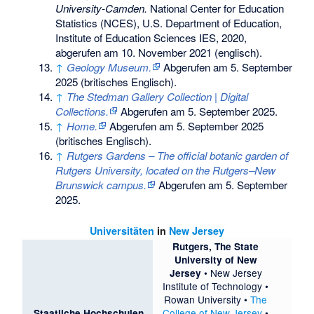
University-Camden.
National Center for Education
Statistics (NCES), U.S. Department of Education,
Institute of Education Sciences IES, 2020,
abgerufen am 10. November 2021
(englisch).
↑
Geology Museum.
Abgerufen am 5. September
2025
(britisches Englisch).
↑
The Stedman Gallery Collection | Digital
Collections.
Abgerufen am 5. September 2025
.
↑
Home.
Abgerufen am 5. September 2025
(britisches Englisch).
↑
Rutgers Gardens – The official botanic garden of
Rutgers University, located on the Rutgers–New
Brunswick campus.
Abgerufen am 5. September
2025
.
Universitäten
in
New Jersey
Rutgers, The State
University of New
•
New Jersey
Jersey
Institute of Technology
•
Rowan University
•
The
College of New Jersey
•
Staatliche Hochschulen