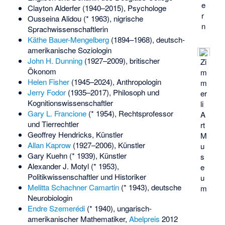
e
Clayton Alderfer
(1940–2015), Psychologe
r
Ousseina Alidou
(* 1963), nigrische
n
Sprachwissenschaftlerin
Käthe Bauer-Mengelberg
(1894–1968), deutsch-
amerikanische Soziologin
John H. Dunning
(1927–2009), britischer
Zi
Ökonom
m
Helen Fisher
(1945–2024), Anthropologin
m
Jerry Fodor
(1935–2017), Philosoph und
er
Kognitionswissenschaftler
li
Gary L. Francione
(* 1954), Rechtsprofessor
A
und Tierrechtler
rt
Geoffrey Hendricks
, Künstler
M
Allan Kaprow
(1927–2006), Künstler
u
Gary Kuehn
(* 1939), Künstler
s
Alexander J. Motyl
(* 1953),
e
Politikwissenschaftler und Historiker
u
Melitta Schachner Camartin
(* 1943), deutsche
m
Neurobiologin
Endre Szemerédi
(* 1940), ungarisch-
amerikanischer Mathematiker,
Abelpreis
2012