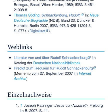
Breisgau, Basel, Wien: Herder, 1989;
ISBN 3-451-
21008-8
Thomas Söding
:
Schnackenburg, Rudolf.
In:
Neue
Deutsche Biographie
(NDB). Band 23, Duncker &
Humblot, Berlin 2007,
ISBN 978-3-428-11204-3
,
S. 277 f. (
Digitalisat
).
Weblinks
Literatur von und über Rudolf Schnackenburg
im
Katalog der
Deutschen Nationalbibliothek
Predigt zum Requiem für Rudolf Schnackenburg
(
Memento
vom 27. September 2007 im
Internet
Archive
)
Einzelnachweise
↑
Joseph Ratzinger:
Jesus von Nazareth
, Freiburg
im B. 2007, S. 11.