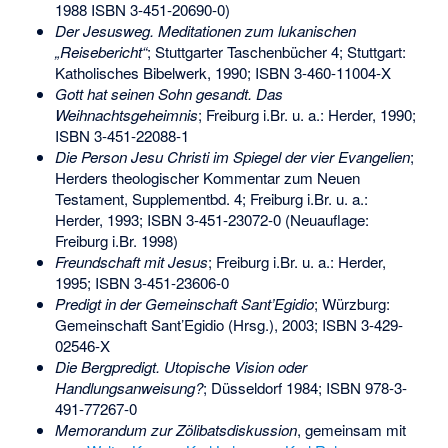
1988
ISBN 3-451-20690-0
)
Der Jesusweg. Meditationen zum lukanischen
„Reisebericht“
; Stuttgarter Taschenbücher 4; Stuttgart:
Katholisches Bibelwerk, 1990;
ISBN 3-460-11004-X
Gott hat seinen Sohn gesandt. Das
Weihnachtsgeheimnis
; Freiburg i.Br. u. a.: Herder, 1990;
ISBN 3-451-22088-1
Die Person Jesu Christi im Spiegel der vier Evangelien
;
Herders theologischer Kommentar zum Neuen
Testament, Supplementbd. 4; Freiburg i.Br. u. a.:
Herder, 1993;
ISBN 3-451-23072-0
(Neuauflage:
Freiburg i.Br. 1998)
Freundschaft mit Jesus
; Freiburg i.Br. u. a.: Herder,
1995;
ISBN 3-451-23606-0
Predigt in der Gemeinschaft Sant’Egidio
; Würzburg:
Gemeinschaft Sant’Egidio (Hrsg.), 2003;
ISBN 3-429-
02546-X
Die Bergpredigt. Utopische Vision oder
Handlungsanweisung?
; Düsseldorf 1984;
ISBN 978-3-
491-77267-0
Memorandum zur Zölibatsdiskussion
, gemeinsam mit