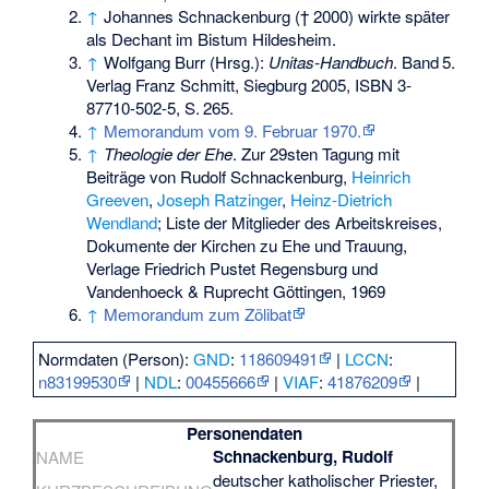
↑
Johannes Schnackenburg († 2000) wirkte später
als Dechant im Bistum Hildesheim.
↑
Wolfgang Burr (Hrsg.):
Unitas-Handbuch
.
Band
5
.
Verlag Franz Schmitt, Siegburg 2005,
ISBN 3-
87710-502-5
,
S.
265
.
↑
Memorandum vom 9. Februar 1970.
↑
Theologie der Ehe
. Zur 29sten Tagung mit
Beiträge von Rudolf Schnackenburg,
Heinrich
Greeven
,
Joseph Ratzinger
,
Heinz-Dietrich
Wendland
; Liste der Mitglieder des Arbeitskreises,
Dokumente der Kirchen zu Ehe und Trauung,
Verlage Friedrich Pustet Regensburg und
Vandenhoeck & Ruprecht Göttingen, 1969
↑
Memorandum zum Zölibat
Normdaten (Person):
GND
:
118609491
|
LCCN
:
n83199530
|
NDL
:
00455666
|
VIAF
:
41876209
|
Personendaten
Schnackenburg, Rudolf
NAME
deutscher katholischer Priester,