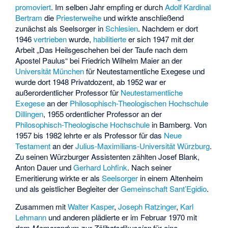
promoviert
. Im selben Jahr empfing er durch
Adolf Kardinal
Bertram
die
Priesterweihe
und wirkte anschließend
zunächst als Seelsorger in
Schlesien
. Nachdem er dort
1946
vertrieben
wurde,
habilitierte
er sich 1947 mit der
Arbeit „Das Heilsgeschehen bei der Taufe nach dem
Apostel Paulus“ bei Friedrich Wilhelm Maier an der
Universität München
für Neutestamentliche Exegese und
wurde dort 1948 Privatdozent, ab 1952 war er
außerordentlicher Professor für
Neutestamentliche
Exegese
an der
Philosophisch-Theologischen Hochschule
Dillingen
, 1955 ordentlicher Professor an der
Philosophisch-Theologische Hochschule
in Bamberg. Von
1957 bis 1982 lehrte er als Professor für das
Neue
Testament
an der
Julius-Maximilians-Universität Würzburg
.
Zu seinen Würzburger Assistenten zählten
Josef Blank
,
Anton Dauer und
Gerhard Lohfink
. Nach seiner
Emeritierung wirkte er als
Seelsorger
in einem Altenheim
und als geistlicher Begleiter der
Gemeinschaft Sant’Egidio
.
Zusammen mit
Walter Kasper
,
Joseph Ratzinger
,
Karl
Lehmann
und anderen plädierte er im Februar 1970 mit
dem
Memorandum zur Zölibatsdikussion
für eine