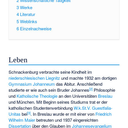
2
Wissenschaftliche Tätigkeit
3
Werke
4
Literatur
5
Weblinks
6
Einzelnachweise
Leben
Schnackenburg verbrachte seine Kindheit im
niederschlesischen
Liegnitz
und machte 1932 am dortigen
Gymnasium Johanneum
das Abitur. Anschließend
[
2
]
studierte er wie auch sein Bruder Johannes
Philosophie
und
Katholische Theologie
an den Universitäten
Breslau
und München. Mit Beginn seines Studiums trat er der
katholischen Studentenverbindung
W.k.St.V. Guestfalia-
[
3
]
Unitas
bei
. In Breslau wurde er mit einer von
Friedrich
Wilhelm Maier
betreuten und 1937 eingereichten
Dissertation
über den Glauben im
Johannesevangelium