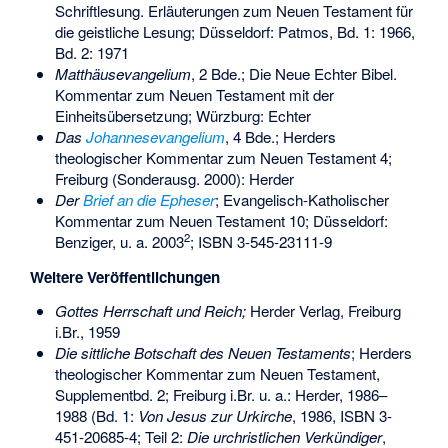
Schriftlesung. Erläuterungen zum Neuen Testament für
die geistliche Lesung; Düsseldorf: Patmos, Bd. 1: 1966,
Bd. 2: 1971
Matthäusevangelium
, 2 Bde.; Die Neue Echter Bibel.
Kommentar zum Neuen Testament mit der
Einheitsübersetzung; Würzburg: Echter
Das
Johannesevangelium
, 4 Bde.; Herders
theologischer Kommentar zum Neuen Testament 4;
Freiburg (Sonderausg. 2000): Herder
Der
Brief an die Epheser
; Evangelisch-Katholischer
Kommentar zum Neuen Testament 10; Düsseldorf:
2
Benziger, u. a. 2003
;
ISBN 3-545-23111-9
Weitere Veröffentlichungen
Gottes Herrschaft und Reich;
Herder Verlag, Freiburg
i.Br., 1959
Die sittliche Botschaft des Neuen Testaments
; Herders
theologischer Kommentar zum Neuen Testament,
Supplementbd. 2; Freiburg i.Br. u. a.: Herder, 1986–
1988 (Bd. 1:
Von Jesus zur Urkirche
, 1986,
ISBN 3-
451-20685-4
; Teil 2:
Die urchristlichen Verkündiger
,