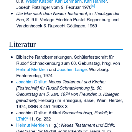
u. a.
Walter Kasper
,
Karl Lehmann
,
Karl Rahner
,
[
6
]
Joseph Ratzinger vom 9. Februar 1970
Die Ehe nach dem Neuen Testament
, in
Theologie der
Ehe
, S. 9 ff, Verlage Friedrich Pustet Regensburg und
Vandenhoeck & Ruprecht Göttingen, 1969
Literatur
Biblische Randbemerkungen, Schülerfestschrift für
Rudolf Schnackenburg zum 60. Geburtstag, hrsg. von
Helmut Merklein
und
Joachim Lange
. Würzburg:
Echterverlag, 1974
Joachim Gnilka
:
Neues Testament und Kirche:
[Festschrift] für Rudolf Schnackenburg [z. 60.
Geburtstag am 5. Jan. 1974 von Freunden u. Kollegen
gewidmet]
; Freiburg (im Breisgau), Basel, Wien: Herder,
1974;
ISBN 3-451-16628-3
Joachim Gnilka: Artikel
Schnackenburg, Rudolf
; in:
3
LThK
11, Sp. 232
Helmut Merklein
(Hg.):
Neues Testament und Ethik:
[Festgabe] für Rudolf Schnackenburg
; Freiburg im