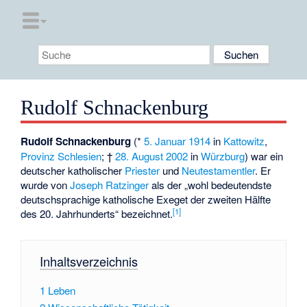
Rudolf Schnackenburg
Rudolf Schnackenburg
(*
5. Januar
1914
in
Kattowitz
,
Provinz Schlesien
; †
28. August
2002
in
Würzburg
) war ein
deutscher katholischer
Priester
und
Neutestamentler
. Er
wurde von
Joseph Ratzinger
als der „wohl bedeutendste
deutschsprachige katholische Exeget der zweiten Hälfte
[
1
]
des 20. Jahrhunderts“ bezeichnet.
Inhaltsverzeichnis
1
Leben