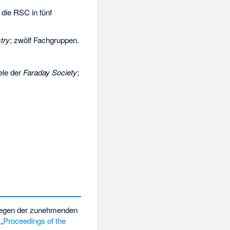
 die RSC in fünf
try
; zwölf Fachgruppen.
ele der
Faraday Society
;
 Wegen der zunehmenden
„
Proceedings of the