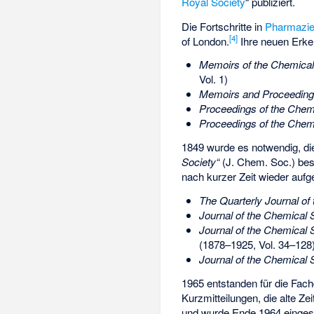
Royal Society
“ publiziert.
Die Fortschritte in
Pharmazi
[
4
]
of London.
Ihre neuen Erken
Memoirs of the Chemical
Vol. 1)
Memoirs and Proceedings
Proceedings of the Chem
Proceedings of the Chem
1849 wurde es notwendig, die
Society“
(J. Chem. Soc.) bes
nach kurzer Zeit wieder auf
The Quarterly Journal of
Journal of the Chemical 
Journal of the Chemical 
(1878–1925, Vol. 34–128
Journal of the Chemical 
1965 entstanden für die Fach
Kurzmitteilungen, die alte Ze
und wurde Ende 1964 eingest