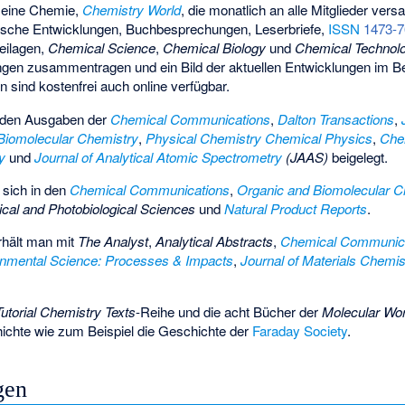
emeine Chemie,
Chemistry World
, die monatlich an alle Mitglieder vers
nische Entwicklungen, Buchbesprechungen, Leserbriefe,
ISSN
1473-7
eilagen,
Chemical Science
,
Chemical Biology
und
Chemical Technol
ungen zusammentragen und ein Bild der aktuellen Entwicklungen im B
n sind kostenfrei auch online verfügbar.
 den Ausgaben der
Chemical Communications
,
Dalton Transactions
,
Biomolecular Chemistry
,
Physical Chemistry Chemical Physics
,
Che
y
und
Journal of Analytical Atomic Spectrometry
(JAAS)
beigelegt.
 sich in den
Chemical Communications
,
Organic and Biomolecular C
cal and Photobiological Sciences
und
Natural Product Reports
.
hält man mit
The Analyst
,
Analytical Abstracts
,
Chemical Communic
nmental Science: Processes & Impacts
,
Journal of Materials Chemis
Tutorial Chemistry Texts
-Reihe und die acht Bücher der
Molecular Wor
chte wie zum Beispiel die Geschichte der
Faraday Society
.
gen