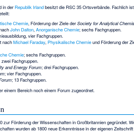
 in der
Republik Irland
besitzt die RSC 35 Ortsverbände. Fachlich ist
teilt:
tische Chemie
, Förderung der Ziele der
Society for Analytical Chemis
 nach
John Dalton
,
Anorganische Chemie
; sechs Fachgruppen.
ieausbildung, vier Fachgruppen.
nt nach
Michael Faraday
,
Physikalische Chemie
und Förderung der Zi
sche Chemie
; sechs Fachgruppen.
; zwei Fachgruppen.
lity and Energy Forum
; drei Fachgruppen.
rum
; vier Fachgruppen.
 Forum
; 13 Fachgruppen.
er einem Bereich noch einem Forum zugeordnet.
en
 zur Förderung der Wissenschaften in Großbritannien gegründet.
haften wurden ab 1800 neue Erkenntnisse in der eigenen Zeitschrift 