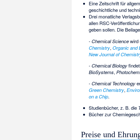
Eine Zeitschrift für allg
geschichtliche und tech
Drei monatliche Verlagsb
allen RSC-Veröffentlich
geben sollen. Die Beilage
-
Chemical Science
wird
Chemistry
,
Organic and 
New Journal of Chemistr
-
Chemical Biology
findet
BioSystems
,
Photochemi
-
Chemical Technology
er
Green Chemistry
,
Enviro
on a Chip
.
Studienbücher, z. B. die
Bücher zur Chemiegeschi
Preise und Ehrun