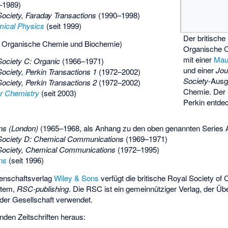
–1989)
Society, Faraday Transactions
(1990–1998)
mical Physics
(seit 1999)
Der britische
: Organische Chemie und Biochemie)
Organische 
mit einer
Mau
Society C: Organic
(1966–1971)
und einer
Jou
ociety, Perkin Transactions 1
(1972–2002)
Society
-Ausg
ociety, Perkin Transactions 2
(1972–2002)
Chemie. Der 
r Chemistry
(seit 2003)
Perkin entde
s (London)
(1965–1968, als Anhang zu den oben genannten Series A
 Society D: Chemical Communications
(1969–1971)
 Society, Chemical Communications
(1972–1995)
ns
(seit 1996)
enschaftsverlag
Wiley & Sons
verfügt die britische Royal Society of 
stem,
RSC-publishing
. Die RSC ist ein gemeinnütziger Verlag, der 
e der Gesellschaft verwendet.
enden Zeitschriften heraus: