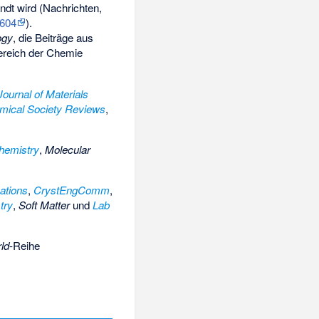
andt wird (Nachrichten,
604
).
ogy
, die Beiträge aus
ereich der Chemie
Journal of Materials
mical Society Reviews
,
hemistry
,
Molecular
ations
,
CrystEngComm
,
try
,
Soft Matter
und
Lab
ld
-Reihe