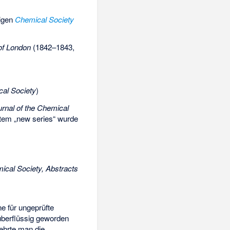
digen
Chemical Society
of London
(1842–1843,
cal Society
)
urnal of the Chemical
tem „new series“ wurde
ical Society, Abstracts
ne für ungeprüfte
überflüssig geworden
ehrte man die