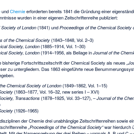
e
und
Chemie
erforderten bereits 1841 die Gründung einer eigenstän
ntnisse wurden in einer eigenen Zeitschriftenreihe publiziert:
 Society of London
(1841) und
Proceedings of the Chemical Society 
 of the Chemical Society
(1843–1848, Vol. 2–3)
ical Society, London
(1885–1914, Vol. 1–30)
ical Society, London
(1914–1956, als Beilage in
Journal of the Chemi
 bisherige Fortschrittszeitschrift der Chemical Society als neues
„Jo
ser zu untergliedern. Das 1863 eingeführte neue Benummerungssys
gegeben.
 the Chemical Society of London
(1849–1862, Vol. 1–15)
Society
(1863–1877, Vol. 16–32, new series I – XVI)
Society, Transactions
(1878–1925, Vol. 33–127), –
Journal of the Chem
)
Society
(1926–1965)
disziplinen der Chemie drei unabhängige Zeitschriftenreihen sowie ei
itschriftenreihe
„Proceedings of the Chemical Society“
war hierdurch 
ellt. Mit der Namensgebung der drei Reihen – vormals A, B und C – 