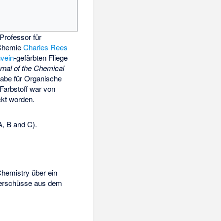
 Professor für
Chemie
Charles Rees
vein
-gefärbten Fliege
rnal of the Chemical
abe für Organische
Farbstoff war von
ckt worden.
, B and C).
Chemistry über ein
Überschüsse aus dem