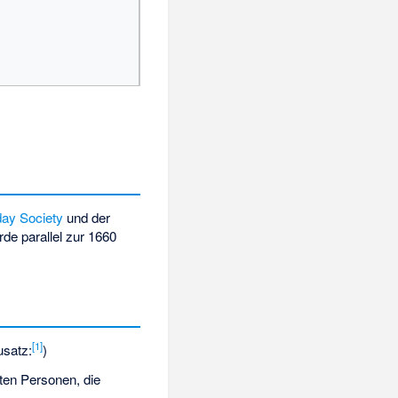
day Society
und der
de parallel zur 1660
[
1
]
usatz:
)
rten Personen, die