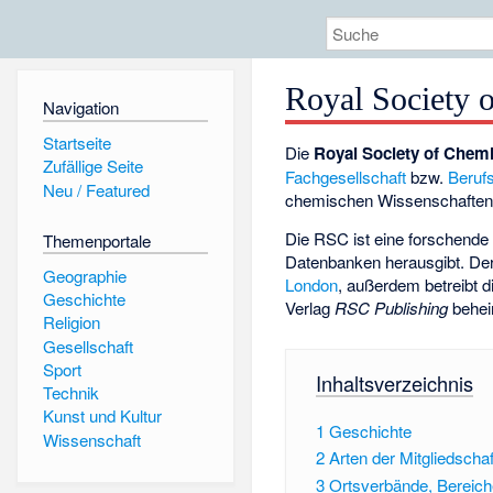
Royal Society 
Navigation
Startseite
Die
Royal Society of Chemi
Zufällige Seite
Fachgesellschaft
bzw.
Beruf
Neu / Featured
chemischen Wissenschaften 
Die RSC ist eine forschende 
Themenportale
Datenbanken herausgibt. Der 
Geographie
London
, außerdem betreibt d
Geschichte
Verlag
RSC Publishing
beheim
Religion
Gesellschaft
Sport
Inhaltsverzeichnis
Technik
Kunst und Kultur
1
Geschichte
Wissenschaft
2
Arten der Mitgliedsch
3
Ortsverbände, Bereich