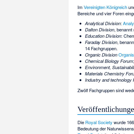
Im
Vereinigten Königreich
und
Bereiche und vier Foren einge
Analytical Division
:
Analy
Dalton Division
, benannt
Education Division
: Chem
Faraday Division
, benan
14 Fachgruppen.
Organic Division
Organi
Chemical Biology Forum
Environment, Sustainabi
Materials Chemistry Fo
Industry and technology
Zwölf Fachgruppen sind wed
Veröffentlichung
Die
Royal Society
wurde 1660
Bedeutung der Naturwissensc