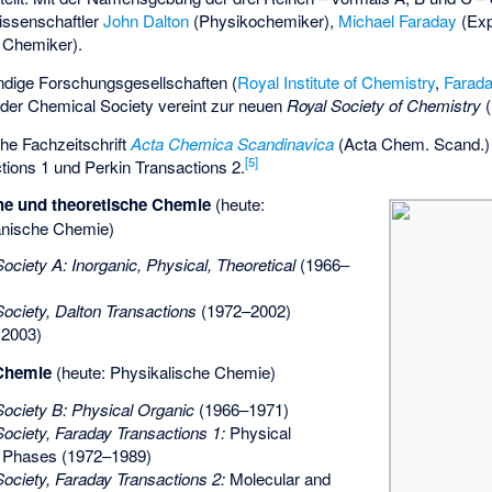
issenschaftler
John Dalton
(Physikochemiker),
Michael Faraday
(Exp
 Chemiker).
ndige Forschungsgesellschaften (
Royal Institute of Chemistry
,
Farada
t der Chemical Society vereint zur neuen
Royal Society of Chemistry
(
he Fachzeitschrift
Acta Chemica Scandinavica
(Acta Chem. Scand.) e
[
5
]
tions 1 und Perkin Transactions 2.
he und theoretische Chemie
(heute:
anische Chemie)
ociety A: Inorganic, Physical, Theoretical
(1966–
Society, Dalton Transactions
(1972–2002)
 2003)
 Chemie
(heute: Physikalische Chemie)
Society B: Physical Organic
(1966–1971)
Society, Faraday Transactions 1:
Physical
 Phases (1972–1989)
Society, Faraday Transactions 2:
Molecular and