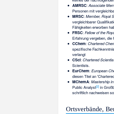
AMRSC
:
Associate Memb
Personen mit vergleichba
MRSC
:
Member, Royal S
vergleichbarer Qualifika
Fähigkeiten erworben ha
FRSC
:
Fellow of the Roy
Erfahrung vergeben, die 
CChem
:
Chartered Chem
spezifische Fachkenntnis
verlangt
CSci
:
Chartered Scientis
Scientists
.
EurChem
:
European Ch
diesen Titel an 'Charter
MChemA
:
Mastership in
[
2
]
Public Analyst
in Großb
schriftlich nachweisen so
Ortsverbände, Be