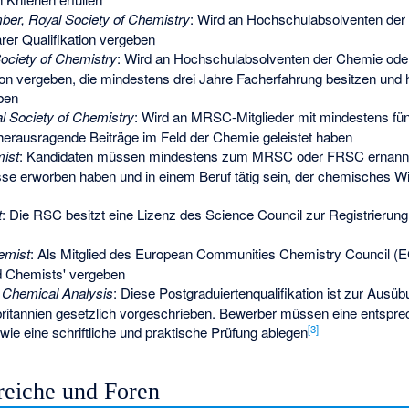
er, Royal Society of Chemistry
: Wird an Hochschulabsolventen der
rer Qualifikation vergeben
ociety of Chemistry
: Wird an Hochschulabsolventen der Chemie ode
tion vergeben, die mindestens drei Jahre Facherfahrung besitzen und 
ben
al Society of Chemistry
: Wird an MRSC-Mitglieder mit mindestens fün
herausragende Beiträge im Feld der Chemie geleistet haben
ist
: Kandidaten müssen mindestens zum MRSC oder FRSC ernannt 
se erworben haben und in einem Beruf tätig sein, der chemisches Wi
t
: Die RSC besitzt eine Lizenz des
Science Council
zur Registrierun
emist
: Als Mitglied des
European Communities Chemistry Council
(E
ed Chemists' vergeben
 Chemical Analysis
: Diese Postgraduiertenqualifikation ist zur Ausübu
ritannien gesetzlich vorgeschrieben. Bewerber müssen eine entsprec
[
3
]
wie eine schriftliche und praktische Prüfung ablegen
reiche und Foren