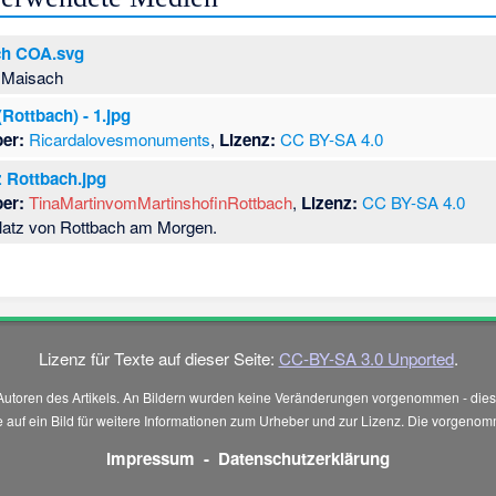
ch COA.svg
 Maisach
(Rottbach) - 1.jpg
er:
Ricardalovesmonuments
,
Lizenz:
CC BY-SA 4.0
z Rottbach.jpg
er:
TinaMartinvomMartinshofinRottbach
,
Lizenz:
CC BY-SA 4.0
platz von Rottbach am Morgen.
Lizenz für Texte auf dieser Seite:
CC-BY-SA 3.0 Unported
.
Autoren des Artikels. An Bildern wurden keine Veränderungen vorgenommen - diese
 Sie auf ein Bild für weitere Informationen zum Urheber und zur Lizenz. Die vorg
Impressum
-
Datenschutzerklärung