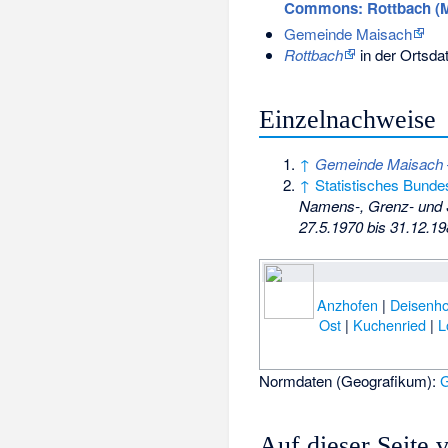
Commons
: Rottbach (
Gemeinde Maisach
Rottbach
in der Ortsda
Einzelnachweise
↑
Gemeinde Maisach –
↑
Statistisches Bund
Namens-, Grenz- und 
27.5.1970 bis 31.12.1
Anzhofen
|
Deisenh
Ost
|
Kuchenried
|
L
Normdaten (Geografikum):
Auf dieser Seite