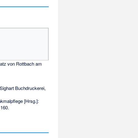
latz von Rottbach am
Sighart Buchdruckerei,
malpflege [Hrsg.]:
160
.