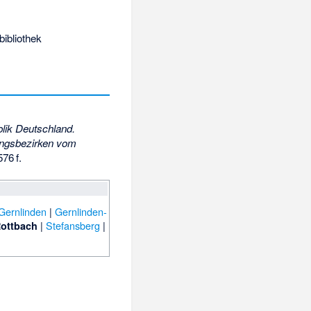
bibliothek
lik Deutschland.
ngsbezirken vom
576
f
.
Gernlinden
|
Gernlinden-
|
Stefansberg
|
ottbach