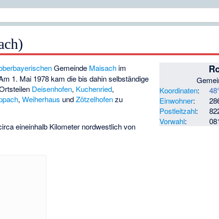
ach)
Ro
oberbayerischen
Gemeinde
Maisach
im
 Am 1. Mai 1978 kam die bis dahin selbständige
Gemei
Ortsteilen
Deisenhofen
,
Kuchenried
,
Koordinaten
:
48
appach
,
Weiherhaus
und
Zötzelhofen
zu
Einwohner
:
28
Postleitzahl
:
82
Vorwahl
:
08
circa eineinhalb Kilometer nordwestlich von