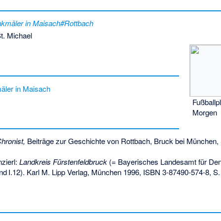
nkmäler in Maisach#Rottbach
t. Michael
äler in Maisach
Fußballp
Morgen
hronist,
Beiträge zur Geschichte von Rottbach, Bruck bei München, 
zierl:
Landkreis Fürstenfeldbruck
(= Bayerisches Landesamt für Denk
nd
I.12
). Karl M. Lipp Verlag, München 1996,
ISBN 3-87490-574-8
,
S.