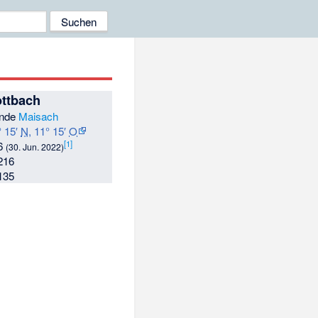
ttbach
nde
Maisach
° 15′
N
,
11° 15′
O
[1]
6
(30. Jun. 2022)
216
135