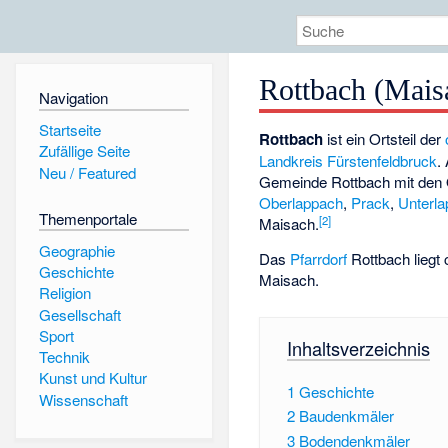
Rottbach (Mais
Navigation
Startseite
Rottbach
ist ein Ortsteil der
Zufällige Seite
Landkreis Fürstenfeldbruck
.
Neu / Featured
Gemeinde Rottbach mit den 
Oberlappach
,
Prack
,
Unterl
Themenportale
[2]
Maisach.
Geographie
Das
Pfarrdorf
Rottbach liegt 
Geschichte
Maisach.
Religion
Gesellschaft
Sport
Inhaltsverzeichnis
Technik
Kunst und Kultur
1
Geschichte
Wissenschaft
2
Baudenkmäler
3
Bodendenkmäler