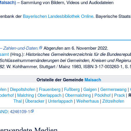
Maisach)
– Sammlung von Bildern, Videos und Audiodateien
tenbank der
Bayerischen Landesbibliothek Online
. Bayerische Staats
 Zahlen-und-Daten.
Abgerufen am 6. November 2022
.
esamt
(Hrsg.):
Historisches Gemeindeverzeichnis für die Bundesrepub
Schlüsselnummernänderungen bei Gemeinden, Kreisen und Regieru
982
. W. Kohlhammer, Stuttgart / Mainz 1983,
ISBN 3-17-003263-1
,
S.
Ortsteile der Gemeinde
Maisach
ofen
|
Diepoltshofen
|
Frauenberg
|
Fußberg
|
Galgen
|
Germerswang
|
oderhof
|
Malching
|
Oberlappach
|
Obermalching
|
Pöcklhof
|
Prack
|
R
Thal
|
Überacker
|
Unterlappach
|
Weiherhaus
|
Zötzelhofen
GND
:
4246109-1
 verwendete Medien