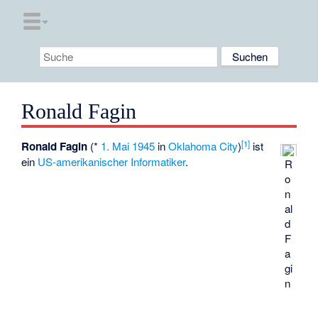
Ronald Fagin
[
1
]
Ronald Fagin
(*
1. Mai
1945
in
Oklahoma City
)
ist
ein
US-amerikanischer
Informatiker
.
R
o
n
al
d
F
a
gi
n