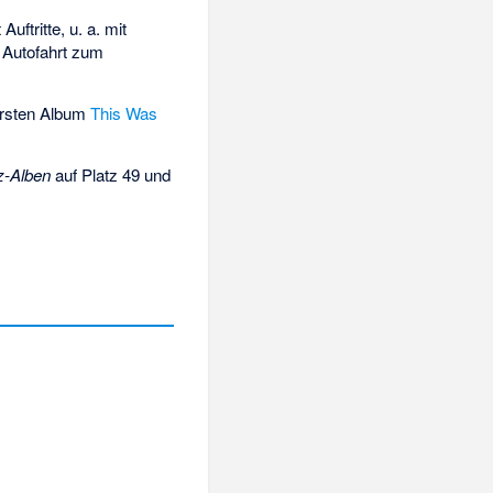
uftritte, u. a. mit
r Autofahrt zum
ersten Album
This Was
z-Alben
auf Platz 49 und