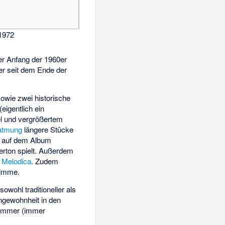
 1972
er Anfang der 1960er
r seit dem Ende der
owie zwei historische
(eigentlich ein
el und vergrößertem
ratmung
längere Stücke
auf dem Album
erton spielt. Außerdem
,
Melodica
. Zudem
timme.
owohl traditioneller als
ngewohnheit in den
 Nummer (immer