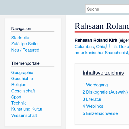
Rahsaan Rolan
Navigation
Startseite
Rahsaan Roland Kirk
(eigen
Zufällige Seite
[
1
]
Columbus
,
Ohio
;
†
5. Dez
Neu / Featured
amerikanischer
Saxophonist
Themenportale
Inhaltsverzeichnis
Geographie
Geschichte
Religion
1
Werdegang
Gesellschaft
2
Diskografie (Auswahl)
Sport
3
Literatur
Technik
4
Weblinks
Kunst und Kultur
5
Einzelnachweise
Wissenschaft