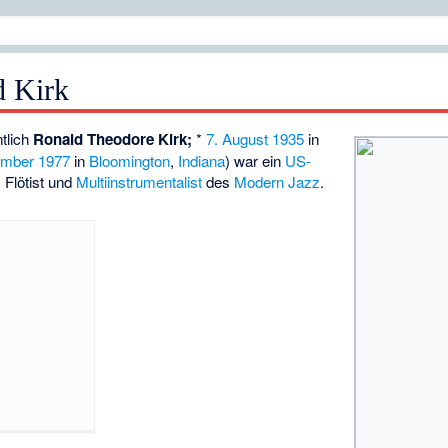
d Kirk
tlich
Ronald Theodore Kirk;
*
7. August
1935
in
ember
1977
in
Bloomington
,
Indiana
) war ein
US-
, Flötist und
Multiinstrumentalist
des
Modern Jazz
.