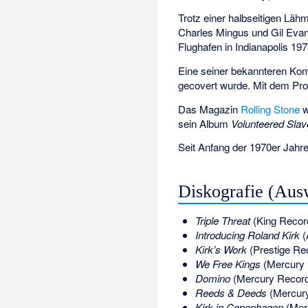
Trotz einer halbseitigen Läh
Charles Mingus und Gil Evans
Flughafen in Indianapolis 19
Eine seiner bekannteren Kom
gecovert wurde. Mit dem Pr
Das Magazin
Rolling Stone
w
sein Album
Volunteered Slav
Seit Anfang der 1970er Jahr
Diskografie (Aus
Triple Threat
(King Recor
Introducing Roland Kirk
(
Kirk’s Work
(Prestige Re
We Free Kings
(Mercury 
Domino
(Mercury Record
Reeds & Deeds
(Mercury
Kirk in Copenhagen
(Mer