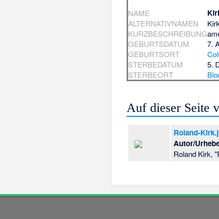
Kir
NAME
ALTERNATIVNAMEN
Kir
KURZBESCHREIBUNG
ame
GEBURTSDATUM
7. 
GEBURTSORT
Co
STERBEDATUM
5. 
STERBEORT
Blo
Auf dieser Seite
Roland-Kirk.
Autor/Urhebe
Roland Kirk,