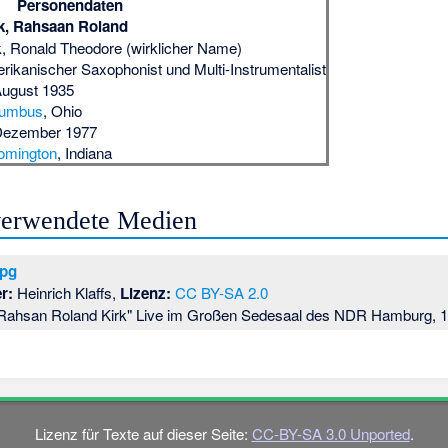
Personendaten
k, Rahsaan Roland
k, Ronald Theodore (wirklicher Name)
rikanischer Saxophonist und Multi-Instrumentalist
August 1935
lumbus
, Ohio
Dezember 1977
omington
, Indiana
 verwendete Medien
jpg
r:
Heinrich Klaffs,
Lizenz:
CC BY-SA 2.0
 "Rahsan Roland Kirk" Live im Großen Sedesaal des NDR Hamburg, 
Lizenz für Texte auf dieser Seite:
CC-BY-SA 3.0 Unported
.