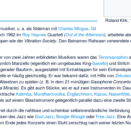
Roland Kirk,
smusiker, u. a. als Sideman mit
Charles Mingus
,
Gil
ch 1962 im
Roy Haynes
Quartett
(
Out of the Afternoon
),
arbeitete ab
ppen wie der
Vibration Society
. Den Beinamen Rahsaan verwendete e
er von zwei Jahren erblindeten Musikers waren das
Tenorsaxophon
s
ämlich
Manzello
(eigentlich ein umgebautes King-
Saxello
) und
Stritch
 gerader Bauform, ausgestattet mit Extraklappen für sein Einhandspi
ielte er häufig gleichzeitig. Er war bekannt dafür, mit Hilfe von
Zirkula
 Absetzen zu spielen (z. B. in dem 21-minütigen
Saxophone Concerto
a Miracle).
Es gibt auch Stücke, wo er auf zwei Instrumenten im Dau
ektrische
Kalimba
,
Mundharmonika
,
Englischhorn
,
Kazoo
,
Nasenflöte
s auf einem Blasinstrument gelegentlich parallel dazu eine zweite S
et durch die nahtlose und scheinbar selbstverständliche Verbindung s
isen des Jazz wie
Soul Jazz
,
Boogie-Woogie
oder
Free Jazz
. Eine A
am Ende jedes Konzerts einen Stuhl zerschlug nach seiner letzten