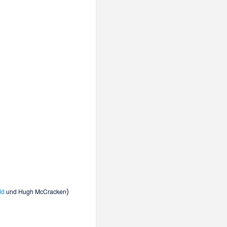
)
dd
und
Hugh McCracken