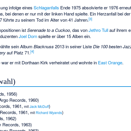
mung infolge eines
Schlaganfalls
Ende 1975 absolvierte er 1976 erneut A
, bei denen er nur mit der linken Hand spielte. Ein Herzanfall bei de
[
3
]
77 führte zu seinem Tod im Alter von 41 Jahren.
positionen ist
Serenade to a Cuckoo
, das von
Jethro Tull
auf ihrem 
oduzenten
Joel Dorn
spielte er über 15 Alben ein.
ählte sein Album
Blacknuss
2013 in seiner Liste
Die 100 besten Jaz
[
4
]
ery
auf Platz 71.
e war er mit
Dorthaan Kirk
verheiratet und wohnte in
East Orange
.
wahl)
ds, 1956)
Argo Records, 1960)
cords, 1961,
)
mit
Jack McDuff
Records, 1961,
)
mit
Richard Wyands
s, 1962)
 Records, 1963)
cury Records, 1963)