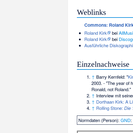
Weblinks
Commons
: Roland Kir
Roland Kirk
bei
AllMus
Roland Kirk
bei
Discog
Ausführliche Diskographi
Einzelnachweise
↑
Barry Kernfeld: "
Ki
2003. - "The year of h
Ronald, not Roland."
↑
Interview mit sein
↑
Dorthaan Kirk: A Li
↑
Rolling Stone:
Die 
Normdaten (Person):
GND