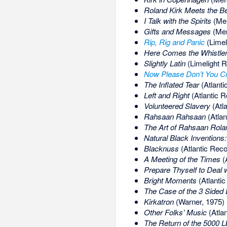
Roland Kirk Meets the B
I Talk with the Spirits
(Mer
Gifts and Messages
(Mer
Rip, Rig and Panic
(Limel
Here Comes the Whistl
Slightly Latin
(Limelight 
Now Please Don’t You Cry
The Inflated Tear
(Atlanti
Left and Right
(Atlantic R
Volunteered Slavery
(Atl
Rahsaan Rahsaan
(Atlan
The Art of Rahsaan Rola
Natural Black Inventions:
Blacknuss
(Atlantic Reco
A Meeting of the Times
(
Prepare Thyself to Deal w
Bright Moments
(Atlanti
The Case of the 3 Sided 
Kirkatron
(Warner, 1975)
Other Folks’ Music
(Atla
The Return of the 5000 