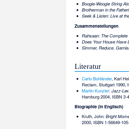
Boogie-Woogie String Alo
Brotherman in the Father
Seek & Listen: Live at t
Zusammenstellungen
Rahsaan: The Complete 
Does Your House Have L
Simmer, Reduce, Garnis
Literatur
Carlo Bohländer
, Karl He
Reclam, Stuttgart 1990,
Martin Kunzler
:
Jazz-Lex
Hamburg 2004,
ISBN 3-
Biographie (in Englisch)
Kruth, John:
Bright Mome
2000,
ISBN 1-56649-105