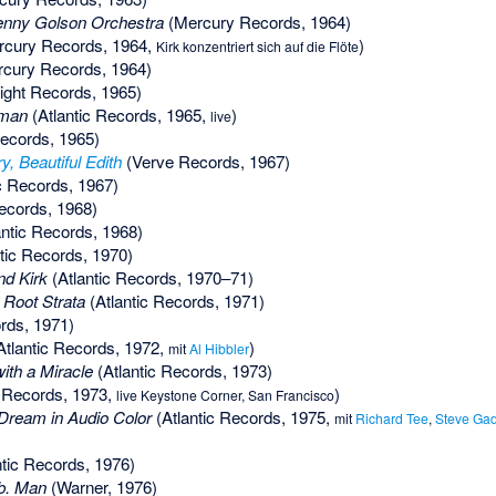
enny Golson Orchestra
(Mercury Records, 1964)
cury Records, 1964,
)
Kirk konzentriert sich auf die Flöte
cury Records, 1964)
ight Records, 1965)
eman
(Atlantic Records, 1965,
)
live
Records, 1965)
, Beautiful Edith
(Verve Records, 1967)
c Records, 1967)
ecords, 1968)
antic Records, 1968)
tic Records, 1970)
nd Kirk
(Atlantic Records, 1970–71)
 Root Strata
(Atlantic Records, 1971)
rds, 1971)
Atlantic Records, 1972,
)
mit
Al Hibbler
ith a Miracle
(Atlantic Records, 1973)
c Records, 1973,
)
live Keystone Corner, San Francisco
Dream in Audio Color
(Atlantic Records, 1975,
mit
Richard Tee
,
Steve Ga
ntic Records, 1976)
Lb. Man
(Warner, 1976)