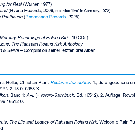
ng for Real
(Warner, 1977)
land
(Hyena Records, 2006,
)
recorded “live” in Germany, 1972
he Penthouse
(
Resonance Records
, 2025)
Mercury Recordings of Roland Kirk
(10 CDs)
ions: The Rahsaan Roland Kirk Anthology
h & Serve
– Compilation seiner letzten drei Alben
inz Holler, Christian Pfarr:
Reclams Jazzführer
.
4., durchgesehene un
ISBN 3-15-010355-X
.
ikon.
Band 1:
A–L
(=
rororo-Sachbuch.
Bd. 16512). 2. Auflage. Rowoh
499-16512-0
.
nts. The Life and Legacy of Rahsaan Roland Kirk.
Welcome Rain Pub
-3