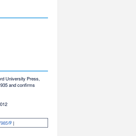
ord University Press,
s 1935 and confirms
2012
7985
|