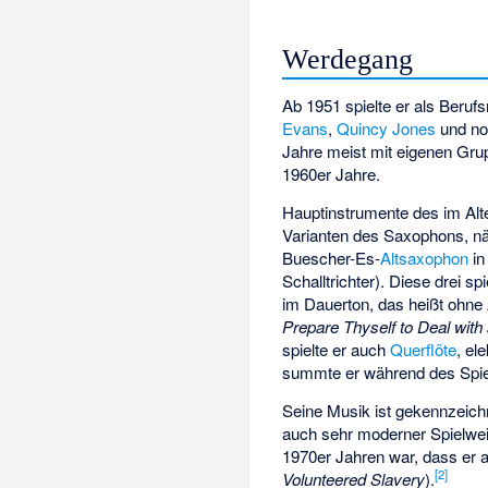
Werdegang
Ab 1951 spielte er als Beruf
Evans
,
Quincy Jones
und no
Jahre meist mit eigenen Gru
1960er Jahre.
Hauptinstrumente des im Alt
Varianten des Saxophons, n
Buescher-Es-
Altsaxophon
in
Schalltrichter). Diese drei sp
im Dauerton, das heißt ohne
Prepare Thyself to Deal with 
spielte er auch
Querflöte
, el
summte er während des Spiel
Seine Musik ist gekennzeichn
auch sehr moderner Spielwe
1970er Jahren war, dass er 
[
2
]
Volunteered Slavery
).