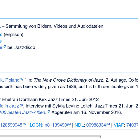
k
– Sammlung von Bildern, Videos und Audiodateien
ic
(englisch)
s
e
bei Jazzdisco
rk, Roland
." In:
The New Grove Dictionary of Jazz
, 2. Auflage, Oxf
is birth has been widely given as 1936, but his birth certificate give
er Ehefrau Dorthaan Kirk JazzTimes 21. Juni 2012
fe in Jazz
, Interview mit Sylvia Levine Leitch, JazzTimes 21. Juni 
100 besten Jazz-Alben
.
Abgerufen am 16. November 2016.
:
120599945
|
LCCN
:
n81139490
|
NDL
:
00988334
|
VIAF
:
7403